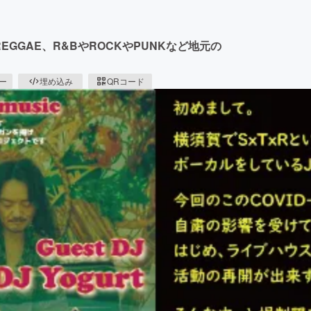
GGAE、R&BやROCKやPUNKなど地元の
ピー
埋め込み
QRコード