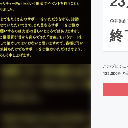
23
募集終
CAMPFIRE for Social Good
CAMPFIRE Creation
終
CAMPFIREふるさと納税
machi-ya
コミュニティ
このプロジェ
123,000
円の