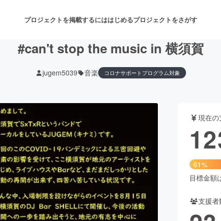
プロジェクトを掲載するには
はじめる
プロジェクトをさがす
#can't stop the music in 横須賀
jugem5039
音楽
コロナサポートプログラム対象
注目のリターン
注目の新着プロジェクト
募集終了が近いプロジェクト
も
現在の
音楽
舞台・パフォーマンス
12
ゲーム・サービス開発
フード・飲食店
61%
書籍・雑誌出版
アニメ・漫画
目標金額は2
支援者
チャレンジ
ビューティー・ヘルスケ