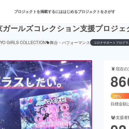
プロジェクトを掲載するには
はじめる
プロジェクトをさがす
京ガールズコレクション支援プロジェ
YO GIRLS COLLECTION
舞台・パフォーマンス
コロナサポートプログラ
注目のリターン
注目の新着プロジェクト
募集終了が近いプロジェクト
も
現在の
音楽
舞台・パフォーマンス
86
ゲーム・サービス開発
フード・飲食店
28%
書籍・雑誌出版
アニメ・漫画
目標金額は3
支援者
チャレンジ
ビューティー・ヘルスケ