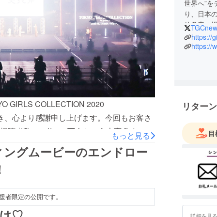
世界へ”を
り、日本
信発表の
TGCnew
して経済
https://
す。
https://
RLS COLLECTION 2020
リターン
援いただき、心より感謝申し上げます。今回もお客さ
視聴者数のべ約248万人という大変多くのお
目
もっと見る
ました。また、ご支援いただきました皆さま
ィングムービーのエンドロー
報告をさせていただきます。■HPお名前掲
！
様のお名前をご紹介させていただきました。
きありがとうございました！
援者限定の公開です。
ws-archives/10019/また、ダイジェストムービーのエンド
け♡
た。ダイジェストムービーはYoutubeに
詳細を見