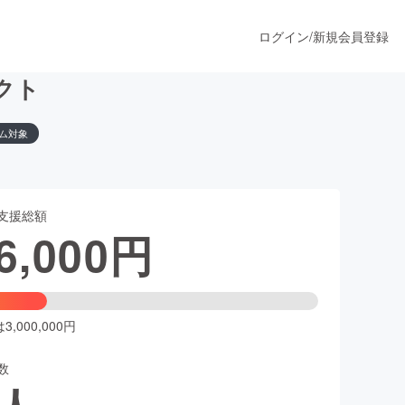
ログイン
/
新規会員登録
クト
ム対象
うすぐ公開されます
支援総額
プロダクト
6,000
円
ファッション
スポーツ
,000,000円
数
ア
ソーシャルグッド