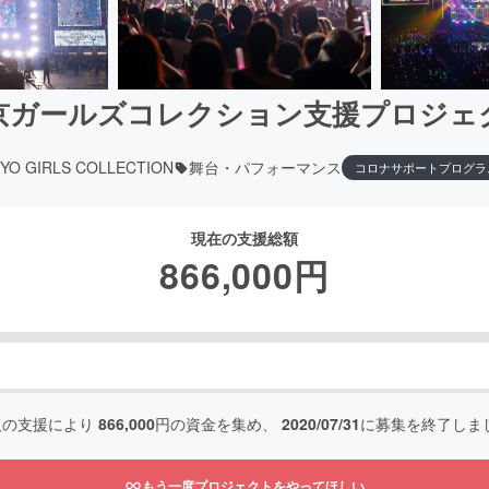
京ガールズコレクション支援プロジェ
YO GIRLS COLLECTION
舞台・パフォーマンス
コロナサポートプログラ
現在の支援総額
866,000
円
人の支援により
866,000
円の資金を集め、
2020/07/31
に募集を終了しま
もう一度プロジェクトをやってほしい