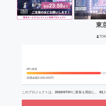
東
TOK
28
%達成
目標金額
3,000,000
円
このプロジェクトは、
2020/07/01
に募集を開始し、
92