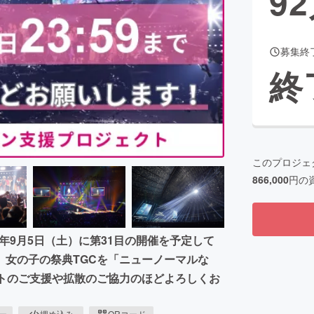
92
募集終
CAMPFIRE for Social Good
CAMPFIRE Creation
終
CAMPFIREふるさと納税
machi-ya
コミュニティ
このプロジェ
866,000
円の
0年9月5日（土）に第31目の開催を予定して
、女の子の祭典TGCを「ニューノーマルな
クトのご支援や拡散のご協力のほどよろしくお
ピー
埋め込み
QRコード