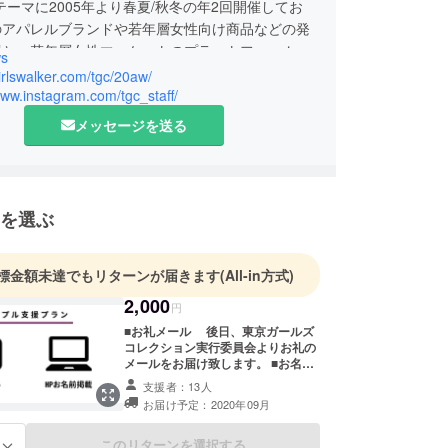
テーマに2005年より春夏/秋冬の年2回開催してお
のアパレルブランドや若年層女性向け商品などの発
場と、若年層女性マーケットのプラットフォームと
s
活動の一助を担うことをミッションとしておりま
girlswalker.com/tgc/20aw/
www.instagram.com/tgc_staff/
メッセージを送る
を選ぶ
標金額未達でもリターンが届きます
(All-in方式)
2,000
円
■お礼メール 後日、東京ガールズ
コレクション実行委員会よりお礼の
メールをお届け致します。 ■お名前
HP掲載 後日、HP内に支援者様の
支援者：13人
お名前を掲載いたします。 ＜掲載可
お届け予定：2020年09月
能な支援者様のお名前について＞ ※
掲載可能な方はお名前（またはニッ
クネーム）を10字以内で備考欄へご
このリターンを選択する
る