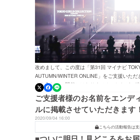
改めまして、この度は「第31回 マイナビ TOKYO GI
AUTUMN/WINTER ONLINE」をご支
まを入れての開催とはなりませんでしたが、総
客さまにTGCを楽しんでいただくことができ
ご支援者様のお名前をエンデ
へのリターンも完了致しましたのでご連絡とご
ルに掲載させていただきます
載下記HPにて感染症対策の詳細のご報告と皆
2020/09/04 16:00
【レポート】TGCクラファンにご支援いただ
こちらの活動報告は支
https://girlswalker.com/tgc/20aw/ne
■ついに明日！見どころをお届
ロールに皆様のお名前を掲出させていただきまし