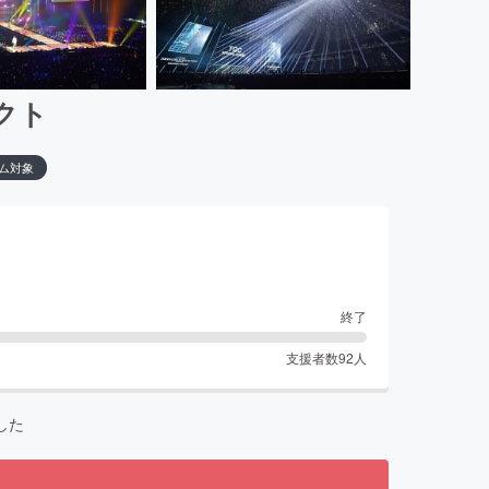
クト
ム対象
終了
支援者数
92
人
した