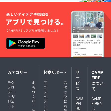
カテゴリー
起案サポート
サ
CAMP
ー
FIRE
テク
ま
プ
ス
ビ
につい
ノロ
ち
ロ
タ
ス
て
ジー
づ
ジ
ッ
・ガ
く
ェ
フ
CAM
CAMP
ジェ
り
ク
に
PFI
FIREと
ット
・
ト
相
RE
は
地
を
談