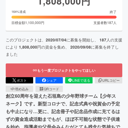
1,808,000
円
終了
164
%達成
目標金額
1,100,000
円
支援者数
187
人
このプロジェクトは、
2020/07/04
に募集を開始し、
187
人の支援
により
1,808,000
円の資金を集め、
2020/09/08
に募集を終了し
ました
もう一度プロジェクトをやってほしい
ポスト
シェア
LINEで送る
URLコピー
埋め込み
QRコード
創立60周年を迎えた石垣島の少年野球チーム【少年ス
ネーク】です。新型コロナで、記念式典や祝賀会の予定
も中止になり…更に、記念冊子や記念品作成に充てるは
ずの資金造成活動までもが、ほぼ不可能な状態で子供達
を始め、指導者や父母会みんながとても残念な気持ちで