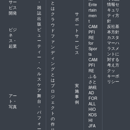
サー
・
と
情報セ
Ente
ビス
雑
は
キュリ
rtain
開発
誌
ク
サ
ティ方
men
出
ラ
ポ
針
t
版
ウ
ー
反社基
CAM
ビジ
ビ
ド
ト
本方針
PFI
ネ
ュ
フ
サ
カスタ
RE
ス・
ー
ァ
ー
マーハ
for
起業
テ
ン
ビ
ラスメ
Spor
ィ
デ
ス
ントに
ts
ー
ィ
対する
CAM
・
ン
考え方
PFI
ヘ
グ
クッ
RE
ル
と
キーポ
ふる
ス
は
リシー
さと
ケ
プ
実
納税
ア
ロ
施
AD
アー
舞
ジ
事
FOR
ト・
台
ェ
例
ALL
写真
・
ク
HIO
パ
ト
KOS
フ
の
HI
ォ
作
JFA
ー
り