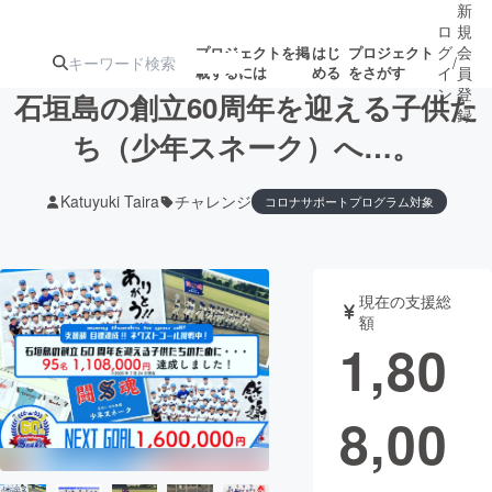
新
ロ
規
グ
会
プロジェクトを掲
はじ
プロジェクト
/
載するには
める
をさがす
イ
員
ン
登
石垣島の創立60周年を迎える子供た
録
ち（少年スネーク）へ…。
人気のプロ
注目のリ
注目の新着プロ
募集終了が近いプ
もうすぐ公開
Katuyuki Taira
チャレンジ
コロナサポートプログラム対象
ジェクト
ターン
ジェクト
ロジェクト
されます
アート・写真
音楽
現在の支援総
額
1,80
テクノロジー・ガジェット
ゲーム・サ
映像・映画
書籍・雑誌
8,00
ビジネス・起業
チャレンジ