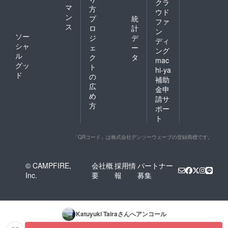
クラ
マ
方
ウド
ン
プ
統
ファ
ス
ロ
計
ン
ソー
ジ
デ
ディ
シャ
ェ
ー
ング
ル
ク
タ
mac
グッ
ト
hi-ya
ド
の
補助
広
金申
め
請サ
方
ポー
ト
「QRコード」は株式会社デンソーウェーブの登録商標です。
© CAMPFIRE,
会社概
採用情
パートナー
Inc.
要
報
募集
Katuyuki Taira
さんへアンコール