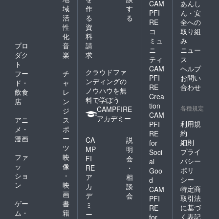
CAM
あんし
域
作
す
PFI
ん・安
活
る
る
RE
全への
性
資
コ
取り組
化
料
ミュ
み
プロ
音
請
ニ
ニュー
ダク
楽
求
ティ
ス
ト
CAM
ヘルプ
クラウドファ
フー
チ
PFI
お問い
ンディングの
ド・
ャ
RE
合わせ
ノウハウを無
飲食
レ
Crea
料で学ぼう
店
ン
tion
各種規定
CAMPFIRE
ジ
CAM
アカデミー
アニ
ス
利用規
PFI
メ・
ポ
約
RE
漫画
ー
CA
説
細則
for
ツ
MP
明
プライ
Soci
ファ
映
FI
会
バシー
al
ッ
像
RE
・
ポリ
Goo
ショ
・
ア
相
シー
d
ン
映
カ
談
特定商
CAM
画
デ
会
取引法
PFI
ゲー
書
ミ
に基づ
RE
ム・
籍
ー
く表記
for