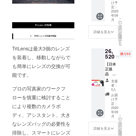
ウント
キ
け予
用】
ヤノン
定：
CAMPF
2020
EF/EF-s
年09
IRE 限
マウン
こ
月
定
ト用 1
の
リ
15%OF
個 ※一
タ
ー
F →
般販売
ン
詳細を見る
を
26520
予定価
選
択
格 定
す
る
円
価
TriLensは最大3個のレンズ
26,
50名様
31200
残り50
Trilens
520
円 1
を装着し、移動しながらで
円
ソ
個 ※国
【日本
ニー
も簡単にレンズの交換が可
内配送
正規
E/FEマ
のみ
品
能です。
ウント
送料込
Trilens
用 1個
みの価
支援
富
▶︎配送
格と
者：
プロの写真家のワークフ
士Xマウ
内容
なって
0人
ント
Trilens
おりま
お届
ローを慎重に検討すること
用】
ソ
す。
け予
CAMPF
ニー
定：
配送予
により複数のカメラボ
IRE 限
2020
E/FEマ
定日 9
年09
定
ウント
月下旬
ディ、アシスタント、大き
こ
月
15%OF
用 1個 ※
の
リ
F →
なレンズバッグの必要性を
一般販
タ
ー
26520
売予定
ン
詳細を見る
を
排除し、スマートにレンズ
価格
選
択