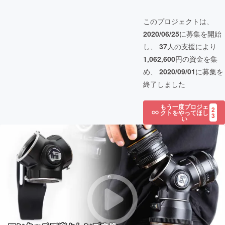
このプロジェクトは、
2020/06/25
に募集を開始
し、
37
人の支援により
1,062,600
円の資金を集
め、
2020/09/01
に募集を
終了しました
もう一度プロジェ
2
クトをやってほし
3
い