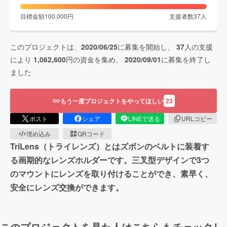
目標金額
100,000
円
支援者数
37
人
このプロジェクトは、
2020/06/25
に募集を開始し、
37
人の支援
により
1,062,600
円の資金を集め、
2020/09/01
に募集を終了し
ました
もう一度プロジェクトをやってほしい
23
ポスト
シェア
LINEで送る
URLコピー
埋め込み
QRコード
TriLens（トライレンズ）とはズボンのベルトに装着す
る画期的なレンズホルダーです。三叉型デザインで3つ
のマウントにレンズを取り付けることができ、素早く、
安全にレンズ交換ができます。
このプロジェクトを見た人はこちらもチェックし