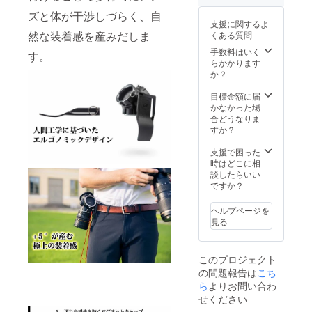
ルトシ
す。
ズと体が干渉しづらく、自
ステム
配送予
支援に関するよ
1個 ※一
定日 9
然な装着感を産みだしま
くある質問
般販売
月下旬
予定価
手数料はいく
す。
格 定
らかかります
価
か？
9150
円 1
目標金額に届
個 ※国
かなかった場
内配送
合どうなりま
のみ
すか？
送料込
みの価
支援で困った
格と
時はどこに相
なって
談したらいい
おりま
ですか？
す。
配送予
ヘルプページを
定日 9
見る
月下旬
このプロジェクト
の問題報告は
こち
ら
よりお問い合わ
せください