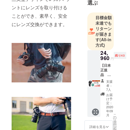
選ぶ
主に貿易取
ントにレンズを取り付ける
引をしてお
ことができ、素早く、安全
り、今年で
目標金額
未達でも
創業8年目に
にレンズ交換ができます。
リターン
なります。
が届きま
す
(All-in
まだ日本市
方式)
場に出回っ
24,
ていないよ
残り43
960
円
うな魅力的
【日本
な商品をお
正規
届けするた
品
Trilens
めに、お客
支援
ソ
者：
様への海外
ニー
7人
E/FEマ
製品ブラン
お届
ウント
け予
ディング、
用】
定：
マーケティ
CAMPF
2020
年09
IRE 限
ング、販売
こ
月
定
の
を積極的に
リ
20%OF
タ
ー
行っていま
F →
ン
詳細を見る
を