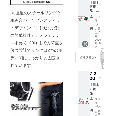
【日本
ウント
内配送
正規
用 1個
のみ
品
▶︎配送
送料込
高強度のスチールリングと
Trilens
内容
みの価
支援
アクセ
Trilens
組み合わせたプレスフィッ
格と
者：
サ
ニ
なって
9人
トデザイン（押し込むだけ
リー
コンFマ
おりま
お届
追加マ
ウント
す。
け予
の簡単操作）。メンテナン
グネッ
用 1個 ※
定：
配送予
ト
2020
一般販
定日 9
ス不要で100kgまでの荷重を
年09
5set】
売予定
月下旬
こ
月
CAMPF
価格
の
保つ設計でリングは2つのボ
リ
IRE 限
定価
タ
ー
定
31200
ン
ディ間にしっかりと固定さ
詳細を見る
を
20%OF
円 1
選
択
F →
れています。
個 ※国
す
る
2520
内配送
7,3
円
のみ
Trilens
20
送料込
円
アクセ
みの価
【日本
サ
格と
正規
リー
なって
品
追加マ
おりま
Trilens
グネッ
す。
支援
アクセ
ト5set
配送予
者：
サ
1個 ※重
定日 9
14人
リー
要 レ
月下旬
お届
マエス
ンズ
け予