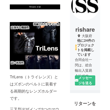
rishare
大阪府
他に24件の
プロジェク
トを掲載し
ています
合同会社一
閃は、総合
輸出入貿易
会社です。
TriLens（トライレンズ）と
メッセー
ジを送る
はズボンのベルトに装着す
香港、アメ
る画期的なレンズホルダー
リカ、ドイ
ツ、イタリ
です。
リターンを
ア、イギリ
スの5か国と
三叉型デザインで3つのマウ