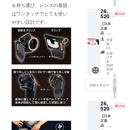
円
定価
す
る
を持ち運び、レンズの着脱
50名様
31200
26,
Trilens
円 1
はワンタッチでとても使い
残り50
富
520
個 ※国
円
士Xマウ
内配送
やすい設計です。
【日本
ント用
のみ
正規
1個 ▶︎
送料込
品
配送内
みの価
Trilens
容
格と
支援
マ
Trilens
なって
者：
イクロ
富
おりま
0人
フォー
士Xマウ
す。
お届
サーズ
ント用
配送予
け予
マウン
1個 ※一
定：
定日 9
ト用】
2020
般販売
月下旬
年09
CAMPF
予定価
こ
月
IRE 限
格 定
の
リ
定
価
タ
ー
15%OF
31200
ン
詳細を見る
を
F →
円 1
選
択
26520
個 ※国
す
る
内配送
26,
円
のみ
残り50
50名様
520
送料込
円
Trilens
みの価
【日本
マ
格と
正規
イクロ
なって
品
フォー
おりま
Trilens