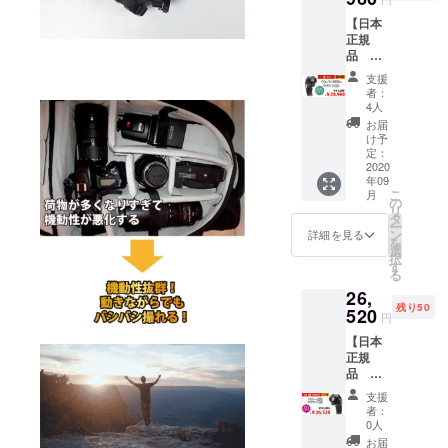
士Xマウ
内配送
【日本
ント用
のみ
正規
1個 ▶︎
送料込
品
配送内
みの価
Trilens
容
格と
支援
キ
Trilens
なって
者：
ヤノン
富
おりま
4人
EF/EF-s
士Xマウ
す。
お届
マウン
ント用
配送予
け予
ト用】
1個 ※一
定：
定日 9
CAMPF
2020
般販売
月下旬
年09
IRE 限
予定価
こ
月
定
格 定
の
リ
20%OF
価
タ
ー
F →
31200
ン
詳細を見る
を
24960
円 1
選
択
個 ※国
す
る
円
内配送
26,
50名様
のみ
残り50
Trilens
520
送料込
円
キ
みの価
【日本
ヤノン
格と
正規
EF/EF-s
なって
品
マウン
おりま
Trilens
ト用 1
す。
支援
ソ
個 ▶︎配
配送予
者：
ニー
送内容
定日 9
0人
E/FEマ
Trilens
月下旬
お届