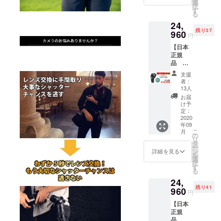
24960
選
す。
択
す
る
円
24,
50名様
また、自社
残り37
Trilens
960
開発の製品
円
ソ
を日本市場
【日本
ニー
正規
E/FEマ
で展開して
品
ウント
新たな顧客
Trilens
用 1個
支援
ニ
のニーズに
▶︎配送
者：
コンFマ
内容
13人
お応えする
ウント
Trilens
お届
ために日々
用】
ソ
け予
CAMPF
ニー
定：
新たな製品
IRE 限
2020
E/FEマ
開発や企画
年09
定
ウント
こ
月
をしていま
20%OF
用 1個 ※
の
リ
F →
一般販
タ
す。
ー
24960
売予定
ン
詳細を見る
を
価格
選
択
円
定価
す
る
50名様
31200
24,
Trilens
円 1
残り41
ニ
960
個 ※国
円
コンFマ
内配送
【日本
ウント
のみ
正規
用 1個
送料込
品
▶︎配送