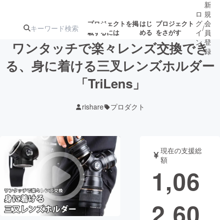
新
ロ
規
グ
会
プロジェクトを掲
はじ
プロジェクト
/
載するには
める
をさがす
イ
員
ン
登
ワンタッチで楽々レンズ交換でき
録
る、身に着ける三叉レンズホルダー
「TriLens」
人気のプロ
注目のリ
注目の新着プロ
募集終了が近いプ
もうすぐ公開
ジェクト
ターン
ジェクト
ロジェクト
されます
rishare
プロダクト
アート・写真
音楽
現在の支援総
テクノロジー・ガジェット
ゲーム・サ
額
1,06
映像・映画
書籍・雑誌
2,60
ビジネス・起業
チャレンジ