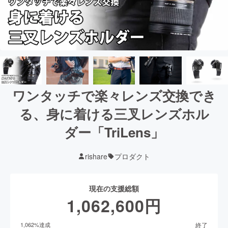
ワンタッチで楽々レンズ交換でき
る、身に着ける三叉レンズホル
ダー「TriLens」
rishare
プロダクト
現在の支援総額
1,062,600
円
終了
1,062
%達成