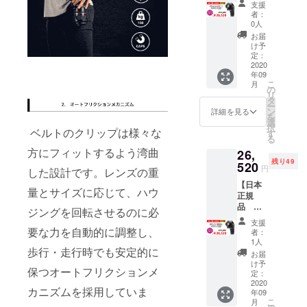
サーズ
す。
支援
ペ
マウン
配送予
者：
ンタッ
ト用 1
定日 9
0人
クスKマ
個 ▶︎配
月下旬
お届
ウント
送内容
け予
用】
Trilens
定：
CAMPF
2020
マ
年09
IRE 限
イクロ
こ
月
定
フォー
の
リ
15%OF
サーズ
タ
ー
F →
マウン
ン
詳細を見る
を
26520
ト用 1
選
択
ベルトのクリップは様々な
個 ※一
す
る
円
般販売
方にフィットするよう湾曲
26,
50名様
予定価
残り49
Trilens
520
格 定
円
した設計です。レンズの重
ペ
価
【日本
ンタッ
31200
量とサイズに応じて、ハウ
正規
クスKマ
円 1
品
ウント
個 ※国
ジングを回転させるのに必
Trilens
用 1個
内配送
支援
キ
▶︎配送
要な力を自動的に調整し、
のみ
者：
ヤノン
内容
送料込
1人
EF/EF-s
歩行・走行時でも安定的に
Trilens
みの価
お届
マウン
ペ
格と
け予
保つオートフリクションメ
ト用】
ンタッ
定：
なって
CAMPF
2020
クスKマ
おりま
カニズムを採用していま
年09
IRE 限
ウント
す。
こ
月
定
用 1個 ※