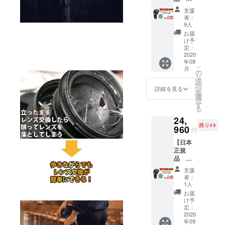
みの価
Trilens
内容
格と
支援
マ
Trilens
なって
者：
イクロ
ニ
おりま
9人
フォー
コンFマ
す。
お届
サーズ
ウント
配送予
け予
マウン
用 1個 ※
定：
定日 9
ト用】
2020
一般販
月下旬
年09
CAMPF
売予定
こ
月
IRE 限
価格
の
リ
定
定価
タ
ー
20%OF
31200
ン
詳細を見る
を
F →
円 1
選
択
24960
個 ※国
す
る
内配送
24,
円
のみ
残り49
50名様
960
送料込
円
Trilens
みの価
【日本
マ
格と
正規
イクロ
なって
品
フォー
おりま
Trilens
サーズ
す。
支援
ペ
マウン
配送予
者：
ンタッ
ト用 1
定日 9
1人
クスKマ
個 ▶︎配
月下旬
お届
ウント
送内容
け予
用】
Trilens
定：
CAMPF
2020
マ
年09
IRE 限
イクロ