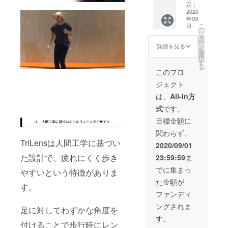
トロベ
キャッ
定：
ルトシ
2020
プは付
年09
ステ
属しま
こ
月
ム】
せん ▶︎
の
リ
CAMPF
配送内
タ
ー
IRE 限
容
ン
詳細を見る
を
定
Trilens
選
択
20%OF
アクセ
す
る
F →
サ
このプロ
7320
リー
ジェクト
円
追加マ
Trilens
グネッ
は、
All-In方
アクセ
ト5set
式
です。
サ
1個 ※一
リー
般販売
目標金額に
マエス
予定価
関わらず、
トロベ
格 定
TriLensは人間工学に基づい
ルトシ
価
2020/09/01
ステム
3150
た設計で、疲れにくく歩き
23:59:59
ま
1個 ▶︎
円 1
配送内
個 ※国
でに集まっ
やすいという特徴がありま
容
内配送
た金額が
Trilens
のみ
す。
アクセ
送料込
ファンディ
サ
みの価
ングされま
リー
格と
足に対してわずかな角度を
マエス
なって
す。
付けることで歩行時にレン
トロベ
おりま