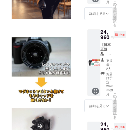
こ
月
定
フォー
の
リ
20%OF
サーズ
タ
ー
F →
マウン
ン
詳細を見る
を
24960
ト用 1
選
択
個 ※一
す
る
円
般販売
24,
50名様
予定価
残り48
Trilens
960
格 定
円
ペ
価
【日本
ンタッ
31200
正規
クスKマ
円 1
品
ウント
個 ※国
Trilens
用 1個
内配送
支援
富
▶︎配送
のみ
者：
士Xマウ
内容
送料込
2人
ント
Trilens
みの価
お届
用】
ペ
格と
け予
CAMPF
ンタッ
定：
なって
IRE 限
2020
クスKマ
おりま
年09
定
ウント
す。
こ
月
20%OF
用 1個 ※
の
配送予
リ
F →
一般販
タ
定日 9
ー
24960
売予定
ン
月下旬
詳細を見る
を
価格
選
択
円
定価
す
る
50名様
31200
24,
Trilens
円 1
残り46
富
960
個 ※国
円