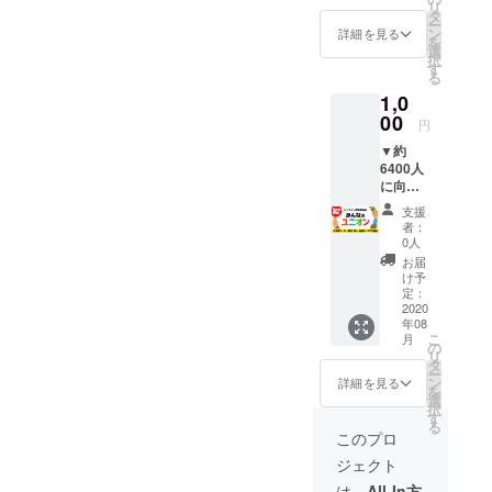
リ
ワーが
タ
ー
いる
ン
詳細を見る
を
「みん
選
択
なのユ
す
る
ニオ
1,0
ン」の
Twitter
00
円
で、あ
▼約
なたの
6400人
お名前
に向け
（通称
て、
OK）を
支援
【あな
他にご
者：
たの名
協力い
0人
前】と
ただい
お届
【宣伝
た方々
け予
したい
のお名
定：
活動】
2020
前と一
年08
を広報
緒に1ツ
こ
月
しま
イート
の
リ
す！ 約
で広報
タ
ー
6400人
しま
ン
詳細を見る
を
のフォ
す。
選
択
ロワー
「みん
す
る
がいる
なのユ
このプロ
Twitter
ニオ
ジェクト
で、 ・
ン」の
あなた
Twitter
は、
All-In方