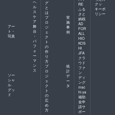
ヘ
グ
クッ
RE
ル
と
キーポ
ふる
ス
は
リシー
さと
ケ
プ
実
納税
ア
ロ
施
AD
アー
舞
ジ
事
FOR
ト・
台
ェ
例
ALL
写真
・
ク
HIO
パ
ト
KOS
フ
の
HI
ォ
作
JFA
ー
り
クラ
マ
方
ウド
ン
プ
統
ファ
ス
ロ
計
ン
ソー
ジ
デ
ディ
シャ
ェ
ー
ング
ル
ク
タ
mac
グッ
ト
hi-ya
ド
の
補助
広
金申
め
請サ
方
ポー