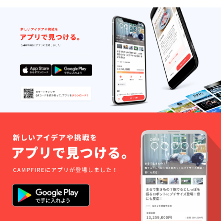
お名前
反する
をご記
内容な
入くだ
どはお
さい）
受けで
（※労働
きませ
組合と
ん）
いう性
質上、
企業様
ではな
く個人
の方か
らのご
支援の
みを受
付させ
ていた
だいて
おりま
す。ま
た、公
序良俗
に反す
る内
容、法
令に違
反する
内容な