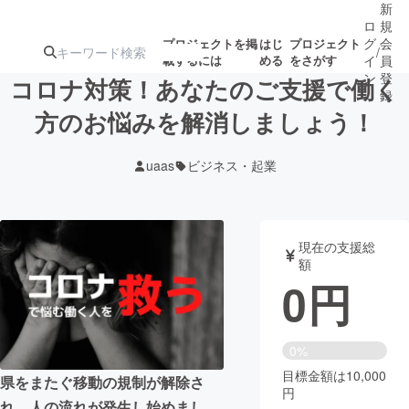
新
ロ
規
グ
会
プロジェクトを掲
はじ
プロジェクト
/
載するには
める
をさがす
イ
員
ン
登
コロナ対策！あなたのご支援で働く
録
方のお悩みを解消しましょう！
人気のプロ
注目のリ
注目の新着プロ
募集終了が近いプ
もうすぐ公開
uaas
ビジネス・起業
ジェクト
ターン
ジェクト
ロジェクト
されます
アート・写真
音楽
現在の支援総
額
0
円
テクノロジー・ガジェット
ゲーム・サ
映像・映画
書籍・雑誌
0%
目標金額は10,000
県をまたぐ移動の規制が解除さ
円
ビジネス・起業
チャレンジ
れ、人の流れが発生し始めまし