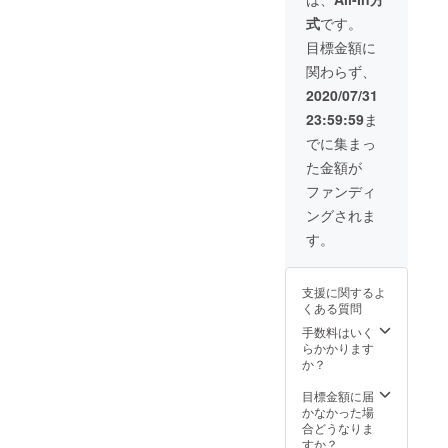
のお名
はこち
式
です。
前（通
らで
称OK）
す。
目標金額に
・サン
https://t
関わらず、
クス
witter.c
メッ
om/Our
2020/07/31
セージ
union_
23:59:59
ま
・宣伝
Uaas
したい
500円で
でに集まっ
活動の
【あな
た金額が
URL を
たのお
まるご
名前】
ファンディ
と1ツ
を約
ングされま
イート
6400人
で広報
の方々
す。
しま
にリー
す。
チする
「みん
こと
支援に関するよ
なのユ
で、お
くある質問
ニオ
返しが
ン」の
出来れ
手数料はいく
Twitter
ばと
らかかります
はこち
思って
か？
らで
いま
す。
す。
目標金額に届
https://t
（※支援
かなかった場
witter.c
時、必
合どうなりま
om/Our
ず備考
すか？