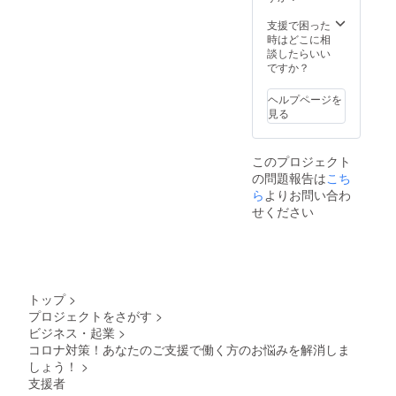
union_
欄にご
Uaas
希望の
支援で困った
1000円
お名前
時はどこに相
で【あ
をご記
談したらいい
なたの
入くだ
ですか？
お名
さい）
前】と
（※労働
ヘルプページを
【宣伝
組合と
見る
したい
いう性
活動】
質上、
を約
企業様
このプロジェクト
6400人
ではな
の問題報告は
こち
の方々
く個人
にリー
ら
よりお問い合わ
の方か
チする
らのご
せください
こと
支援の
で、お
みを受
返しが
付させ
出来れ
ていた
ばと
だいて
思って
おりま
トップ
>
いま
す。ま
プロジェクトをさがす
>
す。
た、公
ビジネス・起業
>
（※支援
序良俗
時、必
コロナ対策！あなたのご支援で働く方のお悩みを解消しま
に反す
ず備考
る内
しょう！
>
欄にご
容、法
支援者
希望の
令に違