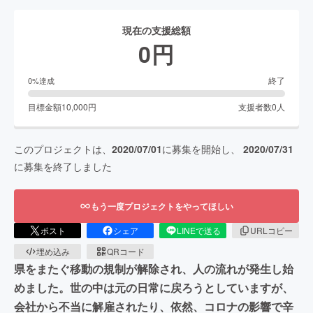
現在の支援総額
0
円
終了
0
%達成
目標金額
10,000
円
支援者数
0
人
このプロジェクトは、
2020/07/01
に募集を開始し、
2020/07/31
に募集を終了しました
もう一度プロジェクトをやってほしい
ポスト
シェア
LINEで送る
URLコピー
埋め込み
QRコード
県をまたぐ移動の規制が解除され、人の流れが発生し始
めました。世の中は元の日常に戻ろうとしていますが、
会社から不当に解雇されたり、依然、コロナの影響で辛