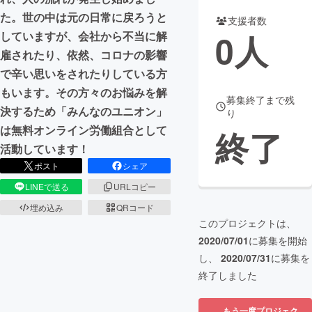
た。世の中は元の日常に戻ろうと
支援者数
まちづくり・地域活性化
0
人
していますが、会社から不当に解
雇されたり、依然、コロナの影響
CAMPFIRE for Social Good
CAMPFIRE Creation
で辛い思いをされたりしている方
CAMPFIREふるさと納税
machi-ya
コミュニティ
もいます。その方々のお悩みを解
募集終了まで残
決するため「みんなのユニオン」
り
は無料オンライン労働組合として
終了
活動しています！
ポスト
シェア
LINEで送る
URLコピー
埋め込み
QRコード
このプロジェクトは、
2020/07/01
に募集を開始
し、
2020/07/31
に募集を
終了しました
もう一度プロジェク