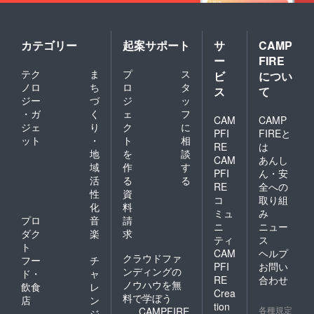
どはお
受けで
きませ
ん）
カテゴリー
起案サポート
サ
CAMP
ー
FIRE
テク
ま
プ
ス
ビ
につい
ノロ
ち
ロ
タ
ス
て
ジー
づ
ジ
ッ
・ガ
く
ェ
フ
CAM
CAMP
ジェ
り
ク
に
PFI
FIREと
ット
・
ト
相
RE
は
地
を
談
CAM
あんし
域
作
す
PFI
ん・安
活
る
る
RE
全への
性
資
コ
取り組
化
料
ミュ
み
プロ
音
請
ニ
ニュー
ダク
楽
求
ティ
ス
ト
CAM
ヘルプ
クラウドファ
フー
チ
PFI
お問い
ンディングの
ド・
ャ
RE
合わせ
ノウハウを無
飲食
レ
Crea
料で学ぼう
店
ン
tion
各種規定
CAMPFIRE
ジ