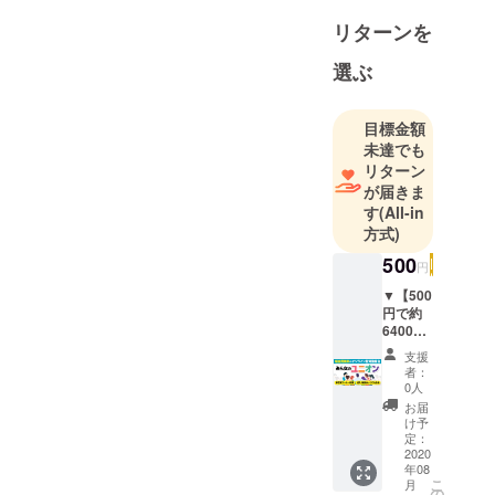
リターンを
選ぶ
目標金額
未達でも
リターン
が届きま
す
(All-in
方式)
500
円
▼【500
円で約
6400人
に向け
支援
て、あ
者：
なたを
0人
広報し
お届
ま
け予
す！】
定：
約6400
2020
年08
人の
こ
月
フォロ
の