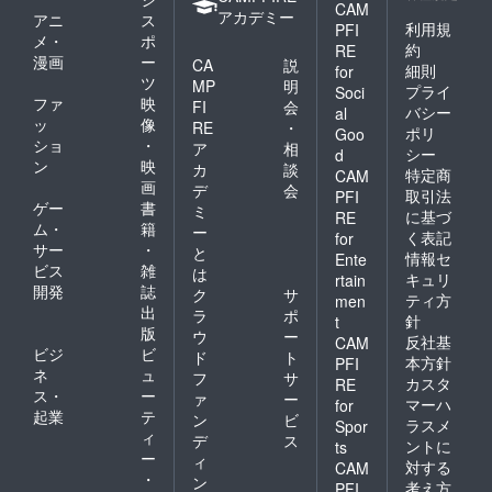
CAM
アカデミー
アニ
ス
利用規
PFI
メ・
ポ
約
RE
漫画
ー
CA
説
細則
for
ツ
MP
明
プライ
Soci
ファ
映
FI
会
バシー
al
ッ
像
RE
・
ポリ
Goo
ショ
・
ア
相
シー
d
ン
映
カ
談
特定商
CAM
画
デ
会
取引法
PFI
ゲー
書
ミ
に基づ
RE
ム・
籍
ー
く表記
for
サー
・
と
情報セ
Ente
ビス
雑
は
キュリ
rtain
開発
誌
ク
サ
ティ方
men
出
ラ
ポ
針
t
版
ウ
ー
反社基
CAM
ビジ
ビ
ド
ト
本方針
PFI
ネ
ュ
フ
サ
カスタ
RE
ス・
ー
ァ
ー
マーハ
for
起業
テ
ン
ビ
ラスメ
Spor
ィ
デ
ス
ントに
ts
ー
ィ
対する
CAM
・
ン
考え方
PFI