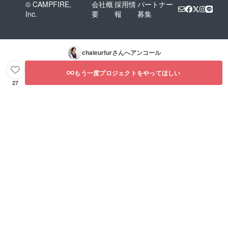
© CAMPFIRE,
会社概
採用情
パートナー
ド名で
Inc.
要
報
募集
す。 ※
体験の
日程は
プロ
ジェク
chaleurfur
さんへアンコール
ト終了
後の
2020年
もう一度プロジェクトをやってほしい
9月以降
27
で調整
します
※商品の
お色は
ご覧に
なるＰ
Ｃ等の
環境に
よって
多少色
合いが
違いま
す。