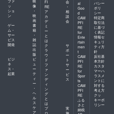
ファ
映
FI
会
バシー
al
予定で
ッ
像
RE
・
ポリ
す。 ※
Goo
ショ
・
ア
相
リター
シー
d
ン
映
ンのご
カ
談
特定商
CAM
配送先
画
デ
会
取引法
PFI
は日本
ゲー
書
ミ
に基づ
RE
国内に
ム・
籍
ー
く表記
for
限る。
サー
・
と
※今後、
情報セ
Ente
ビス
雑
は
マル
キュリ
rtain
開発
誌
シェ
ク
サ
ティ方
men
バッグ
出
ラ
ポ
針
t
の販売
版
ウ
ー
反社基
CAM
予定価
ビジ
ビ
ド
ト
格はＳ
本方針
PFI
ネ
ュ
フ
サ
￥9,350
カスタ
RE
ス・
ー
/M￥11,
ァ
ー
マーハ
for
000(税
起業
テ
ン
ビ
ラスメ
Spor
込)＋送
ィ
デ
ス
ントに
ts
料別と
ー
ィ
対する
なりま
CAM
・
ン
す。 リ
考え方
PFI
ヘ
ターン
グ
クッ
RE
には支
ル
と
キーポ
ふる
援金を
ス
は
リシー
さと
含んで
ケ
プ
実
納税
いま
ア
ロ
施
す。ご