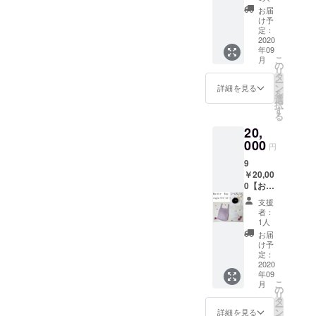
点 ＋ Ｍ
クス入
イベン
す。 ※
お届
１点
り！！
ト時に
け予
リター
ギフト
・マル
定：
情報を
ンのご
ボック
2020
シェ
『メー
配送先
年09
ス入り
バッ
ル』で
は日本
こ
月
★販売
グ
の
送らせ
国内に
リ
予定価
レー
タ
ていた
限る。
ー
格
ス Ｓ
ン
だきま
詳細を見る
※商品の
を
S￥9,35
サイズ
選
す ※マ
お色は
択
0＋
1点 ＋
す
ルシェ
ご覧に
る
M￥11,
Mサイ
バッグ
なるＰ
20,
000＝
ズ １点
の発送
Ｃ等の
￥20,35
000
・ギフ
は9月上
環境に
円
0(税込)
トボッ
旬～9月
よって
9
のとこ
クス（1
中にか
多少色
￥20,00
ろ
つの箱
けて順
合いが
0【お得
￥18,00
にマル
次発送
違いま
セッ
0＆ギフ
シェ
予定で
す。
支援
ト】
トボッ
バッグ
す。 ※
者：
レー
クス入
Ｓ１点
1人
リター
ス Ｓ1
り！！
とＭ１
ンのご
お届
点 ＋ Ｍ
・マル
点を同
け予
配送先
１点
シェ
定：
封しま
は日本
ミンク
2020
バッ
す） ・
国内に
年09
ボンボ
グ 抗
お礼の
限る。
こ
月
ン付き
菌 Ｓ
の
メッ
※商品の
リ
★販売
サイズ
タ
セージ
お色は
ー
予定価
1点 ＋
ン
を
詳細を見る
ご覧に