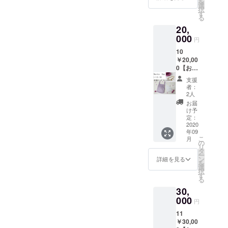
を
格
Mサイ
選
『メー
なるＰ
択
S￥9,35
ズ １点
す
ル』を
Ｃ等の
る
0＋
・ギフ
感謝の
環境に
20,
M￥11,
トボッ
気持ち
よって
000＝
000
クス（1
を込め
多少色
円
￥20,35
つの箱
て送ら
合いが
10
0(税込)
にマル
せてい
違いま
￥20,00
のとこ
シェ
ただき
す。
0【お得
ろ
バッグ
ます ・
セッ
￥20,00
Ｓ１点
シャ
支援
ト】
0＆スワ
とＭ１
ルール
者：
【お越
ロフス
点を同
2人
の新作
しにな
キー付
封しま
発売や
お届
れる方
きsaga
す） ・
け予
イベン
向け】
ミンク
定：
お礼の
ト時に
レー
2020
ボンボ
メッ
情報を
年09
ス Ｓ1
ン！！
セージ
『メー
こ
月
点 ＋ Ｍ
・マル
の
を
ル』で
リ
１点
シェ
タ
『メー
送らせ
ー
バッグ
バッ
ン
ル』を
詳細を見る
ていた
を
チャー
グ
選
感謝の
だきま
択
ム作り
レー
す
気持ち
す ※マ
る
体験 ★
ス Ｓ
を込め
ルシェ
30,
販売予
サイズ
て送ら
バッグ
定価格
000
1点 ＋
せてい
の発送
円
S￥9,35
Mサイ
ただき
は9月上
11
0＋
ズ １点
ます ・
旬～9月
￥30,00
M￥11,
・バッ
シャ
中にか