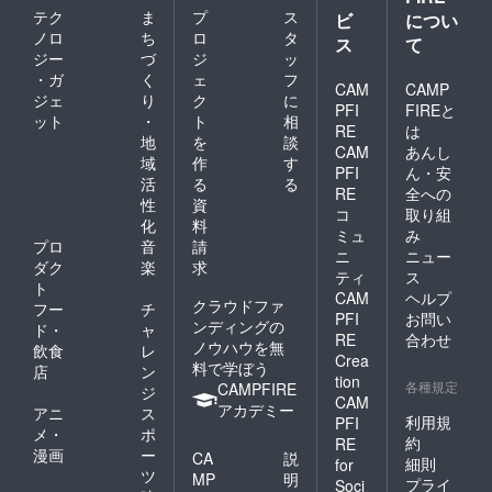
お色は
テク
ま
プ
ス
ださ
感謝の
ビ
につい
ご覧に
い。 ※
気持ち
なるＰ
ノロ
ち
ロ
タ
ス
て
体験の
を込め
Ｃ等の
ジー
づ
ジ
ッ
日程は
て送ら
環境に
・ガ
く
ェ
フ
プロ
せてい
CAM
CAMP
よって
ジェ
り
ク
に
ジェク
ただき
多少色
PFI
FIREと
ット
・
ト
相
ト終了
ます ・
合いが
RE
は
後の
シャ
地
を
談
違いま
CAM
あんし
2020年
ルール
す。
域
作
す
PFI
ん・安
9月以降
の新作
活
る
る
で調整
発売や
RE
全への
性
資
します
イベン
コ
取り組
化
料
※商品の
ト時に
ミュ
み
お色は
情報を
プロ
音
請
ニ
ニュー
ご覧に
『メー
ダク
楽
求
ティ
ス
なるＰ
ル』で
ト
CAM
ヘルプ
Ｃ等の
送らせ
クラウドファ
フー
チ
環境に
ていた
PFI
お問い
ンディングの
ド・
ャ
よって
だきま
RE
合わせ
ノウハウを無
飲食
レ
多少色
す ※マ
Crea
料で学ぼう
合いが
ルシェ
店
ン
tion
違いま
バッグ
各種規定
CAMPFIRE
ジ
CAM
す。
の発送
アカデミー
アニ
ス
は9月上
利用規
PFI
メ・
ポ
旬～9月
約
RE
漫画
ー
中にか
CA
説
細則
for
けて順
ツ
MP
明
プライ
Soci
次発送