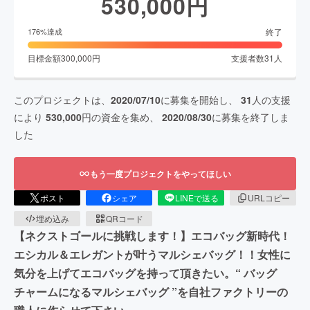
530,000
円
終了
176
%達成
目標金額
300,000
円
支援者数
31
人
このプロジェクトは、
2020/07/10
に募集を開始し、
31
人の支援
により
530,000
円の資金を集め、
2020/08/30
に募集を終了しま
した
もう一度プロジェクトをやってほしい
ポスト
シェア
LINEで送る
URLコピー
埋め込み
QRコード
【ネクストゴールに挑戦します！】エコバッグ新時代！
エシカル＆エレガントが叶うマルシェバッグ！！女性に
気分を上げてエコバッグを持って頂きたい。“ バッグ
チャームになるマルシェバッグ ”を自社ファクトリーの