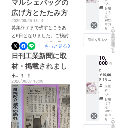
マルシェバッグの
ご期待に身が引き締まる思
礼の
Nemoto]
3人
をご覧になりたい方は足を
メッ
いでございました。開始
お届
Furrier
広げ方とたたみ方
セージ
け予
お運びいただけましたら嬉
(ファーリエ/
を
早々に予想を上回るご反響
定：
2020/08/25 18:14
『メー
2020
しいです！松屋銀座1Fエッ
職人/専務取
をいただきましたため、7月
年09
ル』を
募集終了まで残すところあ
こ
締役)
月
センスプラスでは、Chaleur
感謝の
の
中には急きょ生産体制を拡
リ
気持ち
両親が毛皮
と5日となりました。ご検討
タ
ー
人気No.1のレースのマスク
を込め
ン
詳細を見る
大し、１日も早くお手元に
の縫製工場
を
いただいている皆様！最終
て送ら
選
もっと見る
¥1,800やマスクケース
択
を営んでい
せてい
Ribbon marchéをお届けで
す
日は月末の8/31（月）では
る
ただき
日刊工業新聞に取
¥3,000やマスクストラップ
たことか
きますよう現在も日々全力
10,
ます ※
なく8/30（日）までとなり
ら、幼少期
¥3,000も販売されていま
お礼の
000
円
材・掲載されまし
を尽くしております。ご支
より美しい
メール
ますのでお気をつけ下さ
す。お近くにお越しの際は
2
のみと
援金の使い道としてご報告
ファーに囲
た！！
￥10,00
い！！マルシェバッグの
なりま
お立ち寄り下さい。
まれて育
0《リ
す。感
しておりました、返礼品の
2020/08/07 10:08
『広げ方』と『たたみ方』
ターン
謝の気
つ。
支援
製作、及び職人の雇用の維
が不要
持ちを
者：
どう使うんだろう……と、
縫製技術の
な方向
込めて
2人
持に使わせていただきま
向上を常に
け》 ・
送らせ
気になる方もいらっしゃる
お届
お礼の
ていた
け予
追い求め、1
す。シャルールが大切にし
メッ
と思いますので動画をご覧
だきま
定：
㎜の誤差も
セージ
2020
す
てきたコンセプト“ 身に付け
ください。『広げ方』『た
年09
を
許さない繊
こ
月
れば、どんな場所でも大丈
『メー
の
細なテク
たみ方』
リ
ル』を
タ