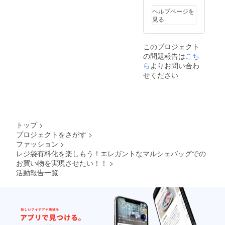
ンのご
よって
気持ち
ツ ”
配送先
多少色
ヘルプページを
を込め
色：ブ
は日本
合いが
見る
て送ら
ラック
国内に
違いま
せてい
１点 ・
限る。
す。
ただき
ギフト
※今後、
このプロジェクト
ます ・
ボック
マル
の問題報告は
こち
シャ
ス（1つ
シェ
ルール
の箱に
ら
よりお問い合わ
バッグ
の新作
マル
の販売
せください
発売や
シェ
予定価
イベン
バッグ
格はＳ
ト時に
Ｓ2点と
￥9,350
情報を
Ｍ2点と
/M￥11,
『メー
ミンク
000(税
ル』で
ボンボ
込)＋送
トップ
>
送らせ
ンを同
料別と
プロジェクトをさがす
>
ていた
封しま
なりま
ファッション
>
だきま
す） ・
す。 リ
す ※マ
《お越
レジ袋有料化を楽しもう！エレガントなマルシェバッグでの
ターン
ルシェ
しにな
には支
お買い物を実現させたい！！
>
バッグ
れる
援金を
活動報告一覧
の発送
方》
含んで
は9月上
シャ
いま
旬～9月
ルール
す。ご
中にか
のアト
了承く
けて順
リエで
ださ
次発送
バッグ
い。 ※
予定で
チャー