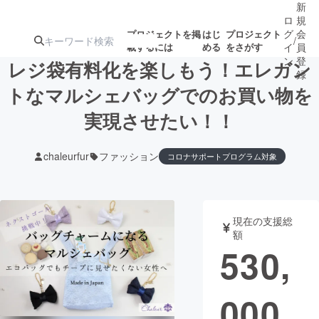
新
ロ
規
グ
会
プロジェクトを掲
はじ
プロジェクト
/
載するには
める
をさがす
イ
員
ン
登
レジ袋有料化を楽しもう！エレガン
録
トなマルシェバッグでのお買い物を
実現させたい！！
人気のプロ
注目のリ
注目の新着プロ
募集終了が近いプ
もうすぐ公開
ジェクト
ターン
ジェクト
ロジェクト
されます
chaleurfur
ファッション
コロナサポートプログラム対象
アート・写真
音楽
現在の支援総
テクノロジー・ガジェット
ゲーム・サ
額
530,
映像・映画
書籍・雑誌
000
ビジネス・起業
チャレンジ