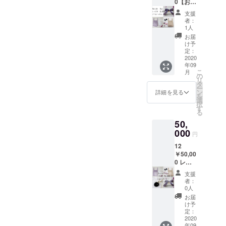
0【お得
000＝
グ
ルール
けて順
セッ
￥20,35
チャー
の新作
次発送
支援
ト】
0(税込)
ムに付
発売や
者：
予定で
レー
のとこ
けられ
1人
イベン
す。 ※
ス Ｓ1
ろ
る“スワ
ト時に
お届
リター
点 ＋ Ｍ
￥20,00
ロフス
け予
情報を
ンのご
１
0＆バッ
定：
キー付
『メー
配送先
点 /
2020
グ
きsaga
ル』で
は日本
年09
抗菌
チャー
ミンク
送らせ
国内に
こ
月
Ｍ１点
ム作り
の
ボンボ
ていた
限る。
リ
ギフ
体
タ
ンパー
だきま
※商品の
ー
トボッ
験！！
ン
ツ ”色：
詳細を見る
す ※マ
お色は
を
クス入
・マル
選
ブラッ
ルシェ
ご覧に
択
り ★販
シェ
す
ク １点
バッグ
なるＰ
る
売予定
バッ
・お礼
の発送
Ｃ等の
50,
価格
グ
のメッ
は9月上
環境に
S￥9,35
000
レー
セージ
旬～9月
円
よって
0＋
ス Ｓ
を
中にか
多少色
12
M￥11,
サイズ
『メー
けて順
合いが
￥50,00
000×2
1点 ＋
ル』を
次発送
違いま
0 レー
＝
Mサイ
感謝の
予定で
す。
ス Ｓ1
￥31,35
ズ １点
気持ち
す。 ※
支援
点 ＋ Ｍ
0(税込)
・《お
を込め
者：
リター
１
のとこ
越しに
0人
て送ら
ンのご
点 /
ろ
なれる
せてい
お届
配送先
抗菌
￥30,00
方》
け予
ただき
は日本
Ｍ１点
0＆ギフ
定：
シャ
ます ・
国内に
ミン
2020
トボッ
ルール
シャ
限る。
年09