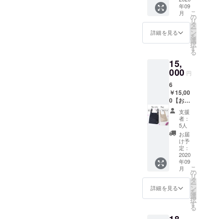
ト時に
配送先
年09
定価格
目標額は50万円です！！新
情報を
は日本
こ
月
S￥9,35
『メー
の
国内に
リ
型コロナウイルスの影響
0＋
ル』で
タ
限る。
ー
M￥11,
送らせ
ン
※今後、
詳細を見る
で、気の抜けない日々が続
を
000＝
ていた
選
マル
択
￥20,35
だきま
す
シェ
いておりますが、一人でも
る
0(税込)
す ※マ
バッグS
15,
のとこ
多くの方にChaleurの作品を
ルシェ
サイズ
ろ
000
バッグ
の販売
円
手にして頂き、気持ちを上
￥15,00
の発送
予定価
6
0！！
は9月上
格は
げて頂けたら嬉しく思いま
￥15,00
・マル
旬～9月
￥9,350
0【お得
シェ
中にか
(税込)＋
す。引き続きご支援ご協力
セッ
バッ
けて順
送料別
支援
ト】 抗
グ
お願いいたします。
次発送
となり
者：
菌 Ｓ1
レー
予定で
5人
ます。
点 ＋ Ｍ
ス Ｓ
す。 ※
ご了承
お届
１点 ★
サイズ
リター
け予
くださ
販売予
1点 ＋
定：
ンのご
い。 ※
定価格
2020
Mサイ
配送先
商品の
年09
S￥9,35
ズ １点
は日本
お色は
こ
月
0＋
・お礼
の
国内に
ご覧に
リ
M￥11,
のメッ
タ
限る。
なるＰ
ー
000＝
セージ
ン
※今後、
詳細を見る
Ｃ等の
を
￥20,35
を
選
マル
環境に
択
0(税込)
『メー
す
シェ
よって
る
のとこ
ル』を
バッグ
多少色
18,
ろ
感謝の