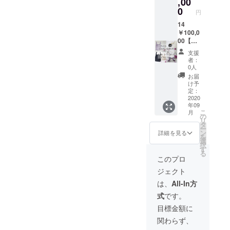
,00
ンパー
にマル
ただき
※サガ
ボック
ツ ”
0
シェ
ます ・
(saga)
円
ス入り
色：ブ
バッグ
シャ
とは、
・マル
14
ラック
Ｓ１点
ルール
デン
シェ
￥100,0
１点 ・
とＭ2点
の新作
マー
バッ
00【お
ギフト
を同封
発売や
ク・ノ
グ
越しに
ボック
しま
イベン
ル
支援
レース
なれる
ス（1つ
す） ・
ト時に
者：
ウェー
Ｓサイ
方向
の箱に
お礼の
0人
情報を
・ス
ズ1点
け】 ★
マル
メッ
『メー
お届
ウェー
＋ Mサ
マル
シェ
セージ
け予
ル』で
デン・
イズ１
シェ
バッグ
定：
を
送らせ
フィン
点 / 抗菌
バッ
2020
Ｓ１点
『メー
ていた
ランド
年09
Mサイ
グ
とＭ2点
ル』を
だきま
で生産
こ
月
ズ１点
レースS
とミン
の
感謝の
す ※マ
される
リ
・ギフ
１点＋
クボン
タ
気持ち
ルシェ
最高級
ー
トボッ
Ｍ１
ボンを
ン
を込め
詳細を見る
バッグ
のミン
を
クス（1
点 抗
同封し
選
て送ら
の発送
クと
択
つの箱
菌S１点
ます）
す
せてい
は9月上
フォッ
る
にマル
＋ Ｍ１
・お礼
ただき
このプロ
旬～9月
クスの
シェ
点 ミ
のメッ
ます ・
中にか
品質を
ジェクト
バッグ
ンクボ
セージ
シャ
けて順
保証す
Ｓ１点
ンボ
を
ルール
は、
All-In方
次発送
る登録
とＭ2点
ン
『メー
の新作
予定で
商標の
式
です。
を同封
バッグ
ル』を
発売や
す。 ※
ブラン
しま
チャー
感謝の
イベン
目標金額に
リター
ド名で
す） ・
ム作り
気持ち
ト時に
ンのご
す。 ※
関わらず、
《お越
体験
を込め
情報を
配送先
商品の
しにな
ギフト