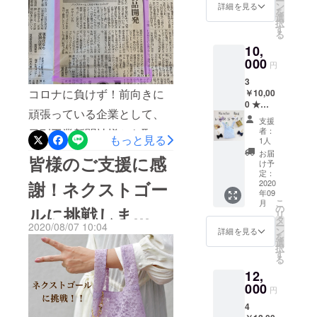
ー
夫 ” から生まれたのが、エ
ニックを
感謝の
ン
詳細を見る
を
気持ち
選
誇ってい
レガントな女性にふさわし
択
を込め
す
る。世界に
る
て送ら
いマルシェバッグです。ご
10,
認められた
せてい
自身の、そして大切な方の
ただき
000
技術と情熱
円
ます ・
心を温めるアイテムとして
が、Chaleur
3
シャ
コロナに負けず！前向きに
￥10,00
ルール
の高い品質
ご愛用いただければ、本当
0 ★マ
の新作
を支える。
頑張っている企業として、
ルシェ
発売や
にうれしいです。今後とも
支援
バッ
イベン
者：
日刊工業新聞社様から取材
グ
もっと見る
どうぞ宜しくお願いいたし
ト時に
1人
レー
情報を
をして頂きました！！
お届
皆様のご支援に感
ます。【リターン品のお届
ス Ｓ
『メー
け予
サイ
ル』で
定：
けにつきまして】リターン
ズ １
2020
謝！ネクストゴー
送らせ
年09
点 ・お
ていた
品は、9月3日（木） より順
こ
月
礼の
だきま
の
ルに挑戦しま
リ
メッ
次発送いたします。お届け
す
タ
ー
2020/08/07 10:04
セージ
ン
詳細を見る
す！！
を
をお待ちいただいておりま
を
選
択
『メー
す
すご支援者さまには重ねて
る
ル』を
12,
感謝の
お詫び申し上げます。最前
気持ち
000
円
を込め
を尽くしてまいりますの
4
て送ら