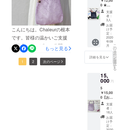
で、到着まで今しばらくお
￥12,00
せてい
0 ★マ
ただき
待ちいただきますようお願
ルシェ
ます ・
支援
バッ
シャ
者：
い申し上げます。【今後の
グ
ルール
3人
レー
の新作
ご購入につきまして】シャ
お届
ス Ｍ
発売や
こんにちは。Chaleurの根本
け予
ルール、ホームページ内
サイ
イベン
定：
です。皆様の温かいご支援
ズ １
2020
ト時に
Web Shopにて販売いたしま
年09
点 ・お
情報を
ご協力のおかげで、公開か
こ
月
礼の
『メー
もっと見る
の
す。https://www.chaleur-
リ
メッ
ル』で
タ
ら1週間にして目標金額の30
ー
セージ
送らせ
ン
fur.com/web-shop現在、松
詳細を見る
を
を
ていた
万円を達成する事ができま
1
2
次のページ
選
択
屋銀座1Fエッセンスプラス
『メー
だきま
す
る
した。FacebookやTwitterの
ル』を
す ※マ
で販売中です。今後展開店
15,
感謝の
ルシェ
シェアなども、ご協力いた
気持ち
000
バッグ
円
舗が増えましたら、ホーム
を込め
の発送
だきありがとうございま
5
て送ら
は9月上
ページや、SNSでご報告さ
￥15,00
せてい
旬～9月
す。とはいえ、まだまだ資
0【お得
せていただきます。
ただき
中にか
セッ
金が必要な状況であり、ま
ます ・
けて順
支援
ト】
シャ
次発送
者：
た20日以上の期間が残され
レー
ルール
予定で
18人
ス Ｓ1
の新作
す。 ※
お届
ているので「ネクストゴー
点 ＋ Ｍ
発売や
リター
け予
１点 ★
イベン
定：
ンのご
ル」に挑戦します。新たな
販売予
2020