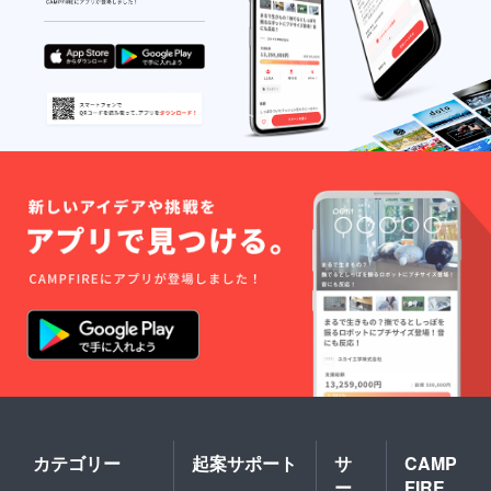
サガ
す。 ※
ム作り
(saga)
リター
を体験
とは、
ンのご
３点/１
デン
配送先
～３名
マー
は日本
様 ア
ク・ノ
国内に
トリエ
ル
限る。
は東京
ウェー
※今後、
都墨田
・ス
マル
区の株
ウェー
シェ
式会社
デン・
バッグ
ネモ
フィン
の販売
ファー
ランド
予定価
内にあ
で生産
格はＳ
ります
される
￥9,350
最大
最高級
/M￥11,
３名様
のミン
000(税
までお
クと
込)＋送
好きな
フォッ
料別と
人数で
クスの
なりま
ご体験
品質を
す。 リ
いただ
保証す
ターン
けます
る登録
には支
・お礼
商標の
援金を
のメッ
ブラン
含んで
セージ
ド名で
いま
を
す。 ※
カテゴリー
起案サポート
サ
CAMP
す。ご
『メー
商品の
ー
FIRE
了承く
ル』を