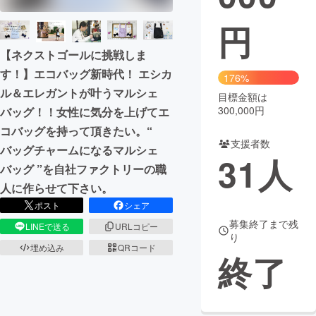
円
まちづくり・地域活性化
【ネクストゴールに挑戦しま
CAMPFIRE for Social Good
CAMPFIRE Creation
す！】エコバッグ新時代！ エシカ
176%
CAMPFIREふるさと納税
machi-ya
コミュニティ
ル＆エレガントが叶うマルシェ
目標金額は
300,000円
バッグ！！女性に気分を上げてエ
コバッグを持って頂きたい。“
支援者数
バッグチャームになるマルシェ
31
人
バッグ ”を自社ファクトリーの職
人に作らせて下さい。
ポスト
シェア
募集終了まで残
LINEで送る
URLコピー
り
埋め込み
QRコード
終了