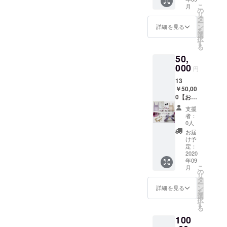
クボン
クス入
のアト
ルール
※商品の
こ
月
ボン
り！！
の
リエで
の新作
お色は
リ
ギフト
・レー
タ
バッグ
発売や
ご覧に
ー
ボック
スS１点
ン
チャー
詳細を見る
イベン
なるＰ
を
ス入り
＋Ｍ１
選
ム作り
ト時に
Ｃ等の
択
・マル
点 抗
す
を体験
情報を
環境に
る
シェ
菌Ｍ１
1点/１
『メー
よって
50,
バッ
点＆ギ
名様
ル』で
多少色
グ
000
フト
アトリ
送らせ
円
合いが
レース
ボック
エは東
ていた
違いま
13
Ｓサイ
ス入
京都墨
だきま
す。
￥50,00
ズ1点
り！！
田区の
す ※マ
0【お越
＋ Mサ
・マル
株式会
ルシェ
しにな
イズ１
シェ
社ネモ
バッグ
支援
れる方
点 / 抗菌
バッ
ファー
者：
の発送
向け】
Mサイ
グ
0人
内にあ
は9月上
レー
ズ１点
レース
ります
お届
旬～9月
ス Ｓ1
・バッ
Ｓサイ
け予
・お礼
中にか
点 ＋ Ｍ
グ
定：
ズ1点
のメッ
けて順
１
2020
チャー
＋ Mサ
セージ
次発送
年09
点 /
ムに付
イズ１
を
予定で
こ
月
抗菌
けられ
の
点 / 抗菌
『メー
す。 ※
リ
Ｍ１点
る“スワ
タ
Mサイ
ル』を
リター
ー
バッ
ロフス
ン
ズ１点
詳細を見る
感謝の
ンのご
を
グ
キー付
選
・ギフ
気持ち
配送先
択
チャー
きsaga
す
トボッ
を込め
は日本
る
ム作り
ミンク
クス（1
て送ら
国内に
100
体験
ボンボ
つの箱
せてい
限る。
ギフト