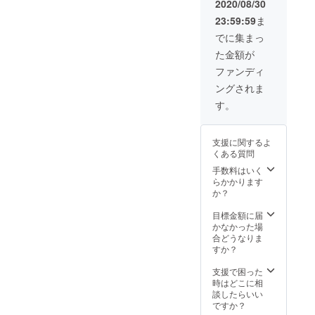
て送ら
『メー
2020/08/30
は日本
お色は
れる
ボック
せてい
ル』で
国内に
ご覧に
23:59:59
ま
方》
ス入り
ただき
送らせ
限る。
なるＰ
シャ
・マル
ます ・
ていた
でに集まっ
※体験の
Ｃ等の
ルール
シェ
シャ
だきま
日程は
環境に
た金額が
のアト
バッ
ルール
す ※マ
プロ
よって
リエで
グ
の新作
ルシェ
ファンディ
ジェク
多少色
バッグ
レース
発売や
バッグ
ト終了
合いが
ングされま
チャー
Ｓサイ
イベン
の発送
後の
違いま
ム作り
ズ1点
ト時に
は9月上
す。
2020年
す。
を体験
＋ Mサ
情報を
旬～9月
9月以降
１点/１
イズ１
『メー
中にか
で調整
名様
点 / 抗菌
ル』で
けて順
します
支援に関するよ
アトリ
Ｓサイ
送らせ
次発送
※商品の
くある質問
エは東
ズ1点
ていた
予定で
お色は
京都墨
＋Mサ
だきま
手数料はいく
す。 ※
ご覧に
田区の
イズ１
す ※マ
らかかります
リター
なるＰ
株式会
点 ・
ルシェ
か？
ンのご
Ｃ等の
社ネモ
バッグ
バッグ
配送先
環境に
ファー
チャー
の発送
目標金額に届
は日本
よって
内にあ
ムに付
は9月上
かなかった場
国内に
多少色
ります
けられ
旬～9月
合どうなりま
限る。
合いが
・お礼
る“スワ
中にか
すか？
※商品の
違いま
のメッ
ロフス
けて順
お色は
す。
セージ
キー付
次発送
支援で困った
ご覧に
を
きsaga
予定で
時はどこに相
なるＰ
『メー
ミンク
す。 ※
談したらいい
Ｃ等の
ル』を
ボンボ
リター
ですか？
環境に
感謝の
ンパー