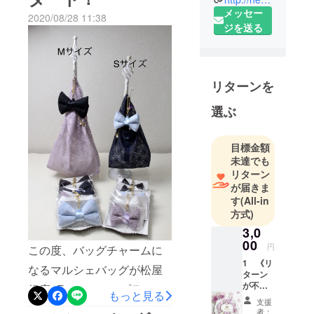
シェ》」のクラウドファン
メッセー
運営する根
2020/08/28 11:38
ディングが無事終了いたし
ジを送る
本賢二と申
ました。開始より1週間で支
します。エ
援金額は当初の目標であっ
レガントな
のに、日常
た30万円に達し、計52日間
リターンを
にもよりそ
で総額53万円、総勢31名様
えるファー
選ぶ
よりご支援を賜ることがで
アイテムを
生み出し、
きました。Chaleur及び
目標金額
日々頑張る
Ribbon marchéにご賛同い
未達でも
女性をそっ
リターン
ただきました皆さまの多大
と後押しで
が届きま
なるご支援に、心より御礼
きるブラン
す
(All-in
方式)
ドでありた
申し上げます。プロジェク
いと日々制
3,0
トが進行していく中で、ご
00
作を続けて
円
この度、バッグチャームに
支援に加えて多数のメッ
います。
1 《リ
なるマルシェバッグが松屋
ターン
セージをいただき、ご支援
が不要
銀座1Fエッセンスプラスで
根本 賢二 [
もっと見る
者の皆さまのご共感と強い
な方向
支援
Kenji
販売開始されました。実物
け》 お
者：