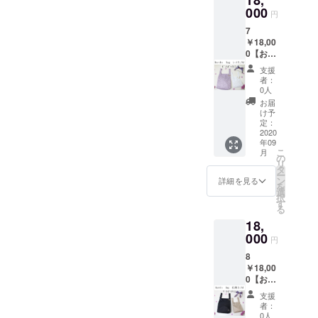
Mサイ
合いが
￥15,00
000
気持ち
ズの販
違いま
円
0！！
を込め
売予定
す。
7
・マル
て送ら
価格は
￥18,00
シェ
せてい
￥11,00
0【お得
バッ
ただき
0(税込)
セッ
グ 抗
ます ・
＋送料
支援
ト】
菌 Ｓ
シャ
別とな
者：
レー
サイズ
ルール
0人
りま
ス Ｓ1
1点 ＋
の新作
す。ご
お届
点 ＋ Ｍ
Mサイ
発売や
け予
了承く
１点
ズ １点
定：
イベン
ださ
ギフト
2020
・お礼
ト時に
い。 ※
年09
ボック
のメッ
情報を
商品の
こ
月
ス入り
セージ
の
『メー
お色は
リ
★販売
を
タ
ル』で
ご覧に
ー
予定価
『メー
ン
送らせ
詳細を見る
なるＰ
を
格
ル』を
選
ていた
Ｃ等の
択
S￥9,35
感謝の
す
だきま
環境に
る
0＋
気持ち
す ※マ
よって
18,
M￥11,
を込め
ルシェ
多少色
000＝
000
て送ら
バッグ
合いが
円
￥20,35
せてい
の発送
違いま
8
0(税込)
ただき
は9月上
す。
￥18,00
のとこ
ます ・
旬～9月
0【お得
ろ
シャ
中にか
セッ
￥18,00
ルール
けて順
支援
ト】 抗
0＆ギフ
の新作
次発送
者：
菌 Ｓ1
トボッ
発売や
0人
予定で