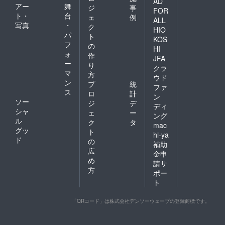
AD
アー
舞
ジ
事
了承く
FOR
ト・
台
ださ
ェ
例
ALL
い。 ※
写真
・
ク
HIO
サガ
パ
ト
KOS
(saga)
フ
の
とは、
HI
ォ
作
デン
JFA
ー
マー
り
クラ
ク・ノ
マ
方
ウド
ル
ン
プ
統
ファ
ウェー
ス
ロ
計
・ス
ン
ソー
ジ
デ
ウェー
ディ
シャ
デン・
ェ
ー
ング
フィン
ル
ク
タ
mac
ランド
グッ
ト
hi-ya
で生産
ド
の
補助
される
広
最高級
金申
め
のミン
請サ
クと
方
ポー
フォッ
ト
クスの
品質を
保証す
「QRコード」は株式会社デンソーウェーブの登録商標です。
る登録
商標の
ブラン