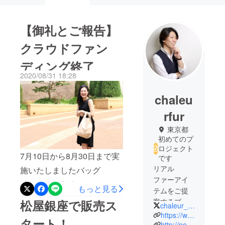
【御礼とご報告】
クラウドファン
ディング終了
2020/08/31 18:28
chaleu
rfur
東京都
初めてのプ
ロジェクト
7月10日から8月30日まで実
です
リアル
施いたしましたバッグ
ファーアイ
チャームになるマルシェ
もっと見る
テムをご提
バッグ「 Ribbon
案するブラ
松屋銀座で販売ス
chaleur_fur
marché《リボンマル
ンド「シャ
https://www.chaleur-fur.com/
タート！
ルール」を
http://nemofur.jp/