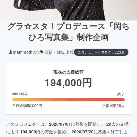
グラ☆スタ！プロデュース「岡ち
ひろ写真集」制作企画
mammoth373
書籍・雑誌出版
コロナサポートプログラム対象
現在の支援総額
194,000
円
終了
388
%達成
目標金額
50,000
円
支援者数
29
人
このプロジェクトは、
2020/07/01
に募集を開始し、
29
人の支援
により
194,000
円の資金を集め、
2020/07/20
に募集を終了しま