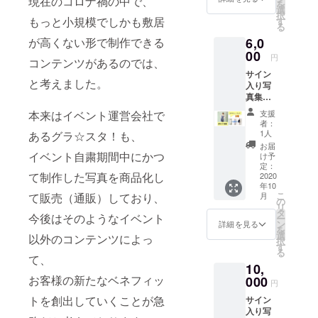
現在のコロナ禍の中で、
「グラ☆ス
を
選
択
タ！チャン
もっと小規模でしかも敷居
す
る
ネル」の番
6,0
が高くない形で制作できる
組プロ
00
円
コンテンツがあるのでは、
デュース
サイン
★通販サイ
と考えました。
入り写
ト「グラス
真集＋
オフ
タショッ
支援
本来はイベント運営会社で
ショッ
者：
プ」の運営
トチェ
1人
あるグラ☆スタ！も、
★コンビニ
キ ●完
お届
成した
イベント自粛期間中にかつ
け予
のマルチコ
写真集1
定：
ピー機での
て制作した写真を商品化し
冊 ●オ
2020
年10
フ
オリジナル
こ
月
て販売（通販）しており、
ショッ
の
ブロマイド
リ
トチェ
タ
今後はそのようなイベント
ー
販売
キ3枚
ン
詳細を見る
を
にサイ
選
★ニッポン
以外のコンテンツによっ
択
ンを入
す
放送モバイ
る
れてお
て、
10,
ルサイト
送りし
ます
お客様の新たなベネフィッ
000
「1242モバ
円
イル」への
トを創出していくことが急
サイン
入り写
モデル写真