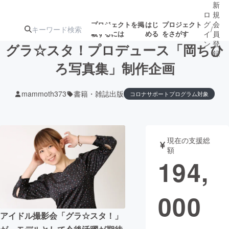
新
ロ
規
グ
会
プロジェクトを掲
はじ
プロジェクト
/
載するには
める
をさがす
イ
員
ン
登
グラ☆スタ！プロデュース「岡ちひ
録
ろ写真集」制作企画
人気のプロ
注目のリ
注目の新着プロ
募集終了が近いプ
もうすぐ公開
mammoth373
書籍・雑誌出版
コロナサポートプログラム対象
ジェクト
ターン
ジェクト
ロジェクト
されます
アート・写真
音楽
現在の支援総
額
194,
テクノロジー・ガジェット
ゲーム・サ
映像・映画
書籍・雑誌
000
アイドル撮影会「グラ☆スタ！」
ビジネス・起業
チャレンジ