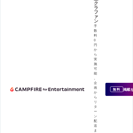
ク
ラ
フ
ァ
ン
手
数
料
0
円
か
ら
実
施
可
能
。
企
画
掲載
無料
か
ら
リ
タ
ー
ン
配
送
ま