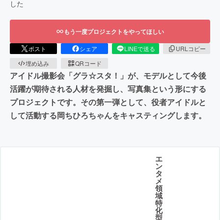
した
もう一度プロジェクトをやってほしい
ポスト
シェア
LINEで送る
URLコピー
埋め込み
QRコード
アイドル撮影会「グラ☆スタ！」が、モデルとして今後
活躍が期待される人材を発掘し、写真集という形にする
プロジェクトです。その第一弾として、役者アイドルと
して活動する岡ちひろちゃんをキャスティングします。
エ
ン
タ
メ
領
域
特
化
型