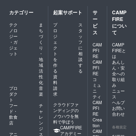
カテゴリー
起案サポート
サ
CAMP
ー
FIRE
テク
ま
プ
ス
ビ
につい
ノロ
ち
ロ
タ
ス
て
ジー
づ
ジ
ッ
・ガ
く
ェ
フ
CAM
CAMP
ジェ
り
ク
に
PFI
FIREと
ット
・
ト
相
RE
は
地
を
談
CAM
あんし
域
作
す
PFI
ん・安
活
る
る
RE
全への
性
資
コ
取り組
化
料
ミュ
み
プロ
音
請
ニ
ニュー
ダク
楽
求
ティ
ス
ト
CAM
ヘルプ
クラウドファ
フー
チ
PFI
お問い
ンディングの
ド・
ャ
RE
合わせ
ノウハウを無
飲食
レ
Crea
料で学ぼう
店
ン
tion
各種規定
CAMPFIRE
ジ
CAM
アカデミー
アニ
ス