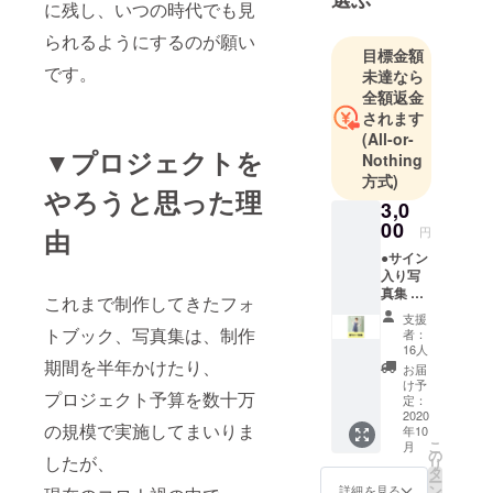
に残し、いつの時代でも見
社、映画配
給会社宣伝
られるようにするのが願い
目標金額
部を経て、
です。
未達なら
グラビアア
全額返金
イドル・モ
されます
デル撮影会
(All-or-
▼プロジェクトを
「グラ☆ス
Nothing
方式)
タ！」を立
やろうと思った理
ち上げ。現
3,0
00
在は下記の
円
由
業務を行
●サイン
入り写
う。
真集 完
これまで制作してきたフォ
★グラ☆ス
成した
支援
タ！撮影
写真集1
トブック、写真集は、制作
者：
冊に岡
会、ファン
16人
ちひろ
期間を半年かけたり、
お届
ミーティン
のサイ
け予
プロジェクト予算を数十万
グの企画・
ンを入
定：
れてお
2020
運営
の規模で実施してまいりま
年10
送りし
こ
★ニコニコ
月
ます。
の
したが、
リ
チャンネル
タ
ー
ン
詳細を見る