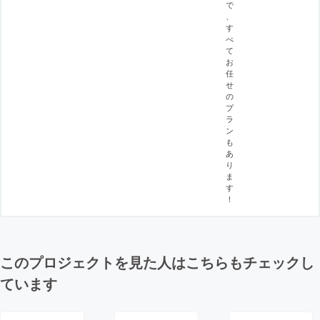
で
、
す
べ
て
お
任
せ
の
プ
ラ
ン
も
あ
り
ま
す
！
このプロジェクトを見た人はこちらもチェックし
ています