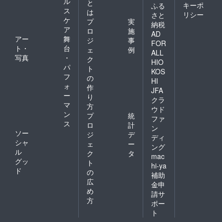
ル
と
キーポ
ふる
ス
は
リシー
さと
ケ
プ
実
納税
ア
ロ
施
AD
アー
舞
ジ
事
FOR
ト・
台
ェ
例
ALL
写真
・
ク
HIO
パ
ト
KOS
フ
の
HI
ォ
作
JFA
ー
り
クラ
マ
方
ウド
ン
プ
統
ファ
ス
ロ
計
ン
ソー
ジ
デ
ディ
シャ
ェ
ー
ング
ル
ク
タ
mac
グッ
ト
hi-ya
ド
の
補助
広
金申
め
請サ
方
ポー
ト