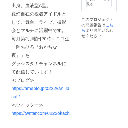
見る
出身。血液型A型。
変幻自在の役者アイドルと
このプロジェクト
して、舞台、ライブ、撮影
の問題報告は
こち
会とマルチに活躍中です。
ら
よりお問い合わ
せください
毎月第2月曜日20時～ニコ生
「岡ちひろ『おかちな
夜』」を
グラ☆スタ！チャンネルに
て配信しています！
≪ブログ≫
https://ameblo.jp/0222vanilla
salt/
≪ツイッター≫
https://twitter.com/0222okach
i