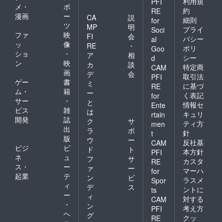
利用規
PFI
メ・
ポ
約
RE
漫画
ー
CA
説
細則
for
ツ
MP
明
プライ
Soci
ファ
映
FI
会
バシー
al
ッ
像
RE
・
ポリ
Goo
ショ
・
ア
相
シー
d
ン
映
カ
談
特定商
CAM
画
デ
会
取引法
PFI
ゲー
書
ミ
に基づ
RE
ム・
籍
ー
く表記
for
サー
・
と
情報セ
Ente
ビス
雑
は
キュリ
rtain
開発
誌
ク
サ
ティ方
men
出
ラ
ポ
針
t
版
ウ
ー
反社基
CAM
ビジ
ビ
ド
ト
本方針
PFI
ネ
ュ
フ
サ
カスタ
RE
ス・
ー
ァ
ー
マーハ
for
起業
テ
ン
ビ
ラスメ
Spor
ィ
デ
ス
ントに
ts
ー
ィ
対する
CAM
・
ン
考え方
PFI
ヘ
グ
クッ
RE