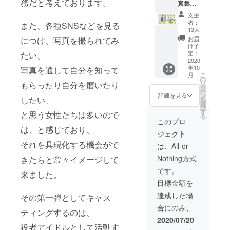
務だと考えております。
真集＋
掲載
オフ
支援
★GFC（グ
ショッ
者：
また、各種SNSなどを見る
トチェ
13人
ラ☆スタ！
キ＋大
お届
につけ、写真を撮られてみ
フットサル
判フォ
け予
トセッ
クラブ）イ
定：
たい、
ト ●完
2020
ベント運営
年10
成した
写真を通して自分を知って
こ
月
写真集1
の
リ
もらったり自分を磨いたり
冊 ●オ
タ
ー
フ
ン
詳細を見る
したい、
を
ショッ
選
択
トチェ
す
と思う女性たちは多いので
る
キ3枚
このプロ
●A4サ
は、と感じており、
ジェクト
イズ
フォト
それを具現化する機会がで
は、All-or-
（写真
Nothing方式
きたらと常々イメージして
集に掲
載され
です。
来ました。
ないレ
目標金額を
ア
ショッ
達成した場
その第一弾としてキャス
ト）3枚
合にのみ、
にサイ
ティングするのは、
ンを入
2020/07/20
れてお
役者アイドルとして活動す