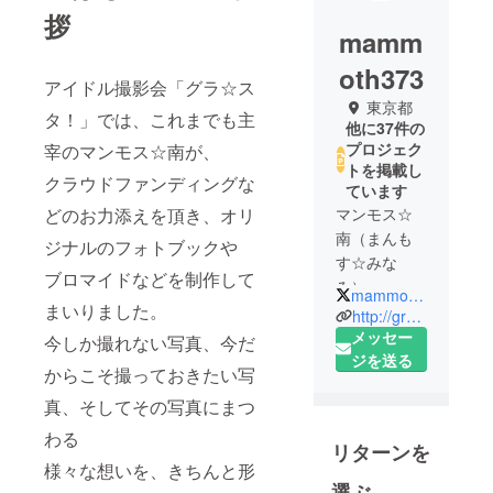
拶
mamm
oth373
アイドル撮影会「グラ☆ス
東京都
タ！」では、これまでも主
他に37件の
プロジェク
宰のマンモス☆南が、
トを掲載し
クラウドファンディングな
ています
どのお力添えを頂き、オリ
マンモス☆
南（まんも
ジナルのフォトブックや
す☆みな
ブロマイドなどを制作して
み）
mammoth373
まいりました。
1967年9月
http://gra-sta.com/
12日 神奈
メッセー
今しか撮れない写真、今だ
川県出身
ジを送る
からこそ撮っておきたい写
血液型AB
真、そしてその写真にまつ
型 男性
広告代理
わる
リターンを
店、映画企
様々な想いを、きちんと形
画・制作会
選ぶ