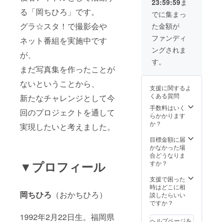
23:59:59
ま
送りし
る「岡ちひろ」です。
ます
でに集まっ
グラ☆スタ！で撮影会や
た金額が
ファンディ
ネット番組を実施中です
ングされま
が、
す。
まだ写真集を作ったことが
ないということから、
支援に関するよ
くある質問
新たなチャレンジとして今
手数料はいく
回のプロジェクトを通して
らかかります
か？
実現したいと考えました。
目標金額に届
かなかった場
合どうなりま
▼プロフィール
すか？
支援で困った
時はどこに相
岡ちひろ
（おかちひろ）
談したらいい
ですか？
1992年2月22日生。福岡県
ヘルプページを