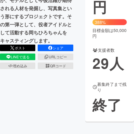
円
が、モデルとして今後活躍が期待
される人材を発掘し、写真集とい
まちづくり・地域活性化
う形にするプロジェクトです。そ
388%
の第一弾として、役者アイドルと
CAMPFIRE for Social Good
CAMPFIRE Creation
目標金額は50,000
して活動する岡ちひろちゃんを
円
CAMPFIREふるさと納税
machi-ya
コミュニティ
キャスティングします。
ポスト
シェア
支援者数
29
人
LINEで送る
URLコピー
埋め込み
QRコード
募集終了まで残
り
終了