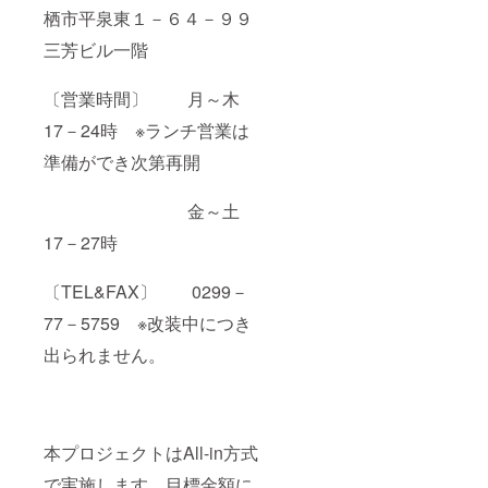
栖市平泉東１－６４－９９
三芳ビル一階
〔営業時間〕 月～木
17－24時 ※ランチ営業は
準備ができ次第再開
金～土
17－27時
〔TEL&FAX〕 0299－
77－5759 ※改装中につき
出られません。
本プロジェクトはAll-in方式
で実施します。目標金額に