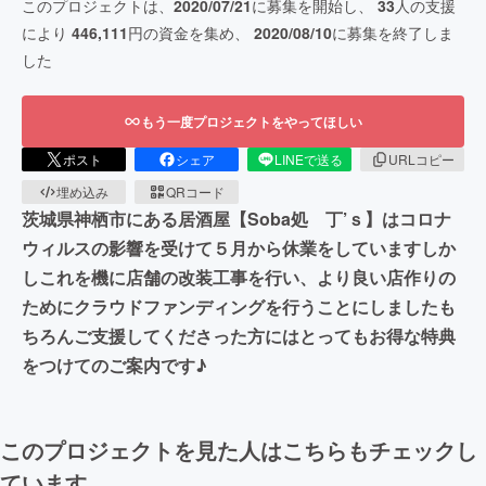
このプロジェクトは、
2020/07/21
に募集を開始し、
33
人の支援
により
446,111
円の資金を集め、
2020/08/10
に募集を終了しま
した
もう一度プロジェクトをやってほしい
ポスト
シェア
LINEで送る
URLコピー
埋め込み
QRコード
茨城県神栖市にある居酒屋【Soba処 丁’ｓ】はコロナ
ウィルスの影響を受けて５月から休業をしていますしか
しこれを機に店舗の改装工事を行い、より良い店作りの
ためにクラウドファンディングを行うことにしましたも
ちろんご支援してくださった方にはとってもお得な特典
をつけてのご案内です♪
このプロジェクトを見た人はこちらもチェックし
ています