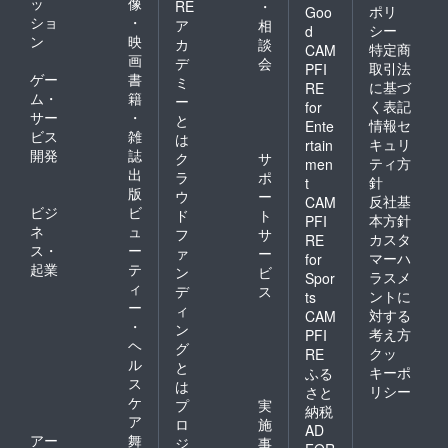
ッ
像
RE
・
ポリ
Goo
ショ
・
ア
相
シー
d
ン
映
カ
談
特定商
CAM
画
デ
会
取引法
PFI
ゲー
書
ミ
に基づ
RE
ム・
籍
ー
く表記
for
サー
・
と
情報セ
Ente
ビス
雑
は
キュリ
rtain
開発
誌
ク
サ
ティ方
men
出
ラ
ポ
針
t
版
ウ
ー
反社基
CAM
ビジ
ビ
ド
ト
本方針
PFI
ネ
ュ
フ
サ
カスタ
RE
ス・
ー
ァ
ー
マーハ
for
起業
テ
ン
ビ
ラスメ
Spor
ィ
デ
ス
ントに
ts
ー
ィ
対する
CAM
・
ン
考え方
PFI
ヘ
グ
クッ
RE
ル
と
キーポ
ふる
ス
は
リシー
さと
ケ
プ
実
納税
ア
ロ
施
AD
アー
舞
ジ
事