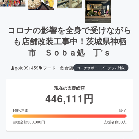
コロナの影響を全身で受けながら
も店舗改装工事中！茨城県神栖
市 Ｓｏｂａ処 丁’ｓ
goto091459
フード・飲食店
コロナサポートプログラム対象
現在の支援総額
446,111
円
終了
148
%達成
目標金額
300,000
円
支援者数
33
人