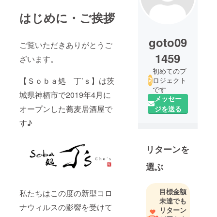
はじめに・ご挨拶
goto09
ご覧いただきありがとうご
1459
ざいます。
初めてのプ
【Ｓｏｂａ処 丁’ｓ】は茨
ロジェクト
です
城県神栖市で2019年4月に
メッセー
オープンした蕎麦居酒屋で
ジを送る
す♪
リターンを
選ぶ
目標金額
私たちはこの度の新型コロ
未達でも
ナウィルスの影響を受けて
リターン