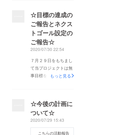
☆目標の達成の
ご報告とネクス
トゴール設定の
ご報告☆
2020/07/30 22:54
７月２９日をもちまし
て当プロジェクトは無
事目標を達成すること
もっと見る
ができました!!ご支援
してくださった皆様ほ
んとうにありがとうご
☆今後の計画に
ざいます!!残す期間を
ついて☆
さらに盛り上げていき
2020/07/29 15:43
たい！という思いを形
にするため、新たなリ
こちらの活動報告