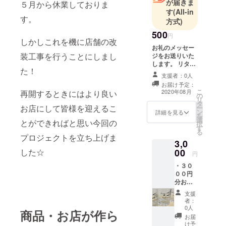
が届きま
５月から休業しておりま
す
(All-in
す。
方式)
500
円
しかしこれを機に店舗の改
お礼のメッセー
装工事を行うことにしまし
ジをお送りいた
します。 リター
た！
ンの必要がない
支援者：0人
方はこちらから
お届け予定：
ご支援お願い致
こ
2020年08月
再開するときにはより良い
の
します。
リ
タ
お店にして皆様を迎えるこ
ー
ン
詳細を見る
を
選
とができればと思い今回の
択
す
る
プロジェクトを立ち上げま
3,0
した☆
00
円
・３０
００円
分お食
事券 ※
支援
有効期
者：
限2020
0人
商品・お店が作ら
年9月～
お届
2021年
け予