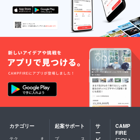
カテゴリー
起案サポート
サ
CAMP
ー
FIRE
テク
ま
プ
ス
ビ
につい