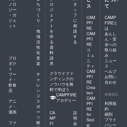
ノロ
ち
ロ
タ
ス
て
ジー
づ
ジ
ッ
・ガ
く
ェ
フ
CAM
CAMP
ジェ
り
ク
に
PFI
FIREと
ット
・
ト
相
RE
は
地
を
談
CAM
あんし
域
作
す
PFI
ん・安
活
る
る
RE
全への
性
資
コ
取り組
化
料
ミュ
み
プロ
音
請
ニ
ニュー
ダク
楽
求
ティ
ス
ト
CAM
ヘルプ
クラウドファ
フー
チ
PFI
お問い
ンディングの
ド・
ャ
RE
合わせ
ノウハウを無
飲食
レ
Crea
料で学ぼう
店
ン
tion
各種規定
CAMPFIRE
ジ
CAM
アカデミー
アニ
ス
利用規
PFI
メ・
ポ
約
RE
漫画
ー
CA
説
細則
for
ツ
MP
明
プライ
Soci
ファ
映
FI
会
バシー
al