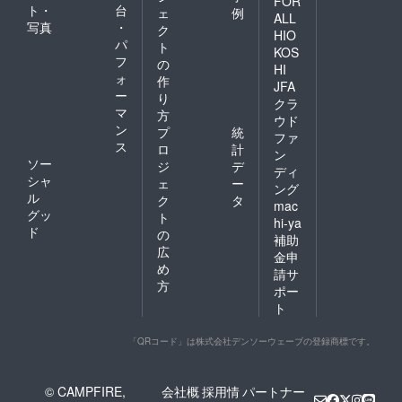
FOR
ト・
台
ェ
例
ALL
写真
・
ク
HIO
パ
ト
KOS
フ
の
HI
ォ
作
JFA
ー
り
クラ
マ
方
ウド
ン
プ
統
ファ
ス
ロ
計
ン
ソー
ジ
デ
ディ
シャ
ェ
ー
ング
ル
ク
タ
mac
グッ
ト
hi-ya
ド
の
補助
広
金申
め
請サ
方
ポー
ト
「QRコード」は株式会社デンソーウェーブの登録商標です。
© CAMPFIRE,
会社概
採用情
パートナー