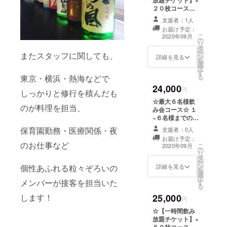
放題チケット】×
２０枚コース☆
一時間の飲み放
支援者：1人
題ができるチ
お届け予定：
ケットを２０枚
こ
2020年09月
の
（２０時間
リ
タ
分！！）を差し
ー
またスタッフに関しても、
ン
上げます！ 一時
詳細を見る
を
選
間あたり驚愕の
択
す
５５５円(＠〇
る
東京・横浜・熱海などで
＠;)！！ 一度の
24,000
お会計で何枚お
円
しっかりと修行を積んだも
使いいただいて
☆最大６名様飲
もかまいませ
のが料理を担当、
み会コース☆ １
ん！！ ご一緒に
~６名様までのお
来店される方も
好きな人数でご
保育園勤務・医療関係・夜
お使いいただけ
支援者：0人
利用ください。
ます！ ※有効期
お届け予定：
二時間飲み放題
のお仕事など
こ
限２０２０年１
2020年09月
の
&お腹いっぱい
リ
２月３１日まで
タ
になる宴会料理
ー
※今回プロジェク
ン
をご用意いたし
詳細を見る
個性あふれる粒々ぞろいの
を
トの他のリター
選
ます！！ ６名で
択
ン特典との併用
メンバーが接客を担当いた
す
のご利用でお一
る
はできません。
人４０００円で
※当店がご用意し
します！
25,000
飲み放題とお食
円
ている飲み放題
事ができるとい
メニューからお
☆【一時間飲み
う超お得プラン
選びいただきま
放題チケット】×
です＼(^o^)／