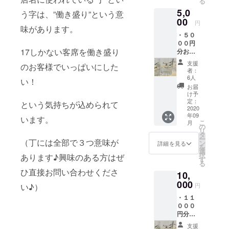
る
す。
5,0
う字は、”働き盛り”という意
00
円
味があります。
・５０
００円
17しかない客席を働き盛り
分お食
事券 ※
支援
のお客様でいっぱいにした
有効期
者：
限2020
6人
い！
年9月～
お届
2021年
け予
2月 ・
定：
という気持ちが込められて
毎回の
2020
年09
お会計
います。
こ
月
から
の
リ
10%オ
タ
ー
フのス
（丁には全部で３つ意味が
ン
詳細を見る
を
ペシャ
選
択
あります♪興味のある方はぜ
ルメン
す
る
バーズ
ひ直接お問い合わせくださ
10,
カード
発行 ※
000
円
い♪）
最初の
・１１
利用か
０００
ら一年
円分お
間有効
食事券
・1周年
支援