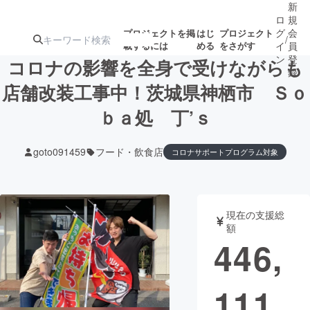
新
ロ
規
グ
会
プロジェクトを掲
はじ
プロジェクト
/
載するには
める
をさがす
イ
員
ン
登
コロナの影響を全身で受けながらも
録
店舗改装工事中！茨城県神栖市 Ｓｏ
ｂａ処 丁’ｓ
人気のプロ
注目のリ
注目の新着プロ
募集終了が近いプ
もうすぐ公開
ジェクト
ターン
ジェクト
ロジェクト
されます
goto091459
フード・飲食店
コロナサポートプログラム対象
アート・写真
音楽
現在の支援総
テクノロジー・ガジェット
ゲーム・サ
額
446,
映像・映画
書籍・雑誌
111
ビジネス・起業
チャレンジ