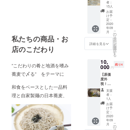
※有効期
丁’ｓオ
者：
限2020
リジナ
15人
年9月～
ルロッ
お届
2021年
クグラ
け予
2月 ・
ス
定：
毎回の
2020
年09
お会計
こ
月
から
の
リ
私たちの商品・お
10%オ
タ
ー
フのス
ン
詳細を見る
を
店のこだわり
ペシャ
選
択
ルメン
す
る
バーズ
10,
カード
”こだわりの肴と地酒を嗜み
残り4
発行 ※
000
円
最初の
蕎麦で〆る” をテーマに
【原価
利用か
度外
ら一年
視！
間有効
和食をベースとした一品料
すっぽ
・1周年
支援
んづく
丁’ｓオ
者：
理と自家製麺の日本蕎麦、
し二名
リジナ
1人
様コー
ルロッ
お届
ス】 滋
クグラ
け予
養強壮
ス
定：
等、圧
2020
年09
倒的に
こ
月
体にい
の
リ