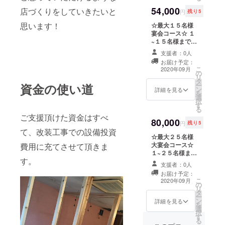
０円(＠〇
２０２１年５月
54,000
店づくりをしていきたいと
＠;)！！！！！
円
残り5
３１日まで※ ↑コ
！ 沢山あるので
ロナが落ち着く
思います！
☆最大１５名様
ぜひお友達にプ
ことを願って来
宴会コース☆ １
レゼントしてあ
年の歓送迎会で
~１５名様までの
げてください
ご使用いただい
お好きな人数で
♪♪♪ 一度のお会
支援者：0人
ても結構です♪
ご利用くださ
計で何枚お使い
お届け予定：
い。 二時間飲み
いただいてもか
こ
2020年09月
の
放題&お腹いっ
まいません！！
リ
タ
ぱいになる宴会
ご一緒に来店さ
資金の使い道
ー
ン
料理をご用意い
詳細を見る
れる方もお使い
を
選
たします！！ １
いただけます！
択
す
５名でのご利用
※有効期限２０２
る
でお一人３６０
０年５月３１日
ご支援頂けた資金はすべ
80,000
０円で飲み放題
まで ※今回プロ
円
残り5
とお食事ができ
て、改装工事での設備投資
ジェクトの他の
☆最大２５名様
るという超お得
リターン特典と
大宴会コース☆
費用に充てさせて頂きま
プランです＼
の併用はできま
１~２５名様まで
(^o^)／ １５名
せん。 ※当店が
す。
のお好きな人数
を超える場合は
ご用意している
支援者：0人
でご利用くださ
予約時にご相談
飲み放題メ
お届け予定：
い。 二時間飲み
ください。 ※当
ニューからお選
こ
2020年09月
の
放題&お腹いっ
店がご用意する
びいただきま
リ
タ
ぱいになる宴会
飲み放題メ
す。
ー
ン
料理をご用意い
詳細を見る
ニューからお選
を
選
たします！！ ２
びいただきま
択
す
５名でのご利用
す。 ※有効期限
る