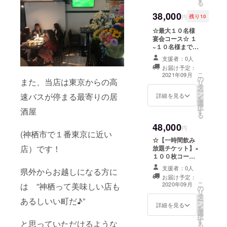
当店がご用意す
る
バーズ
る飲み放題メ
カード
38,000
ニューからお選
円
残り10
発行 ※
びいただきま
最初の
☆最大１０名様
す。
利用か
宴会コース☆ １
ら一年
~１０名様までの
間有効
お好きな人数で
支援者：0人
・1周年
ご利用くださ
お届け予定：
丁’ｓオ
い。 二時間飲み
こ
2021年09月
リジナ
の
放題&お腹いっ
また、当店は東京からの高
リ
ルロッ
タ
ぱいになる宴会
ー
クグラ
ン
速バスが停まる最寄りの居
料理をご用意い
詳細を見る
を
ス
選
たします！！ １
択
酒屋
す
０名でのご利用
る
でお一人３８０
48,000
０円で飲み放題
円
(神栖市で１番東京に近い
とお食事ができ
☆【一時間飲み
るという超お得
店）です！
放題チケット】×
プランです＼
１００枚コース
(^o^)／ １０名
☆ 一時間の飲み
様を超える場合
支援者：0人
県外からお越しになる方に
放題ができるチ
はご予約時にご
お届け予定：
ケットを１００
こ
相談ください。
2020年09月
は ”神栖って美味しい店も
の
枚（１００時間
リ
※当店がご用意す
タ
分！！）を差し
あるしいい町だ♪”
ー
る飲み放題メ
ン
上げます！ 一時
詳細を見る
を
ニューからお選
選
間あたり驚ガク
択
びいただきま
す
ガクガクの４８
と思っていただけるような
る
す。 ※有効期限