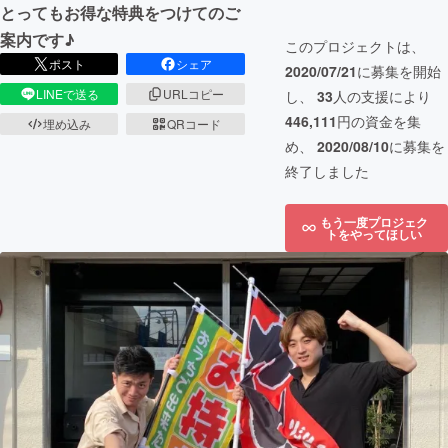
とってもお得な特典をつけてのご
案内です♪
このプロジェクトは、
ポスト
シェア
2020/07/21
に募集を開始
LINEで送る
URLコピー
し、
33
人の支援により
446,111
円の資金を集
埋め込み
QRコード
め、
2020/08/10
に募集を
終了しました
もう一度プロジェク
トをやってほしい