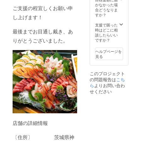
かなかった場
ご支援の程宜しくお願い申
合どうなりま
すか？
し上げます！
支援で困った
時はどこに相
最後までお目通し戴き、あ
談したらいい
りがとうございました。
ですか？
ヘルプページを
見る
このプロジェクト
の問題報告は
こち
ら
よりお問い合わ
せください
店舗の詳細情報
〔住所〕 茨城県神