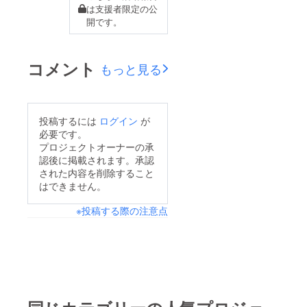
ターン&amp;ネクスト
は支援者限定の公
ゴールを設定させてい
開です。
ただきました！ネクス
トゴールの目標は【６
コメント
もっと見る
０万円】この目標達成
時には感謝の気持ちと
して、ご支援頂いた皆
投稿するには
ログイン
が
様に１ドリンクサービ
必要です。
スの追加特典をプレゼ
プロジェクトオーナーの承
ント致します＼(^o^)
認後に掲載されます。承認
された内容を削除すること
／※当店がグラス売り
はできません。
しているドリンクなん
でもOK♪響でもマッカ
※投稿する際の注意点
ランでもなんでもＯＫ
です♪今後とも当プロ
ジェクトを宜しくお願
い致します！