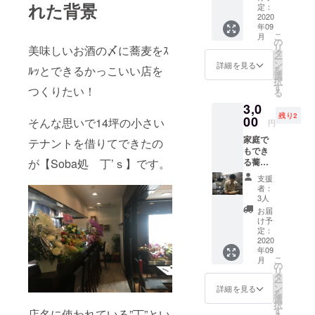
れた背景
2月 ・
定：
毎回の
2020
年09
お会計
こ
月
から
の
リ
美味しいお酒の〆に蕎麦をｽ
５%オ
タ
ー
フのス
ン
詳細を見る
ﾙｯとできるかっこいい店を
を
ペシャ
選
択
ルメン
す
つくりたい！
る
バーズ
3,0
カード
残り2
発行 ※
00
そんな思いで14坪の小さい
円
最初の
家庭で
利用か
テナントを借りてできたの
もでき
ら一年
が【Soba処 丁’ｓ】です。
る蕎麦
間有効
寿司作
・1周年
支援
り体験&
丁’ｓオ
者：
その後
リジナ
3人
に蕎麦
ルロッ
お届
御膳ラ
クグラ
け予
ンチ ※
ス
定：
日程等
2020
年09
の詳細
こ
月
は後日
の
リ
決定。
タ
ー
日曜日
ン
詳細を見る
を
昼にな
選
択
りま
す
店名に使われている”丁”とい