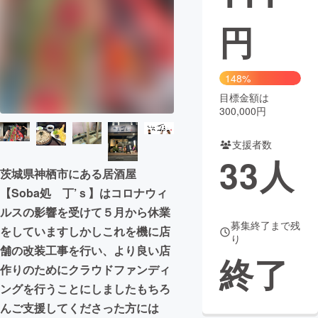
円
まちづくり・地域活性化
CAMPFIRE for Social Good
CAMPFIRE Creation
148%
CAMPFIREふるさと納税
machi-ya
コミュニティ
目標金額は
300,000円
支援者数
33
人
茨城県神栖市にある居酒屋
【Soba処 丁’ｓ】はコロナウィ
ルスの影響を受けて５月から休業
募集終了まで残
をしていますしかしこれを機に店
り
舗の改装工事を行い、より良い店
終了
作りのためにクラウドファンディ
ングを行うことにしましたもちろ
んご支援してくださった方には