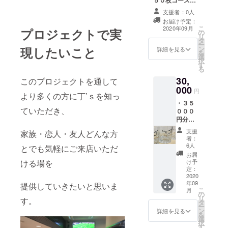
す。
５０枚コース☆
６名様を超える
一時間の飲み放
場合はご予約時
支援者：0人
題ができるチ
にご相談くださ
お届け予定：
ケットを５０枚
こ
い。 ※当店がご
2020年09月
プロジェクトで実
の
（５０時間
リ
用意する飲み放
タ
分！！）を差し
ー
題メニューから
現したいこと
ン
上げます！ 一時
詳細を見る
を
お選びいただき
選
間あたり驚驚愕
択
ます。 ※有効期
す
愕の５００円(＠
る
限２０２１年５
〇＠;)！！ たく
月３１日まで※ ↑
30,
このプロジェクトを通して
さんあるのでお
コロナが落ち着
000
友達にプレゼン
円
くことを願って
より多くの方に丁’ｓを知っ
トするのもあり
来年まで温めて
・３５
です☆ 一度のお
ていただき、
いただいても結
０００
会計で何枚お使
構です♪
円分お
いいただいても
食事券
かまいませ
支援
家族・恋人・友人どんな方
※有効期
ん！！ もちろ
者：
限2020
6人
ん、ご一緒に来
とでも気軽にご来店いただ
年9月～
店される方もお
お届
2021年
ける場を
け予
使いいただけま
2月 ・
定：
す！ ※有効期限
毎回の
2020
２０２１年５月
年09
お会計
提供していきたいと思いま
３１日まで ※今
こ
月
から
の
回プロジェクト
リ
す。
10%オ
タ
の他のリターン
ー
フのス
ン
詳細を見る
特典との併用は
を
ペシャ
選
できません。 ※
択
ルメン
す