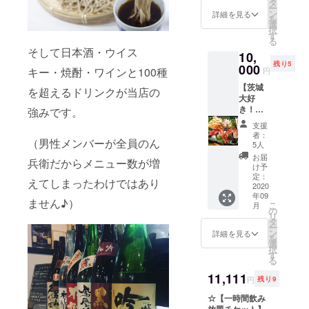
いすっ
タ
ー
ぽんを
ン
詳細を見る
を
余すこ
選
択
となく
す
る
一匹使
そして日本酒・ウイス
10,
用しま
残り5
す！ 女
000
キー・焼酎・ワインと100種
円
性には
【茨城
美肌
を超えるドリンクが当店の
大好
を！男
き！
強みです。
性には
丁’ｓス
明日を
支援
ペシャ
生きる
者：
（男性メンバーが全員のん
ルコー
活力
5人
ス（二
を！ ・
お届
兵衛だからメニュー数が増
名
前菜 ・
け予
様）】
造り ・
定：
えてしまったわけではあり
茨城の
2020
焼き物
年09
食材を
・揚物
ません♪）
こ
月
メイン
・鍋 ・
の
リ
に使っ
〆 ・デ
タ
ー
た原価
ザート
ン
詳細を見る
を
度外視
選
択
スペ
す
る
シャル
コース
11,111
円
残り9
☆
☆【一時間飲み