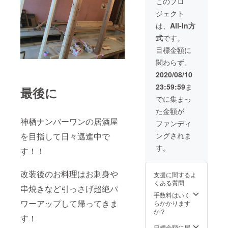
で、お一人３２
このプロ
２０２１年１２
００円で飲み放
月３１日まで※ ↑
ジェクト
題とお食事がで
コロナが落ち着
きるという超ド
は、
All-In方
くことを願って
級お得プランで
来年の忘年会で
式
です。
す＼(^o^)／ ２
ご使用いただい
５名を超える場
目標金額に
ても結構です♪
合は予約時にご
関わらず、
相談ください。
※当店がご用意す
2020/08/10
る飲み放題メ
23:59:59
ま
最後に
ニューからお選
びいただきま
でに集まっ
す。 ※有効期限
た金額が
２０２１年１２
神栖ナンバーワンの居酒屋
月３１日まで※ ↑
ファンディ
コロナが落ち着
を目指して日々邁進中で
ングされま
くことを願って
来年の忘年会で
す。
す！！
ご使用いただい
ても結構です♪
改装後のお料理はお刺身や
支援に関するよ
くある質問
串焼きなど引っさげ超絶パ
手数料はいく
ワーアップして帰ってきま
らかかります
か？
す！
目標金額に届