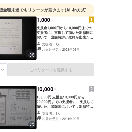
標金額未達でもリターンが届きます
(All-in方式)
1,000
円
支援金1,000円から10,000円までの
支援者に、支援して頂いた出願国に
おいて，出願特許が取得か出来た旨
を、発明者からメールでお伝えし、
支援者：1人
表示の感謝状をメールで伝達しま
お届け予定：2021年08月
す。 今後の展開は、開発したデモ動
画をURL上に掲載し、支援者にメー
ルで伝達します。 日本国と産業会を
守る事が、リターンになるものと
このリターンを選択する
る
思っています。 支援者からの、発明
者への伝達事項は、備考欄に記載し
て頂けます様に、お願いします。
10,000
円
10,000円 支援金10,000円から
20,000円までの支援者に、支援して
頂いた、出願国において，出願特許
が取得か出来た旨を、メールでお伝
支援者：1人
えします。 表紙例の出願国からの特
お届け予定：2021年09月
許証の写しと、発明者からの感謝状
を、メールで送付します。 今後の展
開は、デモ動画をURL上に掲載し、