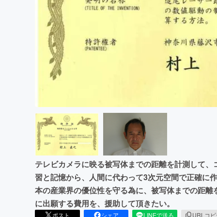
まちづくり・地域活性化
テレビカメラに映る被写体までの距離を計測して、
習と記憶から、人間に代わって3次元空間で正確に
本の産業界の優位性を守る為に、被写体までの距離
に出願する費用を、援助して頂きたい。
ポスト
シェア
LINEで送る
URLコ