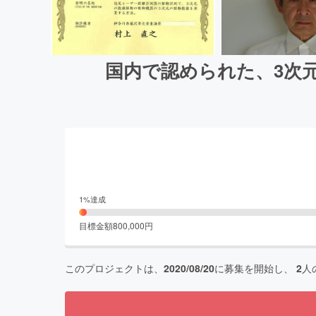
国内で認められた、3次
1
%達成
目標金額
800,000
円
このプロジェクトは、
2020/08/20
に募集を開始し、
2
人