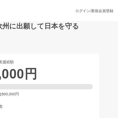
ログイン
/
新規会員登録
欧州に出願して日本を守る
うすぐ公開されます
支援総額
プロダクト
,000
円
ファッション
スポーツ
00,000円
数
ア
ソーシャルグッド
人