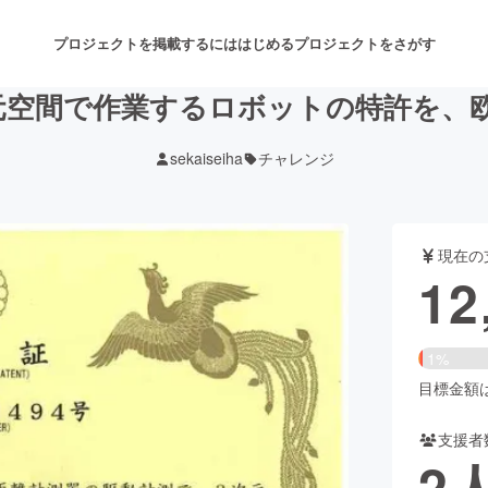
プロジェクトを掲載するには
はじめる
プロジェクトをさがす
元空間で作業するロボットの特許を、
sekaiseiha
チャレンジ
注目のリターン
注目の新着プロジェクト
募集終了が近いプロジェクト
も
現在の
音楽
舞台・パフォーマンス
12
ゲーム・サービス開発
フード・飲食店
1%
書籍・雑誌出版
アニメ・漫画
目標金額は8
支援者
チャレンジ
ビューティー・ヘルスケ
2