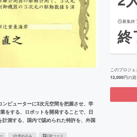
募集終
CAMPFIRE for Social Good
CAMPFIRE Creation
終
CAMPFIREふるさと納税
machi-ya
コミュニティ
このプロジェ
12,000
円の資
コンピューターに3次元空間を把握させ、学
作業をする、ロボットを開発することで、日
を計測する、国内で認められた特許を、外国
ピー
埋め込み
QRコード