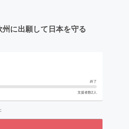
欧州に出願して日本を守る
終了
支援者数
2
人
た