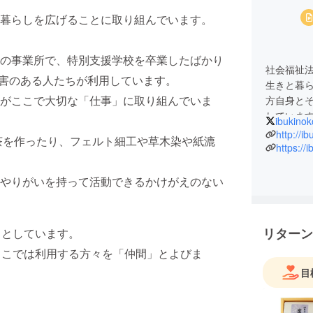
暮らしを広げることに取り組んでいます。
の事業所で、特別支援学校を卒業したばかり
社会福祉
障害のある人たちが利用しています。
生きと暮
がここで大切な「仕事」に取り組んでいま
方自身と
していま
ibukino
み・役割
http://i
茶を作ったり、フェルト細工や草木染や紙漉
誕生したの
https://
ちが利用
やりがいを持って活動できるかけがえのない
リターン
うとしています。
ここでは利用する方々を「仲間」とよびま
目