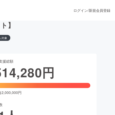
ログイン
/
新規会員登録
クト】
ム対象
うすぐ公開されます
支援総額
プロダクト
514,280
円
ファッション
スポーツ
,000,000円
数
ア
ソーシャルグッド