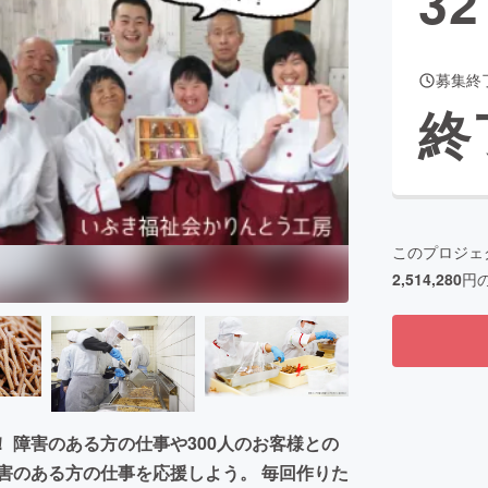
32
募集終
CAMPFIRE for Social Good
CAMPFIRE Creation
終
CAMPFIREふるさと納税
machi-ya
コミュニティ
このプロジェ
2,514,280
円
 障害のある方の仕事や300人のお客様との
害のある方の仕事を応援しよう。 毎回作りた