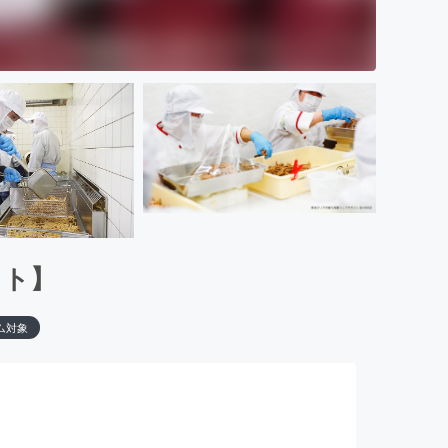
クト】
ム対象