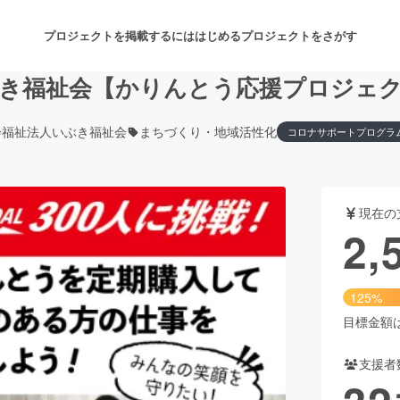
プロジェクトを掲載するには
はじめる
プロジェクトをさがす
き福祉会【かりんとう応援プロジェ
会福祉法人いぶき福祉会
まちづくり・地域活性化
コロナサポートプログラ
注目のリターン
注目の新着プロジェクト
募集終了が近いプロジェクト
も
現在の
音楽
舞台・パフォーマンス
2,
ゲーム・サービス開発
フード・飲食店
125%
書籍・雑誌出版
アニメ・漫画
目標金額は2
支援者
チャレンジ
ビューティー・ヘルスケ