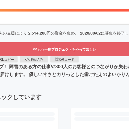
人の支援により
2,514,280
円の資金を集め、
2020/08/02
に募集を終了し
もう一度プロジェクトをやってほしい
RLコピー
埋め込み
QRコード
！ 障害のある方の仕事や300人のお客様とのつながりが失わ
お届けします。 優しい甘さとカリっとした歯ごたえのよいかり
ェックしています