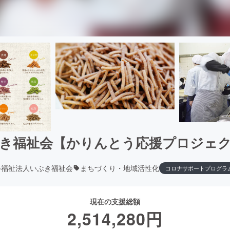
き福祉会【かりんとう応援プロジェ
会福祉法人いぶき福祉会
まちづくり・地域活性化
コロナサポートプログラ
現在の支援総額
2,514,280
円