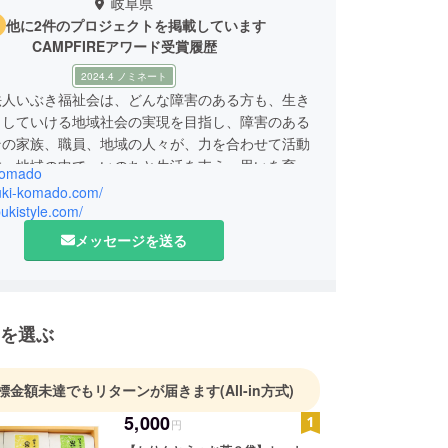
岐阜県
他に2件のプロジェクトを掲載しています
CAMPFIREアワード受賞履歴
2024.4 ノミネート
法人いぶき福祉会は、どんな障害のある方も、生き
らしていける地域社会の実現を目指し、障害のある
その家族、職員、地域の人々が、力を合わせて活動
す。地域の中で、いのちと生活を支え、思いを育
komado
を作り、つながり・価値を作る活動をしています。
buki-komado.com/
は1995年。今では150名を超える障害のある人た
ibukistyle.com/
しています。
メッセージを送る
を選ぶ
標金額未達でもリターンが届きます
(All-in方式)
5,000
円