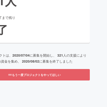
1
人
了まで残り
了
クトは、
2020/07/04
に募集を開始し、
321
人の支援により
の資金を集め、
2020/08/02
に募集を終了しました
もう一度プロジェクトをやってほしい