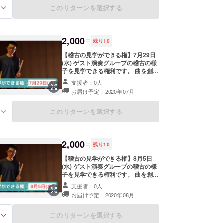
ます。
このリターンを選択する
る
2,000
円
残り
10
【稽古の見学ができる権】7月29日
(水) ゲスト演奏グループの稽古の様
子を見学できる権利です。 曲を創り
上げていく過程が見れます。 稽古時
支援者：0人
間は以下の時間帯です。 ご希望の時
お届け予定：2020年07月
間をご連絡下さい。 《午前》10:00
～12:00 《午後》14:00～17:00
《夜》 18:00～20:00 稽古場所は
このリターンを選択する
る
滋賀県内の施設で、ご支援後にメー
ルにてご連絡いたします。 ※お手数
ですが、支援時の備考欄にお名前を
ご記入ください。 （本名、ニック
2,000
円
残り
10
ネーム、匿名、何でも結構です）
SNSにてご紹介させていただきま
【稽古の見学ができる権】8月5日
す。
(水) ゲスト演奏グループの稽古の様
子を見学できる権利です。 曲を創り
上げていく過程が見れます。 稽古時
支援者：0人
間は以下の時間帯です。 ご希望の時
お届け予定：2020年08月
間をご連絡下さい。 《午前》10:00
～12:00 《午後》14:00～17:00
《夜》 18:00～20:00 稽古場所は
このリターンを選択する
る
滋賀県内の施設で、ご支援後にメー