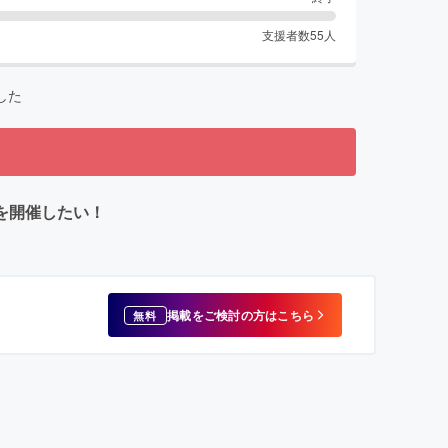
支援者数
55
人
した
を開催したい！
掲載をご検討の方はこちら
無料