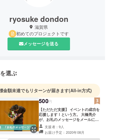
ryosuke dondon
滋賀県
初めてのプロジェクトです
メッセージを送る
を選ぶ
標金額未達でもリターンが届きます
(All-in方式)
500
円
【ただただ支援】 イベントの成功を
応援します！という方。 大橋亮介
が、お礼のメッセージをメールにて
お送りします。 ※支援時、備考欄に
支援者：9人
お名前をご記入ください。 （本名、
お届け予定：2020年08月
ニックネーム、匿名、何でも結構で
す） SNSにてご紹介させていただき