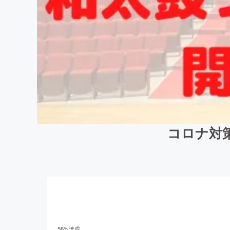
コロナ対
56
%達成