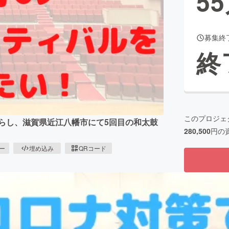
55
募集終
CAMPFIRE for Social Good
CAMPFIRE Creation
終
CAMPFIREふるさと納税
machi-ya
コミュニティ
このプロジェ
減らし、滋賀県近江八幡市にて5回目の和太鼓
280,500
円の
ピー
埋め込み
QRコード