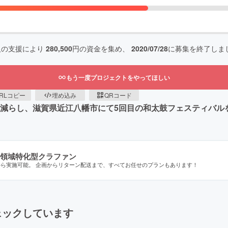
人の支援により
280,500
円の資金を集め、
2020/07/28
に募集を終了しま
もう一度プロジェクトをやってほしい
RLコピー
埋め込み
QRコード
に減らし、滋賀県近江八幡市にて5回目の和太鼓フェスティバル
領域特化型クラファン
から実施可能。 企画からリターン配送まで、すべてお任せのプランもあります！
ェックしています