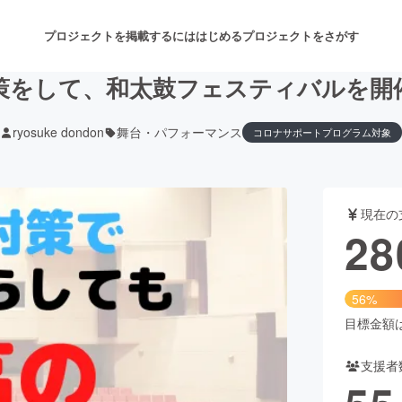
プロジェクトを掲載するには
はじめる
プロジェクトをさがす
策をして、和太鼓フェスティバルを開
ryosuke dondon
舞台・パフォーマンス
コロナサポートプログラム対象
注目のリターン
注目の新着プロジェクト
募集終了が近いプロジェクト
も
現在の
音楽
舞台・パフォーマンス
28
ゲーム・サービス開発
フード・飲食店
56%
書籍・雑誌出版
アニメ・漫画
目標金額は5
支援者
チャレンジ
ビューティー・ヘルスケ