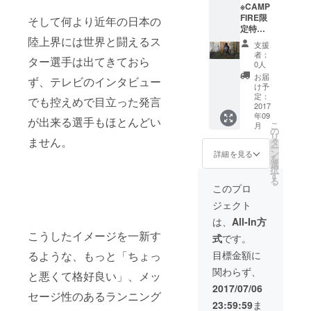
※CAMP
FIRE限
そして何より近年の日本の
定特価
陸上界には世界と闘えるス
・
支援
『DOR
者：
ター選手は出てきておら
AGONF
0人
RY』ラ
お届
ず、テレビのインタビュー
ンニン
け予
グジャ
定：
でも控えめで目立った発言
ケット
2017
年09
（ウイ
が出来る選手もほとんどい
こ
月
ンドブ
の
リ
レー
ません。
タ
ー
カー）
ン
詳細を見る
を
サイズ
選
択
「１
す
る
(S〜
このプロ
M）」
ジェクト
・「２
(L〜
は、
All-In方
LL)」 ・
こうしたイメージを一新す
式
です。
UNLIM
ランニ
るような、もっと「ちょっ
目標金額に
ングタ
関わらず、
イツon
と悪くて格好良い」、メッ
ショー
2017/07/06
セージ性のあるランニング
ツ サイ
23:59:59
ま
ズ「１