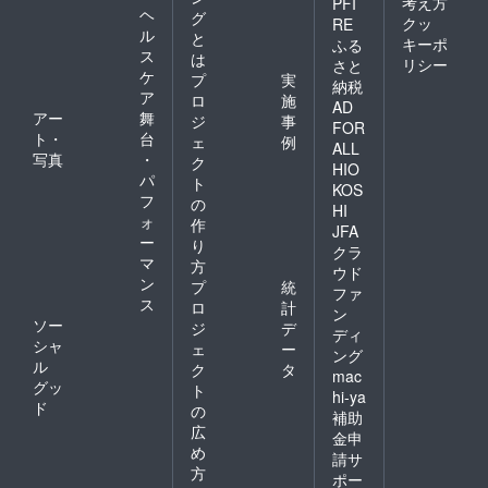
考え方
PFI
ヘ
グ
クッ
RE
ル
と
キーポ
ふる
ス
は
リシー
さと
ケ
プ
実
納税
ア
ロ
施
AD
アー
舞
ジ
事
FOR
ト・
台
ェ
例
ALL
写真
・
ク
HIO
パ
ト
KOS
フ
の
HI
ォ
作
JFA
ー
り
クラ
マ
方
ウド
ン
プ
統
ファ
ス
ロ
計
ン
ソー
ジ
デ
ディ
シャ
ェ
ー
ング
ル
ク
タ
mac
グッ
ト
hi-ya
ド
の
補助
広
金申
め
請サ
方
ポー