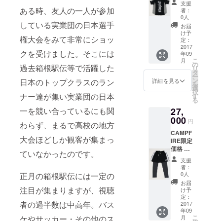
支援
d!』ラ
ある時、友人の一人が参加
者：
ンニン
0人
グメッ
している実業団の日本選手
お届
シュT
け予
権大会をみて非常にショッ
シャツ
定：
・サイ
2017
クを受けました。そこには
年09
ズ「１
こ
月
(S〜
の
過去箱根駅伝等で活躍した
リ
M）」
タ
ー
・「２
ン
日本のトップクラスのラン
詳細を見る
を
(L〜
選
択
LL)」 ※
ナー達が集い実業団の日本
す
る
送料込
一を競い合っているにも関
27,
み
000
円
わらず、まるで高校の地方
CAMPF
大会ほどしか観客が集まっ
IRE限定
価格 ・
ていなかったのです。
UNLIM
支援
ランニ
者：
ングタ
0人
正月の箱根駅伝には一定の
イツon
お届
ショー
注目が集まりますが、視聴
け予
ツ ・サ
定：
者の過半数は中高年。バス
イズ
2017
年09
「１
こ
ケやサッカー・その他のス
月
(S〜