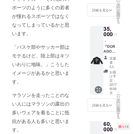
の
リ
M）」
タ
ポーツのように多くの若者
ー
・「２
ン
詳細を見る
を
(L〜
選
が憧れるスポーツではなく
択
LL)」 ※
す
る
送料込
なってしまっているかと思
35,
み
います。
000
円
・
「バスケ部やサッカー部は
『DOR
AGONF
モテるけど、陸上部はキツ
RY』ラ
支援
ンニン
者：
いわりに地味。」こうした
グジャ
0人
ケット
イメージがあるかと思いま
お届
（ウイ
け予
ンドブ
定：
す。
レー
2017
年09
カー）
こ
月
マラソンを走ったことのな
・サイ
の
リ
ズ「１
タ
ー
い人にはマラソンの露出の
(S〜
ン
詳細を見る
を
M）」
選
多いウェアを着ることに抵
択
・「２
す
る
(L〜
抗がある人も多いと思いま
60,
LL)」 ※
残り15
送料込
000
す。
円
み