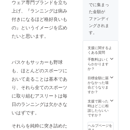
ウェア専門ブランドを立ち
(S〜
でに集まっ
M）」
上げ、『ランニングは病み
た金額が
・「２
(L〜
ファンディ
付きになるほど格好良いも
LL)」 ※
ングされま
送料込
の』というイメージを広め
み
す。
たいと思います。
支援に関するよ
くある質問
手数料はいく
バスケもサッカーも野球
らかかります
か？
も、ほとんどのスポーツに
目標金額に届
おいて走ることは基本であ
かなかった場
り、それら全てのスポーツ
合どうなりま
すか？
に取り組むアスリートは毎
支援で困った
日のランニングは欠かさな
時はどこに相
談したらいい
いはずです。
ですか？
それらを純粋に突き詰めた
ヘルプページを
見る