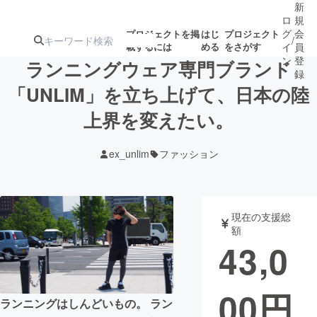
新
ロ
規
グ
会
プロジェクトを掲
はじ
プロジェクト
/
載するには
める
をさがす
イ
員
ン
登
ランニングウェア専門ブランド
録
「UNLIM」を立ち上げて、日本の陸
上界を変えたい。
人気のプロ
注目のリ
注目の新着プロ
募集終了が近いプ
もうすぐ公開
ジェクト
ターン
ジェクト
ロジェクト
されます
ex_unlim
ファッション
アート・写真
音楽
現在の支援総
テクノロジー・ガジェット
ゲーム・サ
額
43,0
映像・映画
書籍・雑誌
00
円
ランニングはしんどいもの。 ラン
ビジネス・起業
チャレンジ