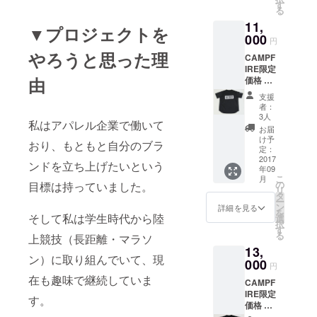
み
す
る
11,
▼プロジェクトを
000
円
やろうと思った理
CAMPF
IRE限定
由
価格 ・
『GET
支援
HIGH』
者：
ランニ
3人
私はアパレル企業で働いて
ングT
お届
シャツ
け予
おり、もともと自分のブラ
・サイ
定：
ズ「１
2017
ンドを立ち上げたいという
年09
(S〜
こ
月
M）」
の
目標は持っていました。
リ
・「２
タ
ー
(L〜
ン
詳細を見る
を
LL)」 ※
そして私は学生時代から陸
選
択
送料込
す
る
上競技（長距離・マラソ
み
13,
ン）に取り組んでいて、現
000
円
在も趣味で継続していま
CAMPF
IRE限定
す。
価格 ・
『stupi