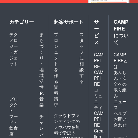
カテゴリー
起案サポート
サ
CAMP
ー
FIRE
テク
ま
プ
ス
ビ
につい
ノロ
ち
ロ
タ
ス
て
ジー
づ
ジ
ッ
・ガ
く
ェ
フ
CAM
CAMP
ジェ
り
ク
に
PFI
FIREと
ット
・
ト
相
RE
は
地
を
談
CAM
あんし
域
作
す
PFI
ん・安
活
る
る
RE
全への
性
資
コ
取り組
化
料
ミュ
み
プロ
音
請
ニ
ニュー
ダク
楽
求
ティ
ス
ト
CAM
ヘルプ
クラウドファ
フー
チ
PFI
お問い
ンディングの
ド・
ャ
RE
合わせ
ノウハウを無
飲食
レ
Crea
料で学ぼう
店
ン
tion
各種規定