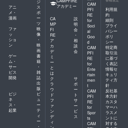
CAMPFIRE
ジ
CAM
アカデミー
アニ
ス
利用規
PFI
メ・
ポ
約
RE
漫画
ー
CA
説
細則
for
ツ
MP
明
プライ
Soci
ファ
映
FI
会
バシー
al
ッ
像
RE
・
ポリ
Goo
ショ
・
ア
相
シー
d
ン
映
カ
談
特定商
CAM
画
デ
会
取引法
PFI
ゲー
書
ミ
に基づ
RE
ム・
籍
ー
く表記
for
サー
・
と
情報セ
Ente
ビス
雑
は
キュリ
rtain
開発
誌
ク
サ
ティ方
men
出
ラ
ポ
針
t
版
ウ
ー
反社基
CAM
ビジ
ビ
ド
ト
本方針
PFI
ネ
ュ
フ
サ
カスタ
RE
ス・
ー
ァ
ー
マーハ
for
起業
テ
ン
ビ
ラスメ
Spor
ィ
デ
ス
ントに
ts
ー
ィ
対する
CAM
・
ン