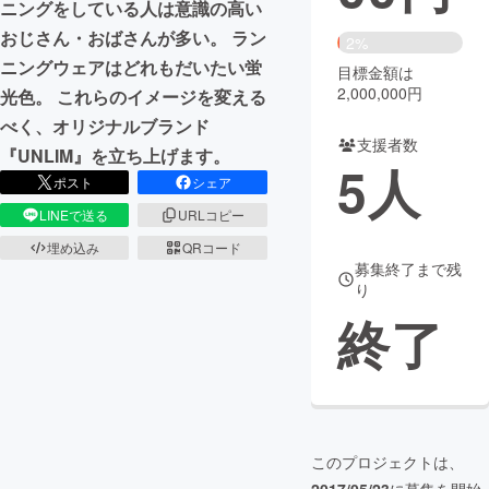
ニングをしている人は意識の高い
おじさん・おばさんが多い。 ラン
まちづくり・地域活性化
2%
ニングウェアはどれもだいたい蛍
目標金額は
2,000,000円
光色。 これらのイメージを変える
CAMPFIRE for Social Good
CAMPFIRE Creation
べく、オリジナルブランド
CAMPFIREふるさと納税
machi-ya
コミュニティ
支援者数
『UNLIM』を立ち上げます。
5
人
ポスト
シェア
LINEで送る
URLコピー
埋め込み
QRコード
募集終了まで残
り
終了
このプロジェクトは、