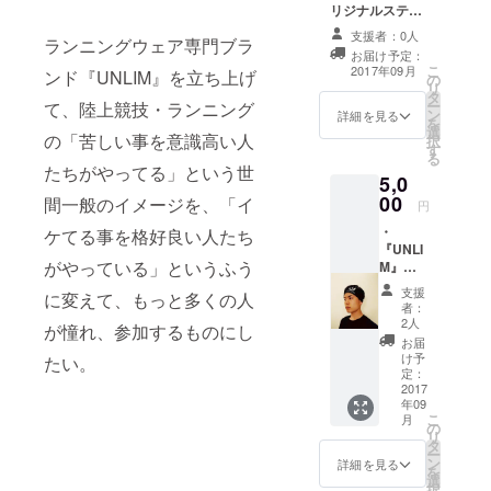
リジナルステッ
カー 一枚一枚感
支援者：0人
ランニングウェア専門ブラ
謝の気持ちを込
お届け予定：
めてお送りしま
こ
2017年09月
ンド『UNLIM』を立ち上げ
の
す。
リ
タ
ー
て、陸上競技・ランニング
ン
詳細を見る
を
選
の「苦しい事を意識高い人
択
す
る
たちがやってる」という世
5,0
00
間一般のイメージを、「イ
円
・
ケてる事を格好良い人たち
『UNLI
がやっている」というふう
M』
ヘッド
支援
に変えて、もっと多くの人
バンド
者：
（フ
2人
が憧れ、参加するものにし
リーサ
お届
イズ）
け予
たい。
・サイ
定：
ン入り
2017
年09
オリジ
こ
月
ナルス
の
リ
テッ
タ
ー
カー ※
ン
詳細を見る
を
送料込
選
択