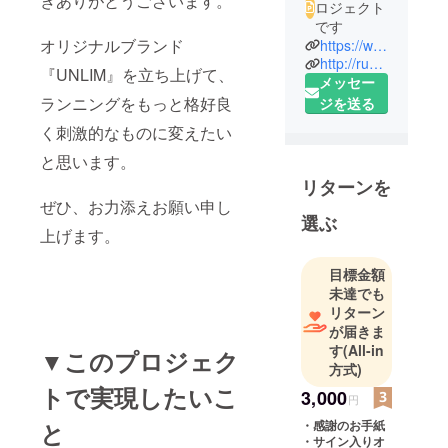
きありがとうございます。
ロジェクト
です
オリジナルブランド
https://www.instagram.com/run.unlim/
http://run-unlim.com/
『UNLIM』を立ち上げて、
メッセー
ランニングをもっと格好良
ジを送る
く刺激的なものに変えたい
と思います。
リターンを
ぜひ、お力添えお願い申し
選ぶ
上げます。
目標金額
未達でも
リターン
が届きま
す
(All-in
▼このプロジェク
方式)
トで実現したいこ
3,000
円
と
・感謝のお手紙
・サイン入りオ