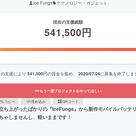
Ice Fungs
テクノロジー・ガジェット
現在の支援総額
541,500
円
人の支援により
541,500
円の資金を集め、
2020/07/26
に募集を終了しま
もう一度プロジェクトをやってほしい
RLコピー
埋め込み
QRコード
ち上がったばかりの『IceFungs』から新作モバイルバッ
ちゃしませんし、軽いままです！