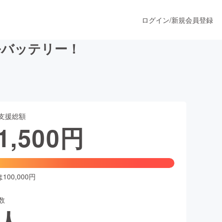
ログイン
/
新規会員登録
ルバッテリー！
うすぐ公開されます
支援総額
プロダクト
1,500
円
ファッション
スポーツ
00,000円
数
ア
ソーシャルグッド
人