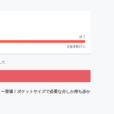
終了
支援者数
57
人
した
テリー登場！ポケットサイズで必要な分しか持ち歩か