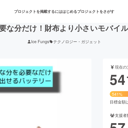
プロジェクトを掲載するには
はじめる
プロジェクトをさがす
要な分だけ！財布より小さいモバイ
Ice Fungs
テクノロジー・ガジェット
注目のリターン
注目の新着プロジェクト
募集終了が近いプロジェクト
も
現在の
音楽
舞台・パフォーマンス
54
ゲーム・サービス開発
フード・飲食店
541%
書籍・雑誌出版
アニメ・漫画
目標金額は1
支援者
チャレンジ
ビューティー・ヘルスケ
57