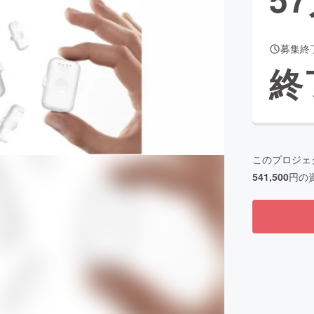
募集終
CAMPFIRE for Social Good
CAMPFIRE Creation
終
CAMPFIREふるさと納税
machi-ya
コミュニティ
このプロジェ
541,500
円の