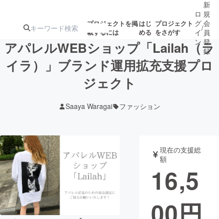
新
ロ
規
グ
会
プロジェクトを掲
はじ
プロジェクト
/
載するには
める
をさがす
イ
員
ン
登
アパレルWEBショップ「Lailah（ラ
録
イラ）」ブランド運用拡充支援プロ
ジェクト
人気のプロ
注目のリ
注目の新着プロ
募集終了が近いプ
もうすぐ公開
ジェクト
ターン
ジェクト
ロジェクト
されます
Saaya Waragai
ファッション
アート・写真
音楽
現在の支援総
テクノロジー・ガジェット
ゲーム・サ
額
16,5
映像・映画
書籍・雑誌
00
円
ビジネス・起業
チャレンジ