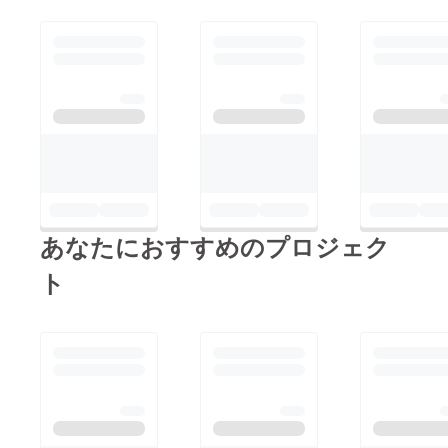
開始して3日、現在
directorのSAAYAと共
に新たなリターンの追
加も考えており、準備
しております。楽しみ
にお待ちいただければ
と思います！引き続き
ご支援のほど何卒よろ
しくお願いいたしま
あなたにおすすめのプロジェク
す。明日も元気に明る
く1日を過ごせますよ
ト
うに。Lailah / director
fuka