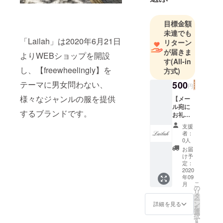
保護したの
をきっかけ
目標金額
に本格的に
未達でも
猫好きに火
「Lailah」は2020年6月21日
リターン
がつき、今
が届きま
よりWEBショップを開設
す
(All-in
では5匹の保
し、【freewheelingly】を
方式)
護猫ちゃん
とのんびり
500
テーマに男女問わない、
円
暮らしてい
様々なジャンルの服を提供
【メー
ます🥰
ル宛に
するブランドです。
お礼の
メッ
支援
微力ではあ
セー
者：
りますが、
ジ】 支
0人
援して
飼い主のい
お届
いただ
け予
ない悲しい
いた方
定：
のメー
2020
猫ちゃんを
年09
ル宛に
増やさない
こ
月
お礼の
の
リ
ようボラン
メッ
タ
ー
セージ
ティア団体
ン
詳細を見る
を
を送ら
選
の支援活動
択
せてい
す