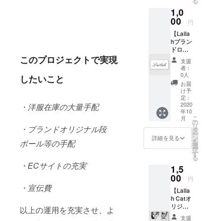
る
をさせてい
ただき
1,0
ます。
ただいてお
00
円
ります。
【Laila
hブラン
ドロゴ
ステッ
このプロジェクトで実現
支援
カー】
者：
Lailah
0人
したいこと
のブラ
お届
ンドロ
け予
ゴがプ
定：
リント
2020
・
洋服在庫の大量手配
年10
された
こ
月
ステッ
の
リ
・ブランドオリジナル段
カーで
タ
ー
す。 ※
ン
詳細を見る
を
ボール等の手配
画像は
選
択
イメー
す
る
ジで
・ECサイトの充実
1,5
す。 本
プロ
00
円
ジェク
・宣伝費
【Laila
ト終了
h Catオ
後、順
リジナ
次配送
以上の運用を充実させ、よ
ルミ
させて
支援