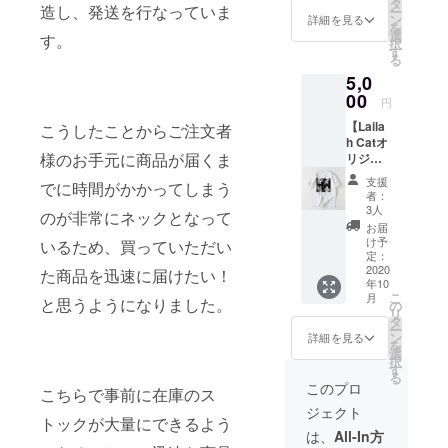
ジェク
タ
造し、発送を行なっていま
ー
のTシャ
ト終了
ン
詳細を見る
を
ツで
後、順
選
す。
択
す。男
次配送
す
る
女問わ
させて
5,0
ず、着
いただ
用して
00
きま
円
いただ
す。
【Laila
けま
こうしたことからご注文者
h Catオ
す。 こ
様のお手元に商品が届くま
リジナ
ちらは
ルTシャ
クラウ
支援
でに時間がかかってしまう
ツ】
ドファ
者：
Lailah
ンディ
3人
のが非常にネックとなって
で人気
ング限
お届
の
定で
け予
いるため、買っていただい
Lailah
す。 ※
定：
Catが背
2020
画像は
た商品を迅速に届けたい！
年10
中に大
イメー
こ
月
きくプ
と思うようになりました。
ジです
の
リ
リント
本プロ
タ
ー
されたT
ジェク
ン
詳細を見る
を
シャツ
ト終了
選
択
です。
後、順
す
る
男女問
次発送
このプロ
こちらで事前に在庫のス
わず着
させて
ジェクト
ていた
いただ
トックが大量にできるよう
だけま
きま
は、
All-In方
す。 こ
す。