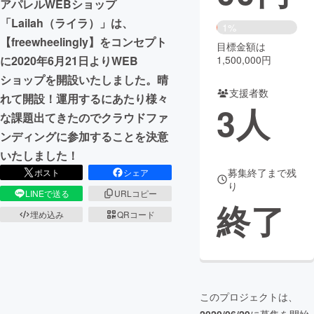
アパレルWEBショップ
「Lailah（ライラ）」は、
まちづくり・地域活性化
1%
【freewheelingly】をコンセプト
目標金額は
1,500,000円
に2020年6月21日よりWEB
CAMPFIRE for Social Good
CAMPFIRE Creation
ショップを開設いたしました。晴
CAMPFIREふるさと納税
machi-ya
コミュニティ
支援者数
れて開設！運用するにあたり様々
3
人
な課題出てきたのでクラウドファ
ンディングに参加することを決意
いたしました！
募集終了まで残
ポスト
シェア
り
LINEで送る
URLコピー
終了
埋め込み
QRコード
このプロジェクトは、