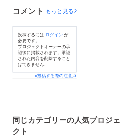
います。今後ともご支
fukaです。ご閲覧いた
コメント
もっと見る
援、ご協力のほど宜し
だきありがとうござい
くお願いいたします。
ます！前回はdirector
明日も皆様が笑顔の絶
のSAAYA(姉)が活動報
投稿するには
ログイン
が
えない1日となります
告でご挨拶させていた
必要です。
ように。director
だきましたが、今回は
プロジェクトオーナーの承
SAAYA / designer fuka
認後に掲載されます。承認
私が軽く自己紹介を含
された内容を削除すること
め活動報告書かせてい
はできません。
ただきます。千葉生ま
※投稿する際の注意点
れ千葉育ち。1999年
生まれの20歳です。趣
味は、アニメや漫画を
見ることと絵を描くこ
とです。また、料理が
上手くなれるよう姉の
同じカテゴリーの人気プロジェ
SAAYA指導のもと現
クト
在、修行中です。笑ク
ラウドファンディング