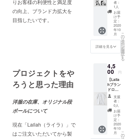
ラース
いただ
りお客様の利便性と満足度
者：
テッ
きま
1人
の向上、ブランド力拡大を
カー】
す。
お届
Lailah
け予
目指したいです。
Catがプ
定：
リント
2020
年10
された
こ
月
オリジ
の
リ
ナルミ
タ
ー
ラース
ン
詳細を見る
を
テッ
選
択
カーで
す
る
す。 こ
4,5
ちら画
像の背
00
プロジェクトをや
円
景のグ
【Laila
レー部
ろうと思った理由
hブラン
分はミ
ドロゴT
ラー素
シャ
材と
支援
ツ】
なって
洋服の在庫、オリジナル段
者：
Lailah
おりま
0人
のブラ
す。 ※
ボールについて
お届
ンドロ
画像は
け予
ゴが
イメー
定：
現在「Lailah（ライラ）」で
入った
2020
ジで
年10
シンプ
す。 本
こ
月
はご注文いただいてから製
ルなデ
プロ
の
リ
ザイン