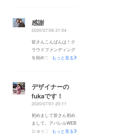
感謝
2020/07/06 21:04
皆さんこんばんは！ク
ラウドファンディング
を始めて１週間が経ち
もっと見る
ました。昨日、初めて
ご支援頂きdirector・
designer共にほんとに
デザイナーの
感激しております。ご
fukaです！
支援いただいた方には
2020/07/01 20:11
感謝の気持ちでいっぱ
いです。新しいリター
初めまして皆さん初め
ンももうすぐ公開にな
まして。アパレルWEB
りますので楽しみにお
ショップ「Lailah（ラ
もっと見る
待ちいただければと思
イラ）」のdesigner