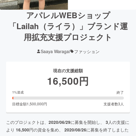
アパレルWEBショップ
「Lailah（ライラ）」ブランド運
用拡充支援プロジェクト
Saaya Waragai
ファッション
現在の支援総額
16,500
円
終了
1
%達成
目標金額
1,500,000
円
支援者数
3
人
このプロジェクトは、
2020/06/29
に募集を開始し、
3
人の支援に
より
16,500
円の資金を集め、
2020/08/26
に募集を終了しました