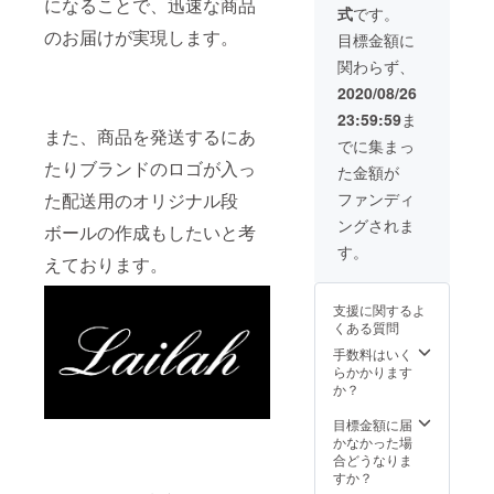
になることで、迅速な商品
式
です。
ちらは
バック
のお届けが実現します。
目標金額に
プリン
関わらず、
トで
す。 ※
2020/08/26
画像は
23:59:59
ま
イメー
また、商品を発送するにあ
ジで
でに集まっ
す。 本
たりブランドのロゴが入っ
た金額が
プロ
ジェク
ファンディ
た配送用のオリジナル段
ト終了
ングされま
後、順
ボールの作成もしたいと考
次発送
す。
えております。
させて
いただ
きま
支援に関するよ
す。
くある質問
手数料はいく
らかかります
か？
目標金額に届
かなかった場
合どうなりま
すか？