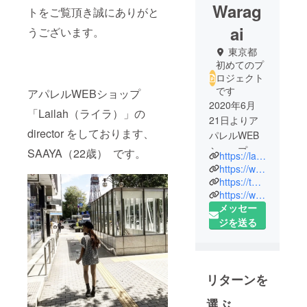
Warag
トをご覧頂き誠にありがと
ai
うございます。
東京都
初めてのプ
ロジェクト
です
アパレルWEBショップ
2020年6月
「Lailah（ライラ）」の
21日よりア
director をしております、
パレルWEB
ショップ
SAAYA（22歳） です。
https://lailah.paintory.com/
「Lailah」を
https://www.instagram.com/lailah__official
立ち上げま
https://twitter.com/Lailahofficial
https://www.instagram.com/saaya_1212
した✨
メッセー
ジを送る
1997年生ま
れ、1児の母
です☺️
リターンを
近所の野良
猫ちゃんを
選ぶ