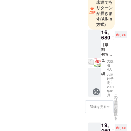
未達でも
業を展開し
リターン
てまいりま
が届きま
した。 「毎
す
(All-in
日をより快
方式)
適に過ごせ
16,
るアイテム
残り26
680
円
を提供し続
【早
ける」を
割
モットー
40%OF
F!】30
に、多くの
支援
名様限
者：
方にとって
定
4人
¥27,800
役立つもの
お届
➡︎¥16,6
け予
をお届けす
80(送料
定：
ること。ク
込み)
2021
年01
ラウドファ
こ
月
の
ンディング
リ
タ
ー
を通じて、
ン
詳細を見る
を
選
お客様に喜
択
す
びを感じて
る
19,
いただける
残り50
460
円