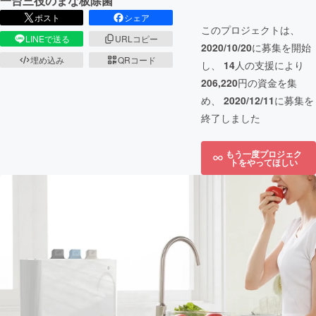
一台三役のまな板除菌
ポスト
シェア
このプロジェクトは、
LINEで送る
URLコピー
2020/10/20
に募集を開始
埋め込み
QRコード
し、
14
人の支援により
206,220
円の資金を集
め、
2020/12/11
に募集を
終了しました
もう一度プロジェク
トをやってほしい