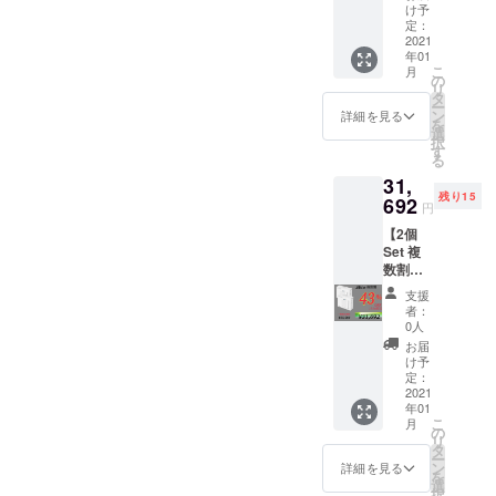
30
け予
定：
2021
年01
こ
月
の
リ
タ
ー
ン
詳細を見る
を
選
択
す
る
31,
残り15
692
円
【2個
Set 複
数割
43%OF
支援
F!】
者：
15Set限
0人
定
お届
¥55,600
け予
➡︎¥31,6
定：
92(送料
2021
年01
込み)
こ
月
の
リ
タ
ー
ン
詳細を見る
を
選
択