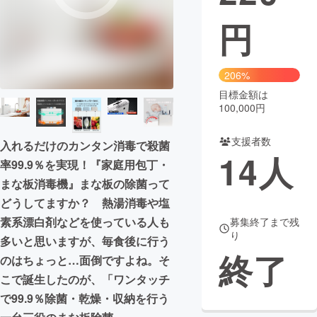
円
まちづくり・地域活性化
CAMPFIRE for Social Good
CAMPFIRE Creation
206%
CAMPFIREふるさと納税
machi-ya
コミュニティ
目標金額は
100,000円
支援者数
入れるだけのカンタン消毒で殺菌
14
人
率99.9％を実現！『家庭用包丁・
まな板消毒機』まな板の除菌って
どうしてますか？ 熱湯消毒や塩
素系漂白剤などを使っている人も
募集終了まで残
り
多いと思いますが、毎食後に行う
終了
のはちょっと…面倒ですよね。そ
こで誕生したのが、「ワンタッチ
で99.9％除菌・乾燥・収納を行う