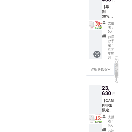
ような製品
を提供した
【早
割
いと思って
30%OF
おります。
F!】50
支援
名様限
者：
定
0人
¥27,800
お届
➡︎¥19,4
け予
60(送料
定：
込み)
2021
年01
こ
月
の
リ
タ
ー
ン
詳細を見る
を
選
択
す
る
23,
630
円
【CAM
PFIRE
限定
15%OF
支援
F!】
者：
¥27,800
0人
➡︎¥23,6
お届