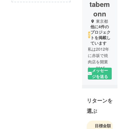
tabem
onn
東京都
他に4件の
プロジェク
トを掲載し
ています
私は2012年
に赤坂で焼
肉店を開業
し、2015年
メッセー
からは貿易
ジを送る
業をスター
ト。楽天に
も出店しま
リターンを
した。それ
以降は新製
選ぶ
品の開発・
製造と貿易
の二軸で事
目標金額