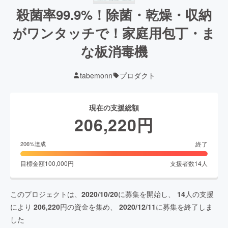
殺菌率99.9%！除菌・乾燥・収納
がワンタッチで！家庭用包丁・ま
な板消毒機
tabemonn
プロダクト
現在の支援総額
206,220
円
終了
206
%達成
目標金額
100,000
円
支援者数
14
人
このプロジェクトは、
2020/10/20
に募集を開始し、
14
人の支援
により
206,220
円の資金を集め、
2020/12/11
に募集を終了しま
した