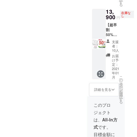
す
る
13,
在庫な
900
し
円
【超早
割
50%OF
F!】10
支援
名様限
者：
定
10人
¥27,800
お届
➡︎¥13,9
け予
00(送料
定：
込み)
2021
年01
こ
月
の
リ
タ
ー
ン
詳細を見る
を
選
択
す
る
このプロ
ジェクト
は、
All-In方
式
です。
目標金額に