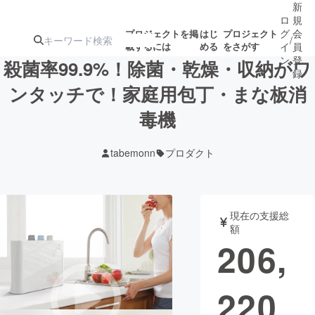
新
ロ
規
グ
会
プロジェクトを掲
はじ
プロジェクト
/
載するには
める
をさがす
イ
員
ン
登
殺菌率99.9%！除菌・乾燥・収納がワ
録
ンタッチで！家庭用包丁・まな板消
毒機
人気のプロ
注目のリ
注目の新着プロ
募集終了が近いプ
もうすぐ公開
ジェクト
ターン
ジェクト
ロジェクト
されます
tabemonn
プロダクト
アート・写真
音楽
現在の支援総
テクノロジー・ガジェット
ゲーム・サ
額
206,
映像・映画
書籍・雑誌
220
ビジネス・起業
チャレンジ