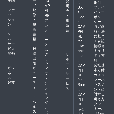
CA
説
細則
for
ツ
MP
明
プライ
Soci
ファ
映
FI
会
バシー
al
ッ
像
RE
・
ポリ
Goo
ショ
・
ア
相
シー
d
ン
映
カ
談
特定商
CAM
画
デ
会
取引法
PFI
ゲー
書
ミ
に基づ
RE
ム・
籍
ー
く表記
for
サー
・
と
情報セ
Ente
ビス
雑
は
キュリ
rtain
開発
誌
ク
サ
ティ方
men
出
ラ
ポ
針
t
版
ウ
ー
反社基
CAM
ビジ
ビ
ド
ト
本方針
PFI
ネ
ュ
フ
サ
カスタ
RE
ス・
ー
ァ
ー
マーハ
for
起業
テ
ン
ビ
ラスメ
Spor
ィ
デ
ス
ントに
ts
ー
ィ
対する
CAM
・
ン
考え方
PFI
ヘ
グ
クッ
RE
ル
と
キーポ
ふる
ス
は
リシー
さと