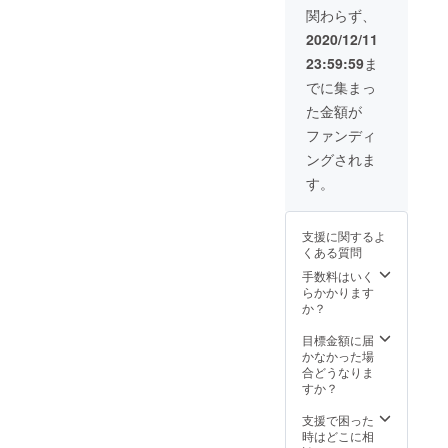
関わらず、
2020/12/11
23:59:59
ま
でに集まっ
た金額が
ファンディ
ングされま
す。
支援に関するよ
くある質問
手数料はいく
らかかります
か？
目標金額に届
かなかった場
合どうなりま
すか？
支援で困った
時はどこに相