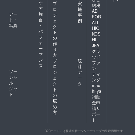
ケ
プ
実
納税
ア
ロ
施
AD
アー
舞
ジ
事
FOR
ト・
台
ェ
例
ALL
写真
・
ク
HIO
パ
ト
KOS
フ
の
HI
ォ
作
JFA
ー
り
クラ
マ
方
ウド
ン
プ
統
ファ
ス
ロ
計
ン
ソー
ジ
デ
ディ
シャ
ェ
ー
ング
ル
ク
タ
mac
グッ
ト
hi-ya
ド
の
補助
広
金申
め
請サ
方
ポー
ト
「QRコード」は株式会社デンソーウェーブの登録商標です。