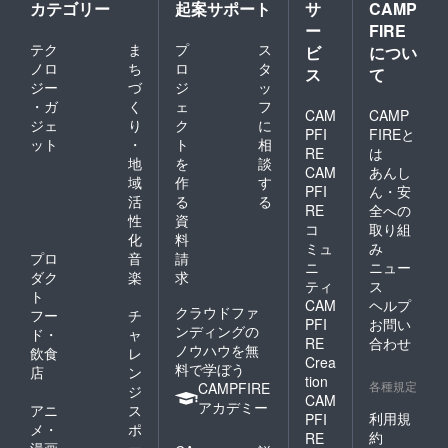
カテゴリー
起案サポート
サ
CAMP
ー
FIRE
テク
ま
プ
ス
ビ
につい
ノロ
ち
ロ
タ
ス
て
ジー
づ
ジ
ッ
・ガ
く
ェ
フ
CAM
CAMP
ジェ
り
ク
に
PFI
FIREと
ット
・
ト
相
RE
は
地
を
談
CAM
あんし
域
作
す
PFI
ん・安
活
る
る
RE
全への
性
資
コ
取り組
化
料
ミュ
み
プロ
音
請
ニ
ニュー
ダク
楽
求
ティ
ス
ト
CAM
ヘルプ
クラウドファ
フー
チ
PFI
お問い
ンディングの
ド・
ャ
RE
合わせ
ノウハウを無
飲食
レ
Crea
料で学ぼう
店
ン
tion
各種規定
CAMPFIRE
ジ
CAM
アカデミー
アニ
ス
利用規
PFI
メ・
ポ
約
RE
漫画
ー