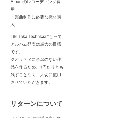
Album(
Albumのレコーディング費
をお送
を封入
ポート
時とな
タイト
りいた
しま
の一部
用
りま
ル未定)
しま
す。 同
は
す。 状
は2021
・楽曲制作に必要な機材購
す。) T
サイズ
YouTub
況によ
年夏頃
シャツ
在庫が
e等に投
り延期
発売予
入
の他に
欠品の
稿させ
となる
定で
は... ・
場合、1
ていた
場合が
す。 ク
サコッ
サイズ
だく場
ござい
レジッ
Tiki-Taka Technicsにとって
シュ ・
上のも
合があ
ます。
トのリ
ニット
のをお
りま
その際
ターン
アルバム発表は最大の目標
キャッ
送りい
す。) ギ
は別途
はアル
プ ・コ
たしま
ターの
ご案内
です。
バム発
イン
す。 カ
購入金
させて
売を
クオリティに余念のない作
ケース
ラー展
はプラ
いただ
もって
・ヨー
開され
ン支援
きま
実行さ
品を作るため、1円たりとも
ヨー ・
ている
額に含
す。 以
せてい
缶バッ
商品
まれて
上くれ
ただき
残すことなく、大切に使用
ジ ・ポ
は、い
おりま
ぐれも
ますの
スター
ずれか1
すの
ご注意
で、 リ
させていただきます。
上記か
色を封
で、同
くださ
ターン
らアイ
入させ
行の
い。
お届け
テム被
ていた
際、料
予定と
りなし
だきま
金のご
なって
で通常
す。 原
負担は
リターンについて
いる
価格
則、カ
ござい
2020年
10000
ラーの
ませ
9月では
円以上
ご指定
ん。 ※
なく、
相当を
は不可
購入の