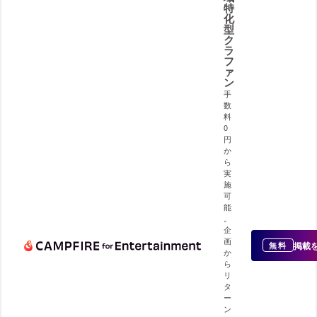
特
化
型
ク
ラ
フ
ァ
ン
手
数
料
0
円
か
ら
実
施
可
能
。
企
画
掲載
無料
か
ら
リ
タ
ー
ン