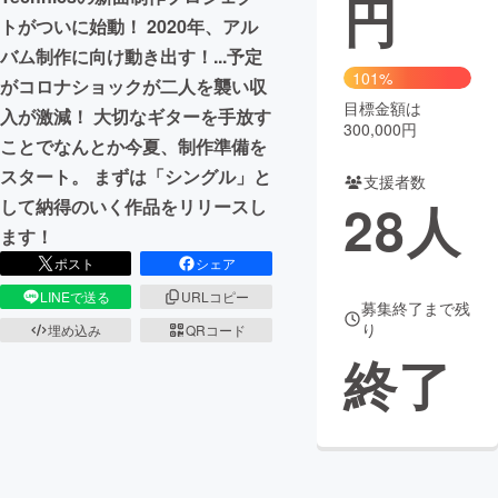
円
トがついに始動！ 2020年、アル
まちづくり・地域活性化
バム制作に向け動き出す！...予定
101%
がコロナショックが二人を襲い収
目標金額は
CAMPFIRE for Social Good
CAMPFIRE Creation
入が激減！ 大切なギターを手放す
300,000円
CAMPFIREふるさと納税
machi-ya
コミュニティ
ことでなんとか今夏、制作準備を
スタート。 まずは「シングル」と
支援者数
28
人
して納得のいく作品をリリースし
ます！
ポスト
シェア
LINEで送る
URLコピー
募集終了まで残
り
埋め込み
QRコード
終了