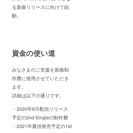
IREに登
DE
Jam''
舗へ同
ル未定)
録され
る新曲リリースに向けて始
POP''
Tee ・
行する
は2021
たニッ
Long
Authent
ことも
年夏頃
動。
クネー
Tee ] 上
ic Tee
可能で
発売予
ムを使
記いず
・''Tiki-
す。 ※
定で
用させ
れかの
Taka
注意事
す。 ク
ていた
うち、1
DE
項 支援
レジッ
だきま
点が封
POP''
者様と
トのリ
す。 ま
入され
Long
メン
ターン
た、特
ます。
Tee ・
バーで
はアル
定の人
資金の使い道
特典3の
サコッ
日程を
バム発
物を比
【クラ
シュ ・
調整さ
売を
喩する
ウド
ニット
せてい
もって
お名前
ファン
キャッ
ただき
実行さ
や公序
みなさまのご支援を新曲制
ディン
プ ・コ
ます。
せてい
良俗に
グ支援
イン
同行を
ただき
反する
作費に使用させていただき
者限定T
ケース
ご希望
ますの
お名前
シャ
・ヨー
でない
で、 リ
ます。
は掲載
ツ】と
ヨー ・
場合、
ターン
をお断
同じサ
缶バッ
購入レ
詳細は以下の通りです。
お届け
りする
イズを
ジ ・ポ
ポート
予定と
場合が
封入し
スター
動画を
なって
ござい
・2020年8月配信リリース
ます。
※注意事
お送り
いる
ます。
(同サイ
項 T
させて
2020年
Tiki-
予定の2nd Singleの制作費
ズがな
シャツ
いただ
9月では
Taka
い場
は特典3
きま
なく、
Technic
・2021年夏頃発売予定の1st
合、1サ
と同じ
す。 (購
アルバ
s 1st
イズ上
サイズ
入レ
ム発売