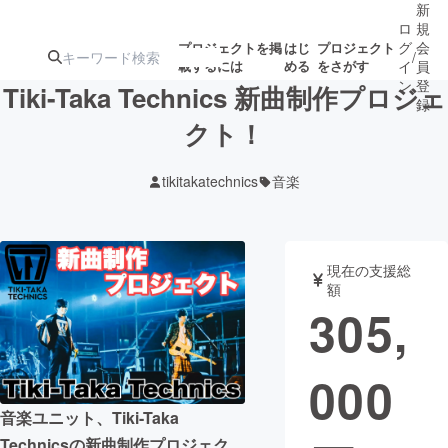
新
ロ
規
グ
会
プロジェクトを掲
はじ
プロジェクト
/
載するには
める
をさがす
イ
員
ン
登
Tiki-Taka Technics 新曲制作プロジェ
録
クト！
人気のプロ
注目のリ
注目の新着プロ
募集終了が近いプ
もうすぐ公開
tikitakatechnics
音楽
ジェクト
ターン
ジェクト
ロジェクト
されます
アート・写真
音楽
現在の支援総
額
305,
テクノロジー・ガジェット
ゲーム・サ
000
映像・映画
書籍・雑誌
音楽ユニット、Tiki-Taka
ビジネス・起業
チャレンジ
Technicsの新曲制作プロジェク