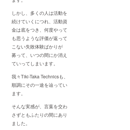
Taka
Technic
しかし、多くの人は活動を
s 1st
Album(
続けていくにつれ、活動資
タイト
ル未定)
金は底をつき、何度やって
は2021
年夏頃
も思うような評価が返って
発売予
こない失敗体験ばかりが
定で
す。
募って、いつの間にか消え
ていってしまいます。
我々Tiki-Taka Technicsも、
順調にその一途を辿ってい
ます。
そんな実感が、言葉を交わ
さずともふたりの間にあり
ました。