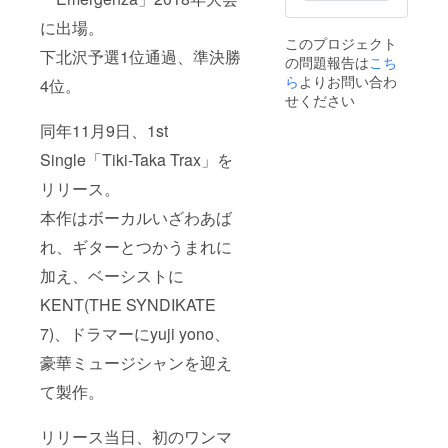
詞カー
もって
ム発売
さい！
してご
り購入
ウン
ドまで
実行さ
時とな
に出場。
動画は
提供い
したギ
ロード
全てあ
せてい
りま
このプロジェクト
10分程
たしま
ターで
コー
なたの
ただき
下北沢予選1位通過、準決勝
す。 状
の問題報告は
こち
度、支
す！ ※
アルバ
ド】 ☆
ために
ますの
況によ
援者様
注意事
ムレ
ら
よりお問い合わ
特典5
手書き
4位。
で、 リ
り延期
のため
項 支援
コー
【あな
でCD化
せください
ターン
となる
の撮り
者様と
ディン
たのお
しま
お届け
場合が
下ろし
メン
グをさ
同年11月9日、1st
名前を
す！
予定と
ござい
のもの
バーで
せてい
アルバ
※CD-R
なって
ます。
Single「Tiki-Taka Trax」を
を毎月1
開催日
ただき
ムにク
形式を
いる
その際
本お送
程を調
ます。
レジッ
予定し
2020年
は別途
リリース。
りいた
整させ
自分が
ト】 ※
ており
9月では
ご案内
しま
ていた
提供し
注意事
ます。
なく、
させて
本作はボーカルいざわあば
す。
だきま
たギ
項 支援
☆特典3
アルバ
いただ
レッス
す。 開
ターが
時に必
【クラ
れ、ギターとつかうまれに
ム発売
きま
ン報告
催は1
アルバ
ず備考
ウド
時とな
す。 以
動画は
日、東
ムの音
欄にご
加え、ベーシストに
ファン
りま
上くれ
リター
京都内
を作
希望の
ディン
す。 状
ぐれも
KENT(THE SYNDIKATE
ンお届
を予定
る！っ
お名前
グ支援
況によ
ご注意
け月か
してお
て
をご記
者限定T
り延期
くださ
7)、ドラマーにyuji yono、
らお送
りま
ちょっ
入くだ
シャ
となる
い。
りし、
す。オ
と魅力
さい。
ツ】 ☆
場合が
豪華ミュージシャンを迎え
3ヶ月間
ンライ
的で
ご記入
特典4
ござい
毎月お
ンでの
しょ！
のない
【感謝
ます。
て製作。
届けし
開催も
☆特典1
場合、
のメッ
その際
ます。
可能で
【とつ
CAMPF
セージ
は別途
☆特典2
す。 デ
かうま
IREに登
リリース当日、初のワンマ
動画】
ご案内
【Tiki-
モ制作
れにギ
録され