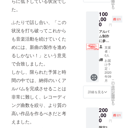
らに低下している状況でし
選
Tee /
いただ
Technic
択
あば
お届け
す
Authent
くこ
s 1st
る
た。
れ。 有
日から1
ic Tee /
と、ご
Album(
100
名アー
年間、
''Tiki-
理解、
タイト
ティス
,00
ライブ
Taka
ご了承
残り1
ル未定)
ふたりで話し合い、「この
トも多
に無料
0
DE
お願い
に、支
円
数手掛
ご招待
POP''
いたし
援者と
状況を打ち破ってこれから
けるボ
アルバ
いたし
Long
ます。
してお
イスト
ム制作
ます。
Tee ] 上
☆特典2
も音楽活動を続けていくた
名前を
レー
に参
ライブ
記のう
【感謝
クレ
ナーの
加！一
参加希
めには、新曲の製作を進め
ち、1点
のメッ
ジット
支援
下で、
緒に新
望の際
が封入
セージ
者：
させて
密かに
曲制作
るしかない！」という意見
に予め
されま
0人
動画】
いただ
練習に
プラ
予約
す。
☆特典3
お届
きま
で合致しました。
励んで
ン！
メール
【クラ
け予
【完成
す。 ※
いま
Tiki-
をいた
定：
ウド
音源ダ
注意事
しかし、限られた予算と時
す。 そ
Taka
2020
だいた
ファン
ウン
項 支援
年09
んない
Technic
場合、
ディン
ロード
間の中では、納得のいくア
時に必
こ
月
ざわの
sの新曲
ゲスト
の
グ支援
コー
ず備考
リ
アルバ
制作に
として
タ
者限定T
ルバムを完成させることは
ド】 ☆
欄にご
ー
ム制作
参加で
招待さ
ン
シャ
詳細を見る
特典4
希望の
を
期間中
きま
非常に難しく、レコーディ
せてい
選
ツ】と
【あな
お名前
択
の成長
す！ 歌
ただき
す
同サイ
たのお
をご記
る
ング曲数を絞り、より質の
を見届
詞や作
ます。
ズをお
名前を
入くだ
200
けられ
曲アイ
※注意事
送りし
アルバ
さい。
高い作品を作るべきだと考
るプラ
デアを
,00
項 フ
ます。
ムにク
残り1
ご記入
ンで
一緒に
リーパ
0
(同サイ
レジッ
のない
えました。
円
す。
出した
スは支
ズ欠品
ト】 ※
場合、
Tiki-
り、レ
限定1
援者様