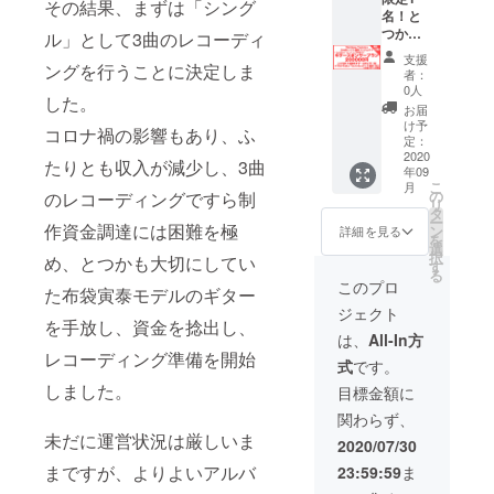
の場
その結果、まずは「シング
注意事
CAMPF
Taka
コー
名！と
のお名
合、1サ
項 支援
IREに登
Technic
ディン
つかう
前入り
ル」として3曲のレコーディ
イズ上
時に必
録され
sのボー
グにご
まれの
の画像
となり
ず備考
たニッ
支援
ングを行うことに決定しま
カル
参加い
メイン
データ
ます。)
欄にご
者：
クネー
は、い
ただけ
ギター
でお送
Tシャツ
0人
希望の
ムを使
した。
ざわあ
ます。
スポン
りしま
の他に
お名前
お届
用させ
ばれ
作曲や
サープ
す。 画
は... ・
け予
をご記
ていた
コロナ禍の影響もあり、ふ
だ！ ☆
ギター
ラン！
像を保
定：
サコッ
入くだ
だきま
特典1
の指導
当プラ
2020
存いた
シュ ・
さい。
たりとも収入が減少し、3曲
す。 ま
年09
【いざ
も可能
ン支援
だき、
ニット
ご記入
た、特
こ
月
わのボ
です！
でプロ
入場の
の
のレコーディングですら制
キャッ
のない
定の人
リ
イスト
☆特典1
ジェク
際ス
タ
プ ・コ
場合、
物を比
ー
レーニ
【Tiki-
ト達成
作資金調達には困難を極
タッフ
ン
イン
詳細を見る
CAMPF
喩する
を
ングを
Taka
がほぼ
にご提
選
ケース
IREに登
お名前
択
め、とつかも大切にしてい
見守る
Technic
確定！
示くだ
す
・ヨー
録され
や公序
る
権】 い
sと一緒
な高額
さい。
ヨー ・
このプロ
たニッ
良俗に
た布袋寅泰モデルのギター
ざわの
に楽曲
支援プ
フリー
缶バッ
クネー
反する
ジェクト
ボイス
制作】
ランで
パスの
ジ ・ポ
ムを使
を手放し、資金を捻出し、
お名前
トレー
アルバ
す。 今
ご使用
スター
は、
All-In方
用させ
は掲載
ニング
ム制作
回の制
は支援
上記か
レコーディング準備を開始
ていた
をお断
式
です。
に密着
に向け
作資金
者様ご
ら被り
だきま
りする
したド
た新曲
捻出の
しました。
本人の
なしで
目標金額に
す。 ま
場合が
キュメ
制作に
ため、
みに限
通常価
た、特
ござい
関わらず、
ンタ
ご参加
大切な
らさせ
格5000
定の人
ます。
未だに運営状況は厳しいま
リー風
いただ
ギター
ていた
円以上
2020/07/30
物を比
Tiki-
動画を
けま
を手放
だきま
相当を
喩する
Taka
まですが、よりよいアルバ
23:59:59
ま
お送り
す！ 作
したと
す。 ラ
封入い
お名前
Technic
しま
詞作曲
つかに
イブ会