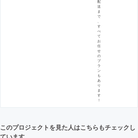
配
送
ま
で
、
す
べ
て
お
任
せ
の
プ
ラ
ン
も
あ
り
ま
す
！
このプロジェクトを見た人はこちらもチェックし
ています