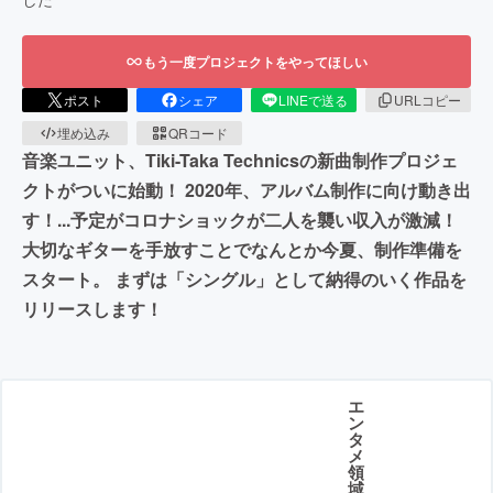
もう一度プロジェクトをやってほしい
ポスト
シェア
LINEで送る
URLコピー
埋め込み
QRコード
音楽ユニット、Tiki-Taka Technicsの新曲制作プロジェ
クトがついに始動！ 2020年、アルバム制作に向け動き出
す！...予定がコロナショックが二人を襲い収入が激減！
大切なギターを手放すことでなんとか今夏、制作準備を
スタート。 まずは「シングル」として納得のいく作品を
リリースします！
エ
ン
タ
メ
領
域