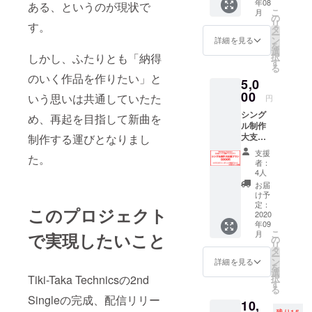
年08
支援金
ある、というのが現状で
こ
月
は今夏
の
リ
す。
リリー
タ
ー
ス予定
ン
詳細を見る
を
の2ndシ
選
しかし、ふたりとも「納得
択
ングル
す
る
の制作
のいく作品を作りたい」と
5,0
資金に
させて
00
いう思いは共通していたた
円
いただ
シング
きま
め、再起を目指して新曲を
ル制作
す。 ☆
大支援
制作する運びとなりまし
特典1
プラ
【感謝
支援
た。
ン！(限
のメッ
者：
定Tシャ
セージ
4人
ツ付)
動画】
お届
Tiki-
Tiki-
け予
Taka
Taka
定：
このプロジェクト
Technic
2020
Technic
年09
sの熱い
sから感
こ
月
で実現したいこと
サポー
謝の気
の
リ
ターと
持ちを
タ
ー
して、
込めた
ン
詳細を見る
を
2ndシン
動画を
選
Tiki-Taka Technicsの2nd
択
グル制
お送り
す
る
作を支
しま
Singleの完成、配信リリー
10,
援しま
す。 収
残り15