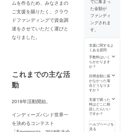
たしま
でに集まっ
や公序
s 1st
ムを作るため、みなさまの
す。
などの
新しい
場に
す。 普
良俗に
Album(
た金額が
3ヶ月
デモ制
ギター
よっ
段使い
ご支援を賜りたく、クラウ
反する
タイト
間、ボ
作、ま
を！ 希
て、別
にもガ
ファンディ
お名前
ル未定)
イトレ
たはレ
望して
途ドリ
ドファンディングで資金調
ンガン
は掲載
は2021
ングされま
終了後
コー
いるギ
ンク代
使って
をお断
年夏頃
達をさせていただく運びと
にいざ
ディン
ターは
が必要
くださ
す。
りする
発売予
わから
グのい
「Gibso
になる
い！ ☆
場合が
定で
なりました。
レッス
ずれか1
n SG
場合が
特典2
ござい
す。 ク
ン報告
日にご
HP
ござい
【完全
ます。
レジッ
支援に関するよ
動画が
参加い
2018
ます。
手書き
Tiki-
トのリ
くある質問
届きま
ただけ
Cobalt
☆特
ジャ
Taka
ターン
す。
ます。
Fade」
典2
手数料はいく
ケット
Technic
はアル
レッス
制作に
です。
【クラ
らかかります
盤2ndシ
s 1st
バム発
ン報告
関与し
支援金
ウド
か？
ング
Album(
売を
では支
たパー
200000
ファン
ル】 今
これまでの主な活
タイト
もって
援者様
トはク
円では
ディン
目標金額に届
作はCD
ル未定)
実行さ
のリク
レジッ
少し届
グ支援
かなかった場
盤のリ
は2021
せてい
動
エスト
ト記載
きませ
者限定T
合どうなりま
リース
年夏頃
ただき
した曲
させて
んが、
シャ
すか？
予定は
発売予
ますの
を毎回
いただ
不足額
ツ】 ☆
ござい
定で
で、 リ
歌唱し
きま
はとつ
特典3
支援で困った
ませ
す。 ク
2018年活動開始。
ターン
ます。
す。 一
かの貯
【感謝
時はどこに相
ん。 し
レジッ
お届け
いざわ
緒に制
金箱か
のメッ
談したらいい
かし！
トのリ
予定の
のめざ
作した
ら捻出
セージ
ですか？
インディーズバンド世界一
ジャ
ターン
2020年
ましい
デモ音
しま
動画】
ケッ
はアル
8月では
成長を
源は音
す。 プ
を決めるコンテスト
☆特典4
ト、盤
バム発
ヘルプページを
なく、
見守っ
声ファ
ラン支
【完成
面、歌
売を
見る
アルバ
「Emergenza」2018年大会
てくだ
イルと
援によ
音源ダ