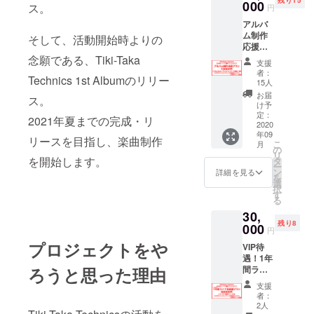
す。 ク
000
録時間
ス。
円
ラウド
は10分
アルバ
ファン
程度を
ム制作
ディン
そして、活動開始時よりの
想定し
応援プ
グ支援
ていま
ラン！
念願である、Tiki-Taka
者限定
す。 レ
支援
シング
のTシャ
コー
者：
Technics 1st Albumのリリー
ル制作
ツがサ
ディン
15人
後に始
ポー
グの感
お届
ス。
動する
ターの
想や作
け予
アルバ
証で
定：
品の意
2021年夏までの完成・リ
ム制作
2020
す！ ☆
気込み
年09
を中心
特典1
なども
リースを目指し、楽曲制作
こ
月
にご支
【クラ
の
含め、
リ
援いた
を開始します。
ウド
タ
楽しく
ー
だける
ファン
ン
喋る予
詳細を見る
を
プラン
ディン
選
定で
択
です。
グ支援
す
す。 ☆
る
我々に
者限定T
特典2
30,
あなた
シャ
【完成
残り8
の心意
000
ツ】 ク
音源ダ
円
気が
ラウド
ウン
プロジェクトをや
VIP待
ガッツ
ファン
ロード
遇！1年
リ伝わ
ディン
コー
ろうと思った理由
間ライ
りま
グ支援
ド】
ブ見放
す。 あ
者限定T
2ndシン
支援
題プラ
なたの
シャツ
グルに
者：
ン！ 1
熱いご
を制作
2人
収録さ
年間、