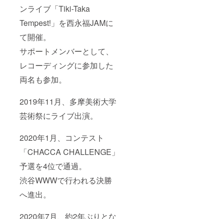
☆特典5
させて
Taka
時通り
ターを
ンライブ「Tiki-Taka
たニッ
【完成
いただ
Technic
の楽曲
買って
クネー
音源ダ
きま
Tempest!」を西永福JAMに
sグッズ
完成を
あげる
ムを使
ウン
す。 以
福袋・
保証す
権利】
用させ
ロード
上くれ
て開催。
竹】 オ
るもの
当プラ
ていた
コー
ぐれも
ンライ
ではあ
ンご支
だきま
ド】 ☆
ご注意
サポートメンバーとして、
ンスト
りませ
援金か
す。 ま
特典6
くださ
ア上で
ん。 ☆
らとつ
た、特
【あな
レコーディングに参加した
い。
販売中
特典2
かが新
定の人
たのお
のTiki-
【Tiki-
ギター
両名も参加。
物を比
名前を
Taka
Taka
を購入
喩する
アルバ
Technic
Technic
いたし
お名前
ムにク
2019年11月、多摩美術大学
sの詰め
sグッズ
ます。
や公序
レジッ
合わせ
福袋・
購入さ
良俗に
ト】 ※
芸術祭にライブ出演。
です。
松】
せてい
反する
注意事
Tシャツ
Tiki-
ただい
お名前
項 必ず
が必ず1
Taka
たギ
は掲載
備考欄
2020年1月、コンテスト
点入っ
Technic
ターで
をお断
にご希
てま
sの販売
アルバ
りする
望のお
「CHACCA CHALLENGE」
す。 [
中グッ
ムのレ
場合が
名前を
''Summ
ズをす
コー
ござい
予選を4位で通過。
ご記入
er
べてお
ディン
ます。
くださ
渋谷WWWで行われる決勝
Jam''
届けし
グをさ
Tiki-
い。 ご
Tee /
ます！
せてい
Taka
記入の
へ進出。
Authent
商品内
ただき
Technic
ない場
ic Tee /
訳
ます。
s 1st
合、
''Tiki-
・''Sum
購入の
Album(
CAMPF
2020年7月、約2年ぶりとな
Taka
mer
際、店
タイト