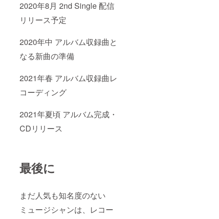
2020年8月 2nd Single 配信
ロード
名前を
のメッ
コー
アルバ
セージ
リリース予定
ド】 ☆
ムにク
動画】
特典6
レジッ
☆特典5
【あな
ト】 ※
【完成
2020年中 アルバム収録曲と
たのお
注意事
音源ダ
名前の
項 支援
ウン
なる新曲の準備
アルバ
時に必
ロード
ムにク
ず備考
URL】
2021年春 アルバム収録曲レ
レジッ
欄にご
☆特典6
ト】
希望の
【あな
コーディング
お名前
たのお
をご記
名前を
入くだ
アルバ
2021年夏頃 アルバム完成・
さい。
ムにク
ご記入
レジッ
CDリリース
のない
ト】 ※
場合、
注意事
CAMPF
項 支援
IREに登
時に必
録され
ず備考
最後に
たニッ
欄にご
クネー
希望の
ムを使
お名前
まだ人気も知名度のない
用させ
をご記
ていた
入くだ
ミュージシャンは、レコー
だきま
さい。
す。 ま
ご記入