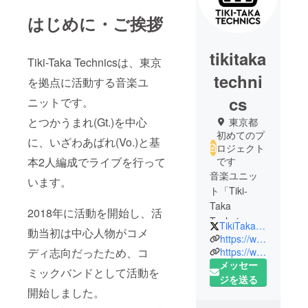
はじめに・ご挨拶
tikitaka
Tiki-Taka Technicsは、東京
techni
を拠点に活動する音楽ユ
cs
ニットです。
とつかうまれ(Gt.)を中心
東京都
初めてのプ
に、いざわあばれ(Vo.)と基
ロジェクト
本2人編成でライブを行って
です
音楽ユニッ
います。
ト「Tiki-
Taka
2018年に活動を開始し、活
Technics」
TikiTakaTe9ni9s
動当初は中心人物がコメ
です。
https://www.youtube.com/channel/UC1G40YjdPjb3vFTG95TbgJQ
ディ志向だったため、コ
https://www.facebook.com/tikitakatechnics2017/
メッセー
ミックバンドとして活動を
ジを送る
開始しました。