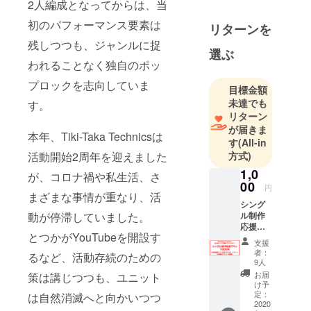
2人編成となってからは、当
初のパフォーマンス要素は
リターンを
残しつつも、ジャンルに捉
選ぶ
われることなく独自のポッ
プロックを志向していま
目標金額
未達でも
す。
リターン
が届きま
本年、Tiki-Taka Technicsは
す
(All-in
活動開始2周年を迎えました
方式)
1,0
が、コロナ禍や私生活、さ
00
円
まざまな事情が重なり、活
シング
動が停滞していました。
ル制作
応援プ
とつかがYouTubeを開設す
ラン！
支援
シング
者：
るなど、活動存続のための
ル制作
9人
を応援
お届
策は講じつつも、ユニット
するプ
け予
ランで
定：
は自然消滅へと向かいつつ
す。 ご
2020