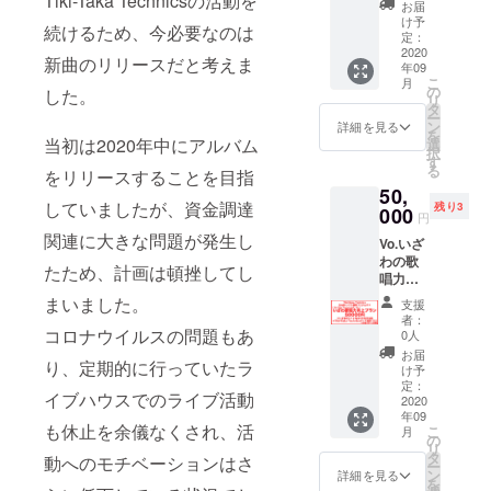
Tiki-Taka Technicsの活動を
支援、
しま
れる楽
お届
開催さ
生涯忘
す！ デ
け予
曲を
続けるため、今必要なのは
れる全
れるこ
定：
ザイン
ファイ
てのラ
2020
とはあ
は鋭意
ルでお
新曲のリリースだと考えま
年09
イブに
りませ
製作
送りし
こ
月
ご招待
ん。 ☆
の
中。完
した。
ます。
リ
いたし
特典1
タ
成次第
収録予
ー
ます。
【Tiki-
ン
告知い
詳細を見る
定は3
を
新曲発
当初は2020年中にアルバム
Taka
選
たしま
曲、す
択
表〜ア
Technic
す
す！ ※
べて
る
をリリースすることを目指
ルバム
sグッズ
注意事
2020年
50,
制作に
福袋・
項 デザ
6月現在
していましたが、資金調達
残り3
向けた
000
梅】
イン完
未発表
円
勝負の1
Tiki-
成はプ
の作品
関連に大きな問題が発生し
Vo.いざ
年をぜ
Taka
ロジェ
です。
わの歌
ひその
Technic
クト締
たため、計画は頓挫してし
☆特典3
唱力向
目で見
sグッズ
め切り
【あな
上プラ
届けて
の詰め
まいました。
までに
たのお
支援
ン！
くださ
合わせ
間に合
者：
名前を
Tiki-
コロナウイルスの問題もあ
い。 ☆
です。
0人
わない
アルバ
Taka
特典1
Tシャツ
恐れが
お届
ムにク
り、定期的に行っていたラ
Technic
【Tiki-
が必ず1
け予
ありま
レジッ
sのボー
Taka
定：
点入っ
す。 よ
ト】
イブハウスでのライブ活動
カルと
2020
Technic
ていま
りよい
2021年
年09
してフ
s GIG 1
す。 [
製品を
夏発売
も休止を余儀なくされ、活
こ
月
ロント
年間フ
の
''Summ
作るた
予定の
リ
マンを
リーパ
タ
er
動へのモチベーションはさ
め、お
Tiki-
ー
務める
ス】 リ
ン
Jam''
詳細を見る
時間を
Taka
を
いざわ
ターン