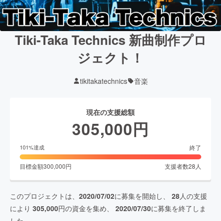
Tiki-Taka Technics 新曲制作プロ
ジェクト！
tikitakatechnics
音楽
現在の支援総額
305,000
円
終了
101
%達成
目標金額
300,000
円
支援者数
28
人
このプロジェクトは、
2020/07/02
に募集を開始し、
28
人の支援
により
305,000
円の資金を集め、
2020/07/30
に募集を終了しま
した