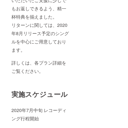
いただいたご支援に少しで
アルバ
封入い
とさせ
際、交
ム発売
もお返しできるよう、精一
たしま
ていた
通費、
時とな
す。 ラ
だきま
宿泊費
りま
杯特典を揃えました。
イブや
す。 ☆
が発生
す。 状
普段使
特典3
する場
況によ
リターンに関しては、2020
いにガ
【クラ
合、ご
り延期
ンガン
ウド
自身で
年8月リリース予定のシング
となる
使って
ファン
ご負担
場合が
くださ
ディン
くださ
ルを中心にご用意しており
ござい
い！ ☆
グ支援
い。 ☆
ます。
ます。
特典3
者限定T
特典2
その際
【クラ
シャ
【Tiki-
は別途
ウド
ツ】 ☆
Taka
ご案内
詳しくは、各プラン詳細を
ファン
特典4
Technic
させて
ディン
【感謝
sグッズ
いただ
ご覧ください。
グ支援
のメッ
福袋・
きま
者限定T
セージ
松】 ☆
す。 以
シャ
動画】
特典3
上くれ
ツ】 ☆
☆特典5
【クラ
ぐれも
特典4
【完成
ウド
実施スケジュール
ご注意
【感謝
音源ダ
ファン
くださ
のメッ
ウン
ディン
い。
セージ
ロード
グ支援
動画】
コー
者限定T
2020年7月中旬 レコーディ
☆特典5
ド】 ☆
シャ
ング行程開始
【完成
特典6
ツ】 ☆
音源ダ
【あな
特典4
ウン
たのお
【感謝