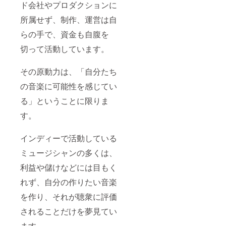
ド会社やプロダクションに
た、特
のない
定の人
場合、
所属せず、制作、運営は自
物を比
CAMPF
喩する
IREに登
らの手で、資金も自腹を
お名前
録され
切って活動しています。
や公序
たニッ
良俗に
クネー
反する
ムを使
その原動力は、「自分たち
お名前
用させ
は掲載
ていた
の音楽に可能性を感じてい
をお断
だきま
りする
す。 ま
る」ということに限りま
場合が
た、特
ござい
定の人
す。
ます。
物を比
Tiki-
喩する
Taka
お名前
インディーで活動している
Technic
や公序
ミュージシャンの多くは、
s 1st
良俗に
Album(
反する
利益や儲けなどには目もく
タイト
お名前
ル未定)
は掲載
れず、自分の作りたい音楽
は2021
をお断
年夏頃
りする
を作り、それが聴衆に評価
発売予
場合が
定で
ござい
されることだけを夢見てい
す。
ます。
ます。
Tiki-