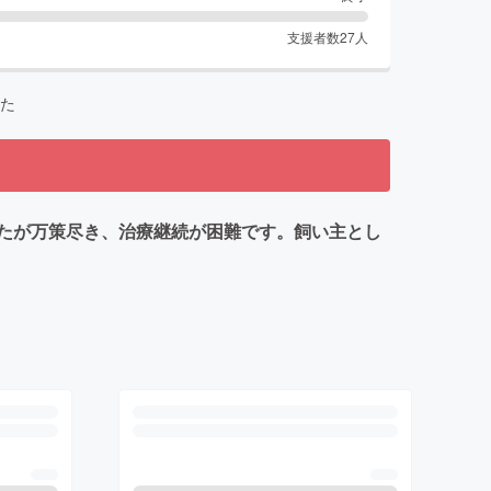
支援者数
27
人
た
たが万策尽き、治療継続が困難です。飼い主とし