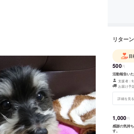
リターン
目
500
円
活動報告いた
支援者：9
お届け予定
詳細を見
1,000
円
感謝の気持ち
す。