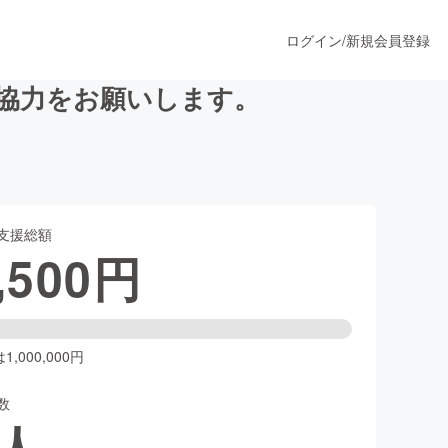
ログイン
/
新規会員登録
協力をお願いします。
うすぐ公開されます
支援総額
プロダクト
,500
円
ファッション
スポーツ
,000,000円
数
ア
ソーシャルグッド
人