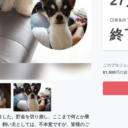
募集終
CAMPFIRE for Social Good
CAMPFIRE Creation
終
CAMPFIREふるさと納税
machi-ya
コミュニティ
このプロジェ
81,500
円の資
ました。貯金を切り崩し、ここまで何とか乗
。飼い主としては、不本意ですが、皆様のご