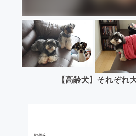
【高齢犬】それぞれ
8
%達成