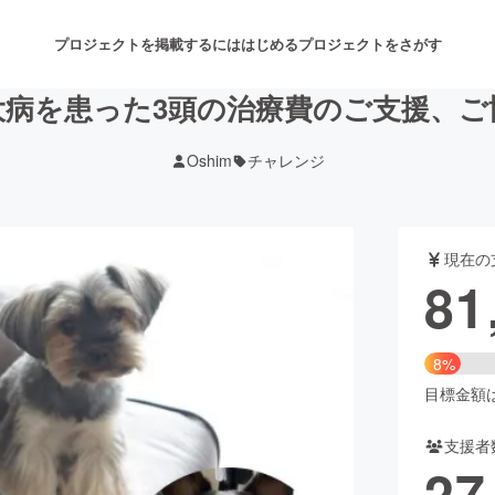
プロジェクトを掲載するには
はじめる
プロジェクトをさがす
大病を患った3頭の治療費のご支援、ご
Oshim
チャレンジ
注目のリターン
注目の新着プロジェクト
募集終了が近いプロジェクト
も
現在の
音楽
舞台・パフォーマンス
81
ゲーム・サービス開発
フード・飲食店
8%
書籍・雑誌出版
アニメ・漫画
目標金額は1
支援者
チャレンジ
ビューティー・ヘルスケ
27