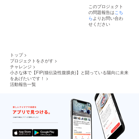
￥172,453です。貯金15万ほ
このプロジェクト
ど余りました!!(´;ω;｀)陽向は
の問題報告は
こち
ら
よりお問い合わ
保険に入っていたこともあ
せください
り2週間ごとの検査費はあり
がたいことに10万以下で済
みました…ฅ(◜ﻌ◝ฅ; )陽輝は
ずっと病院通いでペット保
トップ
>
プロジェクトをさがす
>
険に入れなかったのでこん
チャレンジ
>
なに助かるのかと、ペット
小さな体で【FIP(猫伝染性腹膜炎)】と闘っている陽向に未来
をあげたいです！
>
保険のありがたみをひしひ
活動報告一覧
しと感じます。投薬の失敗
は何回かありましたが陽向
自身が吐き戻すことは一度
もなかったので予備がどん
どん余りクラファンをやる
前に頭を捻って出した計算