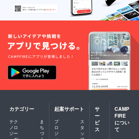
と同じくらいの金額になっ
てくれて本当にお利口で助
かりました…。戻ってきた
貯金はリターン品やその配
送料。今後の検査費やサプ
リメント代に一先ず回しま
す。滞納していた保険料な
ども払わないといけないの
でもう少し落ち着いてきた
ら私も支援のお手伝いを微
力ですがご協力していきま
す。今までの領収書は検査
を行った日の活動報告にそ
カテゴリー
起案サポート
サ
CAMP
の都度添付させて頂いてお
ー
FIRE
テク
ま
プ
ス
ビ
につい
ります。どうかご参照くだ
ノロ
ち
ロ
タ
ス
て
さい。次の活動報告は10月1
ジー
づ
ジ
ッ