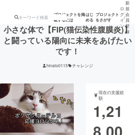
新
ロ
規
グ
会
プロジェクトを掲
はじ
プロジェクト
/
載するには
める
をさがす
イ
員
ン
登
小さな体で【FIP(猫伝染性腹膜炎)】
録
と闘っている陽向に未来をあげたい
です！
人気のプロ
注目のリ
注目の新着プロ
募集終了が近いプ
もうすぐ公開
ジェクト
ターン
ジェクト
ロジェクト
されます
hinato0115
チャレンジ
アート・写真
音楽
現在の支援総
テクノロジー・ガジェット
ゲーム・サ
額
1,21
映像・映画
書籍・雑誌
8,00
ビジネス・起業
チャレンジ