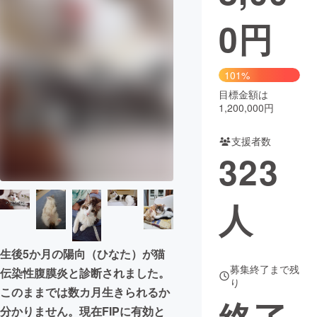
0
円
まちづくり・地域活性化
CAMPFIRE for Social Good
CAMPFIRE Creation
101%
CAMPFIREふるさと納税
machi-ya
コミュニティ
目標金額は
1,200,000円
支援者数
323
人
生後5か月の陽向（ひなた）が猫
募集終了まで残
伝染性腹膜炎と診断されました。
り
このままでは数カ月生きられるか
分かりません。現在FIPに有効と