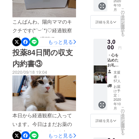
2020
送らせ
くことが出来ました
年10
するか、それとも完治する
ていた
こ
月
(*^^*)A/G比は0.82でした！
だきま
の
かは誰にも分かりません。
リ
す。
タ
ー
前回よりは下がりました
こんばんわ。陽向ママのキ
ン
詳細を見る
FIPは分からないことが多す
を
選
が、それでも基準値よりも
択
クチです(*´︶`*)♡経過観察
ぎるからです。半年後、1年
す
る
上なので問題ないそうで
に入って早2週間経っていま
後、2年後、その先、どのく
3,0
もっと見る
00
す！リンパ節が通常の子よ
すが陽向はすこぶる元気に
円
らい生きるかは分かりませ
投薬84日間の収支
りも大きいのはあまり気に
・心を
過ごしています！今日は経
ん。しかし、私はこの半年
込めた
内約書③
しなくていいとも言われま
過観察に入ってから第一回
お礼の
間を後悔することはありま
メール
2020/09/18 19:04
した。そこは様子見になり
支援
目の検診になります。投薬
・陽向
せん。どんな結果になった
者：
の写真3
ます。現状では元気もあ
57人
してから2ヶ月の間A/G比が
としても、陽向は頑張って
枚（画
お届
り、食欲も戻ってきている
像はラ
上がらずに苦悩していた時
け予
薬を飲んで、頑張って生き
ンダ
定：
ので杞憂で何よりです(ToT)
があったので検診が不安で
ム） を
2020
てくれています。それだけ
年10
送らせ
前回の検診では4,500gでし
仕方ありませんでした…。
こ
月
ていた
で立派に生きたね、と誇れ
の
リ
だきま
本日から経過観察に入って
タ
たが今回は4,750gと更に大
結果としては…とても《良
ー
る気がするから。今でもFIP
す。
ン
詳細を見る
を
います。今日はまだお薬の
きくなりました!!太りす
好》だそうです٩(*´꒳`*)۶°˖✧
選
と戦っている子達が沢山い
択
す
効果が残っているため大丈
る
ぎ…？汗そろそろ体重の増
すべての数値が基準値内で
もっと見る
ることに心が痛いです(´；