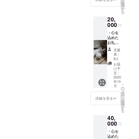
エコー）6/26 ￥30,470（エ
を
紙 ・陽
支内約書を最後にしばらく
選
亡くなった陽輝も、末の弟
択
向の
す
コー、鎮静剤、外注検査、
る
お休みします。経過観察中
トート
を見守ってくれているはず
20,
バッグ
細胞診検査）6/27
の陽向の様子に関しては
なので( ꈍᴗꈍ)陽向の今後も
を送ら
000
円
￥2,022（かかりつけ病院
せてい
TwitterやInstagramでお伝え
SNSに載せていきます。ど
・心を
ただき
で、点滴、a/d缶）7/10
込めた
ます。
したいと思います。また経
うかこれからも見守って頂
お礼の
￥3,712（血液検査、内服
過観察中の病院に関しては
メール
ければ幸いです。今日も生
支援
・陽向
薬、外用薬）7/23
者：
その日の内に報告させて頂
の画像3
きててくれてありがとう。
8人
枚（画
￥9,157（血液検査、エ
お届
くので宜しくお願いします
長い闘病生活お疲れ様でし
像はラ
け予
コー、外注検査、内服薬）
ンダ
定：
m(__)m昨日落ち込んでいた
た(*˘︶˘*).｡*♡陽向ママ キ
ム） ・
2020
8/6 ￥5,912（血液検査、外
年10
陽向の元気は今日になって
回復後
クチ
こ
月
の動画
の
注検査、内服薬）8/20
リ
再び元通りに元気に過ごし
・直筆
タ
ー
の手紙
￥6,242（血液検査、ウイル
ン
詳細を見る
ていました！それだけで安
を
・陽向
選
択
ス検査、内服薬）9/２
のマグ
す
心です(*´︶`*)♡明日からの
る
カップ
￥5,212（血液検査、外注検
40,
経過観察では些細なことで
を送ら
せてい
000
査）診療費合計
円
も不安になりますが84日の
ただき
・心を
ます。
￥74,927【今までの治療費
投薬を頑張った陽向なら
込めた