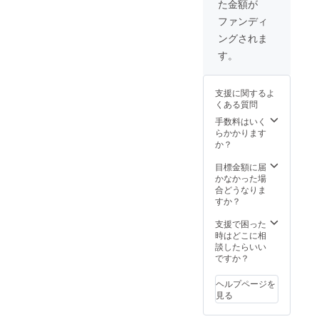
た金額が
ん…。お手数おかけします
ファンディ
(T_T)自分のスマホに何度も
ングされま
送ったりして見れるように
す。
設定したので、これから送
る方々はもう大丈夫かなと
支援に関するよ
思います(・・;)現在申請中
くある質問
手数料はいく
です。直接ご支援頂いた
らかかります
方々もおりました。s.k.様
か？
￥10,000s.t.様 ￥3,000k.m.
目標金額に届
かなかった場
様 ￥10,000お名前が分か
合どうなりま
すか？
らないのですが母の友達か
ら2,000円ほどご支援頂きま
支援で困った
時はどこに相
した。ご支援金合計 . . . . .
談したらいい
ですか？
￥1,015,234たくさんのご支
援ありがとうございます!!
ヘルプページを
見る
(ToT)実質負担額は