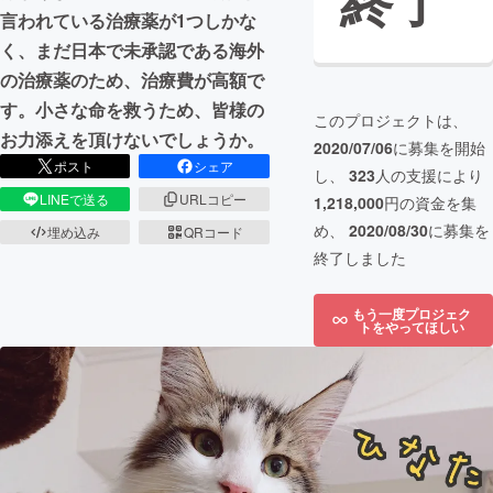
終了
言われている治療薬が1つしかな
く、まだ日本で未承認である海外
の治療薬のため、治療費が高額で
す。小さな命を救うため、皆様の
このプロジェクトは、
お力添えを頂けないでしょうか。
2020/07/06
に募集を開始
ポスト
シェア
し、
323
人の支援により
LINEで送る
URLコピー
1,218,000
円の資金を集
め、
2020/08/30
に募集を
埋め込み
QRコード
終了しました
もう一度プロジェク
トをやってほしい