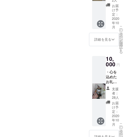
治療費を合計したいと思い
ンの支援金が振り込まれま
苦しくてもそれを伝えるこ
３枚
SNSを通して、様々な方に
お届
（画像
け予
ます。《FIP薬代》6/26
した!!!ご支援金は陽向のため
とが出来ないので私達がい
はラン
助けて頂き、支えられまし
定：
ダム）
2020
￥84,480（1週間分）7/2
に大切に使わせて頂きま
ち早く察してあげないと手
た。本当にありがとうござ
年10
・直筆
こ
月
￥105,600（1週間分）7/10
の手紙
す。ありがとうございまし
の
遅れになる時があります
います(´;︵;`)一人ではきっと
リ
・陽向
タ
￥161,040（2週間分）7/23
ー
た。リターン品に関しまし
(T_T)陽向の様子に気づけた
のミニ
ン
挫けていました。動物で
詳細を見る
を
タオル
選
￥192,720（2週間分）8/6
ては明日発送します。長ら
択
のは陽輝を亡くした後だっ
を送ら
も、私達にとっては大切な
す
る
せてい
￥203,280（2週間分）8/11
くお待たせして申し訳あり
たからだと思うんです。最
家族です。過ごした時間は1
10,
ただき
￥3,960（50mg×3）8/20
ます。
000
ません。次の陽向の検診は2
近はよく寝てるな…。その
円
年にも満たないけど、陽向
￥203,280（2週間分）9/２
・心を
週間後の10月14日を予定し
程度に思ってしまっていた
もうちに来たときから、か
込めた
￥158,400（10日分）FIP薬
ています。それまで何事も
に違いありません。FIPは1
お礼の
けがえのない家族です。心
メール
代合計 ￥1,112,760《診療
支援
起こりませんように!!!陽向マ
日でも進行が進み、数日後
臓病のリスクも抱えている
・陽向
者：
費》（再診料は含みませ
の写真
28人
マ キクチ
には亡くなってしまう子が
のでこれからもきっと困難
３枚
お届
ん、保険適用額で金額は出
（画像
います。あの日軽視しない
け予
は襲ってきます。それで
はラン
定：
しています）6/26
で病院に連れていって本当
ダム）
2020
も、後悔だけは残さないよ
年10
・回復
￥12,220（かかりつけ病院
に良かったです(ฅ’ㅅ’ฅ)長く
こ
月
うに、一日一日を大切に過
後の動
の
リ
で、皮下点滴、血液検査、
画 ・直
タ
続けた活動報告も明日の収
ごしていきます。若くして
ー
筆の手
ン
詳細を見る