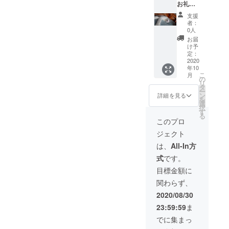
合計】￥1,187,687現在リ
お礼の
きっと大丈夫！みんな応援
メール
支援
ターンを少しずつ送ってお
・陽向
してくれているから経過観
者：
の画像3
0人
ります。高額支援の方々の
察中も元気でいてね
枚（画
お届
像はラ
仕分けも終わり、お一人お
け予
(&gt;_&lt;)夜分遅くのご報告
ンダ
定：
一人にお手紙を書いている
ム） ・
2020
になり申し訳ありません。
年10
回復後
最中です。お礼のメッセー
こ
月
の動画
これからも陽向の治療頑張
の
リ
・直筆
タ
ジなのですがパソコンの形
ー
ります!!陽向ママ キクチ
の手紙
ン
詳細を見る
を
・陽向
式では文章を見られない方
選
択
のマグ
す
る
がいると今更気づきまし
カップ
このプロ
+トート
た…。もしお礼のメッセー
ジェクト
バッグ
を送ら
は、
All-In方
ジを見られない方はお気軽
せてい
式
です。
ただき
に仰ってください!!
ます。
目標金額に
(&gt;_&lt;)キャンプファイ
関わらず、
ヤー上のメッセージで再度
2020/08/30
お礼を送らせて頂きます。
23:59:59
ま
機械に不慣れですみませ
でに集まっ