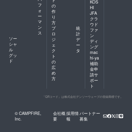
ト
KOS
フ
の
HI
ォ
作
JFA
ー
り
クラ
マ
方
ウド
ン
プ
統
ファ
ス
ロ
計
ン
ソー
ジ
デ
ディ
シャ
ェ
ー
ング
ル
ク
タ
mac
グッ
ト
hi-ya
ド
の
補助
広
金申
め
請サ
方
ポー
ト
「QRコード」は株式会社デンソーウェーブの登録商標です。
© CAMPFIRE,
会社概
採用情
パートナー
Inc.
要
報
募集