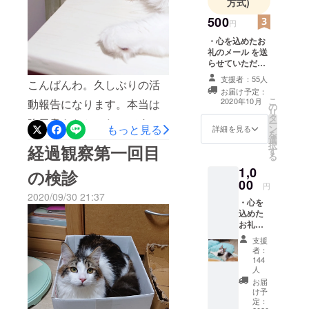
方式)
に尊敬します。私達は近く
500
円
にあって幸運でした(╥﹏╥)
・心を込めたお
協力病院は珍しく空いてい
礼のメール を送
らせていただき
て待合室独占でした！採血
ます。
支援者：55人
こんばんわ。久しぶりの活
疲れたね…笑体重が5,370グ
お届け予定：
こ
2020年10月
動報告になります。本当は
の
ラムになってました！先生
リ
タ
昨日書きたかったのですが
ー
もっと見る
も「また体重増えました
ン
詳細を見る
を
選
時間がなくて今日の報告と
択
経過観察第一回目
ね」と苦笑いw最近よく食べ
す
る
なり申し訳ありません!!
るのです(◍•ᴗ•◍)Ａ/Ｇ比は
1,0
の検診
◯10/14経過観察に入って二
00
0.85と問題なし！再発の兆
円
2020/09/30 21:37
回目の検診になります。食
・心を
候もなく、無事に寛解とな
込めた
欲不振になったり、微熱
お礼の
りました！！よく頑張った
メール
だったり、心配になる2週間
支援
ね…(｡•́︿•̀｡)思わず泣きそう
・陽向
者：
だったので今回の検診が心
の写真1
144
になってしまいました。長
枚（画
人
配でした…。結果としては
像はラ
お届
かったような短ったような
ンダ
け予
「良好」というお言葉を頂
ム） を
定：
道のりでした。今後、再発