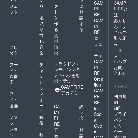
・ガ
く
ェ
フ
日。経過観察に入って初め
CAM
CAMP
ジェ
り
ク
に
PFI
FIREと
ての検診になります。数値
ット
・
ト
相
RE
は
地
を
談
が下がっている子もいるみ
CAM
あんし
域
作
す
PFI
ん・安
たい…。本当にドキドキで
活
る
る
RE
全への
性
資
心配性の私は今から不安で
コ
取り組
化
料
ミュ
み
仕方ありません。何事もあ
プロ
音
請
ニ
ニュー
ダク
楽
求
りませんように。毎日そう
ティ
ス
ト
CAM
ヘルプ
願わずにはいられません。
クラウドファ
フー
チ
PFI
お問い
ンディングの
ド・
ャ
長くなりましたが今までの
RE
合わせ
ノウハウを無
飲食
レ
Crea
収支報告になります。あり
料で学ぼう
店
ン
tion
各種規定
CAMPFIRE
ジ
がとうございました!!!陽向マ
CAM
アカデミー
アニ
ス
利用規
PFI
マ キクチ
メ・
ポ
約
RE
漫画
ー
CA
説
細則
for
ツ
MP
明
プライ
Soci
ファ
映
FI
会
バシー
al
ッ
像
RE
・
ポリ
Goo
ショ
・
ア
相
シー
d
ン
映
カ
談
特定商
CAM