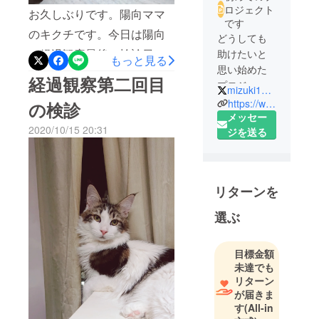
ロジェクト
お久しぶりです。陽向ママ
です
のキクチです。今日は陽向
どうしても
の経過観察最後の検診日で
助けたいと
もっと見る
思い始めた
した。昨日84日目を迎え、
経過観察第二回目
プロジェク
mizuki1996blue
今日を迎えました。私は朝
トです。大
https://www.instagram.com/mizukichi_913
の検診
からソワソワと落ち着か
切な家族の
メッセー
2020/10/15 20:31
ためのご支
ジを送る
ず、キャリーケースを2日前
援宜しくお
からスタンバイさせていま
願いしま
した笑キャリーケースに入
リターンを
れるのに苦労しましたが何
とか入ってもらい電車を乗
選ぶ
り継いで病院まで片道1時
間。5キロを背負っての道の
目標金額
未達でも
りは意外とキツイ(´-﹏-`；)
リターン
しかし高速使って片道7時間
が届きま
す
(All-in
とかの方もいるので、本当