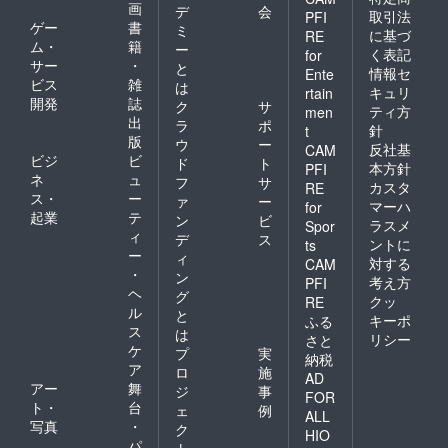
画
デ
会
取引法
PFI
ゲー
書
ミ
に基づ
RE
ム・
籍
ー
く表記
for
サー
・
と
情報セ
Ente
ビス
雑
は
キュリ
rtain
開発
誌
ク
サ
ティ方
men
出
ラ
ポ
針
t
版
ウ
ー
反社基
CAM
ビジ
ビ
ド
ト
本方針
PFI
ネ
ュ
フ
サ
カスタ
RE
ス・
ー
ァ
ー
マーハ
for
起業
テ
ン
ビ
ラスメ
Spor
ィ
デ
ス
ントに
ts
ー
ィ
対する
CAM
・
ン
考え方
PFI
ヘ
グ
クッ
RE
ル
と
キーポ
ふる
ス
は
リシー
さと
ケ
プ
実
納税
ア
ロ
施
AD
アー
舞
ジ
事
FOR
ト・
台
ェ
例
ALL
写真
・
ク
HIO
パ