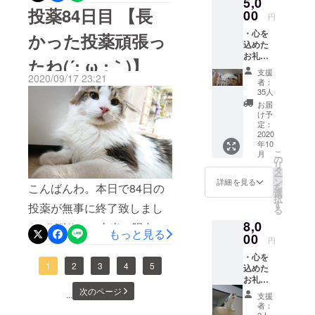
5,0
夫そうですが明日からが本
加が緩やかになっても良い
再発の兆候もなくA/G比が
投薬84日目 【長
ω；｀)全員が全員救われて
00
円
番ですね。再発の初期症状
年頃ですがまだまだ成長す
0.9になっていました!!今ま
欲しいと思うのですが中々
・心を
かった投薬頑張っ
は発熱からくることが多い
込めた
るみたいですね～笑10/15で
でで一番良い結果です!!まだ
そうもいかない現実にこの
お礼の
たね(´; ω ;｀)】
らしいので今日から熱を測
陽向は9ヶ月です٩(*´꒳
メール
経過観察に入って2週間なの
病気の難しさに打ちひしが
支援
2020/09/17 23:21
・陽向
者：
ることにしました。お熱は
`*)۶°˖✧おめでとう陽向!!よく
で油断は出来ません。1ヶ月
の写真
れます。発症当時の陽向で
35人
３枚と
38.0℃！平熱です！(*´︶
ぞ生きてくれた!!次の検診は
お届
以内が再発するリスクが高
す。辛そう(｡•́︿•̀｡)選択肢が
動画1本
け予
`*)♡後は免疫サポートのた
（画像
1ヶ月の予定です。どうか何
定：
いらしいです。寛解できる
貰えるだけ、良い時代に
はラン
2020
めにコルディGをあげ始めま
事もありませんように!!陽向
年10
ダム）
まで頑張ろう(ฅ’ㅅ’ฅ)領収書
なったと思います。２年前
こ
月
を送ら
の
した。ご飯に混ぜると気づ
ママ キクチ
リ
の値段にびっくり…という
せてい
だったら、どんな選択をし
タ
ー
ただき
いて食べない気がするので
ン
詳細を見る
か普通の値段なのですが
こんばんわ。本日で84日の
を
ても、待っているのは死の
ます。
選
択
少量の水でコネコネ丸めて
す
(^_^;)1万円を握り締めてい
投薬が無事に終了致しまし
みでした。看取るにして
る
口の中に入れています。意
8,0
たので拍子抜けしてしまい
た٩(*´꒳`*)۶°˖✧本当に陽向は
も、何も出来ずにどんどん
もっと見る
00
外と美味しいのか吐き出す
円
ました…。10万とか20万と
頑張りました!!明日からの経
衰弱する愛猫を見ているの
・心を
ことなくすんなり食べてく
か当たり前だったせいか金
過観察では陽向の様子を
1
2
3
4
5
込めた
は本当に辛いです。絶望す
お礼の
れます（笑）投薬が一先ず
銭感覚が完全に狂ってます
じっくり観察しなければい
るだけではないのは、唯一
メール
次のページ
...
支援
終了になったので今までの
・陽向
ね(ToT)そして本日クラファ
けません。動物は辛くても
者：
の救いだと思います。私は
の写真
2人