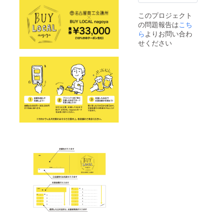
報とし
気をつ
て使用
けくだ
このプロジェクト
させて
さい。
の問題報告は
こち
頂きま
※「お届
す。
け先情
ら
よりお問い合わ
報」が
せください
必須に
なって
おりま
すが、
カード
の配送
はいた
しませ
ん。受
け渡し
時のご
本人確
認のた
めの情
報とし
て使用
させて
頂きま
す。