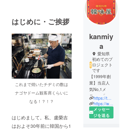
はじめに・ご挨拶
kanmiy
a
愛知県
初めてのプ
ロジェクト
です
【1999年創
業】当店人
これまで焼いたチヂミの数は
気No,1メ
ナゴヤドーム観客席くらいに
ニュー「韓
https://tabelog.com/aichi/A2301/A230106/23002240/
なる！？！？
味屋チヂ
https://www.youtube.com/channel/UCDbnzvXtELSVXvaa6TTfEzA
ミ」をはじ
メッセー
め、自家製
ジを送る
はじめまして。私、盧榮吉
キムチ、ス
はおよそ30年前に韓国から1
ンドゥブチ