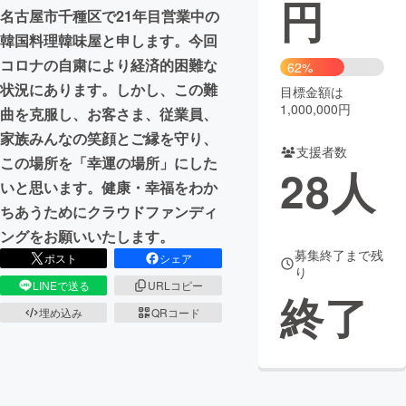
円
名古屋市千種区で21年目営業中の
まちづくり・地域活性化
韓国料理韓味屋と申します。今回
コロナの自粛により経済的困難な
62%
状況にあります。しかし、この難
CAMPFIRE for Social Good
CAMPFIRE Creation
目標金額は
1,000,000円
曲を克服し、お客さま、従業員、
CAMPFIREふるさと納税
machi-ya
コミュニティ
家族みんなの笑顔とご縁を守り、
支援者数
この場所を「幸運の場所」にした
28
人
いと思います。健康・幸福をわか
ちあうためにクラウドファンディ
ングをお願いいたします。
募集終了まで残
ポスト
シェア
り
LINEで送る
URLコピー
終了
埋め込み
QRコード