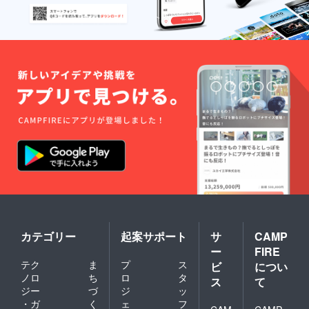
カテゴリー
起案サポート
サ
CAMP
ー
FIRE
テク
ま
プ
ス
ビ
につい
ノロ
ち
ロ
タ
ス
て
ジー
づ
ジ
ッ
・ガ
く
ェ
フ