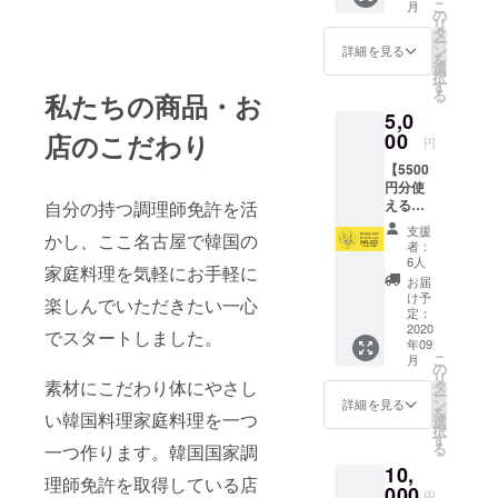
こ
月
分の食
の
リ
券カー
タ
ー
ドをお
ン
詳細を見る
を
渡しい
選
択
たしま
す
る
私たちの商品・お
す。 ・
5,0
カード
受け渡
00
店のこだわり
円
し時
【5500
に、店
円分使
舗ス
えるの
自分の持つ調理師免許を活
タッフ
BUY
より心
支援
かし、ここ名古屋で韓国の
LOCAL
からの
者：
nagoya
お礼の
6人
家庭料理を気軽にお手軽に
カー
メッ
お届
ド】 ・
セージ
け予
楽しんでいただきたい一心
店舗で
をお伝
定：
使える
2020
えしま
でスタートしました。
年09
5500円
す。 ※
こ
月
分の食
カード
の
リ
券カー
は2020
素材にこだわり体にやさし
タ
ー
ドをお
年9月1
ン
詳細を見る
を
い韓国料理家庭料理を一つ
渡しい
日以降
選
択
たしま
に支援
す
る
一つ作ります。韓国国家調
す。 ・
された
10,
カード
店舗に
理師免許を取得している店
受け渡
000
てお受
円