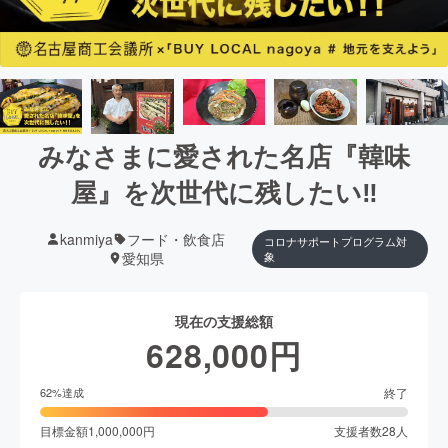
みなさまに愛された名店『韓味
屋』を次世代に残したい‼︎
kanmiya
フード・飲食店
コロナサポートプログラム対
愛知県
象
現在の支援総額
628,000
円
終了
62
%達成
目標金額
1,000,000
円
支援者数
28
人