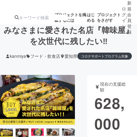
新
ロ
規
グ
会
プロジェクトを掲
はじ
プロジェクト
/
載するには
める
をさがす
イ
員
ン
登
みなさまに愛された名店『韓味屋』
録
を次世代に残したい‼︎
人気のプロ
注目のリ
注目の新着プロ
募集終了が近いプ
もうすぐ公開
kanmiya
フード・飲食店
愛知県
コロナサポートプログラム対象
ジェクト
ターン
ジェクト
ロジェクト
されます
アート・写真
音楽
現在の支援総
額
628,
テクノロジー・ガジェット
ゲーム・サ
映像・映画
書籍・雑誌
000
ビジネス・起業
チャレンジ