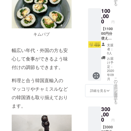
しいた
日以降
す
効とな
認のた
る
しま
に支援
ります
めの情
100
す。 ・
された
のでお
報とし
カード
,00
店舗に
気をつ
て使用
受け渡
てお受
0
けくだ
させて
円
し時
け取り
さい。
頂きま
に、店
【1100
くださ
※「お届
す。
舗ス
00円分
キムパプ
い。 ※
け先情
タッフ
使える
有効期
報」が
より心
のBUY
限は
必須に
支援
からの
LOCAL
2021年
なって
者：
幅広い年代・外国の方も安
お礼の
nagoya
2月末日
おりま
0人
メッ
カー
までと
心して食事ができるよう味
すが、
お届
セージ
ド】 ・
なりま
カード
け予
をお伝
店舗で
付けの調節もできます。
す。 ※
定：
の配送
えしま
使える
2020
有効期
はいた
年09
す。 ※
110000
限を過
しませ
こ
月
料理と合う韓国直輸入の
カード
円分の
ぎます
の
ん。受
リ
は2020
食券
と、残
タ
け渡し
マッコリやチャミスルなど
ー
年9月1
カード
高は無
ン
時のご
詳細を見る
を
日以降
をお渡
効とな
選
本人確
の韓国酒も取り揃えており
択
に支援
しいた
ります
す
認のた
る
された
しま
のでお
めの情
ます。
300
店舗に
す。 ・
気をつ
報とし
てお受
カード
,00
けくだ
て使用
け取り
受け渡
さい。
0
させて
円
くださ
し時
※「お届
頂きま
い。 ※
に、店
【3300
け先情
す。