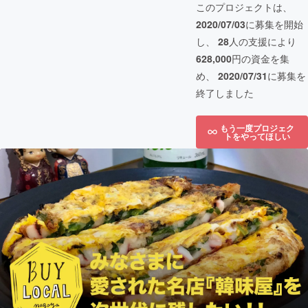
このプロジェクトは、
2020/07/03
に募集を開始
し、
28
人の支援により
628,000
円の資金を集
め、
2020/07/31
に募集を
終了しました
もう一度プロジェク
トをやってほしい