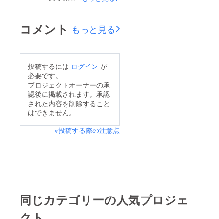
の方々から「ご支援、
ご声援、お力」を頂き
コメント
もっと見る
ました。心より感謝い
たします。ここからが
始まりです。精一杯努
投稿するには
ログイン
が
力します。감사합니
必要です。
다 韓国料理韓味屋
プロジェクトオーナーの承
認後に掲載されます。承認
盧榮吉
された内容を削除すること
はできません。
※投稿する際の注意点
同じカテゴリーの人気プロジェ
クト