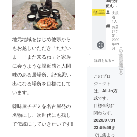
有効期
舗ス
00円分
報」が
限は
タッフ
使える
必須に
2021年
より心
のBUY
なって
支援
2月末日
からの
LOCAL
おりま
者：
までと
お礼の
nagoya
すが、
1人
なりま
メッ
カー
カード
お届
す。 ※
セージ
ド】 ・
の配送
け予
有効期
をお伝
店舗で
はいた
定：
地元地域をはじめ他県から
限を過
えしま
使える
2020
しませ
年09
ぎます
す。 ※
330000
ん。受
もお越しいただき「ただい
こ
月
と、残
カード
円分の
け渡し
の
リ
高は無
は2020
カー食
時のご
タ
ま」「また来るね」と家族
ー
効とな
年9月1
券ドを
本人確
ン
詳細を見る
を
ります
日以降
お渡し
認のた
に会うような親近感と人間
選
択
のでお
に支援
いたし
めの情
す
る
味のある居場所、記憶思い
気をつ
された
ます。
報とし
このプロ
けくだ
店舗に
・カー
て使用
出になる場所を目標にして
ジェクト
さい。
てお受
ド受け
させて
※「お届
け取り
渡し時
頂きま
は、
All-In方
います。
け先情
くださ
に、店
す。
式
です。
報」が
い。 ※
舗ス
必須に
有効期
タッフ
目標金額に
韓味屋チヂミを名古屋発の
なって
限は
より心
関わらず、
おりま
2021年
からの
名物にし、次世代にも残し
すが、
2月末日
お礼の
2020/07/31
カード
までと
メッ
て伝統にしていきたいです‼︎
23:59:59
ま
の配送
なりま
セージ
はいた
す。 ※
をお伝
でに集まっ