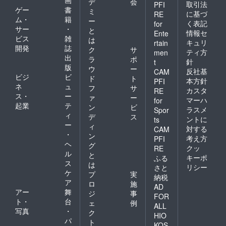
画
デ
会
取引法
PFI
ゲー
書
ミ
に基づ
RE
ム・
籍
ー
く表記
for
サー
・
と
情報セ
Ente
ビス
雑
は
キュリ
rtain
開発
誌
ク
サ
ティ方
men
出
ラ
ポ
針
t
版
ウ
ー
反社基
CAM
ビジ
ビ
ド
ト
本方針
PFI
ネ
ュ
フ
サ
カスタ
RE
ス・
ー
ァ
ー
マーハ
for
起業
テ
ン
ビ
ラスメ
Spor
ィ
デ
ス
ントに
ts
ー
ィ
対する
CAM
・
ン
考え方
PFI
ヘ
グ
クッ
RE
ル
と
キーポ
ふる
ス
は
リシー
さと
ケ
プ
実
納税
ア
ロ
施
AD
アー
舞
ジ
事
FOR
ト・
台
ェ
例
ALL
写真
・
ク
HIO
パ
ト
KOS