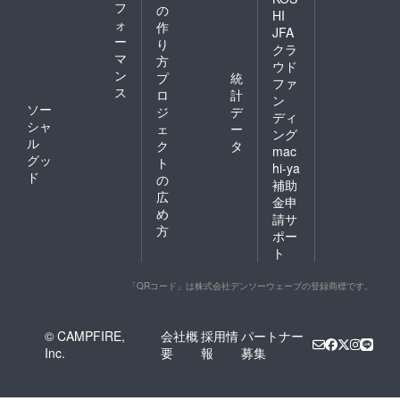
フ
の
HI
ォ
作
JFA
ー
り
クラ
マ
方
ウド
ン
プ
統
ファ
ス
ロ
計
ン
ソー
ジ
デ
ディ
シャ
ェ
ー
ング
ル
ク
タ
mac
グッ
ト
hi-ya
ド
の
補助
広
金申
め
請サ
方
ポー
ト
「QRコード」は株式会社デンソーウェーブの登録商標です。
© CAMPFIRE,
会社概
採用情
パートナー
Inc.
要
報
募集