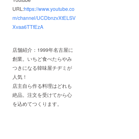
URL:
https://www.youtube.co
m/channel/UCDbnzvXtELSV
Xvaa6TTfEzA
店舗紹介：1999年名古屋に
創業。いちど食べたらやみ
つきになる韓味屋チヂミが
人気！
店主自ら作る料理はどれも
絶品。注文を受けてから心
を込めてつくります。