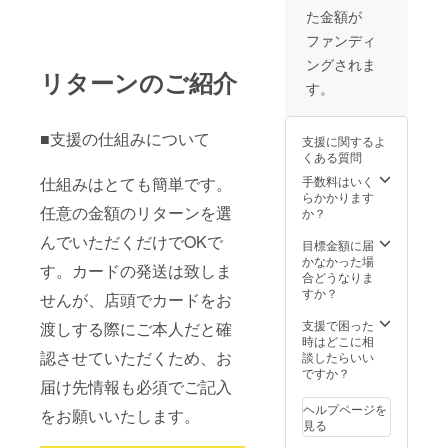
しませ
有効期
えしま
た金額が
ん。受
限を過
す。 ※
け渡し
ぎます
カード
ファンディ
時のご
と、残
は2020
ングされま
本人確
高は無
年9月1
リターンのご紹介
認のた
効とな
日以降
す。
めの情
ります
に支援
報とし
のでお
された
て使用
気をつ
店舗に
■支援の仕組みについて
支援に関するよ
させて
けくだ
てお受
くある質問
頂きま
さい。
け取り
す。
※「お届
くださ
手数料はいく
仕組みはとても簡単です。
け先情
い。 ※
らかかります
報」が
有効期
任意の金額のリターンを選
か？
必須に
限は
んでいただくだけでOKで
なって
2021年
目標金額に届
おりま
2月末日
かなかった場
す。カードの発送は致しま
すが、
までと
合どうなりま
カード
なりま
すか？
せんが、店頭でカードをお
の配送
す。 ※
はいた
有効期
支援で困った
渡しする際にご本人だと確
しませ
限を過
時はどこに相
ん。受
ぎます
認させていただくため、お
談したらいい
け渡し
と、残
ですか？
届け先情報も必須でご記入
時のご
高は無
本人確
効とな
ヘルプページを
をお願いいたします。
認のた
ります
見る
めの情
のでお