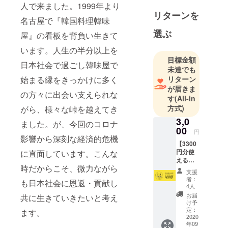
人で来ました。1999年より
ゲ、プルコ
リターンを
ギなど、素
名古屋で『韓国料理韓味
材にこだわ
選ぶ
屋』の看板を背負い生きて
り体にやさ
います。人生の半分以上を
しい韓国家
目標金額
庭料理をご
日本社会で過ごし韓味屋で
未達でも
提供。『韓
リターン
始まる縁をきっかけに多く
国国家調理
が届きま
の方々に出会い支えられな
士免許』を
す
(All-in
取得してい
方式)
がら、様々な峠を越えてき
る店主自ら
3,0
ました。が、今回のコロナ
が腕をふる
00
円
影響から深刻な経済的危機
う70種類以
【3300
上の料理は
円分使
に直面しています。こんな
えるの
どれも絶
時だからこそ、微力ながら
BUY
支援
品！！！注
LOCAL
者：
も日本社会に恩返・貢献し
nagoya
文を受けて
4人
カー
お届
から一つ一
共に生きていきたいと考え
ド】 ・
け予
つ心を込め
店舗で
定：
ます。
使える
2020
て作りま
年09
3300円