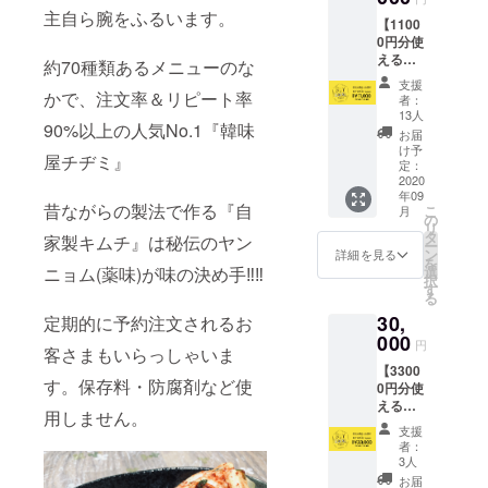
し時
け取り
主自ら腕をふるいます。
【1100
に、店
くださ
0円分使
舗ス
い。 ※
えるの
タッフ
有効期
約70種類あるメニューのな
BUY
より心
限は
支援
LOCAL
からの
かで、注文率＆リピート率
2021年
者：
nagoya
お礼の
2月末日
13人
90%以上の人気No.1『韓味
カー
メッ
までと
お届
ド】 ・
セージ
なりま
け予
屋チヂミ』
店舗で
をお伝
定：
す。 ※
使える
2020
えしま
有効期
年09
11000
す。 ※
限を過
昔ながらの製法で作る『自
こ
月
円分の
カード
の
ぎます
リ
食券
は2020
タ
と、残
家製キムチ』は秘伝のヤン
ー
カード
年9月1
ン
高は無
詳細を見る
を
をお渡
日以降
選
ニョム(薬味)が味の決め手‼︎‼︎
効とな
択
しいた
に支援
す
ります
る
しま
された
のでお
30,
す。 ・
定期的に予約注文されるお
店舗に
気をつ
カード
000
てお受
けくだ
円
客さまもいらっしゃいま
受け渡
け取り
さい。
【3300
し時
くださ
※「お届
す。保存料・防腐剤など使
0円分使
に、店
い。 ※
け先情
えるの
舗ス
有効期
報」が
用しません。
BUY
タッフ
限は
必須に
支援
LOCAL
より心
2021年
なって
者：
nagoya
からの
2月末日
3人
おりま
カー
お礼の
までと
すが、
お届