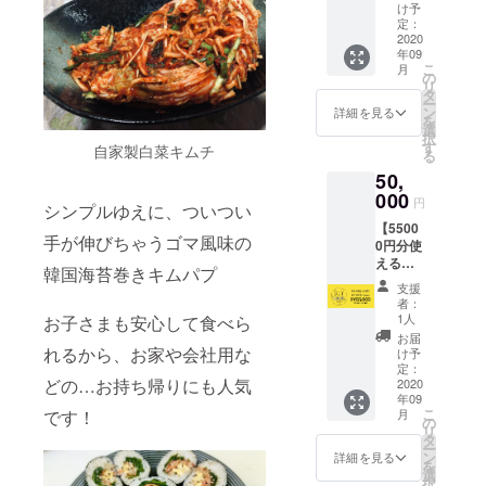
ド】 ・
メッ
なりま
け予
カード
店舗で
セージ
定：
す。 ※
の配送
使える
2020
をお伝
有効期
はいた
年09
33000
えしま
限を過
しませ
こ
月
円分の
す。 ※
の
ぎます
ん。受
リ
食券
カード
タ
と、残
け渡し
ー
カード
は2020
ン
高は無
詳細を見る
時のご
を
をお渡
年9月1
選
効とな
本人確
択
しいた
日以降
す
ります
自家製白菜キムチ
認のた
る
しま
に支援
のでお
めの情
50,
す。 ・
された
気をつ
報とし
カード
000
店舗に
けくだ
て使用
円
シンプルゆえに、ついつい
受け渡
てお受
さい。
させて
【5500
し時
け取り
※「お届
頂きま
手が伸びちゃうゴマ風味の
0円分使
に、店
くださ
け先情
す。
えるの
舗ス
い。 ※
報」が
韓国海苔巻きキムパプ
BUY
タッフ
有効期
必須に
支援
LOCAL
より心
限は
なって
者：
nagoya
からの
2021年
1人
お子さまも安心して食べら
おりま
カー
お礼の
2月末日
すが、
お届
ド】 ・
れるから、お家や会社用な
メッ
までと
け予
カード
店舗で
セージ
定：
なりま
の配送
どの…お持ち帰りにも人気
使える
2020
をお伝
す。 ※
はいた
年09
55000
えしま
有効期
しませ
こ
です！
月
円分の
す。 ※
の
限を過
ん。受
リ
食券
カード
タ
ぎます
け渡し
ー
カード
は2020
ン
と、残
詳細を見る
時のご
を
をお渡
年9月1
選
高は無
本人確
択