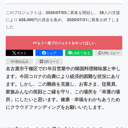
このプロジェクトは、
2020/07/03
に募集を開始し、
28
人の支援
により
628,000
円の資金を集め、
2020/07/31
に募集を終了しま
した
もう一度プロジェクトをやってほしい
ポスト
シェア
LINEで送る
URLコピー
埋め込み
QRコード
名古屋市千種区で21年目営業中の韓国料理韓味屋と申し
ます。今回コロナの自粛により経済的困難な状況にあり
ます。しかし、この難曲を克服し、お客さま、従業員、
家族みんなの笑顔とご縁を守り、この場所を「幸運の場
所」にしたいと思います。健康・幸福をわかちあうため
にクラウドファンディングをお願いいたします。