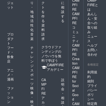
CAM
CAMP
ジェ
り
ク
に
PFI
FIREと
ット
・
ト
相
RE
は
地
を
談
CAM
あんし
域
作
す
PFI
ん・安
活
る
る
RE
全への
性
資
コ
取り組
化
料
ミュ
み
プロ
音
請
ニ
ニュー
ダク
楽
求
ティ
ス
ト
CAM
ヘルプ
クラウドファ
フー
チ
PFI
お問い
ンディングの
ド・
ャ
RE
合わせ
ノウハウを無
飲食
レ
Crea
料で学ぼう
店
ン
tion
各種規定
CAMPFIRE
ジ
CAM
アカデミー
アニ
ス
利用規
PFI
メ・
ポ
約
RE
漫画
ー
CA
説
細則
for
ツ
MP
明
プライ
Soci
ファ
映
FI
会
バシー
al
ッ
像
RE
・
ポリ
Goo
ショ
・
ア
相
シー
d
ン
映
カ
談
特定商
CAM