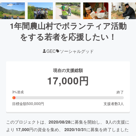
1年間農山村でボランティア活動
をする若者を応援したい！
GEC
ソーシャルグッド
現在の支援総額
17,000
円
終了
3
%達成
目標金額
500,000
円
支援者数
3
人
このプロジェクトは、
2020/08/28
に募集を開始し、
3
人の支援に
より
17,000
円の資金を集め、
2020/10/31
に募集を終了しました