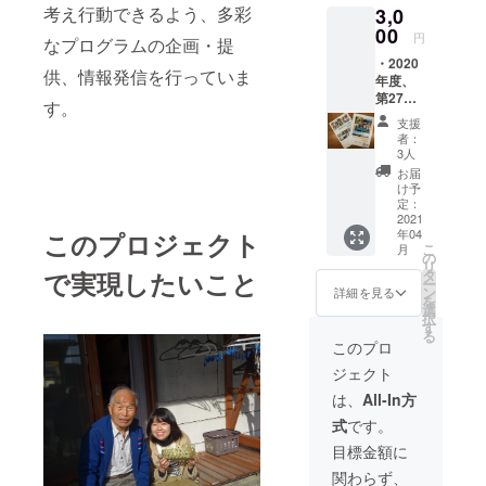
考え行動できるよう、多彩
3,0
野で個人や
00
円
企業・教育
なプログラムの企画・提
・2020
機関など
供、情報発信を行っていま
年度、
様々な人た
第27期
す。
ちへ向け、
「緑の
支援
ふるさ
多彩なボラ
者：
と協力
3人
ンティアプ
隊」
お届
（活動
ログラムの
け予
期間：
定：
企画・提
2020年
2021
供、情報発
年04
このプロジェクト
4月～
こ
月
2021年
信をしてい
の
リ
3月）の
タ
で実現したいこと
ます。
ー
活動を
ン
詳細を見る
を
ボランティ
まとめ
選
択
た『 1
す
アに参加す
る
年間の
このプロ
ることが、
あゆ
ジェクト
み』を
自然への謙
お届け
は、
All-In方
虚な姿勢を
しま
育み、自身
式
です。
す。
（2021
の生き方を
目標金額に
年3月下
見つめる機
関わらず、
旬発行