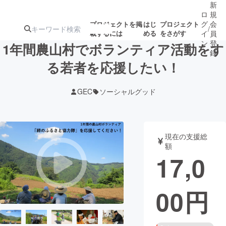
新
ロ
規
グ
会
プロジェクトを掲
はじ
プロジェクト
/
載するには
める
をさがす
イ
員
ン
登
1年間農山村でボランティア活動をす
録
る若者を応援したい！
人気のプロ
注目のリ
注目の新着プロ
募集終了が近いプ
もうすぐ公開
GEC
ソーシャルグッド
ジェクト
ターン
ジェクト
ロジェクト
されます
アート・写真
音楽
現在の支援総
額
17,0
テクノロジー・ガジェット
ゲーム・サ
00
円
映像・映画
書籍・雑誌
ビジネス・起業
チャレンジ