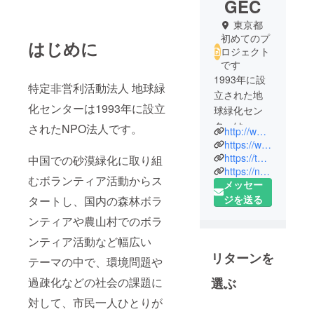
GEC
東京都
初めてのプ
はじめに
ロジェクト
です
1993年に設
特定非営利活動法人 地球緑
立された地
化センターは1993年に設立
球緑化セン
ターは、環
されたNPO法人です。
http://www.n-gec.org/
境問題、農
https://www.facebook.com/midori.furusato/
山村の過疎
https://twitter.com/NPO_GEC
中国での砂漠緑化に取り組
https://note.com/midori_furusato
化などの社
むボランティア活動からス
メッセー
会の課題に
ジを送る
タートし、国内の森林ボラ
対し、市民
一人ひとり
ンティアや農山村でのボラ
が自ら考え
ンティア活動など幅広い
行動できる
リターンを
テーマの中で、環境問題や
よう、環境
保全・地域
選ぶ
過疎化などの社会の課題に
づくり・国
対して、市民一人ひとりが
際協力の分