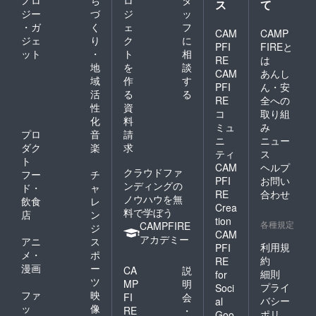
ス
て
ジー
づ
ジ
ッ
・ガ
く
ェ
フ
CAM
CAMP
ジェ
り
ク
に
PFI
FIREと
ット
・
ト
相
RE
は
地
を
談
CAM
あんし
域
作
す
PFI
ん・安
活
る
る
RE
全への
性
資
コ
取り組
化
料
ミュ
み
プロ
音
請
ニ
ニュー
ダク
楽
求
ティ
ス
ト
CAM
ヘルプ
クラウドファ
フー
チ
PFI
お問い
ンディングの
ド・
ャ
RE
合わせ
ノウハウを無
飲食
レ
Crea
料で学ぼう
店
ン
tion
各種規定
CAMPFIRE
ジ
CAM
アカデミー
アニ
ス
利用規
PFI
メ・
ポ
約
RE
漫画
ー
CA
説
細則
for
ツ
MP
明
プライ
Soci
ファ
映
FI
会
バシー
al
ッ
像
RE
・
ポリ
Goo