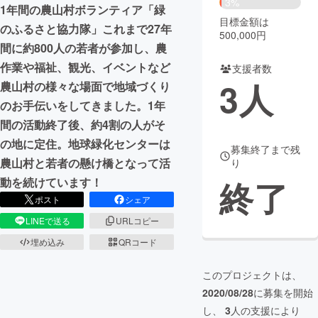
3%
1年間の農山村ボランティア「緑
目標金額は
まちづくり・地域活性化
のふるさと協力隊」これまで27年
500,000円
間に約800人の若者が参加し、農
作業や福祉、観光、イベントなど
支援者数
CAMPFIRE for Social Good
CAMPFIRE Creation
3
人
農山村の様々な場面で地域づくり
CAMPFIREふるさと納税
machi-ya
コミュニティ
のお手伝いをしてきました。1年
間の活動終了後、約4割の人がそ
の地に定住。地球緑化センターは
募集終了まで残
農山村と若者の懸け橋となって活
り
終了
動を続けています！
ポスト
シェア
LINEで送る
URLコピー
埋め込み
QRコード
このプロジェクトは、
2020/08/28
に募集を開始
し、
3
人の支援により