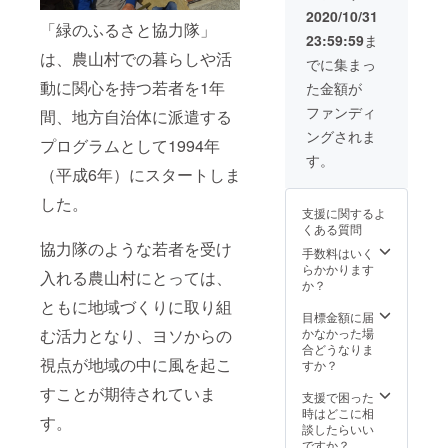
会になって
予定）
2020/10/31
「緑のふるさと協力隊」
ほし
23:59:59
ま
い……。そ
は、農山村での暮らしや活
でに集まっ
の思いを
動に関心を持つ若者を1年
た金額が
『緑、人を
ファンディ
間、地方自治体に派遣する
育む』とい
ングされま
うテーマに
プログラムとして1994年
す。
込めて、自
（平成6年）にスタートしま
然や地域、
した。
そして人を
支援に関するよ
結ぶつなぎ
くある質問
協力隊のような若者を受け
役として活
手数料はいく
らかかります
動していま
入れる農山村にとっては、
か？
す。
ともに地域づくりに取り組
目標金額に届
かなかった場
む活力となり、ヨソからの
合どうなりま
視点が地域の中に風を起こ
すか？
すことが期待されていま
支援で困った
時はどこに相
す。
談したらいい
ですか？