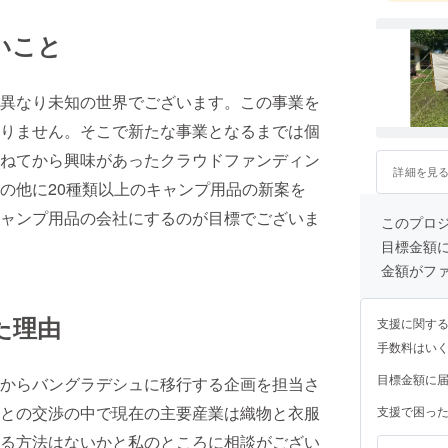
いこと
異なり未知の世界でございます。この事業を
りません。そこで新たな事業となるまでは個
ねてから興味があったクラウドファンディン
詳細を見
の他に20種類以上のキャンプ用品の新案を
ャンプ用品の会社にするのが目標でございま
このプロ
目標金額
金額がフ
た理由
支援に関す
手数料はい
目標金額に
からバングラデシュに移行する企画を担当さ
との交渉の中で現在の主要産業は織物と衣服
支援で困っ
る方法はないかと私のところに相談がござい