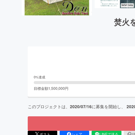
焚火
0
%達成
目標金額
1,500,000
円
このプロジェクトは、
2020/07/16
に募集を開始し、
202
ポスト
シェア
LINEで送る
U