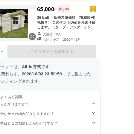
65,000
円
残り
30
25％off （販売希望価格 79,000円/
税抜き） このテントDenをお送り致
します。（タープ・アンダーテン
ト・テントロープ・簡単設営ツー
支援者：0人
ル・シリアルナンバー付保証書 ※
お届け予定：2020年12月
グランドシート・テントポール・ペ
グは含まれていません）
このリターンを選択する
る
ジェクトは、
All-In方式
です。
に関わらず、
2020/10/03 23:59:59
までに集まった
ァンディングされます。
るよくある質問
くらかかりますか？
届かなかった場合どうなりますか？
た時はどこに相談したらいいですか？