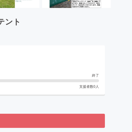
テント
終了
支援者数
0
人