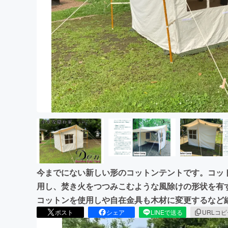
まちづくり・地域活性化
今までにない新しい形のコットンテントです。コッ
用し、焚き火をつつみこむような風除けの形状を有
コットンを使用しや自在金具も木材に変更するなど
ポスト
シェア
LINEで送る
URLコ