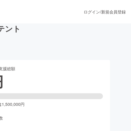
ログイン
/
新規会員登録
テント
うすぐ公開されます
支援総額
プロダクト
円
ファッション
スポーツ
,500,000円
数
ア
ソーシャルグッド
人