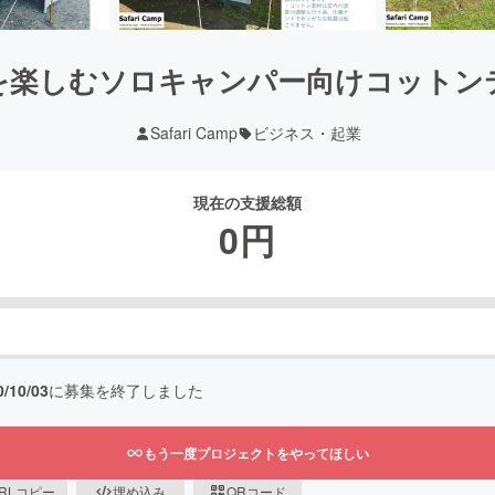
を楽しむソロキャンパー向けコットン
Safari Camp
ビジネス・起業
現在の支援総額
0
円
0/10/03
に募集を終了しました
もう一度プロジェクトをやってほしい
RLコピー
埋め込み
QRコード