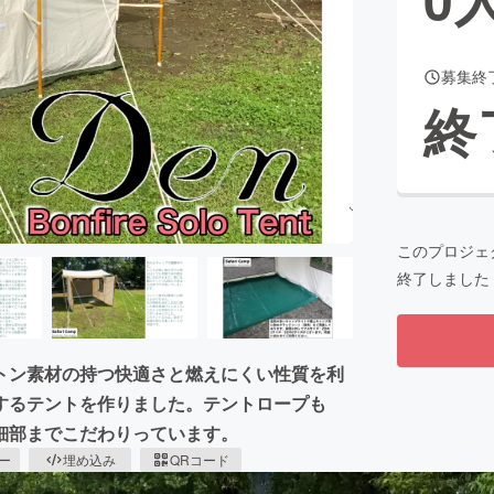
募集終
CAMPFIRE for Social Good
CAMPFIRE Creation
終
CAMPFIREふるさと納税
machi-ya
コミュニティ
このプロジェ
終了しました
トン素材の持つ快適さと燃えにくい性質を利
するテントを作りました。テントロープも
細部までこだわりっています。
ピー
埋め込み
QRコード