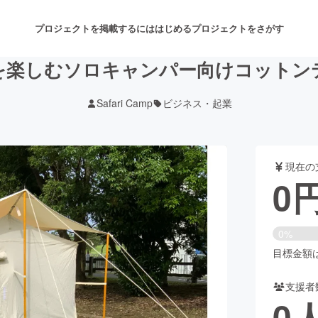
プロジェクトを掲載するには
はじめる
プロジェクトをさがす
を楽しむソロキャンパー向けコットン
Safari Camp
ビジネス・起業
注目のリターン
注目の新着プロジェクト
募集終了が近いプロジェクト
も
現在の
音楽
舞台・パフォーマンス
0
ゲーム・サービス開発
フード・飲食店
0%
書籍・雑誌出版
アニメ・漫画
目標金額は1
支援者
チャレンジ
ビューティー・ヘルスケ
0