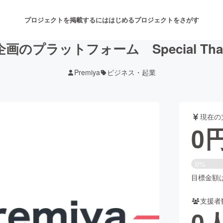
プロジェクトを掲載するには
はじめる
プロジェクトをさがす
画のプラットフォーム Special Tha
Premiya
ビジネス・起業
注目のリターン
注目の新着プロジェクト
募集終了が近いプロジェクト
も
現在の
音楽
舞台・パフォーマンス
0
ゲーム・サービス開発
フード・飲食店
0%
書籍・雑誌出版
アニメ・漫画
目標金額は3
支援者
チャレンジ
ビューティー・ヘルスケ
0