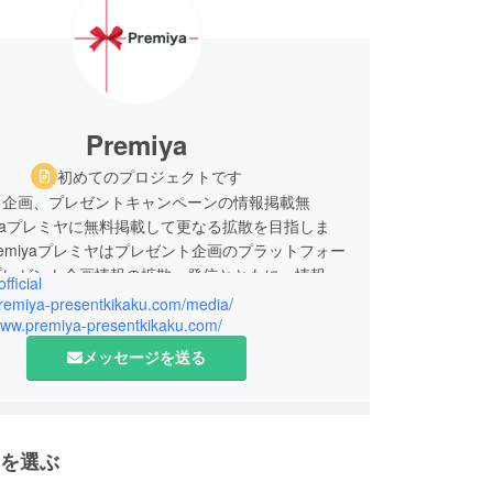
Premiya
初めてのプロジェクトです
ト企画、プレゼントキャンペーンの情報掲載無
emiyaプレミヤに無料掲載して更なる拡散を目指しま
Premiyaプレミヤはプレゼント企画のプラットフォー
プレゼント企画情報の拡散・発信とともに、情報を
fficial
皆様に少しでも安心して頂けるよう、詐欺プレゼン
premiya-presentkikaku.com/media/
プレゼント企画を装った迷惑行為の注意喚起を行い
/www.premiya-presentkikaku.com/
メッセージを送る
を選ぶ