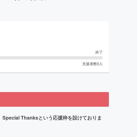
終了
支援者数
0
人
ecial Thanksという応援枠を設けておりま