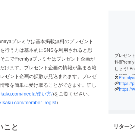
remiyaプレミヤは基本掲載無料のプレゼント
を行う方は基本的にSNSを利用されると思
プレゼン
こでPremiyaプレミヤはプレゼント企画が
料!!Pr
だけます。プレゼント企画の情報が集まる箱
しょう!!
ムです。
レゼント企画の拡散が見込まれます。プレゼ
Premiyao
受け取る
https://
情報を簡単に受け取ることができます。詳し
ト企画や
https:/
ntkikaku.com/media/使い方/
)をご覧ください。
ます。
tkikaku.com/member_regist
)
いこと
リターン