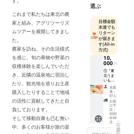
す。
選ぶ
これまで私たちは東北の農
目標金額
家と組み、アグリツーリズ
未達でも
ムツアーを展開してきまし
リターン
が届きま
た。
す
(All-in
農家を訪ね、その生活様式
方式)
10,
を感じ、旬の果物や野菜の
000
円
収穫体験を楽しんでいただ
①「東
き、近隣の温泉地に宿泊し
北うま
いもの
たり、観光地を巡りお土産
盛り合
支援
わせ」
購入したりすることで地域
者：
旬
57人
の東北
の活性に貢献してきたと自
お届
の野菜
け予
負しております。
や果物
定：
の盛り
2020
そして移動自粛も已む無い
年09
合わせ
こ
月
（約
の
中、多くのお客様が旅の楽
リ
5,000円
タ
ー
相当）
ン
詳細を見る