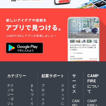
カテゴリー
起案サポート
サ
CAMP
ー
FIRE
テク
ま
プ
ス
ビ
につい
ノロ
ち
ロ
タ
ス
て
ジー
づ
ジ
ッ
・ガ
く
ェ
フ
CAM
CAMP
ジェ
り
ク
に
PFI
FIREと