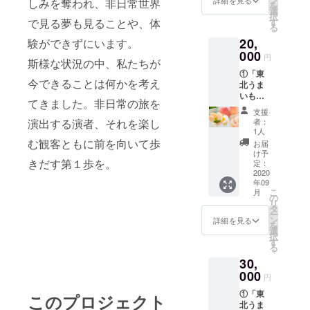
しみを奪われ、非日常世界
を
１セッ
選
択
ト ②
す
で見る夢も見ることや、体
る
アーバ
20,
ンツー
験ができずにいます。
リスト
000
円
斯様な状況の中、私たちが
専用旅
①「東
行券
今できることは何かを考え
北うま
「アー
いもの
バント
てきました。非日常の旅を
盛り合
リップ
支援
わせ」
ス」
者：
演出する演者、それを楽し
旬
1人
の東北
10,000
む観客ともに前を向いて歩
お届
の野菜
券を１
け予
や果物
きだす第１歩を。
枚ご提
定：
の盛り
2020
供 旅行
年09
合わせ
券の有
こ
月
（約
効期間
の
リ
5,000円
は旅行
タ
ー
相当）
券発行
ン
詳細を見る
を
１セッ
日から
選
択
ト ②
１年間
す
る
アーバ
です。
30,
ンツー
なお
リスト
000
「GO
円
専用旅
TO
①「東
行券
TRAVE
このプロジェクト
北うま
「アー
Lキャン