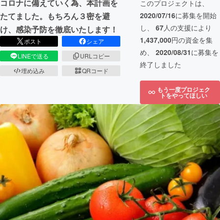
コロナに備えていく為、本計画を
このプロジェクトは、
2020/07/16
に募集を開始
たてました。もちろん３密を避
し、
67
人の支援により
け、感染予防を徹底いたします！
1,437,000
円の資金を集
ポスト
シェア
め、
2020/08/31
に募集を
LINEで送る
URLコピー
終了しました
埋め込み
QRコード
もう一度プロジェク
トをやってほしい