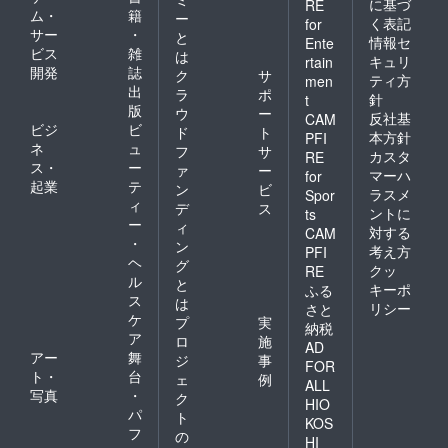
に基づ
RE
ム・
籍
ー
く表記
for
サー
・
と
情報セ
Ente
ビス
雑
は
キュリ
rtain
開発
誌
ク
サ
ティ方
men
出
ラ
ポ
針
t
版
ウ
ー
反社基
CAM
ビジ
ビ
ド
ト
本方針
PFI
ネ
ュ
フ
サ
カスタ
RE
ス・
ー
ァ
ー
マーハ
for
起業
テ
ン
ビ
ラスメ
Spor
ィ
デ
ス
ントに
ts
ー
ィ
対する
CAM
・
ン
考え方
PFI
ヘ
グ
クッ
RE
ル
と
キーポ
ふる
ス
は
リシー
さと
ケ
プ
実
納税
ア
ロ
施
AD
アー
舞
ジ
事
FOR
ト・
台
ェ
例
ALL
写真
・
ク
HIO
パ
ト
KOS
フ
の
HI