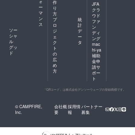
ォ
作
JFA
ー
り
クラ
マ
方
ウド
ン
プ
統
ファ
ス
ロ
計
ン
ソー
ジ
デ
ディ
シャ
ェ
ー
ング
ル
ク
タ
mac
グッ
ト
hi-ya
ド
の
補助
広
金申
め
請サ
方
ポー
ト
「QRコード」は株式会社デンソーウェーブの登録商標です。
© CAMPFIRE,
会社概
採用情
パートナー
Inc.
要
報
募集