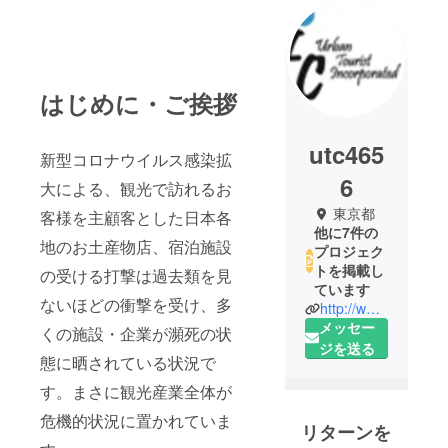
はじめに・ご挨拶
utc465
新型コロナウイルス感染拡
6
大による、観光で訪れるお
東京都
客様を主顧客とした日本各
他に7件の
地のお土産物店、宿泊施設
プロジェク
トを掲載し
の受ける打撃は過去類を見
ています
ないほどの衝撃を受け、多
http://www.utcjapan.jp/
メッセー
くの施設・企業が瀕死の状
ジを送る
態に晒されている状況で
す。まさに観光産業全体が
危機的状況に置かれていま
リターンを