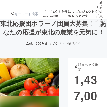
新
ロ
規
グ
会
プロジェクトを掲
はじ
プロジェクト
/
載するには
める
をさがす
イ
員
ン
登
東北応援団ポラーノ団員大募集！ あ
録
なたの応援が東北の農業を元気に！
人気のプロ
注目のリ
注目の新着プロ
募集終了が近いプ
もうすぐ公開
utc4656
まちづくり・地域活性化
ジェクト
ターン
ジェクト
ロジェクト
されます
アート・写真
音楽
現在の支援総
額
1,43
テクノロジー・ガジェット
ゲーム・サ
7,00
映像・映画
書籍・雑誌
ビジネス・起業
チャレンジ