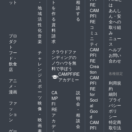
ット
・
ト
相
RE
は
地
を
談
CAM
あんし
域
作
す
PFI
ん・安
活
る
る
RE
全への
性
資
コ
取り組
化
料
ミュ
み
プロ
音
請
ニ
ニュー
ダク
楽
求
ティ
ス
ト
CAM
ヘルプ
クラウドファ
フー
チ
PFI
お問い
ンディングの
ド・
ャ
RE
合わせ
ノウハウを無
飲食
レ
Crea
料で学ぼう
店
ン
tion
各種規定
CAMPFIRE
ジ
CAM
アカデミー
アニ
ス
利用規
PFI
メ・
ポ
約
RE
漫画
ー
CA
説
細則
for
ツ
MP
明
プライ
Soci
ファ
映
FI
会
バシー
al
ッ
像
RE
・
ポリ
Goo
ショ
・
ア
相
シー
d
ン
映
カ
談
特定商
CAM
画
デ
会
取引法
PFI
ゲー
書
ミ