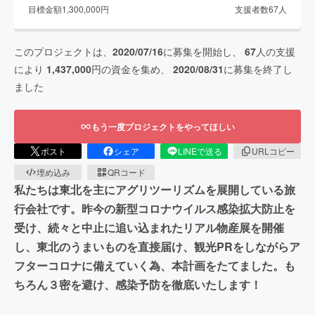
目標金額
1,300,000
円
支援者数
67
人
このプロジェクトは、
2020/07/16
に募集を開始し、
67
人の支援
により
1,437,000
円の資金を集め、
2020/08/31
に募集を終了し
ました
もう一度プロジェクトをやってほしい
ポスト
シェア
LINEで送る
URLコピー
埋め込み
QRコード
私たちは東北を主にアグリツーリズムを展開している旅
行会社です。昨今の新型コロナウイルス感染拡大防止を
受け、続々と中止に追い込まれたリアル物産展を開催
し、東北のうまいものを直接届け、観光PRをしながらア
フターコロナに備えていく為、本計画をたてました。も
ちろん３密を避け、感染予防を徹底いたします！