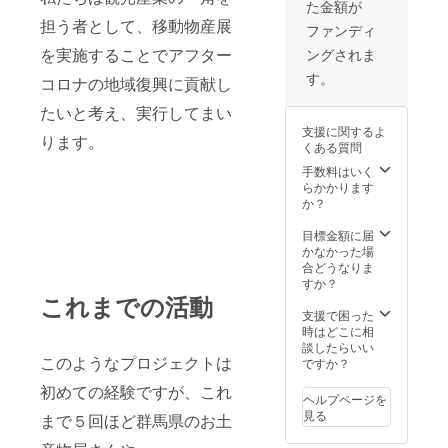
た金額が
券の有
１万円
担う者として、移動物産展
効期間
券のみ
ファンディ
は旅行
となり
を実施することでアフター
ングされま
券発行
ますの
日から
で、ご
す。
コロナの地域復興に貢献し
１年間
支援金
です。
額は１
たいと考え、実行してまい
なお
万円単
支援に関するよ
「GO
位にて
ります。
くある質問
TO
お願い
TRAVE
致しま
手数料はいく
Lキャン
す。
らかかります
ペー
か？
ン」と
の併用
目標金額に届
可能で
かなかった場
す！
合どうなりま
（注意
すか？
点） 旅
これまでの活動
行券は
支援で困った
１万円
時はどこに相
券のみ
談したらいい
となり
このようなプロジェクトは
ですか？
ますの
初めての経験ですが、これ
で、ご
ヘルプページを
支援金
見る
まで５回ほど群馬県のお土
額は１
万円単