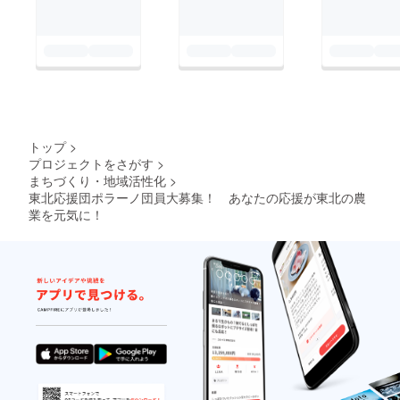
トップ
>
プロジェクトをさがす
>
まちづくり・地域活性化
>
東北応援団ポラーノ団員大募集！ あなたの応援が東北の農
業を元気に！