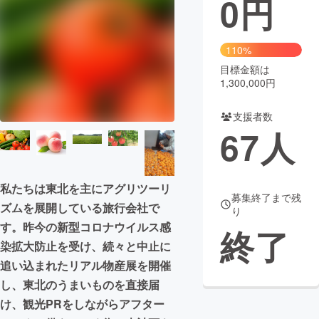
0
円
まちづくり・地域活性化
110%
目標金額は
CAMPFIRE for Social Good
CAMPFIRE Creation
1,300,000円
CAMPFIREふるさと納税
machi-ya
コミュニティ
支援者数
67
人
私たちは東北を主にアグリツーリ
募集終了まで残
ズムを展開している旅行会社で
り
す。昨今の新型コロナウイルス感
終了
染拡大防止を受け、続々と中止に
追い込まれたリアル物産展を開催
し、東北のうまいものを直接届
け、観光PRをしながらアフター