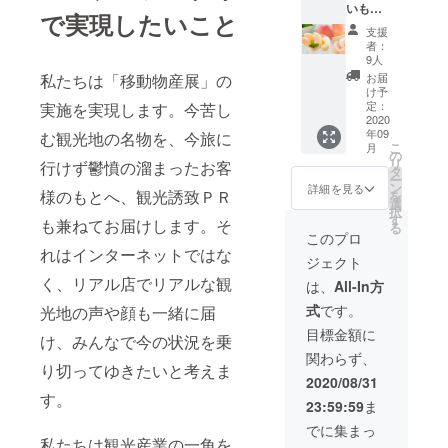
いもの
バント
ペー
で実現したいこと
盛り合
リップ
ン」と
支援
わせ」
ス」
の併用
者：
旬
可能で
9人
の東北
10,000
す！
お届
私たちは「移動物産展」の
の野菜
券を２
（注意
け予
や果物
枚ご提
定：
実施を実現します。今苦し
点） 旅
の盛り
2020
供 旅行
行券は
年09
合わせ
む観光地の名物を、今旅に
券の有
１万円
こ
月
（約
効期間
の
券のみ
リ
行けず鬱憤の溜まったお客
5,000円
は旅行
タ
となり
ー
相当）
券発行
ン
ますの
詳細を見る
様のもとへ、観光誘致ＰＲ
を
１セッ
日から
選
で、ご
択
ト ②
１年間
す
支援金
も兼ねてお届けします。そ
る
アーバ
です。
額は１
このプロ
ンツー
なお
万円単
れはインターネットではな
ジェクト
リスト
「GO
位にて
専用旅
く、リアル店でリアルな観
TO
お願い
は、
All-In方
行券
TRAVE
致しま
式
です。
光地の声や顔も一緒に届
「アー
Lキャン
す。
バント
ペー
目標金額に
け、みんなで今の状況を乗
リップ
ン」と
関わらず、
ス」
の併用
り切ってゆきたいと考えま
可能で
2020/08/31
10,000
す！
す。
23:59:59
ま
券を３
（注意
枚ご提
点） 旅
でに集まっ
供 旅行
行券は
私たちは観光産業の一角を