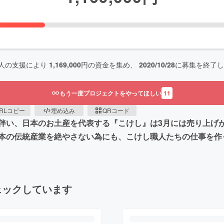
人の支援により
1,169,000
円の資金を集め、
2020/10/28
に募集を終了し
もう一度プロジェクトをやってほしい
11
RLコピー
埋め込み
QRコード
伴い、日本のお土産を代表する『こけし』は3月には売り上げ
本の伝統産業を絶やさない為にも、こけし職人たちの仕事を作
ェックしています