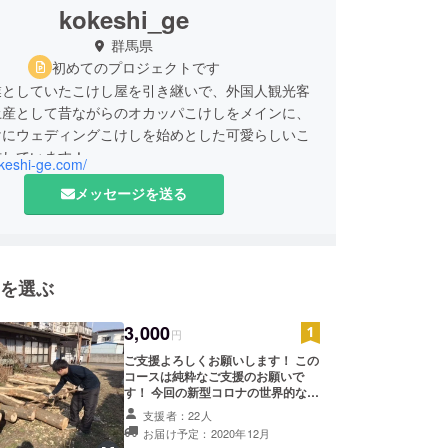
kokeshi_ge
群馬県
初めてのプロジェクトです
業としていたこけし屋を引き継いで、外国人観光客
土産として昔ながらのオカッパこけしをメインに、
けにウェディングこけしを始めとした可愛らしいこ
作しています！
okeshi-ge.com/
メッセージを送る
けしコンクール 国土交通大臣賞受賞など
を選ぶ
3,000
円
ご支援よろしくお願いします！ この
コースは純粋なご支援のお願いで
す！ 今回の新型コロナの世界的な流
行の影響によりインバウンドが主な
支援者：22人
仕事の私どもの工房は、政府の入国
お届け予定：2020年12月
制限などにより4月以降、現在も売