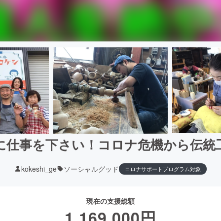
に仕事を下さい！コロナ危機から伝統
kokeshi_ge
ソーシャルグッド
コロナサポートプログラム対象
現在の支援総額
1,169,000
円