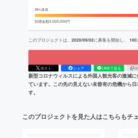
38
%達成
目標金額
3,000,000
円
このプロジェクトは、
2020/09/02
に募集を開始し、
100
ポスト
シェア
LINEで送る
U
新型コロナウィルスによる外国人観光客の激減に
ています。この先の見えない未曾有の危機から日
す。
このプロジェクトを見た人はこちらもチ