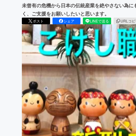
未曾有の危機から日本の伝統産業を絶やさない為に
く、ご支援をお願いしたいと思います。
ポスト
シェア
LINEで送る
URLコ