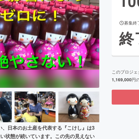
10
募集終
CAMPFIRE for Social Good
CAMPFIRE Creation
終
CAMPFIREふるさと納税
machi-ya
コミュニティ
このプロジェ
1,169,000
円
い、日本のお土産を代表する『こけし』は3
無い状態が続いています。この先の見えない