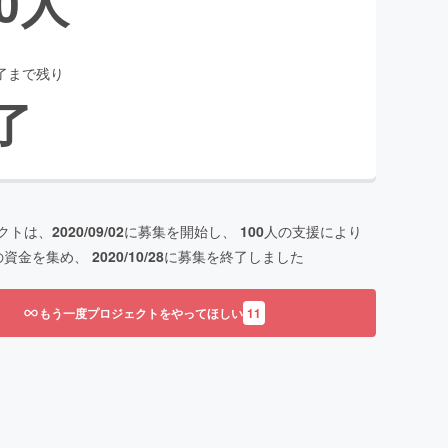
0
人
了まで残り
了
クトは、
2020/09/02
に募集を開始し、
100
人の支援により
の資金を集め、
2020/10/28
に募集を終了しました
もう一度プロジェクトをやってほしい
11