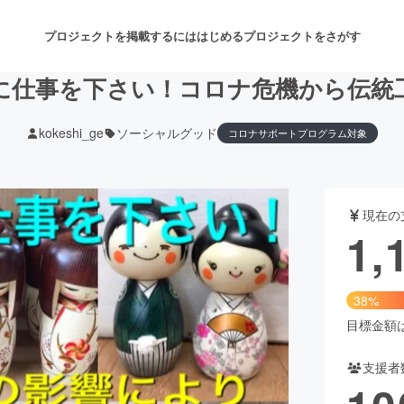
プロジェクトを掲載するには
はじめる
プロジェクトをさがす
に仕事を下さい！コロナ危機から伝統
kokeshi_ge
ソーシャルグッド
コロナサポートプログラム対象
注目のリターン
注目の新着プロジェクト
募集終了が近いプロジェクト
も
現在の
音楽
舞台・パフォーマンス
1,
ゲーム・サービス開発
フード・飲食店
38%
書籍・雑誌出版
アニメ・漫画
目標金額は3
支援者
チャレンジ
ビューティー・ヘルスケ