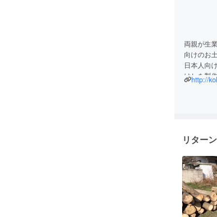
両親が生
向けのお
日本人向
けしを製
http://k
全日本こ
リターン