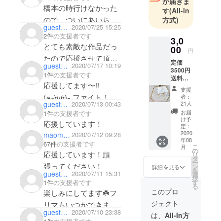
が届きま
橋本の時行けなかった
す
(All-in
ので、ついにあいちゃ
方式)
guest91f6a9e27014
2020/07/25 15:25
んの作品デビュー💓郵
2件
の支援者です
3,0
送料あれだから手渡し
とても素敵な作品だっ
00
円
でも良いよ！！落ち着
たので応援させて頂き
定価
guest1f4557c7ce54
2020/07/17 10:19
いたら会いたいです！
ます！
3500円
1件
の支援者です
応援してます！！
送料・
がんばってください！
応援してます〜!!
消費税
支援
リターンも楽しみにし
込 柔ら
(๑و•̀ω•́)و ファイト！
者：
かな
guestb98f26f44214
2020/07/13 00:43
21人
ています！！！
カット
お届
1件
の支援者です
の入っ
け予
応援しています！
た水晶
定：
や繊細
2020
maomao23
2020/07/12 09:28
年08
で上品
67件
の支援者です
こ
月
なコッ
の
応援しています！頑
リ
トン
タ
ー
パール
張ってください！
ン
詳細を見る
を
が耳元
guest082c29c5a2a4
2020/07/11 15:31
選
択
で揺れ
す
1件
の支援者です
る
る度に
このプロ
楽しみにしてます☘️フ
きらき
ジェクト
リマもいつかできます
らと輝
guestd6da1ea67164
2020/07/10 23:38
きま
は、
All-In方
ように、！！
す。ク