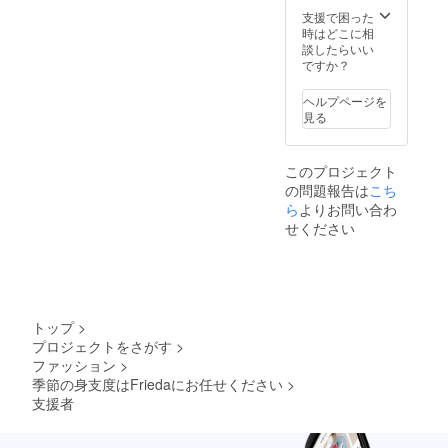
洋服を
支援で困った
選ばな
時はどこに相
いサイ
談したらいい
ズ感も
ですか？
うれし
いで
ヘルプページを
す。こ
見る
れから
の季節
のお供
このプロジェクト
にいか
の問題報告は
こち
がで
しょう
ら
よりお問い合わ
か？ 金
せください
属アレ
ルギー
の方や
メッキ
加工し
た製品
トップ
>
がお肌
プロジェクトをさがす
>
に合わ
ファッション
>
ない方
はご注
季節の身支度はFriedaにお任せください
>
意くだ
支援者
さいま
せ。 備
考欄に