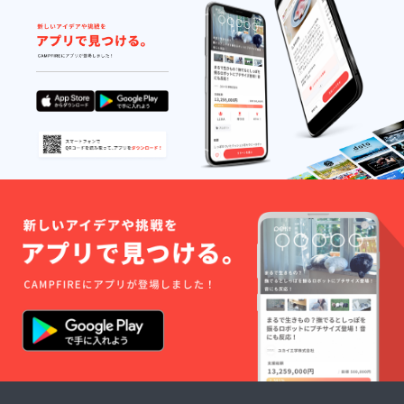
金具の
ご希望
(ピアス
または
イヤリ
ング)を
必ずご
記入く
ださ
い。 全
長/約
50mm
ご支援
いただ
いた方
にはさ
さやか
ながら
アクセ
サリー
のおま
けと
メッ
セージ
を添え
させて
いただ
きま