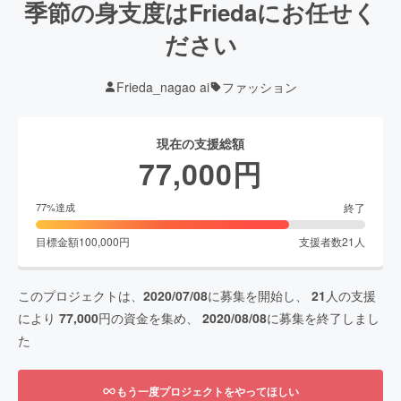
季節の身支度はFriedaにお任せく
ださい
Frieda_nagao ai
ファッション
現在の支援総額
77,000
円
終了
77
%達成
目標金額
100,000
円
支援者数
21
人
このプロジェクトは、
2020/07/08
に募集を開始し、
21
人の支援
により
77,000
円の資金を集め、
2020/08/08
に募集を終了しまし
た
もう一度プロジェクトをやってほしい