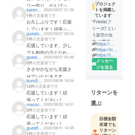
プロジェク
リー作り、がんばっ
トを掲載し
karen2020
2020/08/07 21:39
て！！応援してる
ています
1件
の支援者です
よー！
お久しぶりです！応援
“Frieda(フ
リーダ)”とい
しています！頑張って
guestcbb6e8bac604
2020/08/07 20:04
う架空の女
ください(*´꒳`*)
1件
の支援者です
性が“季節の
https://minne.com/@frieda-25
応援しています。少し
身支度”をコ
https://instagram.com/frieda_2526
でも創作の力となれば
ンセプトと
https://twitter.com/frieda_2526
guest5e45c5b3d3d4
2020/08/07 00:49
と思います。
メッセー
して作るア
2件
の支援者です
ジを送る
クセサリー
ささやかながら支援さ
を制作・販
せていただきます。い
kumi2002
2020/08/06 18:54
売していま
つも応援していますの
12件
の支援者です
す。
で無理しない範囲で頑
リターンを
応援しています！頑
張ってください！
張ってください！
選ぶ
macocchi
2020/08/02 14:51
2件
の支援者です
応援しています！頑
目標金額
張ってください！
未達でも
guestf80c66d80e04
2020/08/01 14:06
リターン
1件
の支援者です