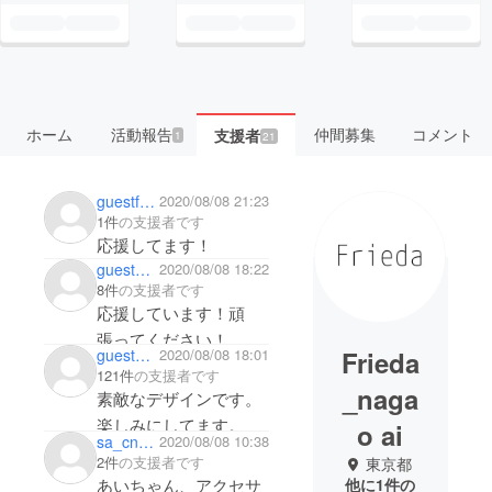
ホーム
活動報告
仲間募集
コメント
支援者
1
21
guestf0008b8faad4
2020/08/08 21:23
1件
の支援者です
応援してます！
guestbc5f1be562
2020/08/08 18:22
8件
の支援者です
応援しています！頑
張ってください！
Frieda
guest522d92167c44
2020/08/08 18:01
121件
の支援者です
_naga
素敵なデザインです。
楽しみにしてます。
o ai
sa_cnmf029
2020/08/08 10:38
2件
の支援者です
東京都
あいちゃん、アクセサ
他に1件の