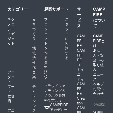
す。
カテゴリー
起案サポート
サ
CAMP
ー
FIRE
テク
ま
プ
ス
ビ
につい
ノロ
ち
ロ
タ
ス
て
ジー
づ
ジ
ッ
・ガ
く
ェ
フ
CAM
CAMP
ジェ
り
ク
に
PFI
FIREと
ット
・
ト
相
RE
は
地
を
談
CAM
あんし
域
作
す
PFI
ん・安
活
る
る
RE
全への
性
資
コ
取り組
化
料
ミュ
み
プロ
音
請
ニ
ニュー
ダク
楽
求
ティ
ス
ト
CAM
ヘルプ
クラウドファ
フー
チ
PFI
お問い
ンディングの
ド・
ャ
RE
合わせ
ノウハウを無
飲食
レ
Crea
料で学ぼう
店
ン
tion
各種規定
CAMPFIRE
ジ
CAM
アカデミー
アニ
ス
利用規
PFI