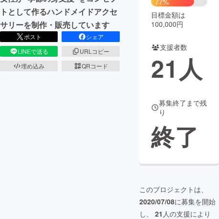
77%
トとして作るハンドメイドアクセ
目標金額は
まちづくり・地域活性化
100,000円
サリーを制作・販売しています
ポスト
シェア
支援者数
CAMPFIRE for Social Good
CAMPFIRE Creation
LINEで送る
URLコピー
21
人
CAMPFIREふるさと納税
machi-ya
コミュニティ
埋め込み
QRコード
募集終了まで残
り
終了
このプロジェクトは、
2020/07/08
に募集を開始
し、
21
人の支援により