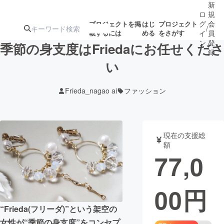
新
ロ
規
グ
会
プロジェクトを掲
はじ
プロジェクト
/
載するには
める
をさがす
イ
員
ン
登
季節の身支度はFriedaにお任せくださ
録
い
人気のプロ
注目のリ
注目の新着プロ
募集終了が近いプ
もうすぐ公開
Frieda_nagao ai
ファッション
ジェクト
ターン
ジェクト
ロジェクト
されます
アート・写真
音楽
現在の支援総
額
77,0
テクノロジー・ガジェット
ゲーム・サ
00
円
映像・映画
書籍・雑誌
“Frieda(フリーダ)”という架空の
ビジネス・起業
チャレンジ
女性が“季節の身支度”をコンセプ