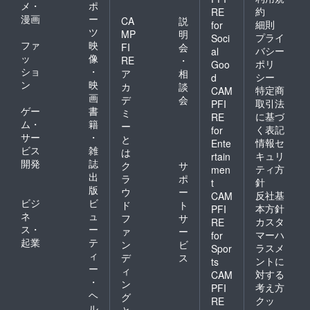
メ・
ポ
約
RE
漫画
ー
CA
説
細則
for
ツ
MP
明
プライ
Soci
ファ
映
FI
会
バシー
al
ッ
像
RE
・
ポリ
Goo
ショ
・
ア
相
シー
d
ン
映
カ
談
特定商
CAM
画
デ
会
取引法
PFI
ゲー
書
ミ
に基づ
RE
ム・
籍
ー
く表記
for
サー
・
と
情報セ
Ente
ビス
雑
は
キュリ
rtain
開発
誌
ク
サ
ティ方
men
出
ラ
ポ
針
t
版
ウ
ー
反社基
CAM
ビジ
ビ
ド
ト
本方針
PFI
ネ
ュ
フ
サ
カスタ
RE
ス・
ー
ァ
ー
マーハ
for
起業
テ
ン
ビ
ラスメ
Spor
ィ
デ
ス
ントに
ts
ー
ィ
対する
CAM
・
ン
考え方
PFI
ヘ
グ
クッ
RE
ル
と