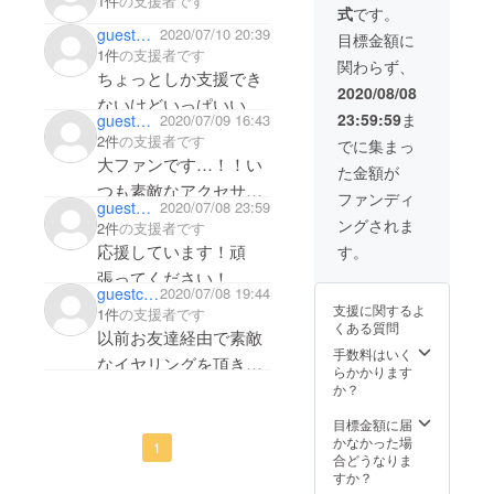
1件
の支援者です
式
です。
リアと
guest8dab9372a674
2020/07/10 20:39
ゴール
目標金額に
ドの色
1件
の支援者です
関わらず、
合いが
ちょっとしか支援でき
肌なじ
2020/08/08
ないけどいっぱいいっ
みよ
23:59:59
ま
guest5fd775390744
2020/07/09 16:43
く、顔
ぱい応援してます
まわり
2件
の支援者です
でに集まっ
(⑉•ᴗ•⑉)
を明る
大ファンです…！！い
た金額が
く彩り
つも素敵なアクセサ
ます。
ファンディ
guest49e21192a014
2020/07/08 23:59
水晶
リーありがとうござい
ングされま
2件
の支援者です
は、
ます😊
日々の
応援しています！頑
す。
生活に
張ってください！
幸せを
guestced65d9c0c44
2020/07/08 19:44
運び、
支援に関するよ
1件
の支援者です
疲れを
くある質問
癒すと
以前お友達経由で素敵
いわれ
手数料はいく
なイヤリングを頂きと
ている
らかかります
ナチュ
ても嬉しく大切に使っ
か？
ラルス
ています☺️応援してい
トーン
目標金額に届
です。
ます🌷
かなかった場
1
つけ心
合どうなりま
地も軽
すか？
く、お