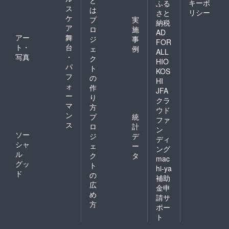
キーポ
ふる
ス
は
リシー
さと
ケ
プ
実
納税
ア
ロ
施
AD
アー
舞
ジ
事
FOR
ト・
台
ェ
例
ALL
写真
・
ク
HIO
パ
ト
KOS
フ
の
HI
ォ
作
JFA
ー
り
クラ
マ
方
ウド
ン
プ
統
ファ
ス
ロ
計
ン
ソー
ジ
デ
ディ
シャ
ェ
ー
ング
ル
ク
タ
mac
グッ
ト
hi-ya
ド
の
補助
広
金申
め
請サ
方
ポー
ト