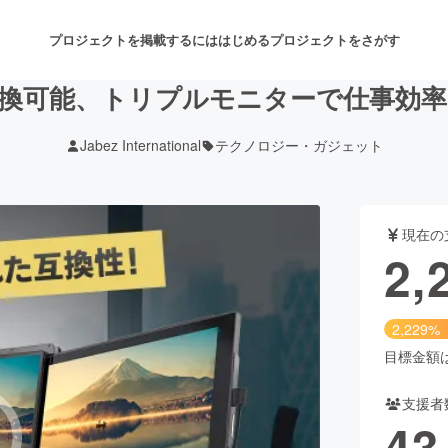
プロジェクトを掲載するには
はじめる
プロジェクトをさがす
換可能、トリプルモニターで仕事効率をU
Jabez International
テクノロジー・ガジェット
注目のリターン
注目の新着プロジェクト
募集終了が近いプロジェクト
も
現在の
音楽
舞台・パフォーマンス
2,
ゲーム・サービス開発
フード・飲食店
2,229%
書籍・雑誌出版
アニメ・漫画
目標金額は1
支援者
チャレンジ
ビューティー・ヘルスケ
43