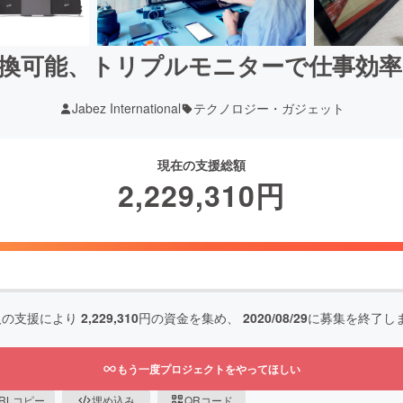
換可能、トリプルモニターで仕事効率をU
Jabez International
テクノロジー・ガジェット
現在の支援総額
2,229,310
円
人の支援により
2,229,310
円の資金を集め、
2020/08/29
に募集を終了し
もう一度プロジェクトをやってほしい
RLコピー
埋め込み
QRコード