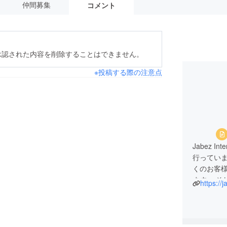
仲間募集
コメント
承認された内容を削除することはできません。
※投稿する際の注意点
Jabez I
行ってい
くのお客
ます。 
https://
種認証の
参加中で