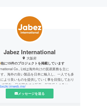
Jabez International
大阪府
他に15件のプロジェクトを掲載しています
nternational Co., Ltdは海外向けの貿易業務を主に
ます。海外の良い製品を日本に輸入し、一人でも多
様により良いものを提供していく事を目指しており
そして現在、日本国内での販売・販路拡大の為に、各
jabezkr.imweb.me/
取得及びクラウドファンディングにてプロジェクト
メッセージを送る
す。