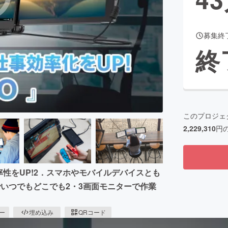
募集終
CAMPFIRE for Social Good
CAMPFIRE Creation
終
CAMPFIREふるさと納税
machi-ya
コミュニティ
このプロジェ
2,229,310
円
性をUP!2．スマホやモバイルデバイスとも
いつでもどこでも2・3画面モニターで作業
ピー
埋め込み
QRコード