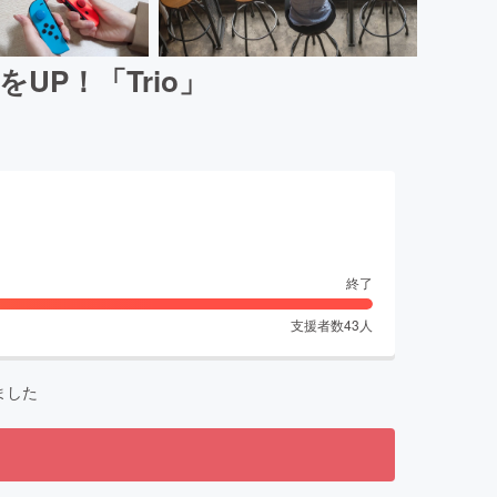
P！「Trio」
終了
支援者数
43
人
ました