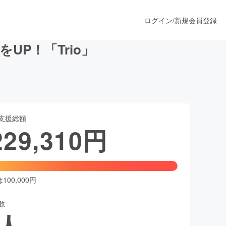
ログイン
/
新規会員登録
P！「Trio」
うすぐ公開されます
支援総額
プロダクト
229,310
円
ファッション
スポーツ
00,000円
数
ア
ソーシャルグッド
人