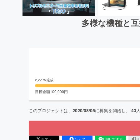
多様な機種と互
2,229
%達成
目標金額
100,000
円
このプロジェクトは、
2020/08/05
に募集を開始し、
43
ポスト
シェア
LINEで送る
U