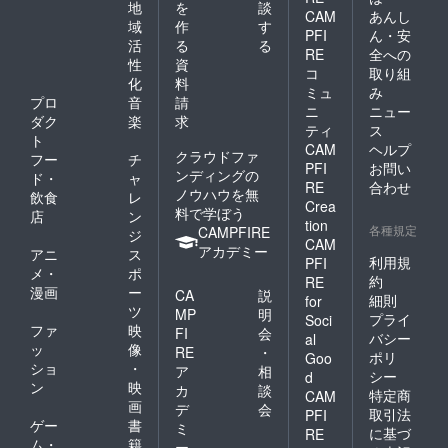
地
を
談
CAM
あんし
域
作
す
PFI
ん・安
活
る
る
RE
全への
性
資
コ
取り組
化
料
ミュ
み
プロ
音
請
ニ
ニュー
ダク
楽
求
ティ
ス
ト
CAM
ヘルプ
クラウドファ
フー
チ
PFI
お問い
ンディングの
ド・
ャ
RE
合わせ
ノウハウを無
飲食
レ
Crea
料で学ぼう
店
ン
tion
各種規定
CAMPFIRE
ジ
CAM
アカデミー
アニ
ス
利用規
PFI
メ・
ポ
約
RE
漫画
ー
CA
説
細則
for
ツ
MP
明
プライ
Soci
ファ
映
FI
会
バシー
al
ッ
像
RE
・
ポリ
Goo
ショ
・
ア
相
シー
d
ン
映
カ
談
特定商
CAM
画
デ
会
取引法
PFI
ゲー
書
ミ
に基づ
RE
ム・
籍
ー