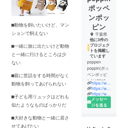
ポッペ
ンポッ
⬛︎動物を飼いたいけど、マン
ピン
ションで飼えない
千葉県
他に3件の
プロジェク
⬛︎一緒に旅に出たいけど動物
トを掲載し
と一緒に行けるところは少
ています
poppen
ない
poppin(ポッ
ペンポッピ
⬛︎親に世話をする時間がなく
ン)は2019年
https://www.creema.jp/c/poppen-poppin
動物を飼ってあげられない
に動物好き
https://www.rakuten.co.jp/poppen-poppin/
な夫婦が2人
https://www.poppen-poppin.shop
⬛︎子ども用リュックはどれも
メッセー
で始めたお
似たようなものばっかりだ
ジを送る
店です。 “生
活にそっと
⬛︎大好きな動物と一緒に居さ
寄り添える
雑貨”をテー
せてあげたい