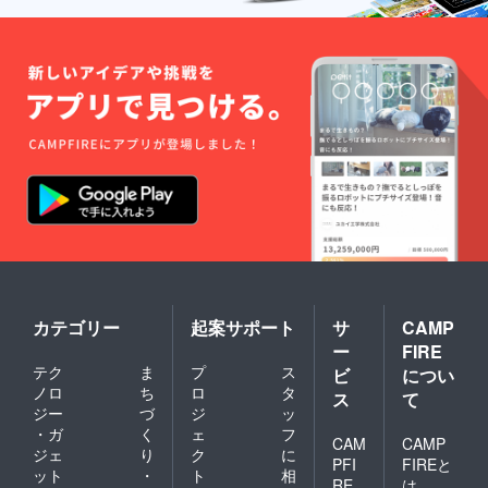
カテゴリー
起案サポート
サ
CAMP
ー
FIRE
テク
ま
プ
ス
ビ
につい
ノロ
ち
ロ
タ
ス
て
ジー
づ
ジ
ッ
・ガ
く
ェ
フ
CAM
CAMP
ジェ
り
ク
に
PFI
FIREと
ット
・
ト
相
RE
は