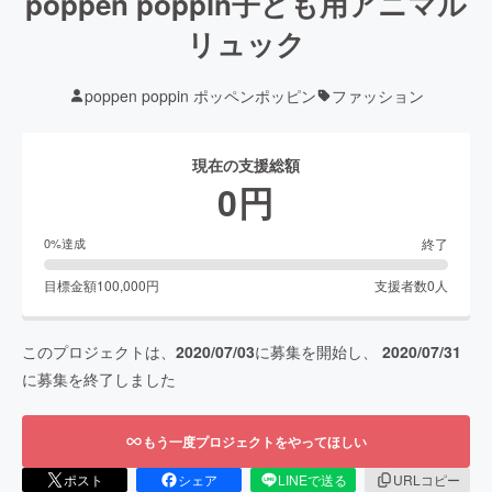
poppen poppin子ども用アニマル
リュック
poppen poppin ポッペンポッピン
ファッション
現在の支援総額
0
円
終了
0
%達成
目標金額
100,000
円
支援者数
0
人
このプロジェクトは、
2020/07/03
に募集を開始し、
2020/07/31
に募集を終了しました
もう一度プロジェクトをやってほしい
ポスト
シェア
LINEで送る
URLコピー