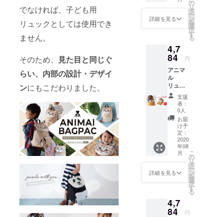
ロー
の
リ
でなければ、子ども用
タ
ー
ン
詳細を見る
を
リュックとしては使用でき
選
択
す
ません。
る
4,7
84
そのため、
見た目と同じぐ
円
アニマ
らい、内部の設計・デザイ
ル
リュッ
ン
にもこだわりました。
ク：豆
支援
柴 カ
者：
ラー：
0人
(本体)マ
お届
スター
け予
ド、(中
定：
生地)黄
2020
年08
緑
こ
月
の
リ
タ
ー
ン
詳細を見る
を
選
択
す
る
4,7
84
円