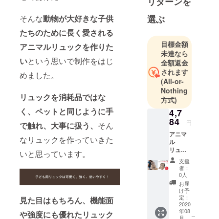
リターンを
マに癒しや
クスッと笑
そんな
動物が大好きな子供
選ぶ
顔になるよ
たちのために長く愛される
うな動物モ
目標金額
アニマルリュックを作りた
チーフの商
未達なら
品を開発し
い
という思いで制作をはじ
全額返金
ています。
されます
めました。
(All-or-
Nothing
リュックを消耗品ではな
方式)
く、ペットと同じように手
4,7
84
円
で触れ、大事に扱う、
そん
アニマ
なリュックを作っていきた
ル
リュッ
いと思っています。
ク：ネ
支援
コ カ
者：
ラー：
0人
(本体)
お届
ベー
け予
ジュ、
定：
見た目はもちろん、機能面
(中生地)
2020
年08
イエ
や強度にも優れたリュック
こ
月