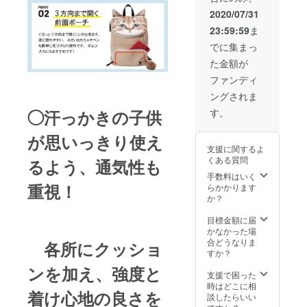
2020/07/31
23:59:59
ま
でに集まっ
た金額が
ファンディ
ングされま
◯汗っかきの子供
す。
が思いっきり使え
支援に関するよ
くある質問
るよう、通気性も
手数料はいく
重視！
らかかります
か？
目標金額に届
かなかった場
合どうなりま
各所にクッショ
すか？
ンを加え、強度と
支援で困った
時はどこに相
着け心地の良さを
談したらいい