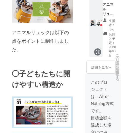
アニマ
ル
リュッ
ク：パ
支援
ンダ カ
者：
ラー：
0人
アニマルリュックは以下の
(本体)ブ
お届
ラック&
け予
点をポイントに制作しまし
ホワイ
定：
ト、(中
2020
た。
年08
生地)水
こ
月
色
の
リ
タ
ー
ン
詳細を見る
を
◯子どもたちに開
選
択
す
る
このプロ
けやすい構造か
ジェクト
は、All-or-
Nothing方式
です。
目標金額を
達成した場
合にのみ、