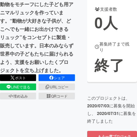
動物をモチーフにした子ども用ア
支援者数
まちづくり・地域活性化
ニマルリュックを作っていま
0
人
す。“動物が大好きな子供が、ど
こへでも一緒にお出かけできる
CAMPFIRE for Social Good
CAMPFIRE Creation
リュック”をコンセプトに製造・
CAMPFIREふるさと納税
machi-ya
コミュニティ
募集終了まで残
販売しています。日本のみならず
り
世界中の子どもたちに届けられる
終了
よう、支援をお願いしたくプロ
ジェクトを立ち上げました。
ポスト
シェア
LINEで送る
URLコピー
埋め込み
QRコード
このプロジェクトは、
2020/07/03
に募集を開始
し、
2020/07/31
に募集を
終了しました
もう一度プロジェク