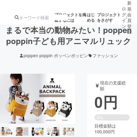
新
ロ
規
グ
会
プロジェクトを掲
はじ
プロジェクト
/
載するには
める
をさがす
イ
員
ン
登
まるで本当の動物みたい！poppen
録
poppin子ども用アニマルリュック
人気のプロ
注目のリ
注目の新着プロ
募集終了が近いプ
もうすぐ公開
poppen poppin ポッペンポッピン
ファッション
ジェクト
ターン
ジェクト
ロジェクト
されます
アート・写真
音楽
現在の支援総
額
0
円
テクノロジー・ガジェット
ゲーム・サ
映像・映画
書籍・雑誌
0%
目標金額は
100,000円
ビジネス・起業
チャレンジ