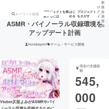
新
ロ
規
グ
会
プロジェクトを掲
はじ
プロジェクト
/
載するには
める
をさがす
イ
員
ン
登
ASMR・バイノーラル収録環境を
録
アップデート計画
人気のプロ
注目のリ
注目の新着プロ
募集終了が近いプ
もうすぐ公開
honokayomi
ゲーム・サービス開発
ジェクト
ターン
ジェクト
ロジェクト
されます
アート・写真
音楽
現在の支援総
額
545,
テクノロジー・ガジェット
ゲーム・サ
000
映像・映画
書籍・雑誌
Vtuber仄架よみがASMRやバイ
ビジネス・起業
チャレンジ
ノーラル音声を収録するために、