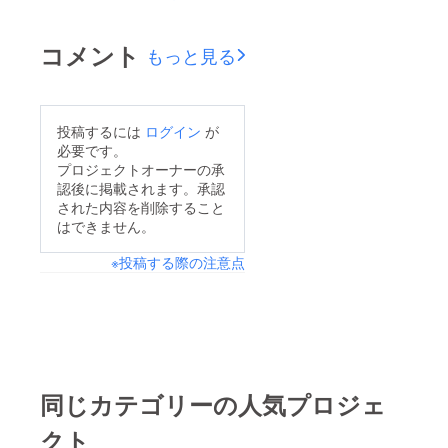
へ、リターンお渡しの
ご連絡を差し上げまし
コメント
もっと見る
た～。20000円プラン
のリターンの準備はも
う少し時間がかかりそ
投稿するには
ログイン
が
うです…数が多いの
必要です。
で…楽しみにお待ち下
プロジェクトオーナーの承
認後に掲載されます。承認
さい～～～よろしくお
された内容を削除すること
願いします！
はできません。
※投稿する際の注意点
同じカテゴリーの人気プロジェ
クト