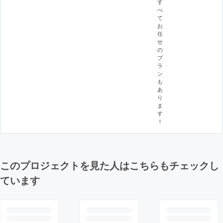
す
べ
て
お
任
せ
の
プ
ラ
ン
も
あ
り
ま
す
！
このプロジェクトを見た人はこちらもチェックし
ています