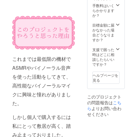
手数料はいく
らかかります
か？
目標金額に届
かなかった場
合どうなりま
すか？
支援で困った
時はどこに相
これまでは最低限の機材で
談したらいい
ですか？
ASMRやバイノーラル音声
ヘルプページを
を使った活動をしてきて、
見る
高性能なバイノーラルマイ
クに興味と憧れがありまし
このプロジェクト
の問題報告は
こち
た。
ら
よりお問い合わ
せください
しかし個人で購入するには
私にとって敷居が高く、踏
み止まっておりました。