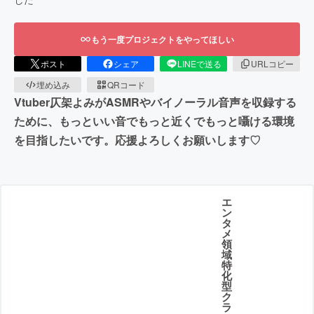
もう一度プロジェクトをやってほしい
ポスト
シェア
LINEで送る
URLコピー
埋め込み
QRコード
Vtuber仄架よみがASMRやバイノーラル音声を収録する
ために、もっといい音でもっと近くでもっと囁ける環境
を目指したいです。応援よろしくお願いします♡
エ
ン
タ
メ
領
域
特
化
型
ク
ラ