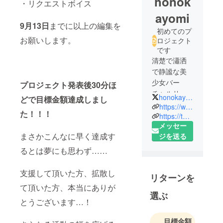
honok
・リクエストボイス
ayomi
9月13日
までに以上の編集を
初めてのプ
お願いします。
ロジェクト
です
清楚で瀟洒
で静謐な美
少女バー
プロジェクト発表後30分ほ
チャルサー
honokayomi
どで目標金額達成しまし
ヴァントの
https://www.youtube.com/channel/UCL2Zp9wmnV9PMfaUKBEcESg
た！！！
仄架よみ(ほ
https://twitter.com/honokayomi
メッセー
のかよみ)で
まさかこんなに早く達成す
ジを送る
す。
るとは夢にも思わず……
支援して頂いた方、拡散し
リターンを
て頂いた方、本当にありが
選ぶ
とうございます…！
目標金額