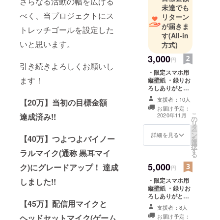
さらなる活動の幅を広げる
未達でも
べく、当プロジェクトにス
リターン
が届きま
トレッチゴールを設定した
す
(All-in
いと思います。
方式)
3,000
円
引き続きよろしくお願いし
・限定スマホ用
ます！
縦壁紙 ・録りお
ろしありがとう
ボイス ・お名前
支援者：10人
【20万】当初の目標金額
入りの描きおろ
お届け予定：
しイラスト
こ
2020年11月
達成済み!!
の
リ
タ
ー
ン
詳細を見る
【40万】つよつよバイノー
を
選
択
す
ラルマイク(通称 黒耳マイ
る
5,000
ク)にグレードアップ！ 達成
円
・限定スマホ用
しました!!
縦壁紙 ・録りお
ろしありがとう
【45万】配信用マイクと
ボイス ・お名前
支援者：8人
入りの描きおろ
お届け予定：
ヘッドセットマイク(ゲーム
しイラスト ・シ