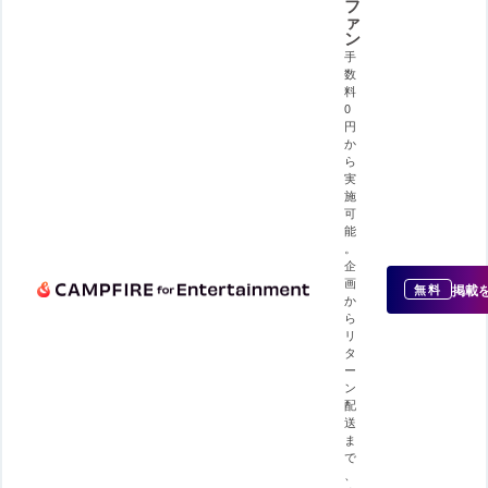
フ
ァ
ン
手
数
料
0
円
か
ら
実
施
可
能
。
企
画
掲載
無料
か
ら
リ
タ
ー
ン
配
送
ま
で
、