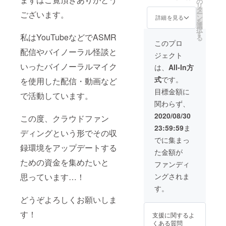
の
程） ・シチュ
リ
タ
エーションボイ
ー
ございます。
ン
スA(2～3分程)
詳細を見る
を
選
・シチュエー
択
す
ションボイス
私はYouTubeなどでASMR
る
B(3分程) ・シ
このプロ
チュエーション
配信やバイノーラル怪談と
ジェクト
ボイスC(3分程)
いったバイノーラルマイク
・耳かきASMR
は、
All-In方
音声（5～10分
式
です。
を使用した配信・動画など
程度） ・お話読
み聞かせボイス
目標金額に
で活動しています。
（20～30分程）
関わらず、
2020/08/30
この度、クラウドファン
23:59:59
ま
ディングという形でその収
でに集まっ
録環境をアップデートする
た金額が
ための資金を集めたいと
ファンディ
ングされま
思っています…！
す。
どうぞよろしくお願いしま
す！
支援に関するよ
くある質問