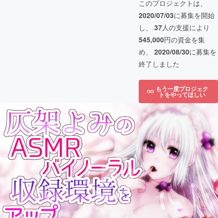
このプロジェクトは、
2020/07/03
に募集を開始
し、
37
人の支援により
545,000
円の資金を集
め、
2020/08/30
に募集を
終了しました
もう一度プロジェク
トをやってほしい