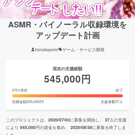
ASMR・バイノーラル収録環境を
アップデート計画
honokayomi
ゲーム・サービス開発
現在の支援総額
545,000
円
終了
272
%達成
目標金額
200,000
円
支援者数
37
人
このプロジェクトは、
2020/07/03
に募集を開始し、
37
人の支援
により
545,000
円の資金を集め、
2020/08/30
に募集を終了しま
した