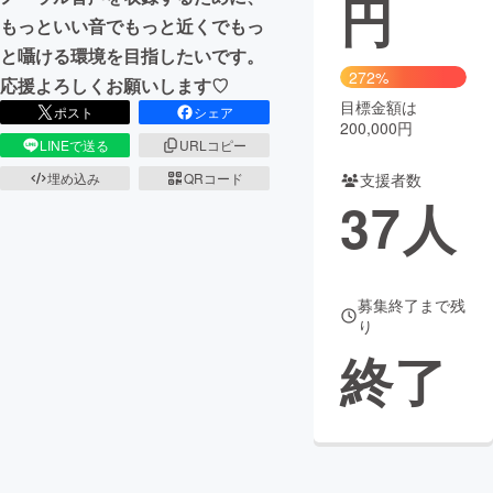
円
もっといい音でもっと近くでもっ
まちづくり・地域活性化
と囁ける環境を目指したいです。
272%
応援よろしくお願いします♡
目標金額は
CAMPFIRE for Social Good
CAMPFIRE Creation
ポスト
シェア
200,000円
CAMPFIREふるさと納税
machi-ya
コミュニティ
LINEで送る
URLコピー
支援者数
埋め込み
QRコード
37
人
募集終了まで残
り
終了