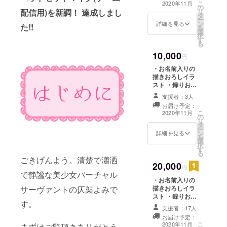
こ
2020年11月
の
チュエーション
リ
配信用)を新調！ 達成しまし
タ
ボイスA(2～3分
ー
ン
程)
詳細を見る
た!!
を
選
択
す
る
10,000
円
・お名前入りの
描きおろしイラ
スト ・録りおろ
しありがとうボ
支援者：3人
イス ・シチュ
お届け予定：
エーションボイ
こ
2020年11月
の
スA(2～3分程)
リ
タ
・シチュエー
ー
ン
ションボイス
詳細を見る
を
選
B(3分程) ・リク
択
す
エストボイス（1
る
分程）
ごきげんよう。清楚で瀟洒
20,000
円
で静謐な美少女バーチャル
・お名前入りの
描きおろしイラ
サーヴァントの仄架よみで
スト ・録りおろ
す。
しありがとうボ
支援者：17人
イス ・リクエス
お届け予定：
トボイス（～1分
こ
2020年11月
まずはご覧頂きありがとう