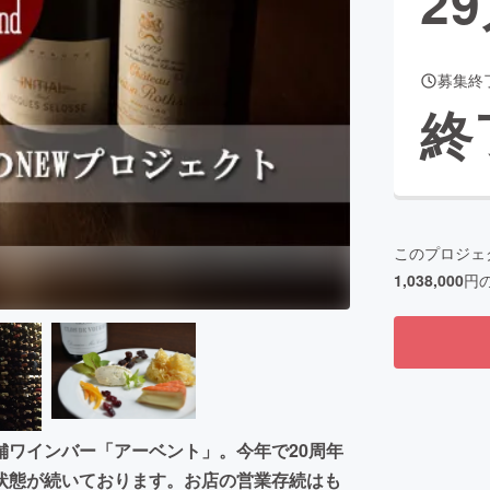
29
募集終
CAMPFIRE for Social Good
CAMPFIRE Creation
終
CAMPFIREふるさと納税
machi-ya
コミュニティ
このプロジェ
1,038,000
円
舗ワインバー「アーベント」。今年で20周年
状態が続いております。お店の営業存続はも