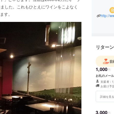
来ました。これもひとえにワインをこよなく
ます。
http://
リターン
目
1,000
円
お礼のメール
支援者：1
お届け予定
詳細を見
3,000
円