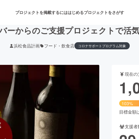
プロジェクトを掲載するには
はじめる
プロジェクトをさがす
バーからのご支援プロジェクトで活
浜松食品計画
フード・飲食店
コロナサポートプログラム対象
注目のリターン
注目の新着プロジェクト
募集終了が近いプロジェクト
も
現在の
音楽
舞台・パフォーマンス
1,
ゲーム・サービス開発
フード・飲食店
103%
書籍・雑誌出版
アニメ・漫画
目標金額は1
支援者
チャレンジ
ビューティー・ヘルスケ