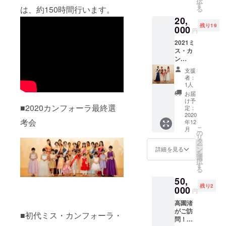
択
12月に
ミュー
す
は、約150時間行います。
る
佐賀で
ジック
20,
少人数
ビデオ
残り19
での開
000
円
催を予
2021ミ
定して
ス・カ
おりま
ン
すが、
フォー
状況に
支援
ラ・サ
よって
者：
ガ最終
開催場
1人
選考会
所・日
お届
へのご
時等、
け予
■2020カンフォーラ最終選
招待お
変更に
定：
よび高
2020
なる場
考会
年12
園渚ま
合があ
こ
月
たは
りま
の
リ
2021ミ
す。 ＊
タ
ー
スカン
開催日
ン
詳細を見る
を
フォー
時・場
選
択
ラサガ
所等詳
す
る
（当日
細は、
50,
決定）
追って
残り2
との写
000
支援し
円
真撮影
ていた
高園渚
1.2020
だいた
がご訪
年12
方にご
■初代ミス・カンフォーラ・
問！ミ
月〜
連絡さ