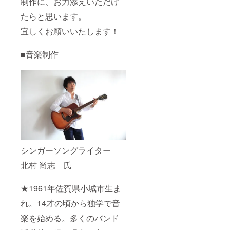
制作に、お力添えいただけ
せてい
の交通
たらと思います。
ただき
費・宿
ます。
泊費・
宜しくお願いいたします！
3.ミス
施設費
カン
等は別
フォー
途ご用
■音楽制作
ラサガ
意をお
最終選
願いし
考会
ます。
ご招待
（高園
チケッ
渚分の
ト ＊
み。同
2020年
伴者に
12月〜
関して
2021年
は弊社
1月に開
負担）
催予定
詳細に
のミス
つきま
シンガーソングライター
カン
して
北村 尚志 氏
フォー
は、ご
ラサガ
相談さ
最終選
せてい
★1961年佐賀県小城市生ま
考会へ
ただき
のご招
ます。
れ。14才の頃から独学で音
待チ
3.ミス
ケット
カン
楽を始める。多くのバンド
＊S席
フォー
＊最終
ラサガ