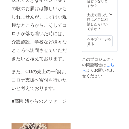
程をご
合どうなりま
訪問
オリジ
記入く
すか？
の歌のお届けは難しいかも
（面
ナル
ださ
会）と
ミュー
い。 ＊
支援で困った
しれませんが、まずは小規
いたし
ジック
ご希望
時はどこに相
ます。
ビデオ
に添え
談したらいい
模なところから、そしてコ
＊ライ
×3 訪問
ない場
ですか？
ブお時
ミニラ
ロナが落ち着いた時には、
合は、
間は、
イブに
ご連絡
ヘルプページを
介護施設、学校など様々な
２時間
関して
の上、
見る
以内と
＊ご訪
ご相談
ところへ訪問させていただ
させて
問（面
させて
いただ
会）時
いただ
きたいと考えております。
このプロジェクト
きま
には、
きま
の問題報告は
こち
す。 ＊
同伴者
す。 ＊
ミニラ
を付け
ら
よりお問い合わ
未定の
また、CDの売上の一部は、
イブ訪
させて
場合
せください
問の有
いただ
は、備
コロナ支援へ寄付を行いた
効期間
きま
考欄に
いと考えております。
は2021
す。 ＊
未定と
年6月ま
公共の
記載お
でとさ
場での
願いし
■高園 渚からのメッセージ
せてい
訪問
ます。
ただき
（面
追っ
ます。
会）と
て、ご
＊備考
いたし
連絡さ
欄に訪
ます。
せてい
問して
＊ライ
ただき
ほしい
ブお時