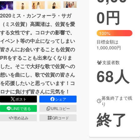
0
円
まちづくり・地域活性化
2020ミス・カンフォーラ・サガ
（ミス佐賀）高園渚は、佐賀を愛
CAMPFIRE for Social Good
CAMPFIRE Creation
する女性です。コロナの影響で、
100%
CAMPFIREふるさと納税
machi-ya
コミュニティ
イベント等の中止になってしまい
目標金額は
1,000,000円
皆さんにお会いすることも佐賀の
PRをすることも出来なくなりま
支援者数
した。そこで大好な歌で佐賀への
68
人
想いを曲にし、歌で佐賀の皆さん
を応援したいと思っています！コ
ロナに負けず皆さんに元気を！
募集終了まで残
ポスト
シェア
り
LINEで送る
URLコピー
終了
埋め込み
QRコード