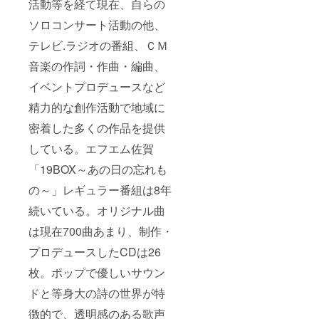
活動等を経て現在、自らの
選考
最終選
ソロコンサート活動の他、
会、開
考会
催後
ご招待
テレビ.ラジオの番組、ＣＭ
に、高
チケッ
園渚ま
ト＊2
音楽の作詞・作曲・編曲、
たは
＊2020
2021ミ
年12
イベントプロデュースなど
スカン
月〜
フォー
2021年
精力的な創作活動で地域に
ラサガ
1月に開
との２
催予定
密着した多くの作品を提供
ショッ
のミス
している。エフエム佐賀
ト写真
カン
撮影会
フォー
「19BOX～あの日の忘れも
＊下記
ラサガ
のオプ
最終選
の～」レギュラー番組は8年
ション
考会へ
より、
のご招
続いている。オリジナル曲
撮影さ
待チ
れたい
ケット
は現在700曲あまり、制作・
方をお
＊S席
プロデュースしたCDは26
選びく
＊最終
ださ
選考
枚。ポップで優しいサウン
い。
会、開
催後
ドと等身大の詩の世界が特
に、高
園渚ま
徴的で、透明感のある歌声
たは