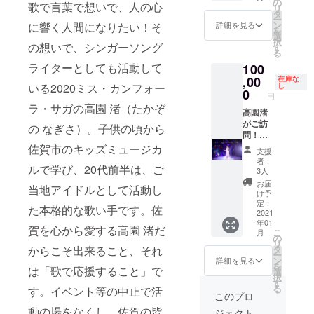
をポス
の
より、
下記商
歌で言葉で想いで、人の心
リ
招待・
トカー
タ
撮影さ
品のお
ー
支援者
ドにて
ン
れたい
詳細を見る
に響く人間になりたい！そ
渡し ①
を
として
３枚 ③
選
方をお
今回制
択
CDにお
の想いで、シンガーソング
オリジ
す
選びく
作させ
る
名前記
ナル
ださ
ていた
ライターとしても活動して
100
載コー
ミュー
い。 2.
だく
ス 1.高
,00
ジック
在庫な
最終選
CD（ジ
いる2020ミス・カンフォー
し
園渚が
ビデオ
0
考会時
ャケッ
円
訪問
×3 訪問
に、下
トは高
ラ・サガの高園 渚（たかぞ
し、ミ
高園渚
ミニラ
記のも
園渚が
ニライ
がご訪
イブに
のをお
の なぎさ）。子供の頃から
出演し
ブを開
問！ミ
関して
渡しさ
ま
催 2.ミ
ニライ
＊ご訪
佐賀市のキッズミュージカ
せてい
す。）
支援
ニライ
ブ・お
問（面
ただき
②佐賀
者：
ルで学び、20代前半は、ご
ブ時に
渡し
会）時
ます。
3人
県の観
下記商
会、ミ
には、
①今回
光地で
お届
当地アイドルとして活動し
品のお
スカン
同伴者
制作さ
け予
高園渚
渡し ①
フォー
を付け
定：
せてい
が撮影
た本格的な歌い手です。佐
今回制
ラサガ
2021
させて
ただく
したオ
年01
作させ
最終選
いただ
CDを
リジナ
賀を心から愛する高園 渚だ
こ
月
ていた
考会ご
きま
の
（ジャ
ル写真
リ
だく
招待・
す。 ＊
タ
からこそ出来ること、それ
ケット
をポス
ー
CD×3
支援者
公共の
ン
は高園
詳細を見る
トカー
を
②佐賀
として
は「歌で応援すること」で
場での
選
渚が出
ドにて
択
県の観
CDにお
訪問
す
演しま
３枚 ＊
る
す。イベント等の中止で活
光地で
名前記
（面
す。）
このプロ
写真
高園渚
載コー
会）と
②佐賀
は、イ
動の場をなくし、佐賀の皆
ジェクト
が撮影
ス 1.高