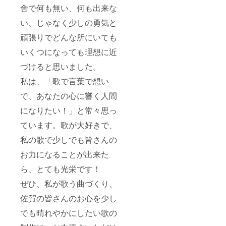
舎で何も無い、何も出来な
連絡さ
ご希望
せてい
に添え
い、じゃなく少しの勇気と
ただき
ない場
ます。
合は、
頑張りでどんな所にいても
＊ミニ
ご連絡
ライブ
の上、
いくつになっても理想に近
訪問時
ご相談
の交通
させて
づけると思いました。
費・宿
いただ
私は、「歌で言葉で想い
泊費・
きま
施設費
す。 ＊
で、あなたの心に響く人間
等は別
未定の
途ご用
場合
になりたい！」と常々思っ
意をお
は、備
願いし
考欄に
ています。歌が大好きで、
ます。
未定と
（高園
記載お
私の歌で少しでも皆さんの
渚分の
願いし
お力になることが出来た
み。同
ます。
伴者に
追っ
ら、とても光栄です！
関して
て、ご
は弊社
連絡さ
ぜひ、私が歌う曲づくり、
負担）
せてい
詳細に
ただき
佐賀の皆さんのお心を少し
つきま
ます。
して
＊ミニ
でも晴れやかにしたい歌の
は、ご
ライブ
相談さ
訪問時