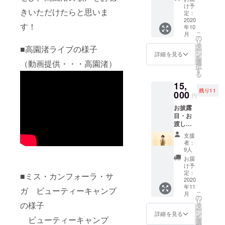
制作さ
枚 ＊写
け予
きいただけたらと思いま
せてい
真は、
定：
ただく
2020
イメー
す！
年10
CDを
ジで
こ
月
（ジャ
す。
の
リ
ケット
タ
■高園渚ライブの様子
ー
は高園
ン
詳細を見る
を
渚が出
選
（動画提供・・・高園渚）
択
演しま
す
る
す。）
15,
②佐賀
残り11
県の観
000
円
光地で
お披露
高園渚
目・お
が撮影
渡し会
したオ
コース
リジナ
支援
1.お披
ル写真
者：
露目ラ
をポス
9人
イブ招
トカー
お届
待チ
ドにて
け予
ケット
３枚 ＊
定：
■ミス・カンフォーラ・サ
提供 ＊
2020
写真
年11
コロナ
は、イ
ガ ビューティーキャンプ
こ
月
対策の
メージ
の
リ
の様子
ため、
です。
タ
ー
2020年
③オリ
ン
詳細を見る
を
ビューティーキャンプ
11月〜
ジナル
選