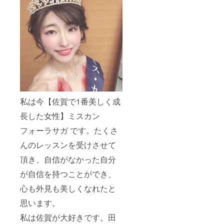
ます。
会場・
間は、
＊ミニ
住所・
２時間
ライブ
希望日
以内と
訪問時
程をご
させて
の交通
記入く
いただ
費・宿
ださ
きま
泊費・
い。 ＊
す。 ＊
施設費
ご希望
ミニラ
等は別
に添え
イブ訪
途ご用
ない場
問の有
意をお
合は、
効期間
願いし
ご連絡
は2021
ます。
私は今【佐賀で1番美しく成
の上、
年6月ま
（高園
ご相談
でとさ
渚分の
長した女性】ミスカン
させて
せてい
み。同
いただ
ただき
伴者に
フォーラサガ です。たくさ
きま
ます。
関して
んのレッスンを受けさせて
す。 ＊
＊備考
は弊社
未定の
欄に訪
負担）
頂き、自信がなかった自分
場合
問して
詳細に
は、備
ほしい
つきま
が自信を持つことができ、
考欄に
会場・
して
未定と
住所・
は、ご
心も外見も美しくなれたと
記載お
希望日
相談さ
願いし
程をご
せてい
思います。
ます。
記入く
ただき
追っ
ださ
私は佐賀が大好きです。田
ます。
て、ご
い。 ＊