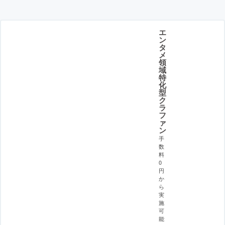
エ
ン
タ
メ
領
域
特
化
型
ク
ラ
フ
ァ
ン
手
数
料
0
円
か
ら
実
施
可
能