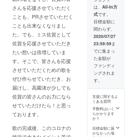
いたし
県の観
メージ
したオ
園渚が
ます。
光地で
は、
All-In方
です。
さんを応援させていただく
リジナ
訪問
＊ライ
高園渚
③オリ
式
です。
ル写真
し、ミ
ブお時
が撮影
ことも、PRさせていただく
ジナル
をポス
ニライ
間は、
したオ
目標金額に
ミュー
トカー
ブを開
ことも出来なくなりまし
２時間
リジナ
ジック
関わらず、
ドにて
催 2.ミ
以内と
ル写真
ビデオ
た。でも、ミス佐賀として
３枚 ③
ニライ
させて
をポス
2020/07/27
オリジ
ブ時に
いただ
トカー
佐賀を応援させていただき
23:59:59
ま
ナル
下記商
きま
ドにて
ミュー
品のお
す。 ＊
３枚 ＊
でに集まっ
たい想いは倍増していま
ジック
渡し ①
ミニラ
写真
た金額が
ビデオ
今回制
イブ訪
は、イ
す。そこで、皆さんを応援
×3 訪問
作させ
問の有
メージ
ファンディ
ミニラ
ていた
効期間
させていただくための歌を
です。
ングされま
イブに
だく
は2021
③オリ
ぜひ作らせていただき、お
関して
CD×3
年6月ま
ジナル
す。
＊ご訪
②佐賀
でとさ
ミュー
届けし、高園渚が少しでも
問（面
県の観
せてい
ジック
会）時
光地で
ただき
ビデオ
佐賀の皆さんのお力になら
支援に関するよ
には、
高園渚
ます。
くある質問
同伴者
が撮影
＊備考
せていただけたら！と思っ
を付け
したオ
欄に訪
手数料はいく
させて
リジナ
問して
らかかります
ております。
いただ
ル写真
ほしい
か？
きま
をポス
会場・
す。 ＊
トカー
歌の完成後、このコロナの
住所・
目標金額に届
公共の
ドにて
希望日
かなかった場
状況で大きなイベント等で
場での
３枚 ③