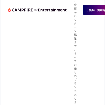
。
企
画
掲載
無料
か
ら
リ
タ
ー
ン
配
送
ま
で
、
す
べ
て
お
任
せ
の
プ
ラ
ン
も
あ
り
ま