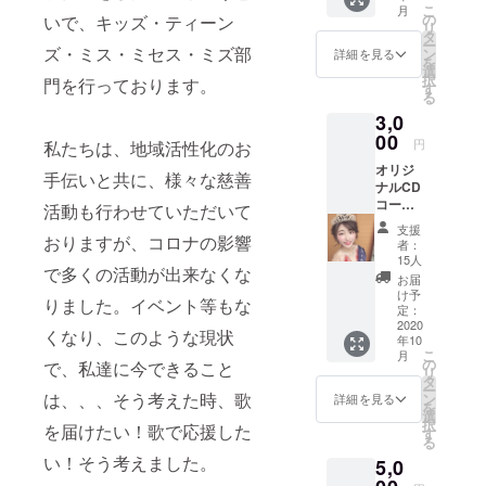
こ
月
の
いで、キッズ・ティーン
リ
タ
ー
ズ・ミス・ミセス・ミズ部
ン
詳細を見る
を
選
択
門を行っております。
す
る
3,0
00
円
私たちは、地域活性化のお
オリジ
手伝いと共に、様々な慈善
ナルCD
コース
活動も行わせていただいて
今回制
支援
作させ
おりますが、コロナの影響
者：
ていた
15人
で多くの活動が出来なくな
だくCD
お届
を１枚
け予
りました。イベント等もな
（ジャ
定：
ケット
2020
くなり、このような現状
年10
は高園
こ
月
渚が出
の
で、私達に今できること
リ
演しま
タ
ー
す。）
は、、、そう考えた時、歌
ン
詳細を見る
を
選
択
を届けたい！歌で応援した
す
る
い！そう考えました。
5,0