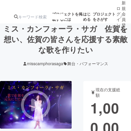
新
ロ
規
グ
会
プロジェクトを掲
はじ
プロジェクト
/
載するには
める
をさがす
イ
員
ン
登
ミス・カンフォーラ・サガ 佐賀を
録
想い、佐賀の皆さんを応援する素敵
な歌を作りたい
人気のプロ
注目のリ
注目の新着プロ
募集終了が近いプ
もうすぐ公開
ジェクト
ターン
ジェクト
ロジェクト
されます
misscamphorasaga
舞台・パフォーマンス
アート・写真
音楽
現在の支援総
テクノロジー・ガジェット
ゲーム・サ
額
1,00
映像・映画
書籍・雑誌
0,00
ビジネス・起業
チャレンジ