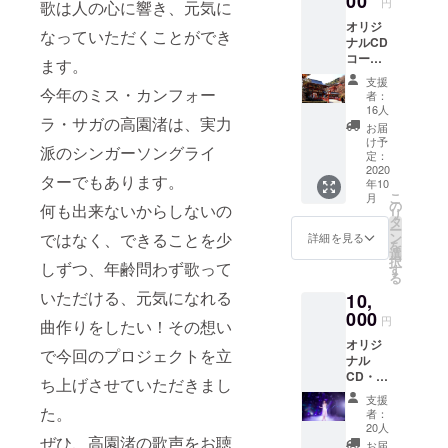
00
円
歌は人の心に響き、元気に
オリジ
なっていただくことができ
ナルCD
コース
ます。
【限定
支援
盤】 今
今年のミス・カンフォー
者：
回制作
16人
ラ・サガの高園渚は、実力
させて
お届
いただ
け予
派のシンガーソングライ
くCDを
定：
１枚
2020
ターでもあります。
年10
（ジャ
こ
月
ケット
の
何も出来ないからしないの
リ
は高園
タ
ー
渚が出
ではなく、できることを少
ン
詳細を見る
を
演しま
選
択
しずつ、年齢問わず歌って
す。）
す
る
佐賀県
いただける、元気になれる
10,
の観光
地で高
000
円
曲作りをしたい！その想い
園渚が
オリジ
撮影し
で今回のプロジェクトを立
ナル
たオリ
CD・
ジナル
ち上げさせていただきまし
MVコー
写真を
支援
ス【限
ポスト
た。
者：
定盤】
カード
20人
ぜひ、高園渚の歌声をお聴
①今回
にて３
お届