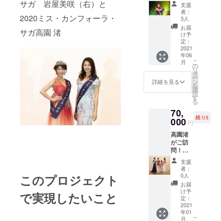
ニライ
2021年
サガ 岩屋美咲（右）と
せてい
支援
ブ・お
1月開催
ただ
者：
2020ミス・カンフォーラ・
渡し会
予定の
き、招
3人
コース
最終選
待チ
お届
サガ高園 渚
1.高園
考会へ
ケット
け予
渚が訪
ご招待
定：
を送付
問し、
2021
チケッ
させて
年06
ミニラ
ト ＊S
いただ
こ
月
イブを
席 ＊最
の
きま
リ
開催 2.
終選考
タ
す。 ＊
ー
ミニラ
会、開
ン
支援い
詳細を見る
を
イブ時
催後
選
ただい
択
に下記
に、高
す
た方
る
商品の
園渚ま
の、会
70,
お渡し
たは
場まで
残り5
①今回
000
2021ミ
の交通
円
制作さ
ス・カ
費等は
高園渚
せてい
ン
各自ご
がご訪
ただく
フォー
負担い
問！ミ
CD×3
ラ・サ
ただけ
ニライ
②佐賀
ガとの
ますよ
支援
ブ・お
県の観
２
うお願
者：
渡し
光地で
ショッ
0人
このプロジェクト
いいた
会、ミ
高園渚
ト写真
しま
お届
スカン
が撮影
撮影会
け予
す。 2.
で実現したいこと
フォー
したオ
定：
＊下記
お披露
ラサガ
2021
リジナ
オプ
目ライ
年01
最終選
ル写真
ション
ブ時に
こ
月
考会ご