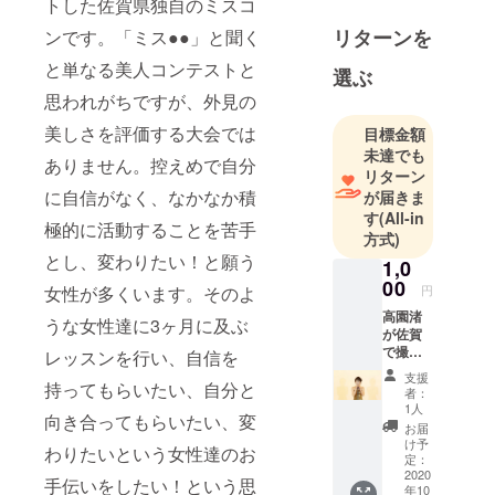
トした佐賀県独自のミスコ
リターンを
ンです。「ミス●●」と聞く
と単なる美人コンテストと
選ぶ
思われがちですが、外見の
美しさを評価する大会では
目標金額
未達でも
ありません。控えめで自分
リターン
に自信がなく、なかなか積
が届きま
す
(All-in
極的に活動することを苦手
方式)
とし、変わりたい！と願う
1,0
00
女性が多くいます。そのよ
円
高園渚
うな女性達に3ヶ月に及ぶ
が佐賀
で撮影
レッスンを行い、自信を
したプ
支援
持ってもらいたい、自分と
ロマイ
者：
ド３
1人
向き合ってもらいたい、変
枚。
お届
け予
わりたいという女性達のお
定：
2020
手伝いをしたい！という思
年10