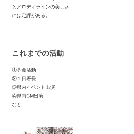
2021ミ
とメロディラインの美しさ
スカン
には定評がある。
フォー
ラサガ
との２
ショッ
ト写真
撮影会
＊オプ
ション
これまでの活動
より、
撮影さ
れたい
方をお
①募金活動
選びく
ださ
②１日署長
い。
③県内イベント出演
④県内CM出演
など