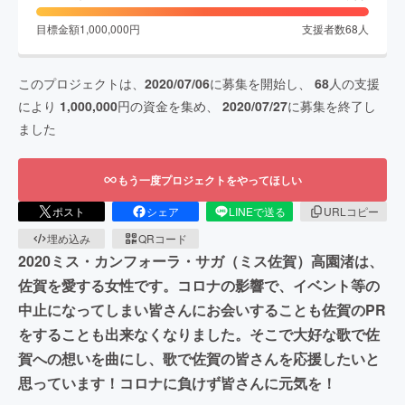
目標金額
1,000,000
円
支援者数
68
人
このプロジェクトは、
2020/07/06
に募集を開始し、
68
人の支援
により
1,000,000
円の資金を集め、
2020/07/27
に募集を終了し
ました
もう一度プロジェクトをやってほしい
ポスト
シェア
LINEで送る
URLコピー
埋め込み
QRコード
2020ミス・カンフォーラ・サガ（ミス佐賀）高園渚は、
佐賀を愛する女性です。コロナの影響で、イベント等の
中止になってしまい皆さんにお会いすることも佐賀のPR
をすることも出来なくなりました。そこで大好な歌で佐
賀への想いを曲にし、歌で佐賀の皆さんを応援したいと
思っています！コロナに負けず皆さんに元気を！