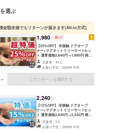
よいのはもちろん、スマートに使いこなせることを
を選ぶ
皆様のご要望を形に出来るように商品企画を行いま
標金額未達でもリターンが届きます
(All-in方式)
1,980
円
残り
7
【25%OFF】 非接触 ドアオープ
ナー+マグネットリリーサー 1セッ
ト 通常価格2,640円→1,980円 商品
代金には、ご自宅までの送料・消費
支援者：43人
税も含まれております。
お届け予定：2020年10月
このリターンを選択する
る
2,240
円
【15%OFF】 非接触 ドアオープ
ナー+マグネットリリーサー 1セッ
ト 通常価格2,640円→2,240円 商品
代金には、ご自宅までの送料・消費
支援者：0人
税も含まれております。
お届け予定：2020年10月