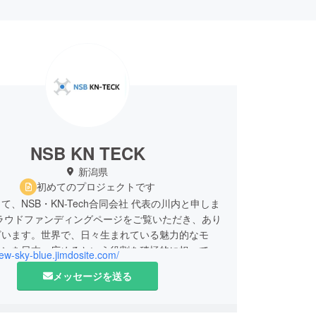
NSB KN TECK
新潟県
初めてのプロジェクトです
て、NSB・KN-Tech合同会社 代表の川内と申しま
クラウドファンディングページをご覧いただき、あり
ざいます。世界で、日々生まれている魅力的なモ
インを日本へ広めるという役割を積極的に担ってい
new-sky-blue.jimdosite.com/
考えております。今回の資金におきましては、今後
メッセージを送る
に回し、より良い商品を提案していきます。今回の
アオープナーだけでなく、皆様の何気ない日常に役
しゃれで便利な小物を目指していきます。便利で使