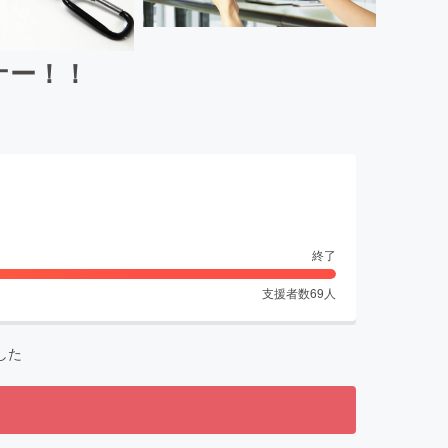
ナー！！
終了
支援者数
69
人
した