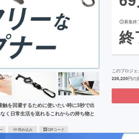
募集終
CAMPFIRE for Social Good
CAMPFIRE Creation
終
CAMPFIREふるさと納税
machi-ya
コミュニティ
このプロジェ
226,220
円の
接触を回避するために使いたい時に3秒で出
スなく日常生活を送れるこれからの持ち物と
ピー
埋め込み
QRコード