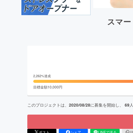
スマー
2,262
%達成
目標金額
10,000
円
このプロジェクトは、
2020/08/28
に募集を開始し、
69
ポスト
シェア
LINEで送る
U