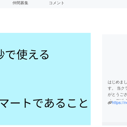
仲間募集
コメント
はじめまし
す。 当
がとうご
ノ・デザ
https://
きたいと
の開発費
非接触ド
立ち、お