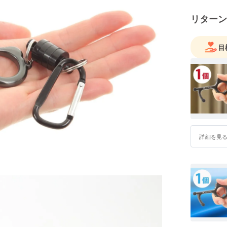
い勝手の
リターン
心がけ、
す。
目
詳細を見