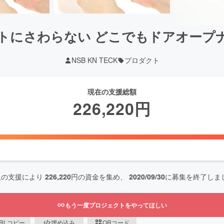
トにさわらない どこでもドアオープ
NSB KN TECK
プロダクト
現在の支援総額
226,220
円
人の支援により
226,220
円の資金を集め、
2020/09/30
に募集を終了しま
もう一度プロジェクトをやってほしい
RLコピー
埋め込み
QRコード