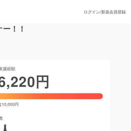
ログイン
/
新規会員登録
ナー！！
うすぐ公開されます
支援総額
プロダクト
6,220
円
ファッション
スポーツ
0,000円
数
ア
ソーシャルグッド
人