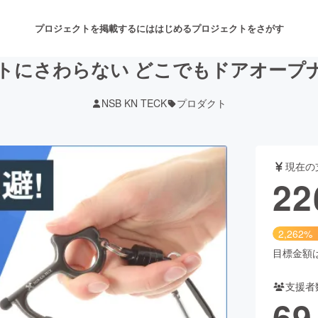
プロジェクトを掲載するには
はじめる
プロジェクトをさがす
トにさわらない どこでもドアオープ
NSB KN TECK
プロダクト
注目のリターン
注目の新着プロジェクト
募集終了が近いプロジェクト
も
現在の
音楽
舞台・パフォーマンス
22
ゲーム・サービス開発
フード・飲食店
2,262%
書籍・雑誌出版
アニメ・漫画
目標金額は1
支援者
チャレンジ
ビューティー・ヘルスケ
69