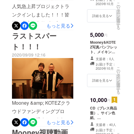
発信してま
んのご支援、誠にありがと
こ
2020年10月
人気急上昇プロジェクトラ
の
リ
うございました！ CD完成ま
タ
ー
ンクインしました！！！皆
ン
詳細を見る
を
で楽しみにお待ちくださ
選
様、本当にありがとうござ
択
もっと見る
す
い！ どうぞ今後とも何卒宜
る
います…！！！ぜひ最後ま
ラストスパー
5,000
円
しくお願い申し上げます！
で、何卒宜しくお願い致し
Mooney&KOTE
Mooney &amp; KOTEZ
ト！！！
Z写真パンフレッ
ます…！！！ ⇩⇩⇩録音風景は
ト、メイキング
official web ⇩⇩⇩
2020/09/09 12:16
コチラ⇩⇩⇩⇩⇩⇩特設Web
映像（DVD-R）
支援者：0人
https://airplanelabel.com/mo
site⇩⇩⇩https://airplanelabel.c
お届け予定：
こ
2020年10月
oney-kotez/
の
om/mooney-kotez/?
リ
タ
ー
ン
詳細を見る
fbclid=IwAR2fgcxBt3TUhejx
を
選
択
GBCwtl0LEqAf5_3GerD4Rb
す
る
lOSQG7a_eY8gIjEEEPWlQ
10,000
円
Mooney &amp; KOTEZクラ
CD（プレス商品
ウドファンディングプロ
盤）、サイン色
紙、
ジェクト、残すところあと
もっと見る
Mooney&KOTE
支援者：40人
Z写真パンフレッ
12時間を切りまし
Mooney視聴動画
お届け予定：
ト、メイキング
2020年10月