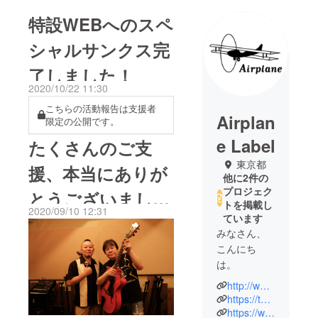
特設WEBへのスペ
シャルサンクス完
了しました！
2020/10/22 11:30
こちらの活動報告は支援者
Airplan
限定の公開です。
e Label
たくさんのご支
東京都
援、本当にありが
他に2件の
プロジェク
とうございまし
トを掲載し
2020/09/10 12:31
ています
た…！！！
みなさん、
こんにち
は。
http://www.airplanelabel.com
音楽制作会
https://twitter.com/AirplaneLabel
社のエアプ
https://www.youtube.com/c/airplanelabel