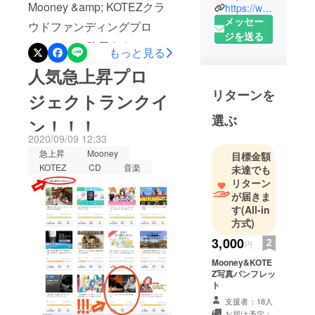
Mooney &amp; KOTEZクラ
https://www.facebook.com/airplane.lab...
レーンレー
メッセー
ベルと申し
ウドファンディングプロ
ジを送る
ます。
ジェクト、 昨日をもって終
もっと見る
了となりました！ 目標額に
「旅」を
人気急上昇プロ
は届かなかったものの、皆
テーマに
リターンを
ジェクトランクイ
レーベルを
様からのたくさんのご支援
立ち上げて
選ぶ
ン！！！
を頂きました。 心より感謝
から、
2020/09/09 12:33
申し上げます。 頂いたご支
これまで１
急上昇
Mooney
目標金額
援は、今回の
００タイト
KOTEZ
CD
音楽
未達でも
ル程のCDを
リターン
Mooney&amp;KOTEZ新譜制
制作してま
が届きま
作費に充てさせて頂きま
す
(All-in
いりまし
す。 そしてご支援頂いた皆
方式)
た。
3,000
様方には、10月頃を目処に
円
ジャンルを
リターンをお送りさせて頂
Mooney&KOTE
超えた個性
Z写真パンフレッ
きますので、 もうしばらく
ト
的で親しま
お待ち下さいませ。 たくさ
支援者：18人
れる音楽を
お届け予定：