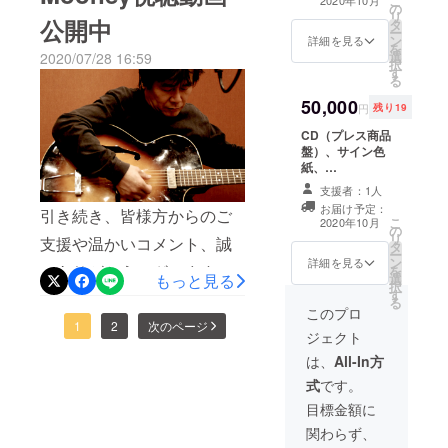
こ
た…！！！昨日より多くの
の
映像（DVD-
リ
公開中
タ
R）、特設ホー
ー
方々のご支援を頂き、誠に
ン
ムページ上にク
詳細を見る
を
選
レジット名を記
2020/07/28 16:59
ありがとうございます！今
択
す
載（※支援時に必
る
ず備考欄にご希
までご支援下さった方々に
50,000
望のお名前をご
円
残り19
もお礼を申し上げます。皆
記入ください。
CD（プレス商品
記入がない場合
様のお陰で、現在53%まで
盤）、サイン色
はCAMPFIREに
紙、
て使用されてい
到達する事ができました。
Mooney&KOTE
るハンドルネー
支援者：1人
Zパンフレット、
ムを使用させて
まだ【特設webページへの
お届け予定：
引き続き、皆様方からのご
メイキング映像
頂きますご了承
こ
2020年10月
スペシャルクレジット記
の
（DVD-R）、
ください。掲載
リ
支援や温かいコメント、誠
タ
CD盤へクレジッ
期間は2020年10
ー
載】や、【商品盤CDへのス
ン
ト記載（スペ
詳細を見る
月上旬を予定し
にありがとうございます。
を
選
もっと見る
シャルサンク
ております。 ま
ペシャルサンクスクレジッ
択
す
ス）
た特定の人物を
現在立ち上げておりますプ
る
このプロ
比喩するお名前
ト記載】も残っておりま
ロジェクトの参考に、これ
1
2
次のページ
や公序良俗に反
ジェクト
す。どうぞ最後まで、何卒
するお名前は掲
までのMooneyの視聴動画
は、
All-In方
載をお断りする
宜しくお願い申し上げま
事が御座いま
を、YouTube再生リストに
式
です。
す、ご注意くだ
す！⇩⇩⇩レコーディング風景
目標金額に
さい。）
まとめました。オールド
はコチラ
関わらず、
ジャズ、ブルース、ジャイ