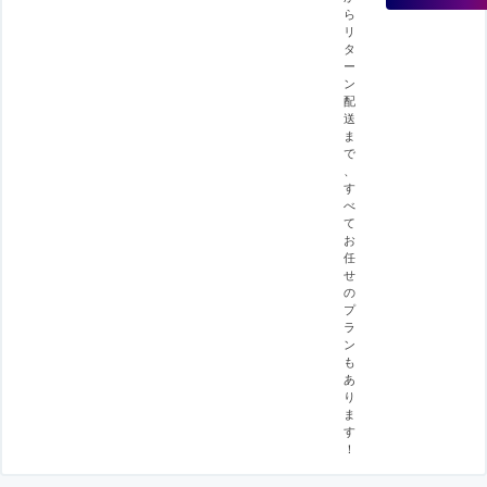
ら
リ
タ
ー
ン
配
送
ま
で
、
す
べ
て
お
任
せ
の
プ
ラ
ン
も
あ
り
ま
す
！