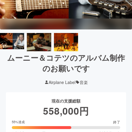
ムーニー＆コテツのアルバム制作
のお願いです
Airplane Label
音楽
現在の支援総額
558,000
円
終了
55
%達成