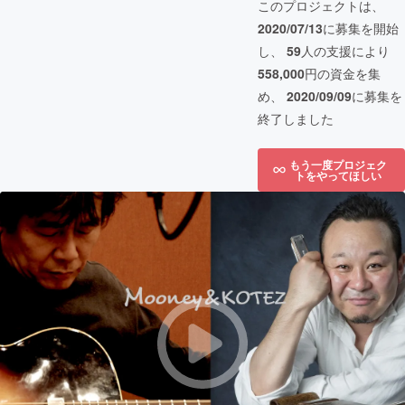
このプロジェクトは、
2020/07/13
に募集を開始
し、
59
人の支援により
558,000
円の資金を集
め、
2020/09/09
に募集を
終了しました
もう一度プロジェク
トをやってほしい