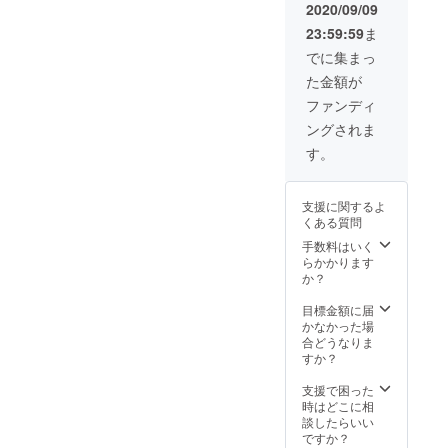
⇩⇩⇩https://youtu.be/FkkJOQc
2020/09/09
ブ等が好きな方には特にお
23:59:59
ま
0CcQ
勧めです。ぜひ聴いて頂け
でに集まっ
ればと思います。何卒宜し
た金額が
くお願い申し上げます。
ファンディ
ングされま
⇩⇩⇩https://www.youtube.com/
す。
watch?
v=FkkJOQc0CcQ&amp;list=
支援に関するよ
PLiZzbP7Xkj8uyTsNlm8IJc
くある質問
OTPgoUpoEyK
手数料はいく
らかかります
か？
目標金額に届
かなかった場
合どうなりま
すか？
支援で困った
時はどこに相
談したらいい
ですか？