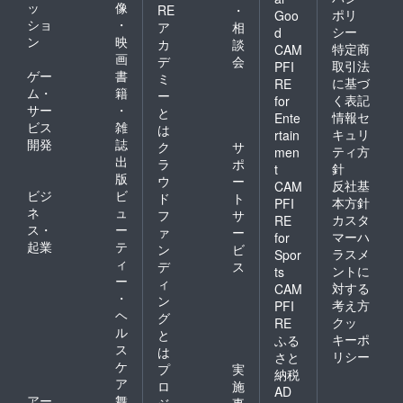
ッ
像
RE
・
ポリ
Goo
ショ
・
ア
相
シー
d
ン
映
カ
談
特定商
CAM
画
デ
会
取引法
PFI
ゲー
書
ミ
に基づ
RE
ム・
籍
ー
く表記
for
サー
・
と
情報セ
Ente
ビス
雑
は
キュリ
rtain
開発
誌
ク
サ
ティ方
men
出
ラ
ポ
針
t
版
ウ
ー
反社基
CAM
ビジ
ビ
ド
ト
本方針
PFI
ネ
ュ
フ
サ
カスタ
RE
ス・
ー
ァ
ー
マーハ
for
起業
テ
ン
ビ
ラスメ
Spor
ィ
デ
ス
ントに
ts
ー
ィ
対する
CAM
・
ン
考え方
PFI
ヘ
グ
クッ
RE
ル
と
キーポ
ふる
ス
は
リシー
さと
ケ
プ
実
納税
ア
ロ
施
AD
アー
舞
ジ
事