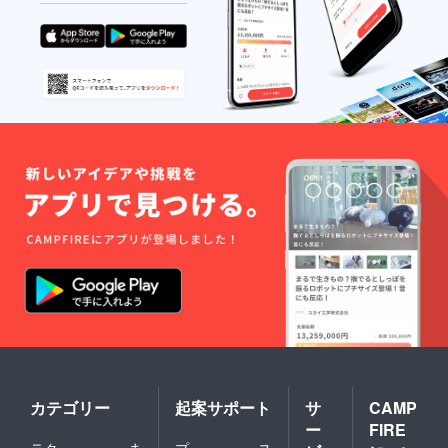
カテゴリー
起案サポート
サ
CAMP
ー
FIRE
テク
ま
プ
ス