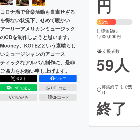
円
コロナ渦で音楽活動も自粛せざる
まちづくり・地域活性化
を得ない状況下、せめて暖かい
55%
アーリーアメリカンミュージック
目標金額は
CAMPFIRE for Social Good
CAMPFIRE Creation
1,000,000円
のCDを制作しようと思います。
CAMPFIREふるさと納税
machi-ya
コミュニティ
Mooney、KOTEZという素晴らし
支援者数
いミュージシャンのアコース
59
人
ティックなアルバム制作に、是非
ご協力をお願い申し上げます。
ポスト
シェア
募集終了まで残
LINEで送る
URLコピー
り
埋め込み
QRコード
終了