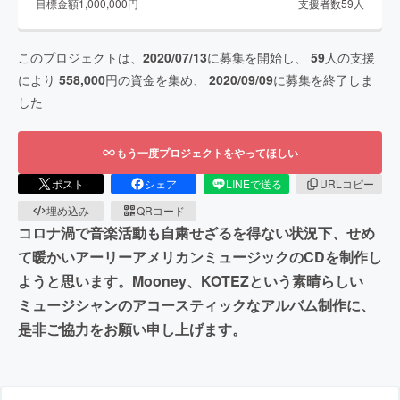
目標金額
1,000,000
円
支援者数
59
人
このプロジェクトは、
2020/07/13
に募集を開始し、
59
人の支援
により
558,000
円の資金を集め、
2020/09/09
に募集を終了しま
した
もう一度プロジェクトをやってほしい
ポスト
シェア
LINEで送る
URLコピー
埋め込み
QRコード
コロナ渦で音楽活動も自粛せざるを得ない状況下、せめ
て暖かいアーリーアメリカンミュージックのCDを制作し
ようと思います。Mooney、KOTEZという素晴らしい
ミュージシャンのアコースティックなアルバム制作に、
是非ご協力をお願い申し上げます。