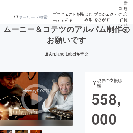
新
ロ
規
グ
会
プロジェクトを掲
はじ
プロジェクト
/
載するには
める
をさがす
イ
員
ン
登
ムーニー＆コテツのアルバム制作の
録
お願いです
人気のプロ
注目のリ
注目の新着プロ
募集終了が近いプ
もうすぐ公開
Airplane Label
音楽
ジェクト
ターン
ジェクト
ロジェクト
されます
アート・写真
音楽
現在の支援総
額
558,
テクノロジー・ガジェット
ゲーム・サ
000
映像・映画
書籍・雑誌
ビジネス・起業
チャレンジ