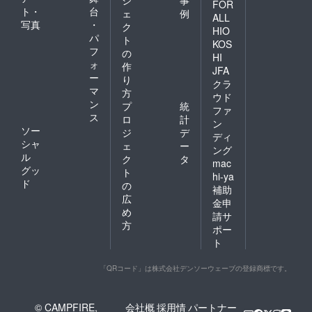
FOR
ト・
台
ェ
例
ALL
写真
・
ク
HIO
パ
ト
KOS
フ
の
HI
ォ
作
JFA
ー
り
クラ
マ
方
ウド
ン
プ
統
ファ
ス
ロ
計
ン
ソー
ジ
デ
ディ
シャ
ェ
ー
ング
ル
ク
タ
mac
グッ
ト
hi-ya
ド
の
補助
広
金申
め
請サ
方
ポー
ト
「QRコード」は株式会社デンソーウェーブの登録商標です。
© CAMPFIRE,
会社概
採用情
パートナー