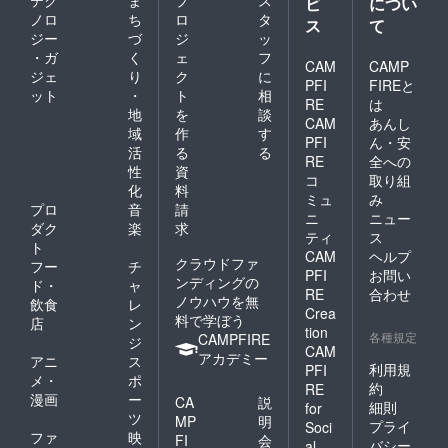
ビ
につい
ノロ
ち
ロ
タ
ス
て
ジー
づ
ジ
ッ
・ガ
く
ェ
フ
CAM
CAMP
ジェ
り
ク
に
PFI
FIREと
ット
・
ト
相
RE
は
地
を
談
CAM
あんし
域
作
す
PFI
ん・安
活
る
る
RE
全への
性
資
コ
取り組
化
料
ミュ
み
プロ
音
請
ニ
ニュー
ダク
楽
求
ティ
ス
ト
CAM
ヘルプ
クラウドファ
フー
チ
PFI
お問い
ンディングの
ド・
ャ
RE
合わせ
ノウハウを無
飲食
レ
Crea
料で学ぼう
店
ン
tion
各種規定
CAMPFIRE
ジ
CAM
アカデミー
アニ
ス
利用規
PFI
メ・
ポ
約
RE
漫画
ー
CA
説
細則
for
ツ
MP
明
プライ
Soci
ファ
映
FI
会
バシー
al