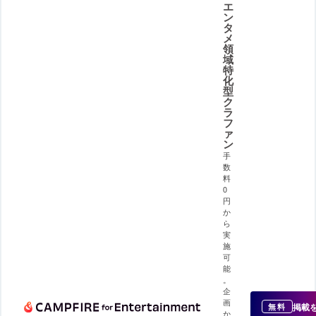
エ
ン
タ
メ
領
域
特
化
型
ク
ラ
フ
ァ
ン
手
数
料
0
円
か
ら
実
施
可
能
。
企
画
掲載
無料
か