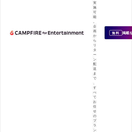
実
施
可
能
。
企
画
掲載
無料
か
ら
リ
タ
ー
ン
配
送
ま
で
、
す
べ
て
お
任
せ
の
プ
ラ
ン