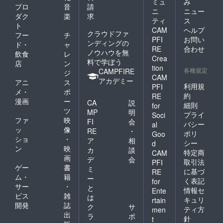
ミュ
み
プロ
音
請
ニ
ニュー
ダク
楽
求
ティ
ス
ト
CAM
ヘルプ
クラウドファ
フー
チ
PFI
お問い
ンディングの
ド・
ャ
RE
合わせ
ノウハウを無
飲食
レ
Crea
料で学ぼう
店
ン
tion
各種規定
CAMPFIRE
ジ
CAM
アカデミー
アニ
ス
利用規
PFI
メ・
ポ
約
RE
漫画
ー
CA
説
細則
for
ツ
MP
明
プライ
Soci
ファ
映
FI
会
バシー
al
ッ
像
RE
・
ポリ
Goo
ショ
・
ア
相
シー
d
ン
映
カ
談
特定商
CAM
画
デ
会
取引法
PFI
ゲー
書
ミ
に基づ
RE
ム・
籍
ー
く表記
for
サー
・
と
情報セ
Ente
ビス
雑
は
キュリ
rtain
開発
誌
ク
サ
ティ方
men
出
ラ
ポ
針
t