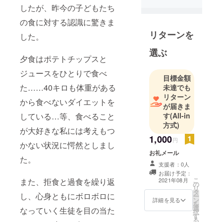
したが、昨今の子どもたち
の食に対する認識に驚きま
リターンを
した。
選ぶ
夕食はポテトチップスと
ジュースをひとりで食べ
目標金額
た……40キロも体重がある
未達でも
リターン
から食べないダイエットを
が届きま
している…等、食べること
す
(All-in
方式)
が大好きな私には考えもつ
1,000
円
かない状況に愕然としまし
お礼メール
た。
支援者：0人
お届け予定：
こ
また、拒食と過食を繰り返
2021年08月
の
リ
タ
し、心身ともにボロボロに
ー
ン
詳細を見る
を
選
なっていく生徒を目の当た
択
す
る