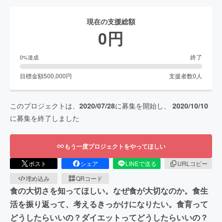
現在の支援総額
0
円
終了
0
%達成
目標金額
500,000
円
支援者数
0
人
このプロジェクトは、
2020/07/28
に募集を開始し、
2020/10/10
に募集を終了しました
もう一度プロジェクトをやってほしい
ポスト
シェア
LINEで送る
URLコピー
埋め込み
QRコード
食の大切さを知ってほしい。なぜ食が大切なのか。食生
活を振り返って、考えるきっかけになりたい。食育って
どうしたらいいの？ダイエットってどうしたらいいの？