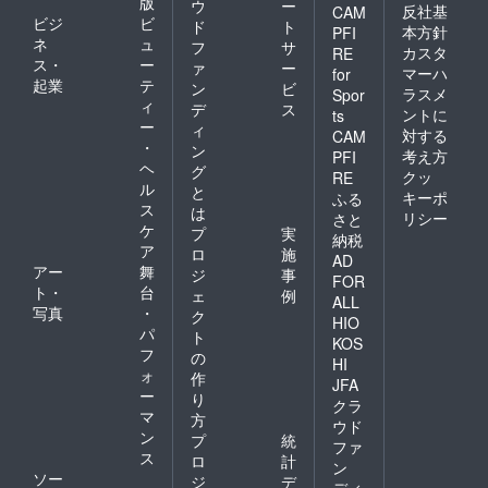
版
ウ
ー
反社基
CAM
ビジ
ビ
ド
ト
本方針
PFI
ネ
ュ
フ
サ
カスタ
RE
ス・
ー
ァ
ー
マーハ
for
起業
テ
ン
ビ
ラスメ
Spor
ィ
デ
ス
ントに
ts
ー
ィ
対する
CAM
・
ン
考え方
PFI
ヘ
グ
クッ
RE
ル
と
キーポ
ふる
ス
は
リシー
さと
ケ
プ
実
納税
ア
ロ
施
AD
アー
舞
ジ
事
FOR
ト・
台
ェ
例
ALL
写真
・
ク
HIO
パ
ト
KOS
フ
の
HI
ォ
作
JFA
ー
り
クラ
マ
方
ウド
ン
プ
統
ファ
ス
ロ
計
ン
ソー
ジ
デ
ディ