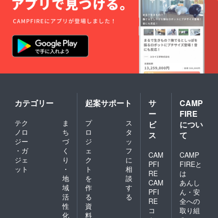
カテゴリー
起案サポート
サ
CAMP
ー
FIRE
テク
ま
プ
ス
ビ
につい
ノロ
ち
ロ
タ
ス
て
ジー
づ
ジ
ッ
・ガ
く
ェ
フ
CAM
CAMP
ジェ
り
ク
に
PFI
FIREと
ット
・
ト
相
RE
は
地
を
談
CAM
あんし
域
作
す
PFI
ん・安
活
る
る
RE
全への
性
資
コ
取り組
化
料