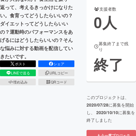
返って、考えるきっかけになりた
支援者数
まちづくり・地域活性化
0
人
い。食育ってどうしたらいいの？
ダイエットってどうしたらいい
CAMPFIRE for Social Good
CAMPFIRE Creation
の？運動時のパフォーマンスをあ
CAMPFIREふるさと納税
machi-ya
コミュニティ
げるにはどうしたらいいの？そん
募集終了まで残
な悩みに対する動画を配信してい
り
きたいです。
終了
ポスト
シェア
LINEで送る
URLコピー
埋め込み
QRコード
このプロジェクトは、
2020/07/28
に募集を開始
し、
2020/10/10
に募集を
終了しました
もう一度プロジェク