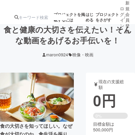
新
ロ
規
グ
会
プロジェクトを掲
はじ
プロジェクト
/
載するには
める
をさがす
イ
員
ン
登
食と健康の大切さを伝えたい！そん
録
な動画をあげるお手伝いを！
人気のプロ
注目のリ
注目の新着プロ
募集終了が近いプ
もうすぐ公開
maron0924
映像・映画
ジェクト
ターン
ジェクト
ロジェクト
されます
アート・写真
音楽
現在の支援総
額
0
円
テクノロジー・ガジェット
ゲーム・サ
映像・映画
書籍・雑誌
0%
目標金額は
食の大切さを知ってほしい。なぜ
500,000円
ビジネス・起業
チャレンジ
食が大切なのか。食生活を振り