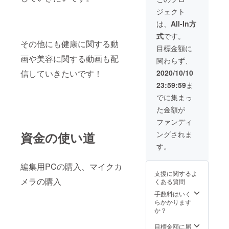
ジェクト
は、
All-In方
式
です。
その他にも健康に関する動
目標金額に
画や美容に関する動画も配
関わらず、
信していきたいです！
2020/10/10
23:59:59
ま
でに集まっ
た金額が
ファンディ
資金の使い道
ングされま
す。
編集用PCの購入、マイクカ
支援に関するよ
メラの購入
くある質問
手数料はいく
らかかります
か？
目標金額に届