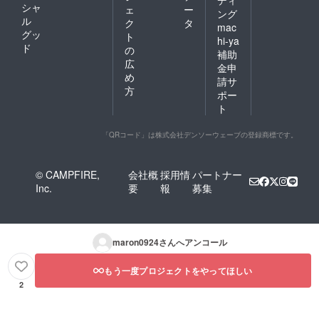
シャ
ェ
ー
ング
ル
ク
タ
mac
グッ
ト
hi-ya
ド
の
補助
広
金申
め
請サ
方
ポー
ト
「QRコード」は株式会社デンソーウェーブの登録商標です。
© CAMPFIRE,
会社概
採用情
パートナー
Inc.
要
報
募集
maron0924
さんへアンコール
もう一度プロジェクトをやってほしい
2