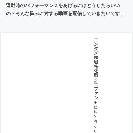
運動時のパフォーマンスをあげるにはどうしたらいい
の？そんな悩みに対する動画を配信していきたいです。
エ
ン
タ
メ
領
域
特
化
型
ク
ラ
フ
ァ
ン
手
数
料
0
円
か
ら