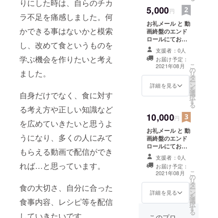
りにした時は、自らのチカ
5,000
円
ラ不足を痛感しました。何
お礼メール と 動
かできる事はないかと模索
画終盤のエンド
ロールにてお名
し、改めて食というものを
前を入れさせて
支援者：0人
頂きます (必ず備
学ぶ機会を作りたいと考え
お届け予定：
考欄にご希望の
こ
2021年08月
の
お名前をご記入
ました。
リ
タ
ください。)
ー
ン
詳細を見る
を
選
自身だけでなく、食に対す
択
す
る
る考え方や正しい知識など
10,000
円
を広めていきたいと思うよ
お礼メール と 動
うになり、多くの人にみて
画終盤のエンド
ロールにてお名
もらえる動画で配信ができ
前を入れさせて
支援者：0人
頂きます 優先的
れば…と思っています。
お届け予定：
に目に付きやす
こ
2021年08月
の
い位置、大きさ
リ
タ
にします (必ず備
食の大切さ、自分に合った
ー
ン
考欄にご希望の
詳細を見る
を
選
食事内容、レシピ等を配信
お名前をご記入
択
す
ください。)
る
していきたいです。
このプロ