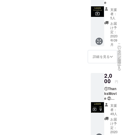
e
ミュージッ
支援
クカレッジ
者：
尚美ダンス
5人
お届
学科に入学
け予
し、
定：
2020
オールジャ
年09
ンルのダン
こ
月
の
リ
スを習得
タ
ー
ン
詳細を見る
JAZZダンス
を
選
の魅力に引
択
す
る
き込まれ、
2,0
以降JAZZダ
00
円
ンスに磨き
①Than
をかけて参
ksMovi
りました。
e ②座
席1席購
支援
入＋光
者：
中島美嘉
の演出
49人
LIVE Tour
※備考欄
お届
に記載
Dancer、
け予
用のお
定：
T.M.Revoluti
名前、
2020