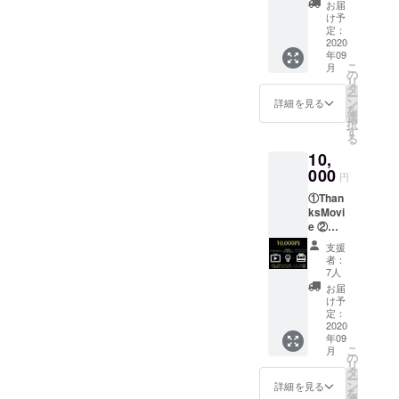
お届
テストで優
ジナルT
け予
シャツ
勝・入賞を
定：
④座席
2020
掴み、
年09
に支援
こ
月
中でも
者の方
の
リ
のお名
2019年にア
タ
ー
前・
ン
詳細を見る
メリカ・ロ
を
メッ
選
択
サンゼルス
セージ
す
る
プレー
にて
10,
トの設
行われた海
置 ※備
000
円
考欄に
外のコンテ
①Than
記載用
ストに挑戦
ksMovi
のお名
し、
e ②座
前、
席1席購
メッ
WORLD OF
支援
入＋光
セージ
者：
DANCE2019
の演出
（任
7人
③オリ
Junior
意）を
お届
ジナル
ご記入
け予
Division にて
タオル
くださ
定：
世界２位と
④オリ
2020
い。
年09
ジナルT
いう功績を
こ
月
シャツ
の
残すことが
リ
⑤座席
タ
ー
できまし
に支援
ン
詳細を見る
を
者の方