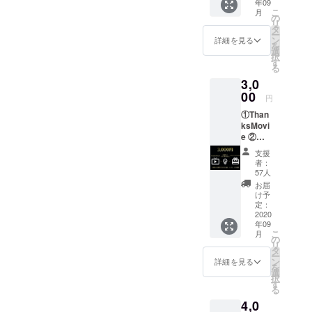
年09
onバックダ
メッ
こ
月
セージ
の
ンサー、
リ
（任
タ
シシドカフ
ー
意）を
ン
詳細を見る
を
ご記入
カPV、寿美
選
択
くださ
す
菜子tour
る
い。
dancer、
3,0
00
田村ゆかり
円
LIVE
①Than
ksMovi
Dancer、
e ②座
堀江由衣
席1席購
支援
LIVE
入＋光
者：
の演出
Dancer、
57人
③オリ
お届
SKE48LIVE
ジナル
け予
振付、
タオル
定：
④座席
2020
ももいろク
年09
に支援
ローバーZ振
こ
月
者の方
の
リ
のお名
付アシスタ
タ
ー
前・
ン
詳細を見る
ント
を
メッ
選
択
など個人と
セージ
す
る
プレー
して様々な
4,0
トの設
実績を残し