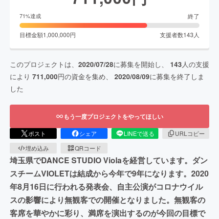
終了
71
%達成
目標金額
1,000,000
円
支援者数
143
人
このプロジェクトは、
2020/07/28
に募集を開始し、
143
人の支援
により
711,000
円の資金を集め、
2020/08/09
に募集を終了しま
した
もう一度プロジェクトをやってほしい
ポスト
シェア
LINEで送る
URLコピー
埋め込み
QRコード
埼玉県でDANCE STUDIO Violaを経営しています。ダン
スチームVIOLETは結成から今年で9年になります。2020
年8月16日に行われる発表会、自主公演がコロナウイル
スの影響により無観客での開催となりました。無観客の
客席を華やかに彩り、満席を演出するのが今回の目標で