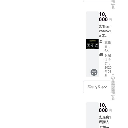
選
た。
択
のお名
す
る
前・
10,
メッ
セージ
000
円
プレー
①Than
トの設
ksMovi
置 ⑥公
e ②座
演開催
席1席購
までを
支援
入＋光
まとめ
者：
の演出
たド
4人
③オリ
キュメ
お届
ジナル
ンタ
け予
タオル
リー動
定：
④オリ
2020
画 ※備
年09
ジナルT
考欄に
こ
月
シャツ
記載用
の
リ
⑤座席
のお名
タ
ー
に支援
前、
ン
詳細を見る
を
者の方
メッ
選
択
のお名
セージ
す
る
前・
（任
10,
メッ
意）を
セージ
000
ご記入
円
プレー
くださ
①座席1
トの設
い。
席購入
置
＋光の
⑥Caori