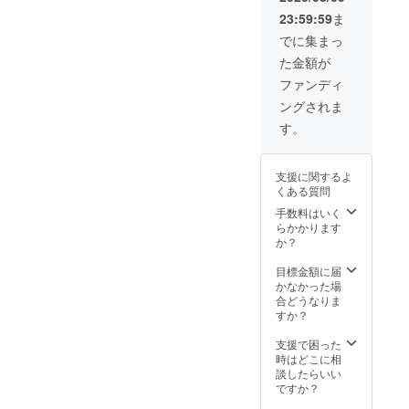
ンレッ
23:59:59
ま
スン ※
備考欄
でに集まっ
に記載
た金額が
用のお
名前、
ファンディ
メッ
ングされま
セージ
（任
す。
意）を
ご記入
くださ
支援に関するよ
い。
くある質問
手数料はいく
らかかります
か？
目標金額に届
かなかった場
合どうなりま
すか？
支援で困った
時はどこに相
談したらいい
ですか？