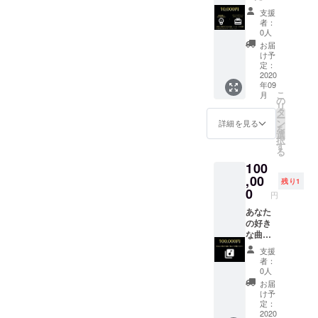
演出 ②
による
支援
オリジ
マン
者：
ナルタ
ツーマ
0人
オル ③
ンレッ
お届
オリジ
スン ※
け予
ナルT
備考欄
定：
シャツ
2020
に記載
年09
④座席
用のお
こ
月
に支援
名前、
の
リ
者の方
メッ
タ
ー
のお名
セージ
ン
詳細を見る
を
前・
（任
選
択
メッ
意）を
す
る
セージ
ご記入
100
プレー
くださ
トの設
,00
い。
残り1
置
0
円
⑤Caori
による
あなた
マン
の好き
ツーマ
な曲を
ンレッ
リクエ
支援
スン ※
ストし
者：
備考欄
ていた
0人
に記載
だき、
お届
用のお
その曲
け予
名前、
でCaori
定：
メッ
先生と
2020