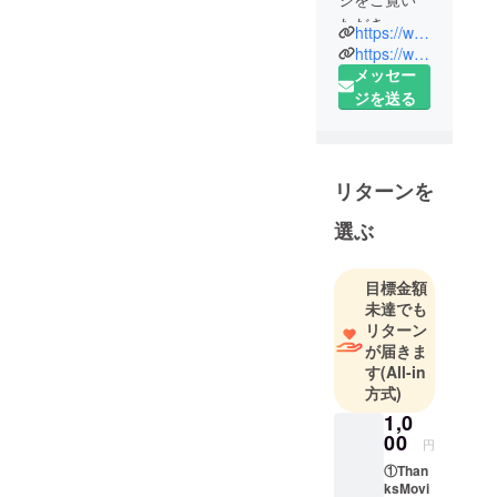
ただき、
https://www.v-dance-company.com/
ありがとう
https://www.instagram.com/caori_violet.japan/
ございま
メッセー
す。
ジを送る
DANCE
STUDIO
リターンを
Viola
JAZZ
選ぶ
DANCE
Performance
目標金額
Team
未達でも
VIOLET
リターン
代表
が届きま
Caori（石黒
す
(All-in
香桜里）と
方式)
申します。
1,0
00
円
私は18歳の
①Than
頃、
ksMovi