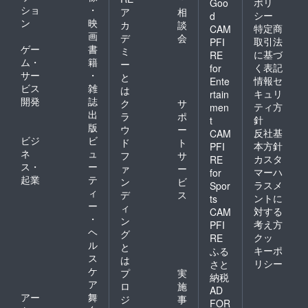
ポリ
Goo
ショ
・
ア
相
シー
d
ン
映
カ
談
特定商
CAM
画
デ
会
取引法
PFI
ゲー
書
ミ
に基づ
RE
ム・
籍
ー
く表記
for
サー
・
と
情報セ
Ente
ビス
雑
は
キュリ
rtain
開発
誌
ク
サ
ティ方
men
出
ラ
ポ
針
t
版
ウ
ー
反社基
CAM
ビジ
ビ
ド
ト
本方針
PFI
ネ
ュ
フ
サ
カスタ
RE
ス・
ー
ァ
ー
マーハ
for
起業
テ
ン
ビ
ラスメ
Spor
ィ
デ
ス
ントに
ts
ー
ィ
対する
CAM
・
ン
考え方
PFI
ヘ
グ
クッ
RE
ル
と
キーポ
ふる
ス
は
リシー
さと
ケ
プ
実
納税
ア
ロ
施
AD
アー
舞
ジ
事
FOR