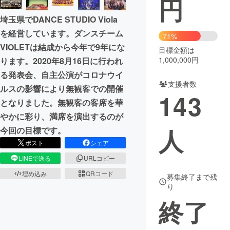
円
埼玉県でDANCE STUDIO Viola
まちづくり・地域活性化
を経営しています。ダンスチーム
71%
VIOLETは結成から今年で9年にな
目標金額は
CAMPFIRE for Social Good
CAMPFIRE Creation
1,000,000円
ります。2020年8月16日に行われ
CAMPFIREふるさと納税
machi-ya
コミュニティ
る発表会、自主公演がコロナウイ
支援者数
ルスの影響により無観客での開催
143
となりました。無観客の客席を華
やかに彩り、満席を演出するのが
人
今回の目標です。
ポスト
シェア
LINEで送る
URLコピー
埋め込み
QRコード
募集終了まで残
り
終了