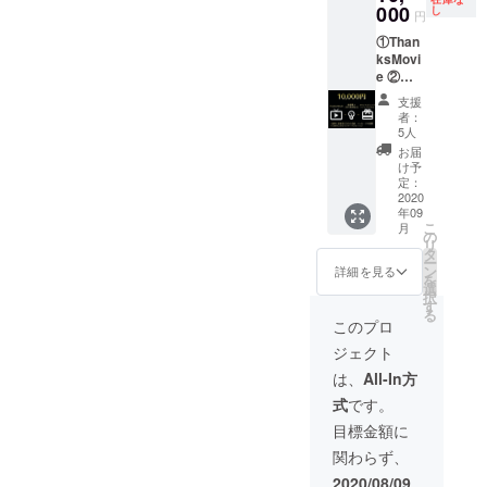
セージ
000
16日
し
円
プレー
（日）
①Than
トの設
Youtub
ksMovi
置 ⑥公
eにて行
e ②座
演開催
われる
席1席購
までを
無料
支援
入＋光
まとめ
LIVE配
者：
の演出
たド
信で支
5人
③オリ
キュメ
援者の
お届
ジナル
ンタ
方のお
け予
タオル
リー動
定：
名前を
④オリ
2020
画 ※備
ご紹介
年09
ジナルT
考欄に
し、感
こ
月
シャツ
記載用
の
謝の気
リ
⑤座席
のお名
タ
持ちを
ー
に支援
前、
ン
お伝え
詳細を見る
を
者の方
メッ
選
いたし
択
のお名
セージ
す
ます。
る
前・
（任
※備考欄
このプロ
メッ
意）を
にリク
ジェクト
セージ
ご記入
エスト
プレー
くださ
してく
は、
All-In方
トの設
い。
ださる
式
です。
置
楽曲を
⑥Caori
記載く
目標金額に
による
ださ
関わらず、
マン
い。
ツーマ
2020/08/09