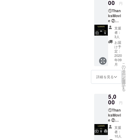
置 ※備
00
円
ながらも
考欄に
①Than
記載用
ksMovi
のお名
2011年よ
e ②座
前、
席1席購
メッ
り、
支援
入＋光
セージ
者：
JAZZ
の演出
（任
3人
DANCE
③オン
意）を
お届
ライン
ご記入
け予
Performance
ワーク
くださ
定：
TEAM
ショッ
2020
い。
年09
プ ※備
VIOLET
こ
月
考欄に
の
を立ち上げ
リ
記載用
タ
ー
ました。
のお名
ン
詳細を見る
を
前、
選
択
メッ
す
《魅せるダ
る
セージ
ンス》を
5,0
（任
意）を
00
モットーと
円
ご記入
し、
①Than
くださ
ksMovi
い。
今まで育成
e ②座
してきた生
席1席購
支援
徒達は
入＋光
者：
の演出
10人
数々のコン
③オリ