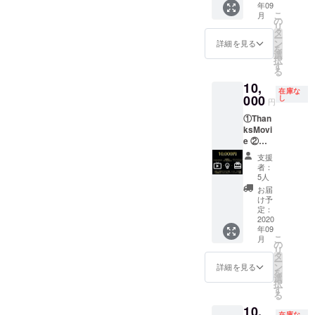
年09
セージ
VIOLET
こ
月
（任
のメン
の
リ
意）を
バーで
タ
ー
ご記入
作品を
ン
詳細を見る
を
くださ
つくり
選
択
い。
ます。
す
る
そし
10,
て、そ
在庫な
の作品
000
し
円
を発表
①Than
会で披
ksMovi
露させ
e ②座
ていた
席1席購
だきま
支援
入＋光
す。
者：
の演出
尚、当
5人
③オリ
日は動
お届
ジナル
画も撮
け予
タオル
影を
定：
④オリ
2020
し、後
年09
ジナルT
日送ら
こ
月
シャツ
せてい
の
リ
⑤座席
ただき
タ
ー
に支援
ます。
ン
詳細を見る
を
者の方
そし
選
択
のお名
て、発
す
る
前・
表会本
10,
メッ
番の8月
在庫な