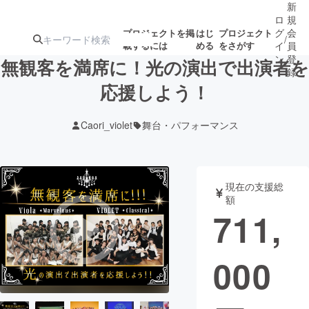
新
ロ
規
グ
会
プロジェクトを掲
はじ
プロジェクト
/
載するには
める
をさがす
イ
員
ン
登
無観客を満席に！光の演出で出演者を
録
応援しよう！
人気のプロ
注目のリ
注目の新着プロ
募集終了が近いプ
もうすぐ公開
Caori_violet
舞台・パフォーマンス
ジェクト
ターン
ジェクト
ロジェクト
されます
アート・写真
音楽
現在の支援総
額
711,
テクノロジー・ガジェット
ゲーム・サ
000
映像・映画
書籍・雑誌
ビジネス・起業
チャレンジ