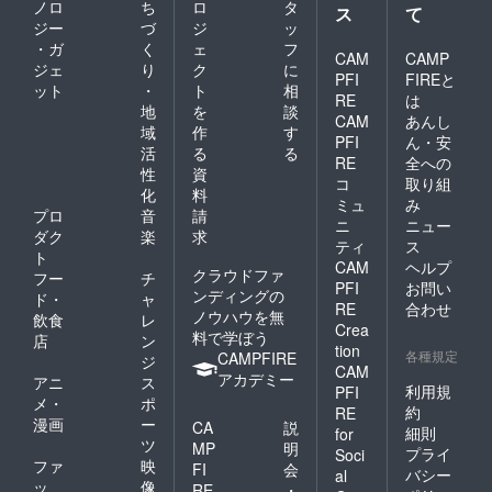
ノロ
ち
ロ
タ
ス
て
ジー
づ
ジ
ッ
・ガ
く
ェ
フ
CAM
CAMP
ジェ
り
ク
に
PFI
FIREと
ット
・
ト
相
RE
は
地
を
談
CAM
あんし
域
作
す
PFI
ん・安
活
る
る
RE
全への
性
資
コ
取り組
化
料
ミュ
み
プロ
音
請
ニ
ニュー
ダク
楽
求
ティ
ス
ト
CAM
ヘルプ
クラウドファ
フー
チ
PFI
お問い
ンディングの
ド・
ャ
RE
合わせ
ノウハウを無
飲食
レ
Crea
料で学ぼう
店
ン
tion
各種規定
CAMPFIRE
ジ
CAM
アカデミー
アニ
ス
利用規
PFI
メ・
ポ
約
RE
漫画
ー
CA
説
細則
for
ツ
MP
明
プライ
Soci
ファ
映
FI
会
バシー
al
ッ
像
RE
・