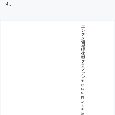
す。
エ
ン
タ
メ
領
域
特
化
型
ク
ラ
フ
ァ
ン
手
数
料
0
円
か
ら
実
施