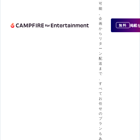
可
能
。
企
画
掲載
無料
か
ら
リ
タ
ー
ン
配
送
ま
で
、
す
べ
て
お
任
せ
の
プ
ラ
ン
も
あ