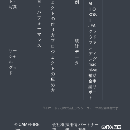
ト・
台
ェ
例
ALL
写真
・
ク
HIO
パ
ト
KOS
フ
の
HI
ォ
作
JFA
ー
り
クラ
マ
方
ウド
ン
プ
統
ファ
ス
ロ
計
ン
ソー
ジ
デ
ディ
シャ
ェ
ー
ング
ル
ク
タ
mac
グッ
ト
hi-ya
ド
の
補助
広
金申
め
請サ
方
ポー
ト
「QRコード」は株式会社デンソーウェーブの登録商標です。
© CAMPFIRE,
会社概
採用情
パートナー
Inc.
要
報
募集