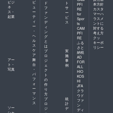
ビジ
ビ
ド
ト
本方針
PFI
ネ
ュ
フ
サ
カスタ
RE
ス・
ー
ァ
ー
マーハ
for
起業
テ
ン
ビ
ラスメ
Spor
ィ
デ
ス
ントに
ts
ー
ィ
対する
CAM
・
ン
考え方
PFI
ヘ
グ
クッ
RE
ル
と
キーポ
ふる
ス
は
リシー
さと
ケ
プ
実
納税
ア
ロ
施
AD
アー
舞
ジ
事
FOR
ト・
台
ェ
例
ALL
写真
・
ク
HIO
パ
ト
KOS
フ
の
HI
ォ
作
JFA
ー
り
クラ
マ
方
ウド
ン
プ
統
ファ
ス
ロ
計
ン
ソー
ジ
デ
ディ
シャ
ェ
ー