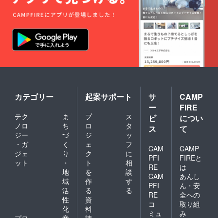
カテゴリー
起案サポート
サ
CAMP
ー
FIRE
テク
ま
プ
ス
ビ
につい
ノロ
ち
ロ
タ
ス
て
ジー
づ
ジ
ッ
・ガ
く
ェ
フ
CAM
CAMP
ジェ
り
ク
に
PFI
FIREと
ット
・
ト
相
RE
は
地
を
談
CAM
あんし
域
作
す
PFI
ん・安
活
る
る
RE
全への
性
資
コ
取り組
化
料
ミュ
み
プロ
音
請