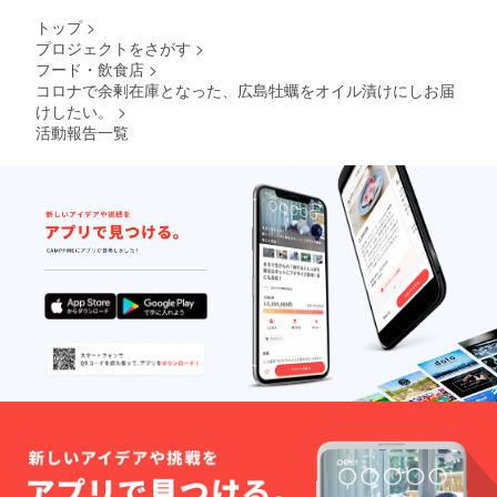
いを込
めて、
トップ
>
直売店
プロジェクトをさがす
>
と当店
フード・飲食店
>
オンラ
コロナで余剰在庫となった、広島牡蠣をオイル漬けにしお届
イン
ショッ
けしたい。
>
プ
活動報告一覧
(https://
www.se
tonosa
chi.com
/)で使用
でき
る、
「支援
者様限
定 商品
購入金
額10%
割引券
(送付月
より1年
間有
効)」を
お届け
しま
す。