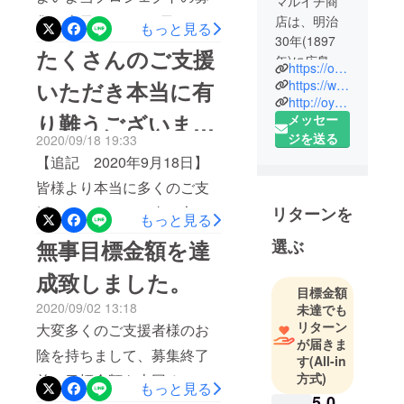
マルイチ商
者数 ： 745人目標を遥か
集も本日でラスト1日となり
店は、明治
もっと見る
に超えるご支援をいただ
30年(1897
ました。これまで本当に多
たくさんのご支援
き、心より御礼申し上げま
年)に広島県
https://oyster-maruichi.com/
くの皆様のご支援のおかげ
安芸津町に
す。そしてたくさんの励ま
https://www.setonosachi.com/
いただき本当に有
で、ここまでたどり着くこ
て創業いた
http://oyster-kitchen.com/
しのお言葉、メッセージを
り難うございま
メッセー
しました。
とができました。本当にあ
いただきましたこと重ねて
ジを送る
2020/09/18 19:33
地元の安芸
りがとうござました。最後
す。
御礼申し上げます。皆様か
津の三津湾
【追記 2020年9月18日】
まで皆様のご期待の添える
で獲れた海
らのご支援を励みとし、今
皆様より本当に多くのご支
よう精一杯このプロジェク
産物の卸売
後の事業に活かして参りま
援いただきました事、心よ
リターンを
もっと見る
を商いと
トを遂行させていただく所
す。順次ではございます
り御礼申し上げます。支援
し、長年、
選ぶ
無事目標金額を達
存でございます。お礼のリ
が、リターン品の発送をス
瀬戸内海で
金額450万円を突破し、支援
ターン品につきましては現
成致しました。
獲れた魚介
タートさせていただきま
者数も500人を超えました。
目標金額
在、準備にとりかかってお
類を販売す
2020/09/02 13:18
す。皆様にお届けする商品
未達でも
本当に、本当に、本当にあ
ることを生
ります。皆様にお届けする
リターン
大変多くのご支援者様のお
を感謝の気持ち込めて、丁
りがとうございます。プロ
業としてお
が届きま
商品を感謝の気持ち込め
陰を持ちまして、募集終了
ります。現
寧に作り、出荷の準備を進
す
(All-in
ジェクト前にはコロナで行
て、丁寧に作り、出荷の準
方式)
在では牡蠣
前に目標金額を上回ること
めてまいります。リターン
もっと見る
き場を失った在庫を、本当
専門店とし
備を進めてまいります。プ
5,0