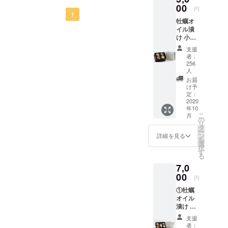
ができました。ご支援頂き
品到着まで今しばらくお待
にどうにかして減らさなけ
00
て地元広島
円
ロジェクト終了後に、1〜2
ました皆様へ心より御礼申
1
ち頂きますよう、お願い申
産牡蠣の品
ればという一心で、プロ
牡蠣オ
週間をかけまして順次発送
し上げます。誠に有り難う
イル漬
質にこだわ
し上げます。まだ先行きの
ジェクトを実行いたしまし
け 小瓶
させていただく予定にして
り、広島県
ございました。また大変温
見えないコロナ渦の状況で
4種セッ
た。多くのメッセージも頂
支援
の名産であ
おります。リターン品到着
ト(全国
者：
かいメッセージも多く頂き
ございますが、終息し、機
き本当に有り難く思ってお
一律送
る牡蠣を中
256
まで今しばらくお待ち頂き
料含む)
人
ましたこと重ねて御礼申し
会がございましたらぜひ広
心とした商
ります。皆様のご支援を決
・牡蠣
お届
ますよう、お願い申し上げ
上げます。この事を励みに
品を取り
のア
け予
島や当店へもお越しいただ
して無駄にすることなく、
ヒー
定：
ます。また別プロジェクト
扱っており
今後の事業に活かして参り
2020
ければ幸いでございます。
ジョ 小
プロジェクト実行を進めて
ます。
年10
ではございますが、弊社同
瓶:120g
ます。 またプロジェクトは
こ
月
この度は誠に有り難うござ
まいります。在庫はまだま
×1本 ・
の
リ
市内の体験型イベントプロ
牡蠣と
タ
引き続き募集終了まで継続
いました。今後共、何卒宜
ー
だ、たくさんございます。
広島レ
ン
詳細を見る
ジェクト、「ヒトコト博」
を
して参ります。引き続き何
モンの
選
しくお願い致します。
プロジェクト終了時にはで
択
アヒー
す
に当店も「牡蠣オイル漬け
る
卒宜しくお願い申し上げま
ジョ 小
きるだけ多くの牡蠣オイル
7,0
作りの体験」として参加予
瓶:120g
す。有限会社マルイチ商
00
漬けを出荷できればと幸い
×1本 ・
円
定としております。下記リ
牡蠣と
店
でございます。プロジェク
①牡蠣
チーズ
ンクのプロジェクトのリ
オイル
のオイ
ト終了まで残り12日、最後
漬け ス
ル漬け
ターン品として募集してお
ペシャ
小
の最後までがんばりたいと
支援
ルセッ
りますので、よろしければ
瓶:120g
者：