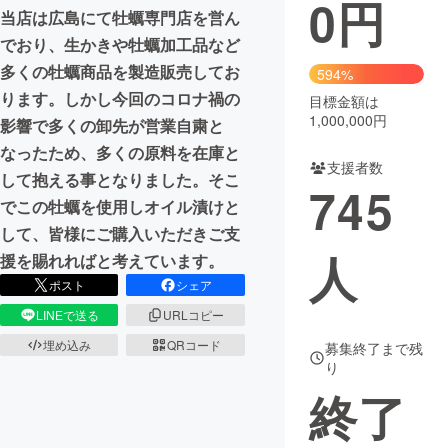
0
円
当店は広島にて牡蠣専門店を営ん
まちづくり・地域活性化
でおり、生かきや牡蠣加工品など
多くの牡蠣商品を製造販売してお
594%
ります。しかし今回のコロナ禍の
CAMPFIRE for Social Good
CAMPFIRE Creation
目標金額は
1,000,000円
影響で多くの卸先が営業自粛と
CAMPFIREふるさと納税
machi-ya
コミュニティ
なったため、多くの原料を在庫と
支援者数
して抱える事となりました。そこ
745
でこの牡蠣を使用しオイル漬けと
して、皆様にご購入いただきご支
人
援を賜れればと考えています。
ポスト
シェア
LINEで送る
URLコピー
埋め込み
QRコード
募集終了まで残
り
終了