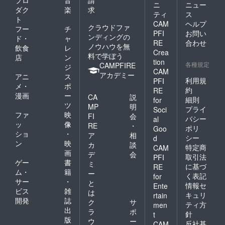
ニ
ニュー
ダク
楽
求
ティ
ス
ト
CAM
ヘルプ
クラウドファ
フー
チ
PFI
お問い
ンディングの
ド・
ャ
RE
合わせ
ノウハウを無
飲食
レ
Crea
料で学ぼう
店
ン
tion
各種規定
CAMPFIRE
ジ
CAM
アカデミー
アニ
ス
利用規
PFI
メ・
ポ
約
RE
漫画
ー
CA
説
細則
for
ツ
MP
明
プライ
Soci
ファ
映
FI
会
バシー
al
ッ
像
RE
・
ポリ
Goo
ショ
・
ア
相
シー
d
ン
映
カ
談
特定商
CAM
画
デ
会
取引法
PFI
ゲー
書
ミ
に基づ
RE
ム・
籍
ー
く表記
for
サー
・
と
情報セ
Ente
ビス
雑
は
キュリ
rtain
開発
誌
ク
サ
ティ方
men
出
ラ
ポ
針
t
版
ウ
ー
反社基
CAM