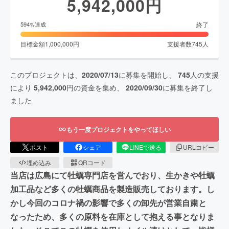
5,942,000
円
終了
594
%達成
目標金額
1,000,000
円
支援者数
745
人
このプロジェクトは、
2020/07/13
に募集を開始し、
745
人の支援
により
5,942,000
円の資金を集め、
2020/09/30
に募集を終了し
ました
もう一度プロジェクトをやってほしい
ポスト
シェア
LINEで送る
URLコピー
埋め込み
QRコード
当店は広島にて牡蠣専門店を営んでおり、生かきや牡蠣
加工品など多くの牡蠣商品を製造販売しております。し
かし今回のコロナ禍の影響で多くの卸先が営業自粛と
なったため、多くの原料を在庫として抱える事となりま