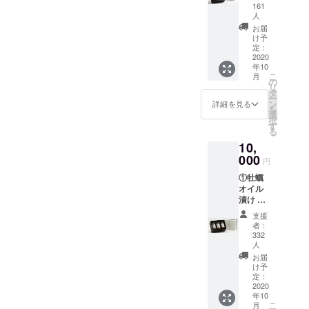
ト (※全
思います。どうぞよろしく
×1本 ・
161
こちらもぜひご覧くださ
国均一
人
牡蠣の
お願い申し上げます。
送料含
吟醸オ
お届
い。東広島『ヒトコト博』
む) ・牡
け予
イル漬
蠣のオ
定：
け 小
ラスト1日、最後まで何卒よ
2020
リーブ
瓶:120g
年10
オイル
ろしくお願い申し上げま
×1本
こ
月
漬け
の
リ
す。
瓶:200g
タ
ー
×1本 ・
ン
詳細を見る
を
牡蠣の
選
択
アヒー
す
る
ジョ 小
10,
瓶:120g
000
×1本 ・
円
牡蠣と
①牡蠣
広島レ
オイル
モンの
漬け 支
アヒー
援特別
ジョ 小
支援
セット
瓶:120g
者：
(※全国
×1本 ・
332
均一送
人
牡蠣と
料含む)
チーズ
お届
牡蠣オ
け予
のオイ
リーブ
定：
ル漬け
2020
オイル
小
年10
漬
瓶:120g
こ
月