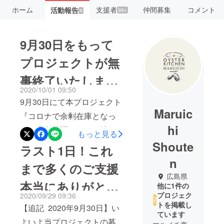
ホーム
支援者
仲間募集
コメント
活動報告
99+
4
9月30日をもって
プロジェクトが無
事終了いたしまし
2020/10/01 09:50
た。
9月30日にて本プロジェクト
Maruic
『コロナで余剰在庫となっ
hi
た、広島牡蠣をオイル漬け
もっと見る
にしお届けしたい。』が無
Shoute
ラスト1日！これ
事終了いたしましたのでご
n
まで多くのご支援
報告申し上げます。皆様、
広島県
本当にありがとう
本当にありがとうございま
他に1件の
プロジェク
2020/09/29 09:36
した。～結果報告～■支援総
ござました！！
トを掲載し
【追記 2020年9月30日】い
額 ： 5,942,000円■支援
ています
よいよ当プロジェクトの募