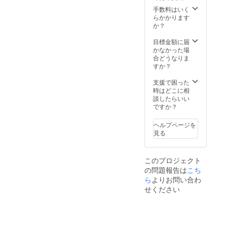
チーズ
www.se
のオイ
手数料はいく
tonosa
ル漬け
らかかります
chi.com
小
か？
/)で使用
瓶:120g
できる
×1本、
目標金額に届
「支援
牡蠣の
かなかった場
者様限
吟醸オ
合どうなりま
定 商品
イル漬
すか？
購入金
け 小
額10%
瓶:120g
支援で困った
割引券
×1本、
時はどこに相
(送付月
広島産
談したらいい
より1年
牡蠣の
ですか？
間有
ディッ
効)」を
プソー
お届け
ヘルプページを
ス:120g
しま
見る
×1本 ②
す。
コロナ
収束
このプロジェクト
後、瀬
の問題報告は
こち
戸内地
ら
よりお問い合わ
方や広
島県に
せください
来てい
ただき
たいと
いう思