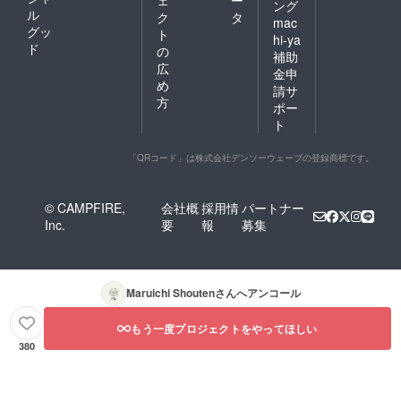
ング
ル
ク
タ
mac
グッ
ト
hi-ya
ド
の
補助
広
金申
め
請サ
方
ポー
ト
「QRコード」は株式会社デンソーウェーブの登録商標です。
© CAMPFIRE,
会社概
採用情
パートナー
Inc.
要
報
募集
Maruichi Shouten
さんへアンコール
もう一度プロジェクトをやってほしい
380