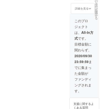
け:200g
の
×1本 ・
リ
×1本、
タ
牡蠣の
ー
牡蠣バ
ン
詳細を見る
吟醸オ
を
ジルオ
選
イル漬
択
イル漬
す
け 小
る
け:200g
このプロ
瓶:120g
×1本、
×1本 ②
ジェクト
牡蠣の
コロナ
広島レ
は、
All-In方
収束
モンオ
後、実
式
です。
リーブ
際に瀬
オイル
目標金額に
戸内地
漬
方や広
関わらず、
け:200g
島県に
×1本、
2020/09/30
来てい
牡蠣の
ただき
23:59:59
ま
アヒー
たいと
ジョ 小
でに集まっ
いう思
瓶:120g
いを込
た金額が
×1本、
めて、
牡蠣と
ファンディ
直売
広島レ
店、ま
ングされま
モンの
た当店
アヒー
す。
オンラ
ジョ 小
イン
瓶:120g
ショッ
×1本、
プ
支援に関するよ
牡蠣と
(https://
くある質問