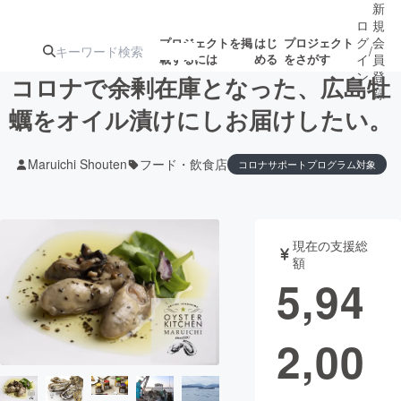
新
ロ
規
グ
会
プロジェクトを掲
はじ
プロジェクト
/
載するには
める
をさがす
イ
員
ン
登
コロナで余剰在庫となった、広島牡
録
蠣をオイル漬けにしお届けしたい。
人気のプロ
注目のリ
注目の新着プロ
募集終了が近いプ
もうすぐ公開
Maruichi Shouten
フード・飲食店
コロナサポートプログラム対象
ジェクト
ターン
ジェクト
ロジェクト
されます
アート・写真
音楽
現在の支援総
額
5,94
テクノロジー・ガジェット
ゲーム・サ
映像・映画
書籍・雑誌
2,00
ビジネス・起業
チャレンジ