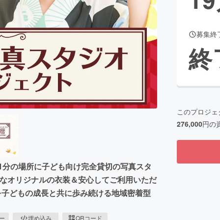
募集終
CAMPFIRE for Social Good
CAMPFIRE Creation
終
CAMPFIREふるさと納税
machi-ya
コミュニティ
このプロジェ
276,000
円の
歩1分の場所に子ども向け完全貸切の写真スタ
ップなオリジナルの衣装＆安心してご利用いただ
を子どもの成長と共に歩み続ける地域密着型
ピー
埋め込み
QRコード