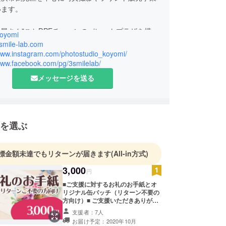
います。
真屋さん"ことDPEチェーンのパレットプラザを横浜
koyomi
・東京都大田区に5店舗運営
3smile-lab.com
メラマンが多数在籍、幅広い撮影事業を展開
/www.instagram.com/photostudio_koyomi/
/www.facebook.com/pg/3smilelab/
保育園・幼稚園向けに撮影および販売を行うスクー
事業
メッセージを送る
ボーンやマタニティフォト、七五三など個人のニー
た出張撮影事業
マンをコンセプトに、従来のスタジオとは異なる完
子ども向けフォトスタジオ「暦-KOYOMI-」の運
を選ぶ
標金額未達でもリターンが届きます
(All-in方式)
3,000
円
■ご支援に対するお礼のお手紙とオ
リジナル缶バッチ（リターン不要の
方向け）■ ご支援いただきありがと
うございます。感謝のお気持ちを郵
支援者：7人
送もしくはメールにてお送りいたし
お届け予定：2020年10月
ます。郵送の場合は、オリジナルの