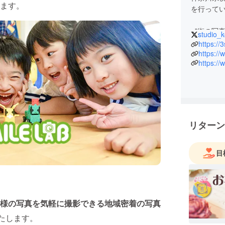
ます。
を行って
■"街の写
studio_
市鶴見区
https://
■自社カ
https:/
https:/
・学校や
ルフォト
・ニュー
ズに沿っ
・大正ロ
全貸切での
リターン
営
目
様の写真を気軽に撮影できる地域密着の写真
いたします。