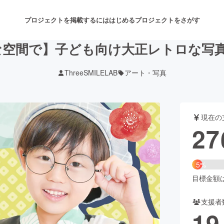
プロジェクトを掲載するには
はじめる
プロジェクトをさがす
な空間で】子ども向け大正レトロな写
ThreeSMILELAB
アート・写真
注目のリターン
注目の新着プロジェクト
募集終了が近いプロジェクト
も
現在の
音楽
舞台・パフォーマンス
27
ゲーム・サービス開発
フード・飲食店
5%
書籍・雑誌出版
アニメ・漫画
目標金額は5
支援者
チャレンジ
ビューティー・ヘルスケ
19