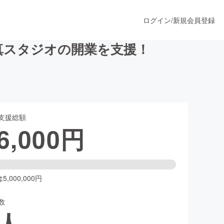
ログイン
/
新規会員登録
真スタジオの開業を支援！
うすぐ公開されます
支援総額
プロダクト
6,000
円
ファッション
スポーツ
,000,000円
数
ア
ソーシャルグッド
人