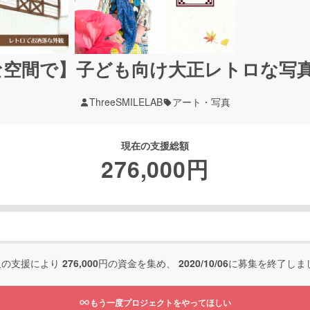
な空間で】子ども向け大正レトロな写
ThreeSMILELAB
アート・写真
現在の支援総額
276,000
円
人の支援により
276,000
円の資金を集め、
2020/10/06
に募集を終了しま
もう一度プロジェクトをやってほしい