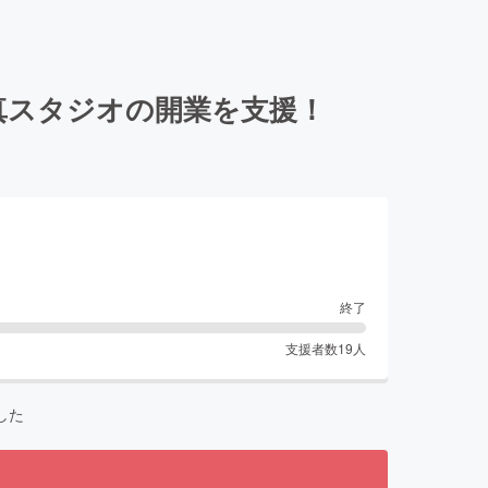
真スタジオの開業を支援！
終了
支援者数
19
人
した