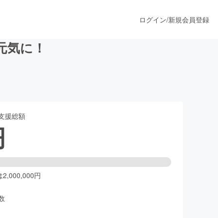
ログイン
/
新規会員登録
元気に！
うすぐ公開されます
支援総額
プロダクト
円
ファッション
スポーツ
,000,000円
数
ア
ソーシャルグッド