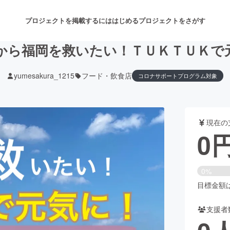
プロジェクトを掲載するには
はじめる
プロジェクトをさがす
から福岡を救いたい！ＴＵＫＴＵＫで
yumesakura_1215
フード・飲食店
コロナサポートプログラム対象
注目のリターン
注目の新着プロジェクト
募集終了が近いプロジェクト
も
現在の
音楽
舞台・パフォーマンス
0
ゲーム・サービス開発
フード・飲食店
0%
書籍・雑誌出版
アニメ・漫画
目標金額は2
支援者
チャレンジ
ビューティー・ヘルスケ