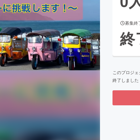
0
募集終
CAMPFIRE for Social Good
CAMPFIRE Creation
終
CAMPFIREふるさと納税
machi-ya
コミュニティ
このプロジェ
終了しました