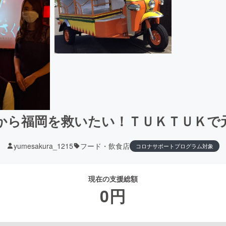
から福岡を救いたい！ＴＵＫＴＵＫで
yumesakura_1215
フード・飲食店
コロナサポートプログラム対象
現在の支援総額
0
円