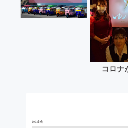
コロナ
0
%達成