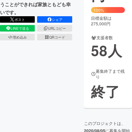
うことができれば家族ともども幸
100%
まちづくり・地域活性化
いです。
目標金額は
ポスト
シェア
275,000円
LINEで送る
URLコピー
CAMPFIRE for Social Good
CAMPFIRE Creation
支援者数
埋め込み
QRコード
CAMPFIREふるさと納税
machi-ya
コミュニティ
58
人
募集終了まで残
り
終了
このプロジェクトは、
2020/08/05
に募集を開始