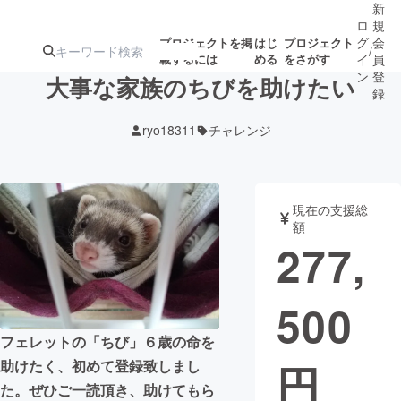
新
ロ
規
グ
会
プロジェクトを掲
はじ
プロジェクト
/
載するには
める
をさがす
イ
員
ン
登
大事な家族のちびを助けたい
録
ryo18311
チャレンジ
人気のプロ
注目のリ
注目の新着プロ
募集終了が近いプ
もうすぐ公開
ジェクト
ターン
ジェクト
ロジェクト
されます
現在の支援総
額
アート・写真
音楽
277,
テクノロジー・ガジェット
ゲーム・サ
500
映像・映画
書籍・雑誌
フェレットの「ちび」６歳の命を
円
助けたく、初めて登録致しまし
ビジネス・起業
チャレンジ
た。ぜひご一読頂き、助けてもら