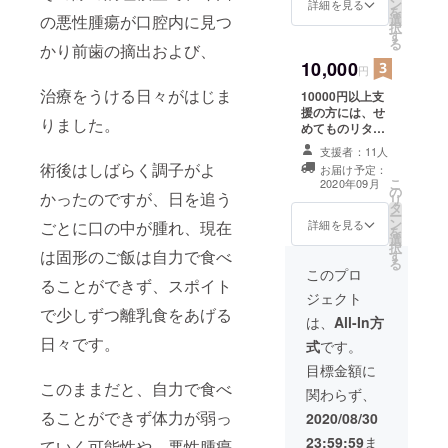
ン
のメッセージと
詳細を見る
を
の悪性腫瘍が口腔内に見つ
選
動画も添付致し
択
す
ます。お礼状
る
かり前歯の摘出および、
（一部手書き）
10,000
も送付させてい
円
ただきます。
治療をうける日々がはじま
10000円以上支
援の方には、せ
りました。
めてものリター
ンで術後のちび
支援者：11人
の様子や経過を
術後はしばらく調子がよ
お届け予定：
メールにてご報
こ
2020年09月
の
告させて頂きま
かったのですが、日を追う
リ
タ
す。その際お礼
ー
ン
のメッセージと
詳細を見る
ごとに口の中が腫れ、現在
を
選
動画も添付致し
択
は固形のご飯は自力で食べ
す
ます。また、直
る
筆のお手紙を発
このプロ
ることができず、スポイト
送させていただ
ジェクト
きます。
で少しずつ離乳食をあげる
は、
All-In方
日々です。
式
です。
目標金額に
このままだと、自力で食べ
関わらず、
ることができず体力が弱っ
2020/08/30
23:59:59
ま
ていく可能性や、悪性腫瘍