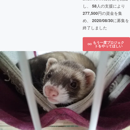
し、
58
人の支援により
277,500
円の資金を集
め、
2020/08/30
に募集を
終了しました
もう一度プロジェク
トをやってほしい