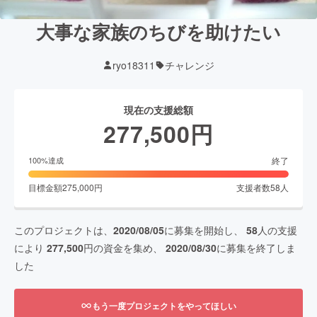
大事な家族のちびを助けたい
ryo18311
チャレンジ
現在の支援総額
277,500
円
終了
100
%達成
目標金額
275,000
円
支援者数
58
人
このプロジェクトは、
2020/08/05
に募集を開始し、
58
人の支援
により
277,500
円の資金を集め、
2020/08/30
に募集を終了しま
した
もう一度プロジェクトをやってほしい