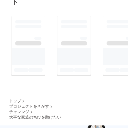
ト
します。クラウドファ
ンディング終了まで残
り１０日、支援率は５
８％まであがりまし
た。本当にみなさまに
は感謝しかありませ
ん。また、ツイッター
やインスタグラムで拡
散をご協力してくだ
さっている皆様にもあ
らためて、お礼を申し
上げます。最後まで家
族みんなでがんばりま
すので、応援のほどよ
トップ
>
ろしくお願い致しま
プロジェクトをさがす
>
チャレンジ
>
す。
大事な家族のちびを助けたい