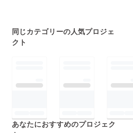
も、ぜひちびには元気
になって欲しい。その
思いが本当に強かった
です。今日までたくさ
同じカテゴリーの人気プロジェ
んの応援メッセージや
クト
温かいお言葉を頂いて
おります。本当にあり
がとうございます。ま
だ、手術を行ったわけ
でも病気が治ったわけ
でもありませんが、手
術ができる体力を残し
ていたちび、全力で支
えてくれている妻、応
援してくれるみなさま
の応援のおかげで、ち
あなたにおすすめのプロジェク
びの未来は明るい方向
へすすんでいる気が致