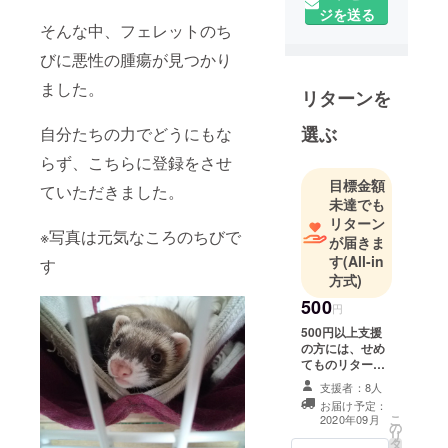
ジを送る
そんな中、フェレットのち
びに悪性の腫瘍が見つかり
ました。
リターンを
選ぶ
自分たちの力でどうにもな
らず、こちらに登録をさせ
目標金額
ていただきました。
未達でも
リターン
※写真は元気なころのちびで
が届きま
す
(All-in
す
方式)
500
円
500円以上支援
の方には、せめ
てものリターン
で術後のちびの
支援者：8人
様子や経過を
お届け予定：
メールにてご報
こ
2020年09月
の
告させて頂きま
リ
タ
す。