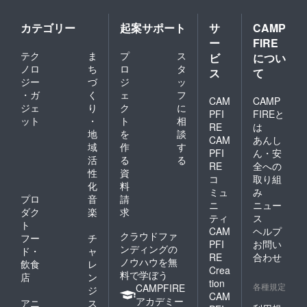
カテゴリー
起案サポート
サ
CAMP
ー
FIRE
テク
ま
プ
ス
ビ
につい
ノロ
ち
ロ
タ
ス
て
ジー
づ
ジ
ッ
・ガ
く
ェ
フ
CAM
CAMP
ジェ
り
ク
に
PFI
FIREと
ット
・
ト
相
RE
は
地
を
談
CAM
あんし
域
作
す
PFI
ん・安
活
る
る
RE
全への
性
資
コ
取り組
化
料
ミュ
み
プロ
音
請
ニ
ニュー
ダク
楽
求
ティ
ス
ト
CAM
ヘルプ
クラウドファ
フー
チ
PFI
お問い
ンディングの
ド・
ャ
RE
合わせ
ノウハウを無
飲食
レ
Crea
料で学ぼう
店
ン
tion
各種規定
CAMPFIRE
ジ
CAM
アカデミー
アニ
ス