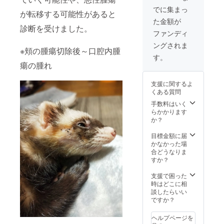
でに集まっ
が転移する可能性があると
た金額が
診断を受けました。
ファンディ
ングされま
※頬の腫瘍切除後～口腔内腫
す。
瘍の腫れ
支援に関するよ
くある質問
手数料はいく
らかかります
か？
目標金額に届
かなかった場
合どうなりま
すか？
支援で困った
時はどこに相
談したらいい
ですか？
ヘルプページを