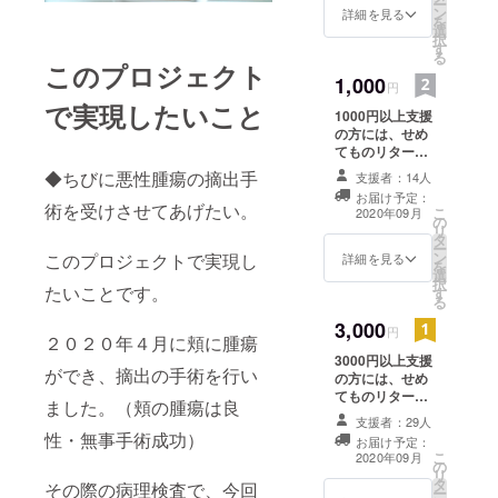
ー
ン
詳細を見る
を
選
択
す
る
このプロジェクト
1,000
円
で実現したいこと
1000円以上支援
の方には、せめ
てものリターン
で術後のちびの
◆ちびに悪性腫瘍の摘出手
支援者：14人
様子や経過を
お届け予定：
メールにてご報
術を受けさせてあげたい。
こ
2020年09月
の
告させて頂きま
リ
タ
す。その際お礼
ー
ン
このプロジェクトで実現し
のメッセージと
詳細を見る
を
選
動画も添付致し
択
たいことです。
す
ます。お礼状も
る
送付させていた
3,000
だきます。
円
２０２０年４月に頬に腫瘍
3000円以上支援
ができ、摘出の手術を行い
の方には、せめ
てものリターン
ました。（頬の腫瘍は良
で術後のちびの
支援者：29人
様子や経過を
性・無事手術成功）
お届け予定：
メールにてご報
こ
2020年09月
の
告させて頂きま
リ
タ
す。その際お礼
その際の病理検査で、今回
ー