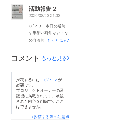
活動報告２
2020/08/20 21:33
８/２０ 本日の通院
で手術が可能かどうか
の血液検査を実施して
もっと見る
きました。検査の結果
はまだ手術可能とのこ
コメント
もっと見る
とです。検査の結果か
ら、準備が整い次第す
ぐに手術が受けられる
投稿するには
ログイン
が
ように本日、段取りを
必要です。
組みました。体力も
プロジェクトオーナーの承
認後に掲載されます。承認
弱ってきている中、結
された内容を削除すること
果がでるまでの間は不
はできません。
安で一杯でした。家族
※投稿する際の注意点
のため、みなさまのご
支援にこたえる為に