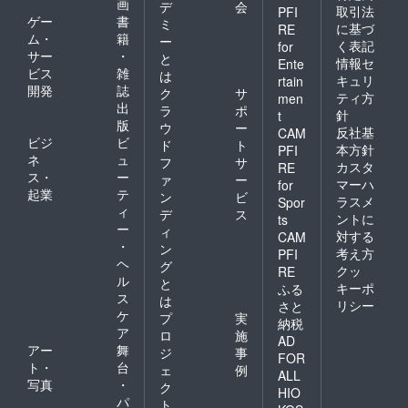
画
デ
会
取引法
PFI
ゲー
書
ミ
に基づ
RE
ム・
籍
ー
く表記
for
サー
・
と
情報セ
Ente
ビス
雑
は
キュリ
rtain
開発
誌
ク
サ
ティ方
men
出
ラ
ポ
針
t
版
ウ
ー
反社基
CAM
ビジ
ビ
ド
ト
本方針
PFI
ネ
ュ
フ
サ
カスタ
RE
ス・
ー
ァ
ー
マーハ
for
起業
テ
ン
ビ
ラスメ
Spor
ィ
デ
ス
ントに
ts
ー
ィ
対する
CAM
・
ン
考え方
PFI
ヘ
グ
クッ
RE
ル
と
キーポ
ふる
ス
は
リシー
さと
ケ
プ
実
納税
ア
ロ
施
AD
アー
舞
ジ
事
FOR
ト・
台
ェ
例
ALL
写真
・
ク
HIO
パ
ト