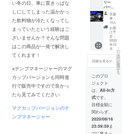
い冬の日、車に置きっぱな
リー
バード
しにしてしまった温かかっ
通常販
支援
売予定
者：
た飲料物が冷たくなってし
価格
10人
8800円
お届
まっていたという経験はご
→5500
け予
円 先着
定：
ざいませんか？そんな問題
10名様
2020
年12
限定
はこの商品が一発で解決し
こ
月
の
リ
てくれます！
タ
ー
ン
詳細を見る
を
選
※テンプマネージャーのマグ
択
す
る
このプロ
カップバージョンも同時進
ジェクト
行で販売中ですので良かっ
は、
All-In方
たら見てみてください
式
です。
目標金額に
マグカップバージョンのテ
関わらず、
ンプマネージャー
2020/08/16
23:59:59
ま
でに集まっ