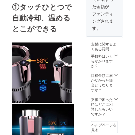
①タッチひとつで
た金額が
ファンディ
自動冷却、温める
ングされま
とこができる
す。
支援に関するよ
くある質問
手数料はいく
らかかります
か？
目標金額に届
かなかった場
合どうなりま
すか？
支援で困った
時はどこに相
談したらいい
ですか？
ヘルプページを
見る