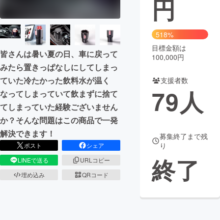
円
まちづくり・地域活性化
518%
目標金額は
CAMPFIRE for Social Good
CAMPFIRE Creation
皆さんは暑い夏の日、車に戻って
100,000円
CAMPFIREふるさと納税
machi-ya
コミュニティ
みたら置きっぱなしにしてしまっ
ていた冷たかった飲料水が温く
支援者数
79
人
なってしまっていて飲まずに捨て
てしまっていた経験ございません
か？そんな問題はこの商品で一発
解決できます！
募集終了まで残
り
ポスト
シェア
終了
LINEで送る
URLコピー
埋め込み
QRコード