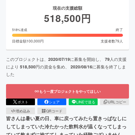
現在の支援総額
518,500
円
終了
518
%達成
目標金額
100,000
円
支援者数
79
人
このプロジェクトは、
2020/07/19
に募集を開始し、
79
人の支援
により
518,500
円の資金を集め、
2020/08/16
に募集を終了しま
した
もう一度プロジェクトをやってほしい
ポスト
シェア
LINEで送る
URLコピー
埋め込み
QRコード
皆さんは暑い夏の日、車に戻ってみたら置きっぱなしに
してしまっていた冷たかった飲料水が温くなってしまっ
ていて飲まずに捨ててしまっていた経験ございません