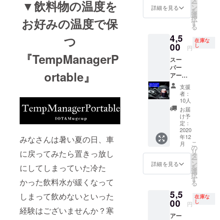
▼飲料物の温度を
ー
fficial
ン
詳細を見る
を
選
インスタグ
択
お好みの温度で保
す
る
ラムフォロ
4,5
つ
ワー500人突
在庫な
00
し
円
破！！！あ
『TempManagerP
りがとうご
スー
パー
ざいます！
ortable』
アー
リー
支援
バード
者：
通常販
10人
売予定
お届
価格
け予
8800円
定：
→4500
2020
年12
みなさんは暑い夏の日、車
円 先着
こ
月
10名様
の
リ
に戻ってみたら置きっ放し
限定
タ
ー
ン
詳細を見る
にしてしまっていた冷た
を
選
択
す
かった飲料水が緩くなって
る
5,5
しまって飲めないといった
在庫な
00
し
円
経験はございませんか？寒
アー