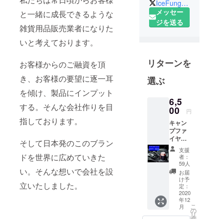
IceFungs_Off
います！
メッセー
と一緒に成長できるような
クラウド
ジを送る
雑貨用品販売業者になりた
ファンディ
いと考えております。
ング終了後
もBASE、
リターンを
Amazonで商
お客様からのご融資を頂
品を販売い
き、お客様の要望に逐一耳
選ぶ
たします。
を傾け、製品にインプット
インスタグ
6,5
する。そんな会社作りを目
ラム、ツ
00
円
イッターの
指しております。
キャン
方もチェッ
プファ
クよろしく
イヤー
そして日本発のこのブラン
限定価
お願いいた
支援
格 通常
ドを世界に広めていきた
者：
します。
販売予
59人
定価格
い。そんな想いで会社を設
Twitter→@Ic
お届
8800円
け予
eFungs_Off
立いたしました。
→6500
定：
インスタグ
円
2020
年12
ラム
こ
月
の
→icefungs_o
リ
タ