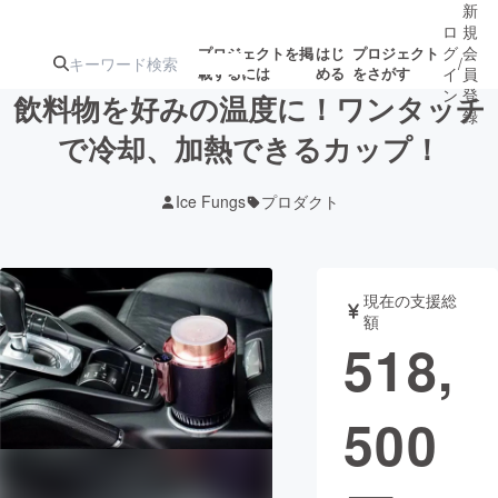
新
ロ
規
グ
会
プロジェクトを掲
はじ
プロジェクト
/
載するには
める
をさがす
イ
員
ン
登
飲料物を好みの温度に！ワンタッチ
録
で冷却、加熱できるカップ！
人気のプロ
注目のリ
注目の新着プロ
募集終了が近いプ
もうすぐ公開
Ice Fungs
プロダクト
ジェクト
ターン
ジェクト
ロジェクト
されます
アート・写真
音楽
現在の支援総
額
518,
テクノロジー・ガジェット
ゲーム・サ
500
映像・映画
書籍・雑誌
ビジネス・起業
チャレンジ