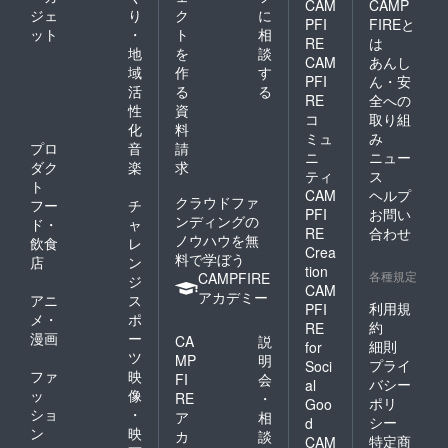
CAM
CAMP
ジェ
り
ク
に
PFI
FIREと
ット
・
ト
相
RE
は
地
を
談
CAM
あんし
域
作
す
PFI
ん・安
活
る
る
RE
全への
性
資
コ
取り組
化
料
ミュ
み
プロ
音
請
ニ
ニュー
ダク
楽
求
ティ
ス
ト
CAM
ヘルプ
クラウドファ
フー
チ
PFI
お問い
ンディングの
ド・
ャ
RE
合わせ
ノウハウを無
飲食
レ
Crea
料で学ぼう
店
ン
tion
各種規定
CAMPFIRE
ジ
CAM
アカデミー
アニ
ス
利用規
PFI
メ・
ポ
約
RE
漫画
ー
CA
説
細則
for
ツ
MP
明
プライ
Soci
ファ
映
FI
会
バシー
al
ッ
像
RE
・
ポリ
Goo
ショ
・
ア
相
シー
d
ン
映
カ
談
特定商
CAM