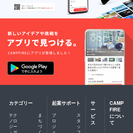
カテゴリー
起案サポート
サ
CAMP
ー
FIRE
テク
ま
プ
ス
ビ
につい
ノロ
ち
ロ
タ
ス
て
ジー
づ
ジ
ッ
・ガ
く
ェ
フ