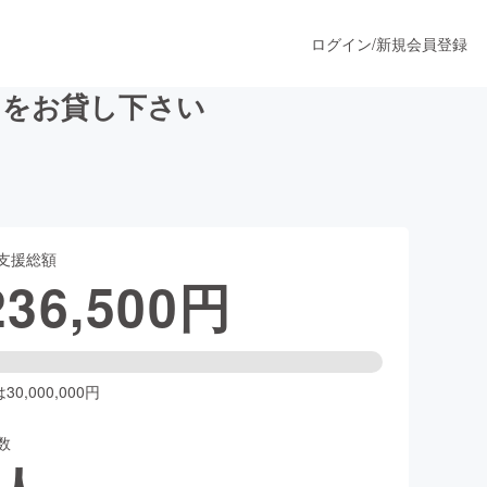
ログイン
/
新規会員登録
力をお貸し下さい
うすぐ公開されます
支援総額
プロダクト
236,500
円
ファッション
スポーツ
0,000,000円
数
ア
ソーシャルグッド