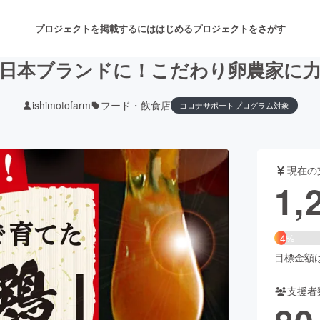
プロジェクトを掲載するには
はじめる
プロジェクトをさがす
日本ブランドに！こだわり卵農家に
ishimotofarm
フード・飲食店
コロナサポートプログラム対象
注目のリターン
注目の新着プロジェクト
募集終了が近いプロジェクト
も
現在の
音楽
舞台・パフォーマンス
1,
ゲーム・サービス開発
フード・飲食店
4%
書籍・雑誌出版
アニメ・漫画
目標金額は3
支援者
チャレンジ
ビューティー・ヘルスケ