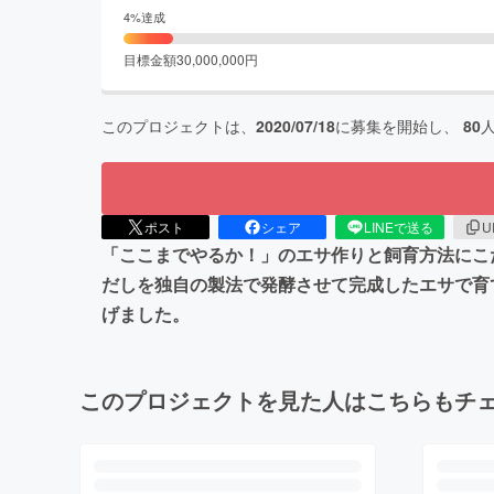
4
%達成
目標金額
30,000,000
円
このプロジェクトは、
2020/07/18
に募集を開始し、
80
ポスト
シェア
LINEで送る
U
「ここまでやるか！」のエサ作りと飼育方法にこ
だしを独自の製法で発酵させて完成したエサで育
げました。
このプロジェクトを見た人はこちらもチ