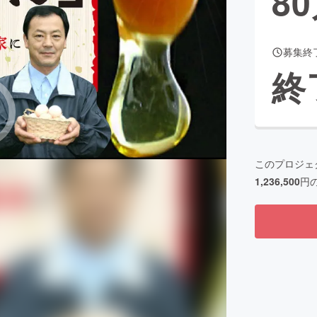
80
募集終
CAMPFIRE for Social Good
CAMPFIRE Creation
終
CAMPFIREふるさと納税
machi-ya
コミュニティ
このプロジェ
1,236,500
円