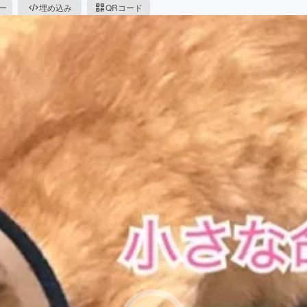
ピー
埋め込み
QRコード