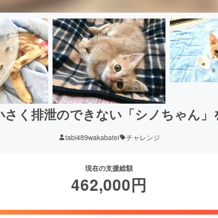
小さく排泄のできない「シノちゃん」
tabi489wakabatei
チャレンジ
現在の支援総額
462,000
円