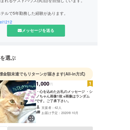
まれるゲストハウス(民泊)を目指しています。
ホテルで5年勤務した経験があります。
ei1212
(ミケ4才)とシノちゃん(茶トラ1才)の元保護猫2匹
メッセージを送る
います！
を選ぶ
標金額未達でもリターンが届きます
(All-in方式)
1,000
円
・心を込めたお礼のメッセージ ・シ
ノちゃん画像1枚 ※画像はランダム
です。ご了承下さい。
支援者：42人
お届け予定：2020年10月