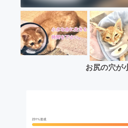
お尻の穴が
231
%達成