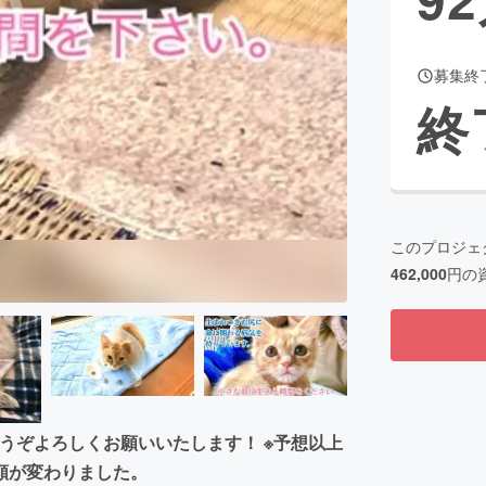
募集終
CAMPFIRE for Social Good
CAMPFIRE Creation
終
CAMPFIREふるさと納税
machi-ya
コミュニティ
このプロジェ
462,000
円の
をどうぞよろしくお願いいたします！ ※予想以上
額が変わりました。