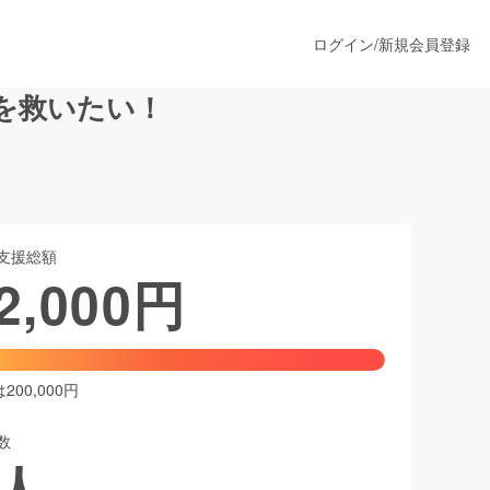
ログイン
/
新規会員登録
を救いたい！
うすぐ公開されます
支援総額
プロダクト
2,000
円
ファッション
スポーツ
00,000円
数
ア
ソーシャルグッド
人