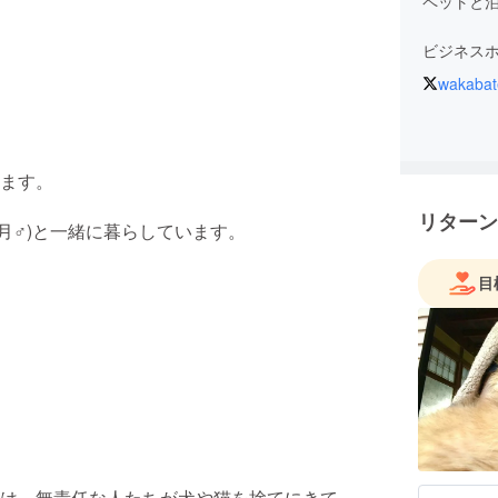
ペットと泊
ビジネス
wakabat
ウニちゃん
に仕えて
ます。
リターン
ヶ月♂)と一緒に暮らしています。
目
は、無責任な人たちが犬や猫を捨てにきて、