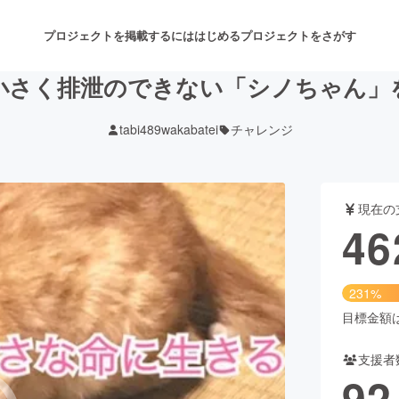
プロジェクトを掲載するには
はじめる
プロジェクトをさがす
小さく排泄のできない「シノちゃん」
tabi489wakabatei
チャレンジ
注目のリターン
注目の新着プロジェクト
募集終了が近いプロジェクト
も
現在の
音楽
舞台・パフォーマンス
46
ゲーム・サービス開発
フード・飲食店
231%
書籍・雑誌出版
アニメ・漫画
目標金額は2
支援者
チャレンジ
ビューティー・ヘルスケ
92