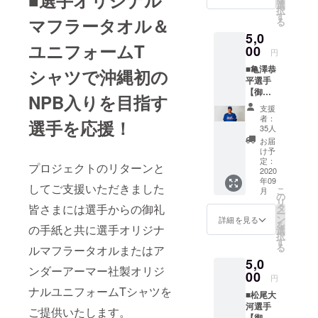
礼手紙
のオリ
選
す。 以
択
をメー
ジナル
す
下、ご
マフラータオル＆
る
ルで送
マフ
了承を
5,0
らせて
ラータ
お願い
ユニフォームT
いただ
00
オルで
いたし
円
くのに
琉球ブ
ます。
■亀澤恭
加え、
シャツで沖縄初の
ルー
※マフ
平選手
李杜軒
オー
ラータ
【御礼
選手の
シャン
オルの
NPB入りを目指す
手紙＋
オリジ
ズを応
デザイ
支援
亀澤恭
ナルマ
援した
ンは変
者：
選手を応援！
平選手
フラー
いとい
35人
更の可
オリジ
タオル
う方は
能性も
お届
ナルマ
をお送
こちら
け予
ござい
フラー
りいた
定：
よりご
ます。
プロジェクトのリターンと
タオ
2020
しま
支援を
年09
ル】 亀
す。 李
よろし
してご支援いただきました
こ
月
澤恭平
杜軒選
の
くお願
リ
選手の
手のオ
皆さまには選手からの御礼
タ
いいた
ー
サイン
リジナ
ン
しま
詳細を見る
を
の手紙と共に選手オリジナ
入り御
ルマフ
選
す。 以
択
礼手紙
ラータ
す
下、ご
る
ルマフラータオルまたはア
をメー
オルで
了承を
5,0
ルで送
琉球ブ
お願い
ンダーアーマー社製オリジ
らせて
00
ルー
いたし
円
いただ
オー
ます。
ナルユニフォームTシャツを
■松尾大
くのに
シャン
※マフ
河選手
加え、
ズを応
ご提供いたします。
ラータ
【御礼