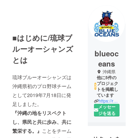
■はじめに/琉球ブ
ルーオーシャンズ
blueoc
とは
eans
沖縄県
琉球ブルーオーシャンズは
他に5件の
プロジェク
沖縄県初のプロ野球チーム
トを掲載し
として2019年7月18日に発
ています
https://ryukyu-blueoceans.jp
足しました。
メッセー
『沖縄の地をリスペクト
ジを送る
し、県⺠と共に歩み、共に
繁栄する。』
ことをチーム