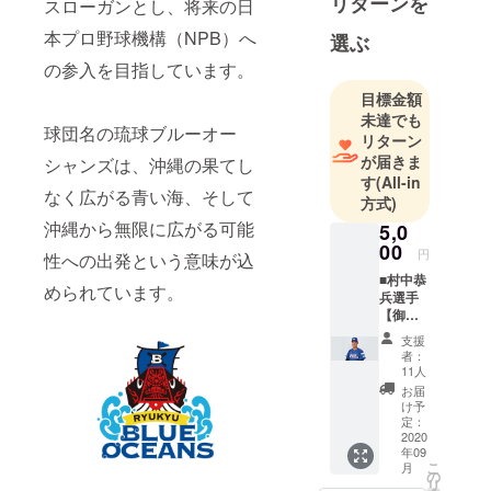
リターンを
スローガンとし、将来の日
本プロ野球機構（NPB）へ
選ぶ
の参入を目指しています。
目標金額
未達でも
球団名の琉球ブルーオー
リターン
が届きま
シャンズは、沖縄の果てし
す
(All-in
なく広がる⻘い海、そして
方式)
沖縄から無限に広がる可能
5,0
00
円
性への出発という意味が込
■村中恭
められています。
兵選手
【御礼
手紙＋
支援
村中恭
者：
兵選手
11人
オリジ
お届
ナルマ
け予
フラー
定：
タオ
2020
年09
ル】 村
こ
月
中恭兵
の
リ
選手の