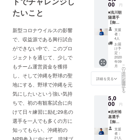
トでチャレンジし
らせて
00
オルで
いたし
円
いただ
琉球ブ
ます。
たいこと
■浅川朝
くのに
ルー
※マフ
陽選手
加え、
オー
ラータ
【御礼
金子隆
シャン
オルの
手紙＋
浩選手
ズを応
デザイ
新型コロナウイルスの影響
支援
浅川朝
のオリ
援した
ンは変
者：
陽選手
ジナル
で、収益源である興行試合
いとい
4人
更の可
オリジ
マフ
う方は
能性も
お届
ナルマ
ができない中で、このプロ
ラータ
こちら
け予
ござい
フラー
オルを
定：
よりご
ます。
ジェクトを通じて、少しで
タオ
2020
お送り
支援を
年09
ル】 浅
いたし
よろし
もチーム運営資金を獲得
こ
月
川朝陽
ます。
の
くお願
リ
選手の
金子隆
タ
いいた
し、そして沖縄を野球の聖
ー
サイン
浩選手
ン
しま
詳細を見る
を
入り御
のオリ
選
す。 以
地にする、野球で沖縄を元
択
礼手紙
ジナル
す
下、ご
る
をメー
気にしたいという強い気持
マフ
了承を
5,0
ルで送
ラータ
お願い
ちで、初の有観客試合に向
らせて
00
オルで
いたし
円
いただ
琉球ブ
ます。
けて日々練習に励む29名の
■吉村裕
くのに
ルー
※マフ
基選手
加え、
オー
ラータ
選手を一人でも多くの方に
【御礼
浅川朝
シャン
オルの
手紙＋
陽選手
ズを応
デザイ
知ってもらい、沖縄初の
支援
吉村裕
のオリ
援した
ンは変
者：
基選手
ジナル
いとい
21人
NPB参入に向けて、琉球ブ
更の可