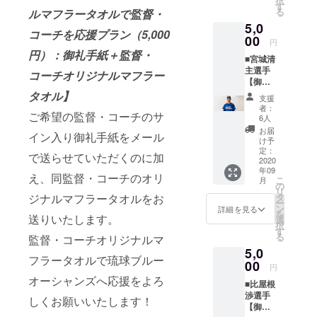
択
礼手紙
ラータ
す
下、ご
ござい
る
ルマフラータオルで監督・
をメー
オルで
了承を
ます。
5,0
ルで送
琉球ブ
お願い
コーチを応援プラン（5,000
らせて
00
ルー
いたし
円
いただ
オー
ます。
円）：御礼手紙＋監督・
■宮城清
くのに
シャン
※マフ
主選手
加え、
ズを応
コーチオリジナルマフラー
ラータ
【御礼
横山辰
援した
オルの
手紙＋
タオル】
巳選手
いとい
デザイ
支援
宮城清
のオリ
う方は
ンは変
者：
ご希望の監督・コーチのサ
主選手
ジナル
こちら
6人
更の可
オリジ
マフ
よりご
能性も
お届
イン入り御礼手紙をメール
ナルマ
ラータ
支援を
け予
ござい
フラー
オルを
定：
よろし
ます。
で送らせていただくのに加
タオ
2020
お送り
くお願
年09
ル】 宮
いたし
いいた
え、同監督・コーチのオリ
こ
月
城清主
ます。
の
しま
リ
選手の
横山辰
ジナルマフラータオルをお
タ
す。 以
ー
サイン
巳選手
ン
下、ご
詳細を見る
を
送りいたします。
入り御
のオリ
選
了承を
択
礼手紙
ジナル
す
お願い
る
監督・コーチオリジナルマ
をメー
マフ
いたし
5,0
ルで送
ラータ
ます。
フラータオルで琉球ブルー
らせて
00
オルで
※マフ
円
いただ
琉球ブ
ラータ
オーシャンズへ応援をよろ
■比屋根
くのに
ルー
オルの
渉選手
加え、
オー
しくお願いいたします！
デザイ
【御礼
宮城清
シャン
ンは変