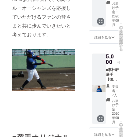
オリジ
マフ
う方は
能性も
お届
ナルマ
ルーオーシャンズを応援し
ラータ
こちら
け予
ござい
フラー
オルを
定：
よりご
ます。
ていただけるファンの皆さ
タオ
2020
お送り
支援を
年09
ル】 吉
いたし
よろし
こ
まと共に歩んでいきたいと
月
村裕基
ます。
の
くお願
リ
選手の
浅川朝
タ
いいた
考えております。
ー
サイン
陽選手
ン
しま
詳細を見る
を
入り御
のオリ
選
す。 以
択
礼手紙
ジナル
す
下、ご
る
をメー
マフ
了承を
5,0
ルで送
ラータ
お願い
らせて
00
オルで
いたし
円
いただ
琉球ブ
ます。
■李杜軒
くのに
ルー
※マフ
選手
加え、
オー
ラータ
【御礼
吉村裕
シャン
オルの
手紙＋
基選手
ズを応
デザイ
支援
李杜軒
のオリ
援した
ンは変
者：
選手オ
ジナル
いとい
7人
更の可
リジナ
マフ
う方は
能性も
お届
ルマフ
ラータ
こちら
け予
ござい
ラータ
オルを
定：
よりご
ます。
オル】
2020
お送り
支援を
年09
李杜軒
いたし
よろし
こ
月
選手の
ます。
の
くお願
リ
サイン
吉村裕
タ
いいた
ー
入り御
基選手
ン
しま
■選手オリジナル
詳細を見る
を