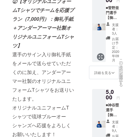
00
②【オリジナルユニフォー
円
入り御
オー
ます。
■菅野亜
礼手紙
シャン
ムTシャツでチームを応援プ
※マフ
門選手
をメー
ズを応
ラータ
【御礼
ルで送
ラン（7,000円）：御礼手紙
援した
オルの
手紙＋
らせて
いとい
デザイ
支援
＋アンダーアーマー社製オ
菅野亜
いただ
う方は
ンは変
者：
門選手
くのに
こちら
3人
更の可
リジナルユニフォームTシャ
オリジ
加え、
よりご
能性も
お届
ナルマ
ダニエ
支援を
け予
ござい
ツ】
フラー
ル ゴン
定：
よろし
ます。
タオ
2020
ザレス
くお願
選手のサイン入り御礼手紙
年09
ル】 菅
選手の
いいた
こ
月
野亜門
オリジ
の
をメールで送らせていただ
しま
リ
選手の
ナルマ
タ
す。 以
ー
サイン
くのに加え、アンダーアー
フラー
ン
下、ご
詳細を見る
を
入り御
タオル
選
了承を
択
マー社製のオリジナルユニ
礼手紙
をお送
す
お願い
る
をメー
りいた
いたし
フォームTシャツをお送りい
5,0
ルで送
しま
ます。
らせて
00
す。 ダ
※マフ
円
たします。
いただ
ニエル
ラータ
■神谷塁
くのに
ゴンザ
オルの
オリジナルユニフォームT
選手
加え、
レス選
デザイ
【御礼
菅野亜
シャツで琉球ブルーオー
手のオ
ンは変
手紙＋
門選手
リジナ
更の可
支援
神谷塁
シャンズへ応援をよろしく
のオリ
ルマフ
能性も
者：
選手オ
ジナル
ラータ
9人
ござい
お願いいたします！
リジナ
マフ
オルで
ます。
お届