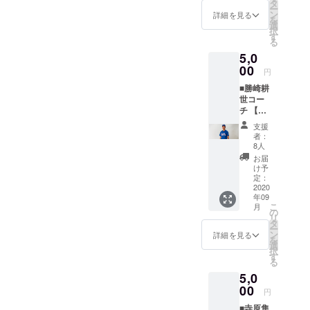
尾安志
清水直
タ
援した
ー
コーチ
行監督
ン
いとい
詳細を見る
を
のサイ
のオリ
選
う方は
択
ン入り
ジナル
す
こちら
る
御礼手
マフ
よりご
5,0
紙を
ラータ
支援を
メール
00
オルで
よろし
円
で送ら
琉球ブ
くお願
■勝崎耕
せてい
ルー
いいた
世コー
ただく
オー
しま
チ 【御
のに加
シャン
す。 以
礼手紙
え、田
ズを応
下、ご
支援
＋勝崎
尾安志
援した
了承を
者：
耕世
コーチ
いとい
8人
お願い
コーチ
のオリ
う方は
いたし
お届
オリジ
ジナル
こちら
け予
ます。
ナルマ
マフ
定：
よりご
※マフ
フラー
2020
ラータ
支援を
ラータ
年09
タオ
オルを
よろし
オルの
こ
月
ル】 勝
お送り
の
くお願
デザイ
リ
崎耕世
いたし
タ
いいた
ンは変
ー
コーチ
ます。
ン
しま
詳細を見る
更の可
を
のサイ
田尾安
選
す。 以
能性も
択
ン入り
志コー
す
下、ご
ござい
る
御礼手
チのオ
了承を
ます。
5,0
紙を
リジナ
お願い
メール
00
ルマフ
いたし
円
で送ら
ラータ
ます。
■寺原隼
せてい