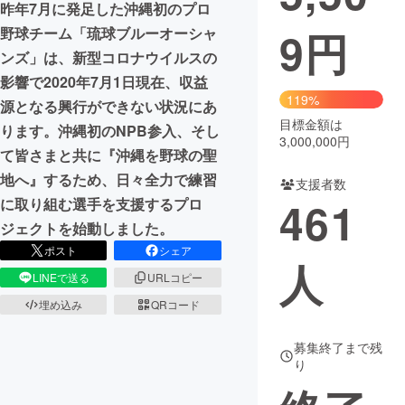
昨年7月に発足した沖縄初のプロ
9
円
野球チーム「琉球ブルーオーシャ
まちづくり・地域活性化
ンズ」は、新型コロナウイルスの
影響で2020年7月1日現在、収益
CAMPFIRE for Social Good
CAMPFIRE Creation
119%
源となる興行ができない状況にあ
CAMPFIREふるさと納税
machi-ya
コミュニティ
目標金額は
ります。沖縄初のNPB参入、そし
3,000,000円
て皆さまと共に『沖縄を野球の聖
地へ』するため、日々全力で練習
支援者数
461
に取り組む選手を支援するプロ
ジェクトを始動しました。
ポスト
シェア
人
LINEで送る
URLコピー
埋め込み
QRコード
募集終了まで残
り