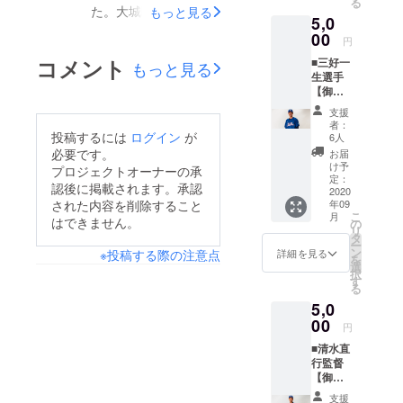
る
ルで送
オルで
た。大城駿斗選手、浅
了承を
もっと見る
5,0
らせて
琉球ブ
お願い
川朝陽選手、宮城清主
いただ
00
ルー
いたし
円
くのに
オー
ます。
選手からのビデオメッ
コメント
■三好一
加え、
もっと見る
シャン
※マフ
生選手
セージをご覧くださ
花城凜
ズを応
ラータ
【御礼
選手の
援した
オルの
い！皆さまのご支援、
手紙＋
オリジ
いとい
デザイ
支援
三好一
ナルマ
よろしくお願いいたし
う方は
ンは変
者：
生選手
投稿するには
ログイン
が
フラー
こちら
6人
更の可
ます。
オリジ
タオル
よりご
必要です。
能性も
お届
ナルマ
をお送
支援を
け予
ござい
プロジェクトオーナーの承
フラー
りいた
定：
よろし
ます。
認後に掲載されます。承認
タオ
2020
しま
くお願
された内容を削除すること
年09
ル】 ※
す。 花
いいた
こ
月
マフ
はできません。
城凜選
の
しま
リ
ラータ
手のオ
タ
す。 以
ー
オルの
リジナ
ン
下、ご
※投稿する際の注意点
詳細を見る
を
イメー
ルマフ
選
了承を
択
ジ画像
ラータ
す
お願い
る
を修正
オルで
いたし
5,0
しまし
琉球ブ
ます。
た。 三
00
ルー
※マフ
円
好一生
オー
ラータ
■清水直
選手の
シャン
オルの
行監督
サイン
ズを応
デザイ
【御礼
入り御
援した
ンは変
手紙＋
礼手紙
いとい
更の可
支援