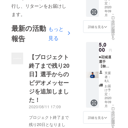
ラータ
オルを
定：
よろし
ます。
行し、リターンをお届けし
オル】
2020
お送り
くお願
年09
森颯馬
いたし
いいた
ます。
こ
月
選手の
ます。
の
しま
リ
サイン
大城駿
タ
す。 以
ー
入り御
最新の活動
斗選手
ン
下、ご
詳細を見る
もっと
を
礼手紙
のオリ
選
了承を
択
をメー
ジナル
す
お願い
報告
見る
る
ルで送
マフ
いたし
5,0
らせて
ラータ
ます。
いただ
00
オルで
※マフ
円
くのに
琉球ブ
ラータ
【プロジェクト
■花城凜
加え、
ルー
オルの
選手
森颯馬
オー
デザイ
終了まで残り20
【御礼
選手の
シャン
ンは変
手紙＋
オリジ
ズを応
日】選手からの
更の可
支援
花城凜
ナルマ
援した
能性も
者：
選手オ
フラー
ビデオメッセー
いとい
8人
ござい
リジナ
タオル
う方は
ます。
お届
ルマフ
ジを追加しまし
をお送
こちら
け予
ラータ
りいた
定：
よりご
た！
オル】
2020
しま
支援を
年09
花城凜
す。 森
よろし
こ
月
2020/08/11 17:09
選手の
颯馬選
の
くお願
リ
サイン
手のオ
タ
いいた
ー
入り御
プロジェクト終了まで
リジナ
ン
しま
詳細を見る
を
礼手紙
ルマフ
選
す。 以
残り20日となりまし
択
をメー
ラータ
す
下、ご