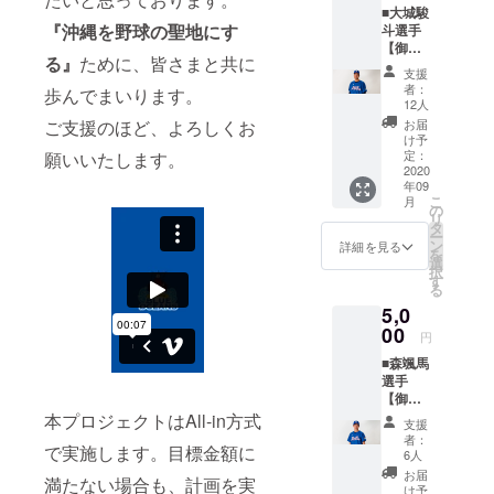
ます。
■大城駿
加え、
ルー
※マフ
『沖縄を野球の聖地にす
斗選手
加藤徹
オー
ラータ
【御礼
選手の
シャン
オルの
る』
ために、皆さまと共に
手紙＋
オリジ
ズを応
デザイ
支援
大城駿
ナルマ
援した
ンは変
者：
歩んでまいります。
斗選手
フラー
いとい
12人
更の可
オリジ
タオル
う方は
ご支援のほど、よろしくお
能性も
お届
ナルマ
をお送
こちら
け予
ござい
フラー
りいた
定：
願いいたします。
よりご
ます。
タオ
2020
しま
支援を
年09
ル】 大
す。 加
よろし
こ
月
城駿斗
藤徹選
の
くお願
リ
選手の
手のオ
タ
いいた
ー
サイン
リジナ
ン
しま
詳細を見る
を
入り御
ルマフ
選
す。 以
択
礼手紙
ラータ
す
下、ご
る
をメー
オルで
了承を
5,0
ルで送
琉球ブ
お願い
らせて
00
ルー
いたし
円
いただ
オー
ます。
■森颯馬
くのに
シャン
※マフ
選手
加え、
ズを応
ラータ
【御礼
大城駿
援した
オルの
手紙＋
本プロジェクトはAll-in方式
斗選手
いとい
デザイ
支援
森颯馬
のオリ
う方は
ンは変
者：
で実施します。目標金額に
選手オ
ジナル
こちら
6人
更の可
リジナ
マフ
よりご
能性も
お届
満たない場合も、計画を実
ルマフ
ラータ
支援を
け予
ござい