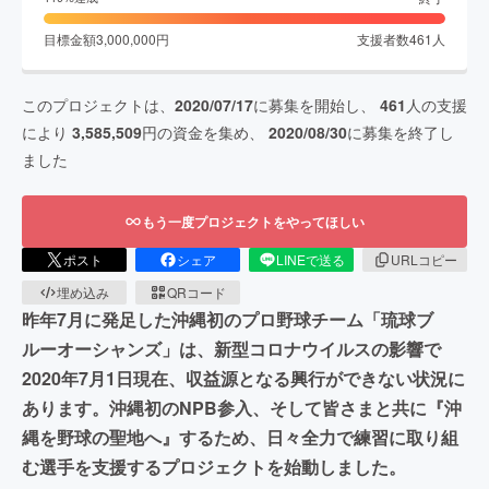
目標金額
3,000,000
円
支援者数
461
人
このプロジェクトは、
2020/07/17
に募集を開始し、
461
人の支援
により
3,585,509
円の資金を集め、
2020/08/30
に募集を終了し
ました
もう一度プロジェクトをやってほしい
ポスト
シェア
LINEで送る
URLコピー
埋め込み
QRコード
昨年7月に発足した沖縄初のプロ野球チーム「琉球ブ
ルーオーシャンズ」は、新型コロナウイルスの影響で
2020年7月1日現在、収益源となる興行ができない状況に
あります。沖縄初のNPB参入、そして皆さまと共に『沖
縄を野球の聖地へ』するため、日々全力で練習に取り組
む選手を支援するプロジェクトを始動しました。