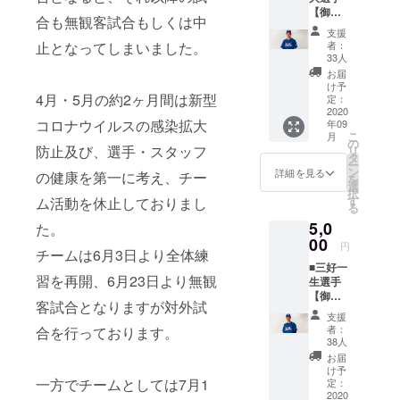
オー
ラータ
【御礼
くのに
シャン
オルの
合も無観客試合もしくは中
手紙＋
加え、
ズを応
デザイ
支援
杉山翔
日隈モ
援した
ンは変
者：
止となってしまいました。
大選手
ンテル
いとい
33人
更の可
オリジ
選手の
う方は
能性も
お届
ナルマ
オリジ
こちら
け予
ござい
フラー
4月・5月の約2ヶ月間は新型
ナルマ
定：
よりご
ます。
タオ
2020
フラー
支援を
コロナウイルスの感染拡大
年09
ル】 杉
タオル
よろし
こ
月
山翔大
をお送
の
くお願
防止及び、選手・スタッフ
リ
選手の
りいた
タ
いいた
ー
サイン
しま
ン
しま
詳細を見る
の健康を第一に考え、チー
を
入り御
す。 日
選
す。 以
択
礼手紙
隈モン
す
下、ご
ム活動を休止しておりまし
る
をメー
テル選
了承を
5,0
ルで送
た。
手のオ
お願い
らせて
00
リジナ
いたし
円
チームは6月3日より全体練
いただ
ルマフ
ます。
■三好一
くのに
ラータ
※マフ
習を再開、6月23日より無観
生選手
加え、
オルで
ラータ
【御礼
杉山翔
琉球ブ
オルの
客試合となりますが対外試
手紙＋
大選手
ルー
デザイ
支援
三好一
のオリ
オー
ンは変
者：
合を行っております。
生選手
ジナル
シャン
38人
更の可
オリジ
マフ
ズを応
能性も
お届
ナルマ
ラータ
援した
け予
ござい
フラー
一方でチームとしては7月1
オルを
定：
いとい
ます。
タオ
2020
お送り
う方は