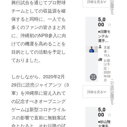
サイン
真選手
ン
しま
詳細を見る
興行試合を通じてプロ野球
を
入り御
のオリ
選
す。 以
択
礼手紙
ジナル
チームとしての収益源を確
す
下、ご
る
をメー
マフ
了承を
5,0
保すると同時に、一人でも
ルで送
ラータ
お願い
らせて
00
オルで
いたし
円
多くのファンの皆さまと共
いただ
琉球ブ
ます。
■日隈モ
くのに
ルー
※マフ
に、沖縄初のNPB参入に向
ンテル
加え、
オー
ラータ
選手
豊山礼
シャン
オルの
けての機運を高めることを
【御礼
大選手
ズを応
デザイ
支援
手紙＋
のオリ
援した
目的としての活動を予定し
ンは変
者：
日隈モ
ジナル
いとい
10人
更の可
ンテル
マフ
ておりました。
う方は
能性も
お届
選手オ
ラータ
こちら
け予
ござい
リジナ
オルを
定：
よりご
ます。
ルマフ
2020
お送り
支援を
しかしながら、2020年2月
年09
ラータ
いたし
よろし
こ
月
オル】
ます。
の
くお願
29日に読売ジャイアンツ（3
リ
日隈モ
豊山礼
タ
いいた
ー
ンテル
大選手
ン
しま
詳細を見る
軍）を沖縄県に迎え入れて
を
選手の
のオリ
選
す。 以
択
サイン
ジナル
す
の記念すべきオープニング
下、ご
る
入り御
マフ
了承を
5,0
礼手紙
ゲームは新型コロナウイル
ラータ
お願い
をメー
00
オルで
いたし
円
スの影響で直前に無観客試
ルで送
琉球ブ
ます。
■杉山翔
らせて
ルー
※マフ
合となると、それ以降の試
大選手
いただ