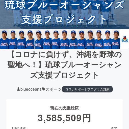
【コロナに負けず、沖縄を野球の
聖地へ！】琉球ブルーオーシャン
ズ支援プロジェクト
blueoceans
スポーツ
コロナサポートプログラム対象
現在の支援総額
3,585,509
円
終了
119
%達成