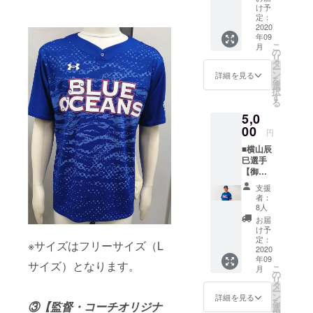
ルマフ
ラータ
琉球ブ
け予
ラータ
オルを
定：
ルー
オル】
2020
お送り
オー
年09
神谷塁
いたし
シャン
こ
月
選手の
ます。
の
ズを応
リ
サイン
菅野亜
タ
援した
ー
入り御
門選手
ン
いとい
詳細を見る
を
礼手紙
のオリ
選
う方は
択
をメー
ジナル
す
こちら
る
ルで送
マフ
よりご
5,0
らせて
ラータ
支援を
いただ
00
オルで
よろし
円
くのに
琉球ブ
くお願
■横山辰
加え、
ルー
いいた
巳選手
神谷塁
オー
しま
【御礼
選手の
シャン
す。 以
手紙＋
オリジ
ズを応
下、ご
支援
横山辰
ナルマ
援した
了承を
者：
巳選手
フラー
いとい
8人
お願い
オリジ
タオル
う方は
いたし
お届
ナルマ
をお送
こちら
け予
ます。
フラー
りいた
定：
よりご
※マフ
※サイズはフリーサイズ（L
タオ
2020
しま
支援を
ラータ
年09
ル】 横
す。 神
よろし
サイズ）となります。
オルの
こ
月
山辰巳
谷塁選
の
くお願
デザイ
リ
選手の
手のオ
タ
いいた
ンは変
ー
サイン
リジナ
ン
しま
詳細を見る
更の可
を
③【監督・コーチオリジナ
入り御
ルマフ
選
す。 以
能性も