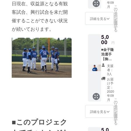
年09
日現在、収益源となる有観
ル】 三
いたし
こちら
こ
月
好一生
ます。
の
よりご
リ
客試合、興行試合を未だ開
選手の
杉山翔
タ
支援を
ー
サイン
大選手
ン
よろし
詳細を見る
催することができない状況
を
入り御
のオリ
選
くお願
択
礼手紙
ジナル
す
いいた
が続いております。
る
をメー
マフ
しま
5,0
ルで送
ラータ
す。 以
らせて
00
オルで
下、ご
円
いただ
琉球ブ
了承を
■金子隆
くのに
ルー
お願い
浩選手
加え、
オー
いたし
【御礼
三好一
シャン
ます。
手紙＋
生選手
ズを応
※マフ
支援
金子隆
のオリ
援した
ラータ
者：
浩選手
ジナル
いとい
3人
オルの
オリジ
マフ
う方は
デザイ
お届
ナルマ
ラータ
こちら
け予
ンは変
フラー
オルを
定：
よりご
更の可
タオ
2020
お送り
支援を
能性も
年09
ル】 金
いたし
よろし
ござい
こ
月
子隆浩
ます。
の
くお願
ます。
リ
選手の
三好一
タ
いいた
ー
サイン
生選手
ン
しま
詳細を見る
を
入り御
のオリ
選
す。 以
択
■このプロジェク
礼手紙
ジナル
す
下、ご
る
をメー
マフ
了承を
5,0
ルで送
ラータ
お願い