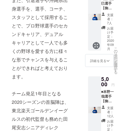
また、引退選手や沖縄県出
巳選手
加え、
オー
身選手を、選手、コーチ、
【御礼
松本直
シャン
手紙＋
晃選手
ズを応
支援
スタッフとして採用するこ
沼田拓
のオリ
援した
者：
巳選手
ジナル
いとい
7人
とで、プロ野球選手のセカ
オリジ
マフ
う方は
お届
ナルマ
ラータ
こちら
け予
ンドキャリア、デュアル
フラー
オルを
定：
よりご
タオ
2020
お送り
キャリアとして一人でも多
支援を
年09
ル】 沼
いたし
よろし
こ
月
田拓巳
くの野球を愛する方に様々
ます。
の
くお願
リ
選手の
松本直
タ
いいた
ー
な形でチャンスを与えるこ
サイン
晃選手
ン
しま
詳細を見る
を
入り御
のオリ
選
す。 以
とができればと考えており
択
礼手紙
ジナル
す
下、ご
る
をメー
マフ
了承を
ます。
5,0
ルで送
ラータ
お願い
らせて
00
オルで
いたし
円
いただ
琉球ブ
ます。
■本野一
くのに
チーム発足1年目となる
ルー
※マフ
哉選手
加え、
オー
ラータ
【御礼
2020シーズンの首脳陣は、
沼田拓
シャン
オルの
手紙＋
巳選手
ズを応
デザイ
支援
東北楽天ゴールデンイーグ
本野一
のオリ
援した
ンは変
者：
哉選手
ジナル
いとい
12人
更の可
ルスの初代監督も務めた田
オリジ
マフ
う方は
能性も
お届
ナルマ
ラータ
こちら
け予
ござい
尾安志シニアディレク
フラー
オルを
定：
よりご
ます。