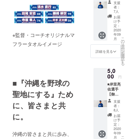
手紙＋
主選手
ズを応
更の可
支援
比屋根
のオリ
援した
能性も
者：
渉選手
ジナル
いとい
7人
ござい
オリジ
マフ
う方は
ます。
お届
ナルマ
ラータ
こちら
け予
フラー
オルを
定：
よりご
タオ
2020
お送り
支援を
※監督・コーチオリジナルマ
年09
ル】 比
いたし
よろし
こ
月
屋根渉
ます。
の
くお願
フラータオルイメージ
リ
選手の
宮城清
タ
いいた
ー
サイン
主選手
ン
しま
詳細を見る
を
入り御
のオリ
選
す。 以
択
礼手紙
ジナル
す
下、ご
る
をメー
マフ
了承を
5,0
ルで送
ラータ
お願い
らせて
00
オルで
いたし
円
いただ
■『沖縄を野球の
琉球ブ
ます。
■岸里亮
くのに
ルー
※マフ
佑選手
加え、
オー
ラータ
聖地にする』ため
【御礼
比屋根
シャン
オルの
手紙＋
渉選手
ズを応
デザイ
支援
に、皆さまと共
岸里亮
のオリ
援した
ンは変
者：
佑選手
ジナル
いとい
8人
更の可
に。
オリジ
マフ
う方は
能性も
お届
ナルマ
ラータ
こちら
け予
ござい
フラー
オルを
定：
よりご
ます。
タオ
2020
お送り
支援を
沖縄の皆さまと共に歩み、
年09
ル】 岸
いたし
よろし
こ
月
里亮佑