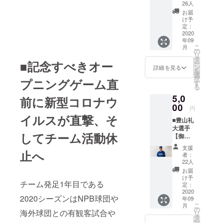
真選手
ジナル
いとい
26人
更の可
オリジ
マフ
う方は
能性も
お届
ナルマ
ラータ
こちら
け予
ござい
フラー
オルを
定：
よりご
ます。
タオ
2020
お送り
支援を
年09
ル】 上
いたし
よろし
こ
月
原幸真
ます。
の
くお願
リ
選手の
三吉央
タ
いいた
■記念すべきオー
ー
サイン
起選手
ン
しま
詳細を見る
を
入り御
のオリ
選
す。 以
択
プニングゲーム直
礼手紙
ジナル
す
下、ご
る
をメー
マフ
了承を
5,0
ルで送
ラータ
前に新型コロナウ
お願い
らせて
00
オルで
いたし
円
いただ
琉球ブ
ます。
イルスが直撃、そ
■豊山礼
くのに
ルー
※マフ
大選手
加え、
オー
ラータ
してチーム活動休
【御礼
上原幸
シャン
オルの
手紙＋
真選手
ズを応
デザイ
支援
豊山礼
止へ
のオリ
援した
ンは変
者：
大選手
ジナル
いとい
22人
更の可
オリジ
マフ
う方は
能性も
お届
ナルマ
ラータ
こちら
け予
ござい
チーム発足1年目である
フラー
オルを
定：
よりご
ます。
タオ
2020
お送り
支援を
2020シーズンはNPB球団や
年09
ル】 豊
いたし
よろし
こ
月
山礼大
ます。
の
くお願
海外球団との有観客試合や
リ
選手の
上原幸
タ
いいた
ー