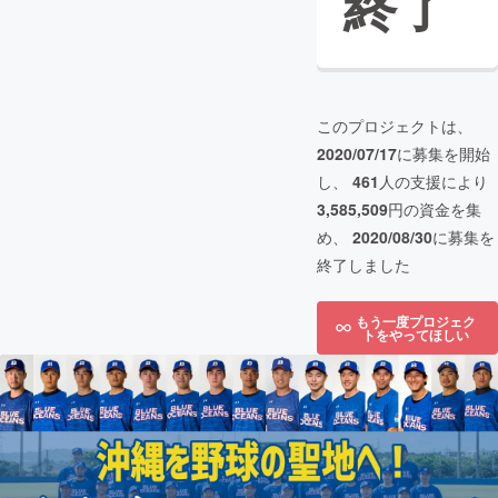
終了
このプロジェクトは、
2020/07/17
に募集を開始
し、
461
人の支援により
3,585,509
円の資金を集
め、
2020/08/30
に募集を
終了しました
もう一度プロジェク
トをやってほしい