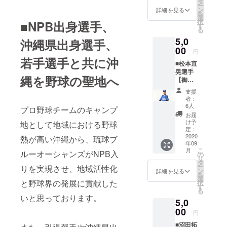
タ
ー
サイン
ン
詳細を見る
を
入り御
選
択
■NPB出身選手、
礼手紙
す
る
をメー
5,0
ルで送
沖縄県出身選手、
らせて
00
円
いただ
若手選手と共に沖
■松本直
くのに
晃選手
加え、
縄を野球の聖地へ
【御礼
村中恭
手紙＋
兵選手
支援
松本直
のオリ
者：
晃選手
ジナル
6人
プロ野球チームのキャンプ
オリジ
マフ
お届
ナルマ
ラータ
け予
地として地域における野球
フラー
オルを
定：
タオ
2020
お送り
熱が高い沖縄から、琉球ブ
年09
ル】 松
いたし
こ
月
ルーオーシャンズがNPB入
本直晃
ます。
の
リ
選手の
村中恭
タ
ー
りを実現させ、地域活性化
サイン
兵選手
ン
詳細を見る
を
入り御
のオリ
選
と野球界の発展に貢献した
択
礼手紙
ジナル
す
る
をメー
マフ
いと思っております。
5,0
ルで送
ラータ
らせて
00
オルで
円
いただ
琉球ブ
■沼田拓
くのに
ルー