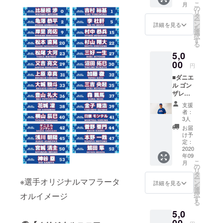
よろし
こ
月
選手の
ます。
の
くお願
リ
サイン
松尾大
タ
いいた
ー
入り御
河選手
ン
しま
詳細を見る
を
礼手紙
のオリ
選
す。 以
択
をメー
ジナル
す
下、ご
る
ルで送
マフ
了承を
5,0
らせて
ラータ
お願い
いただ
00
オルで
いたし
円
くのに
琉球ブ
ます。
■ダニエ
加え、
ルー
※マフ
ル ゴン
繁田隼
オー
ラータ
ザレス
選手の
シャン
オルの
選手
オリジ
ズを応
デザイ
支援
【御礼
ナルマ
援した
ンは変
者：
手紙＋
フラー
いとい
3人
更の可
ダニエ
タオル
う方は
能性も
お届
ル ゴン
をお送
こちら
け予
ござい
ザレス
りいた
定：
よりご
ます。
選手オ
2020
しま
支援を
年09
リジナ
す。 繁
よろし
こ
月
ルマフ
田隼選
の
くお願
リ
ラータ
手のオ
タ
いいた
ー
※選手オリジナルマフラータ
オル】
リジナ
ン
しま
詳細を見る
を
ダニエ
ルマフ
選
す。 以
択
オルイメージ
ル ゴン
ラータ
す
下、ご
る
ザレス
オルで
了承を
5,0
選手の
琉球ブ
お願い
サイン
ルー
いたし