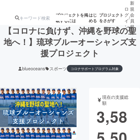
新
ロ
規
グ
会
プロジェクトを掲
はじ
プロジェクト
/
載するには
める
をさがす
イ
員
ン
登
【コロナに負けず、沖縄を野球の聖
録
地へ！】琉球ブルーオーシャンズ支
援プロジェクト
人気のプロ
注目のリ
注目の新着プロ
募集終了が近いプ
もうすぐ公開
ジェクト
ターン
ジェクト
ロジェクト
されます
blueoceans
スポーツ
コロナサポートプログラム対象
アート・写真
音楽
現在の支援総
テクノロジー・ガジェット
ゲーム・サ
額
3,58
映像・映画
書籍・雑誌
5,50
ビジネス・起業
チャレンジ