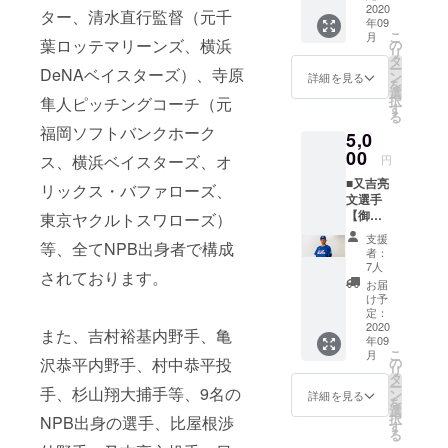
タオ
2020
お送り
支援を
ター、清水直行監督（元千
年09
ル】 本
いたし
よろし
こ
月
野一哉
葉ロッテマリーンズ、横浜
ます。
の
くお願
リ
選手の
沼田拓
タ
いいた
ー
DeNAベイスターズ）、寺原
サイン
巳選手
ン
しま
詳細を見る
を
入り御
のオリ
選
す。 以
択
隼人ピッチングコーチ（元
礼手紙
ジナル
す
下、ご
る
をメー
マフ
了承を
福岡ソフトバンクホーク
5,0
ルで送
ラータ
お願い
らせて
00
オルで
いたし
ス、横浜ベイスターズ、オ
円
いただ
琉球ブ
ます。
■又吉亮
くのに
ルー
リックス・バファローズ、
※マフ
文選手
加え、
オー
ラータ
【御礼
東京ヤクルトスワローズ）
本野一
シャン
オルの
手紙＋
哉選手
ズを応
デザイ
支援
等、全てNPB出身者で構成
又吉亮
のオリ
援した
ンは変
者：
文選手
ジナル
いとい
7人
更の可
されております。
オリジ
マフ
う方は
能性も
お届
ナルマ
ラータ
こちら
け予
ござい
フラー
オルを
定：
よりご
ます。
タオ
2020
お送り
支援を
また、吉村裕基内野手、亀
年09
ル】 又
いたし
よろし
こ
月
吉亮文
ます。
沢恭平内野手、村中恭平投
の
くお願
リ
選手の
本野一
タ
いいた
ー
手、杉山翔大捕手等、9名の
サイン
哉選手
ン
しま
詳細を見る
を
入り御
のオリ
選
す。 以
択
NPB出身の選手、比屋根渉
礼手紙
ジナル
す
下、ご
る
をメー
マフ
了承を