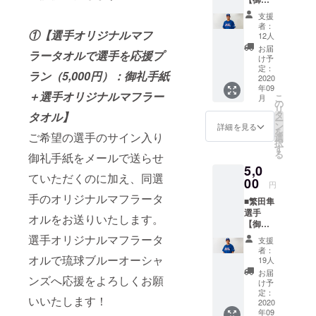
亀澤恭
援した
オルの
手紙＋
平選手
いとい
デザイ
支援
松尾大
のオリ
う方は
ンは変
者：
①【選手オリジナルマフ
河選手
ジナル
こちら
12人
更の可
オリジ
マフ
よりご
能性も
お届
ラータオルで選手を応援プ
ナルマ
ラータ
支援を
け予
ござい
フラー
オルを
定：
よろし
ます。
ラン（5,000円）：御礼手紙
タオ
2020
お送り
くお願
年09
ル】 松
いたし
いいた
＋選手オリジナルマフラー
こ
月
尾大河
ます。
の
しま
リ
選手の
亀澤恭
タ
タオル】
す。 以
ー
サイン
平選手
ン
下、ご
詳細を見る
を
入り御
ご希望の選手のサイン入り
のオリ
選
了承を
択
礼手紙
ジナル
す
お願い
る
御礼手紙をメールで送らせ
をメー
マフ
いたし
5,0
ルで送
ラータ
ます。
ていただくのに加え、同選
らせて
00
オルで
※マフ
円
いただ
琉球ブ
ラータ
手のオリジナルマフラータ
■繁田隼
くのに
ルー
オルの
選手
加え、
オー
デザイ
オルをお送りいたします。
【御礼
松尾大
シャン
ンは変
手紙＋
河選手
選手オリジナルマフラータ
ズを応
更の可
支援
繁田隼
のオリ
援した
能性も
者：
選手オ
オルで琉球ブルーオーシャ
ジナル
いとい
19人
ござい
リジナ
マフ
う方は
ます。
お届
ンズへ応援をよろしくお願
ルマフ
ラータ
こちら
け予
ラータ
オルを
定：
よりご
いいたします！
オル】
2020
お送り
支援を
年09
繁田隼
いたし