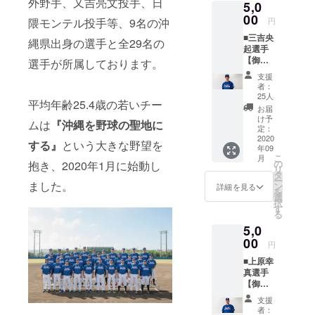
外野手、又吉亮文投手、日
5,0
ルで送
ラータ
お願い
らせて
00
オルで
いたし
隈モンテル投手等、9名の沖
円
いただ
琉球ブ
ます。
■三吉央
くのに
ルー
縄県出身の選手と全29名の
※マフ
起選手
加え、
オー
ラータ
【御礼
又吉亮
選手が所属しております。
シャン
オルの
手紙＋
文選手
ズを応
デザイ
支援
三吉央
のオリ
援した
ンは変
者：
起選手
ジナル
いとい
25人
更の可
平均年齢25.4歳の若いチー
オリジ
マフ
う方は
能性も
お届
ナルマ
ラータ
こちら
け予
ござい
ムは
『沖縄を野球の聖地に
フラー
オルを
定：
よりご
ます。
タオ
2020
お送り
支援を
する』
という大きな野望を
年09
ル】 三
いたし
よろし
こ
月
吉央起
ます。
の
抱き、2020年1月に始動し
くお願
リ
選手の
又吉亮
タ
いいた
ー
サイン
ました。
文選手
ン
しま
詳細を見る
を
入り御
のオリ
選
す。 以
択
礼手紙
ジナル
す
下、ご
る
をメー
マフ
了承を
5,0
ルで送
ラータ
お願い
らせて
00
オルで
いたし
円
いただ
琉球ブ
ます。
■上原幸
くのに
ルー
※マフ
真選手
加え、
オー
ラータ
【御礼
三吉央
シャン
オルの
手紙＋
起選手
ズを応
デザイ
支援
上原幸
のオリ
援した
ンは変
者：