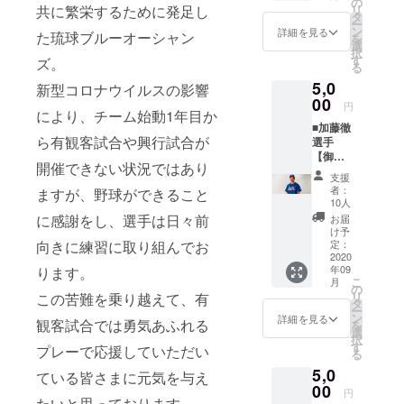
ます。
の
くお願
共に繁栄するために発足し
リ
選手の
比屋根
タ
いいた
ー
サイン
渉選手
ン
しま
詳細を見る
た琉球ブルーオーシャン
を
入り御
のオリ
選
す。 以
択
礼手紙
ジナル
す
下、ご
ズ。
る
をメー
マフ
了承を
5,0
ルで送
新型コロナウイルスの影響
ラータ
お願い
らせて
00
オルで
いたし
円
により、チーム始動1年目か
いただ
琉球ブ
ます。
■加藤徹
くのに
ルー
※マフ
ら有観客試合や興行試合が
選手
加え、
オー
ラータ
【御礼
岸里亮
シャン
オルの
開催できない状況ではあり
手紙＋
佑選手
ズを応
デザイ
支援
加藤徹
のオリ
援した
ンは変
者：
ますが、野球ができること
選手オ
ジナル
いとい
10人
更の可
リジナ
マフ
う方は
に感謝をし、選手は日々前
能性も
お届
ルマフ
ラータ
こちら
け予
ござい
ラータ
向きに練習に取り組んでお
オルを
定：
よりご
ます。
オル】
2020
お送り
支援を
年09
ります。
加藤徹
いたし
よろし
こ
月
選手の
ます。
の
くお願
リ
この苦難を乗り越えて、有
サイン
岸里亮
タ
いいた
ー
入り御
佑選手
ン
しま
詳細を見る
観客試合では勇気あふれる
を
礼手紙
のオリ
選
す。 以
択
をメー
ジナル
す
下、ご
プレーで応援していただい
る
ルで送
マフ
了承を
5,0
らせて
ラータ
ている皆さまに元気を与え
お願い
いただ
00
オルで
いたし
円
たいと思っております。
くのに
琉球ブ