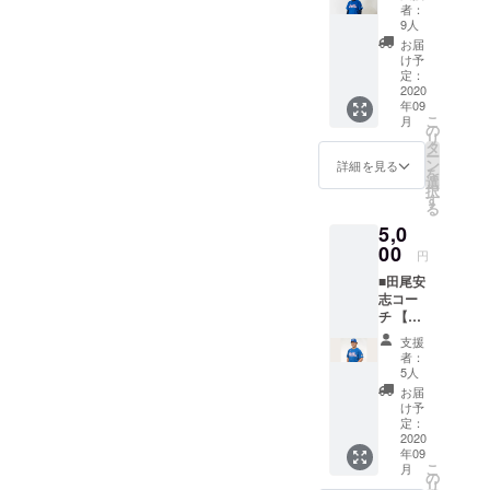
清水直
をメー
う方は
能性も
者：
行監督
ルで送
こちら
9人
ござい
オリジ
らせて
よりご
ます。
お届
ナルマ
いただ
支援を
け予
フラー
くのに
定：
よろし
タオ
2020
加え、
くお願
年09
ル】 清
三好一
いいた
こ
月
水直行
生選手
の
しま
リ
監督の
のオリ
タ
す。 以
ー
サイン
ジナル
ン
下、ご
詳細を見る
を
入り御
マフ
選
了承を
択
礼手紙
ラータ
す
お願い
る
をメー
オルを
いたし
5,0
ルで送
お送り
ます。
らせて
00
いたし
※マフ
円
いただ
ます。
ラータ
■田尾安
くのに
三好一
オルの
志コー
加え、
生選手
デザイ
チ 【御
清水直
のオリ
ンは変
礼手紙
行監督
ジナル
更の可
支援
＋田尾
のオリ
マフ
能性も
者：
安志
ジナル
ラータ
5人
ござい
コーチ
マフ
オルで
ます。
お届
オリジ
ラータ
琉球ブ
け予
ナルマ
オルを
定：
ルー
フラー
2020
お送り
オー
年09
タオ
いたし
シャン
こ
月
ル】 田
ます。
の
ズを応
リ