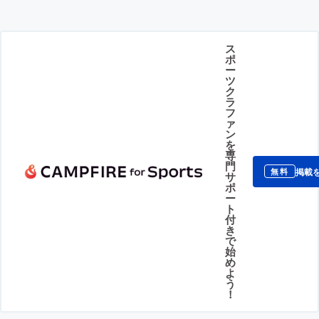
ス
ポ
ー
ツ
ク
ラ
フ
ァ
ン
を
専
門
掲載
無料
サ
ポ
ー
ト
付
き
で
始
め
よ
う
！