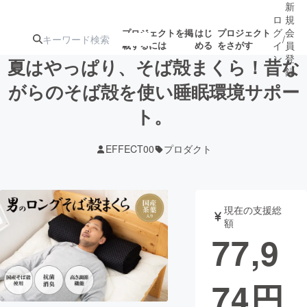
新
ロ
規
グ
会
プロジェクトを掲
はじ
プロジェクト
/
載するには
める
をさがす
イ
員
ン
登
夏はやっぱり、そば殻まくら！昔な
録
がらのそば殻を使い睡眠環境サポー
ト。
人気のプロ
注目のリ
注目の新着プロ
募集終了が近いプ
もうすぐ公開
ジェクト
ターン
ジェクト
ロジェクト
されます
EFFECT00
プロダクト
アート・写真
音楽
現在の支援総
テクノロジー・ガジェット
ゲーム・サ
額
77,9
映像・映画
書籍・雑誌
74
円
ビジネス・起業
チャレンジ