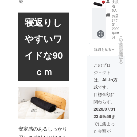
能
製造工
支援
新たなモノ
円
もござ
程上の
者：
づくり”に挑
5％OFF
いま
都合等
0人
特別価
す。 ※
により
戦し続けて
お届
寝返りし
格とし
製品又
出荷時
け予
いきたいと
て
はパッ
定：
期が遅
7,598円
2020
思っていま
ケージ
れる場
年08
※皆様の
デザイ
やすいワ
合があ
す。
こ
月
ご支援
ン・仕
の
りま
リ
により
様は変
タ
す。
ー
量産効
更にな
ン
詳細を見る
イドな90
を
率が向
る可能
選
択
上した
性もご
す
る
場合、
ざいま
このプロ
ｃｍ
正規販
す。ご
ジェクト
売価格
了承く
が販売
ださ
は、
All-In方
予定価
い。 ※
式
です。
格より
ご注文
下がる
状況、
目標金額に
可能性
製造工
関わらず、
もござ
程上の
いま
都合等
2020/07/31
す。 ※
により
23:59:59
ま
製品又
出荷時
はパッ
期が遅
でに集まっ
ケージ
れる場
安定感のあるしっかり
た金額が
デザイ
合があ
ン・仕
りま