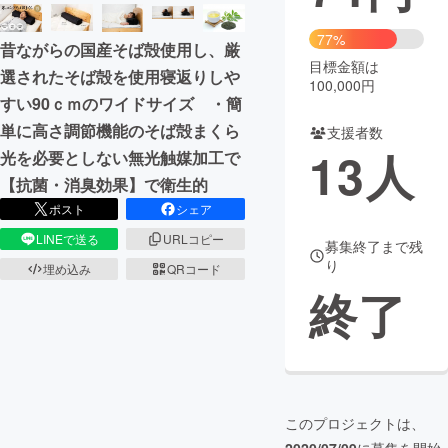
まちづくり・地域活性化
77%
昔ながらの国産そば殻使用し、厳
目標金額は
選されたそば殻を使用寝返りしや
100,000円
CAMPFIRE for Social Good
CAMPFIRE Creation
すい90ｃｍのワイドサイズ ・簡
CAMPFIREふるさと納税
machi-ya
コミュニティ
単に高さ調節機能のそば殻まくら
支援者数
13
人
光を必要としない無光触媒加工で
【抗菌・消臭効果】で衛生的
ポスト
シェア
LINEで送る
URLコピー
募集終了まで残
り
埋め込み
QRコード
終了
このプロジェクトは、