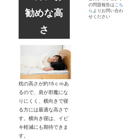
の問題報告は
こち
勧めな高
ら
よりお問い合わ
せください
さ
枕の高さが約15ｃｍあ
るので、肩が邪魔にな
りにくく、横向きで寝
る方には最適な高さで
す。横向き寝は、イビ
キ軽減にも期待できま
す。