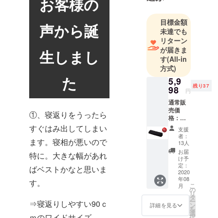
お客様の
人生の3分の
1は睡眠時間
目標金額
と言われて
声から誕
未達でも
います。つ
リターン
まり、残り
が届きま
生しまし
の3分の2の
す
(All-in
パフォーマ
方式)
ンスを上げ
た
5,9
ていくに
残り37
98
円
は、
通常販
睡眠の質を
売価
①、寝返りをうったら
格：
上げていく
7,998
すぐはみ出してしまい
ことがとて
支援
円
者：
も重要にな
ます。寝相が悪いので
25％OF
13人
F 特別
ります。
お届
特に。大きな幅があれ
価格と
け予
当社は寝
して
定：
ばベストかなと思いま
具・インテ
5,998円
2020
年08
※皆様の
す。
リアメー
こ
月
ご支援
の
リ
カーとし
により
タ
ー
⇒寝返りしやすい90ｃ
量産効
て、今後も
ン
詳細を見る
を
率が向
選
多くの方が
ｍのワイドサイズ
択