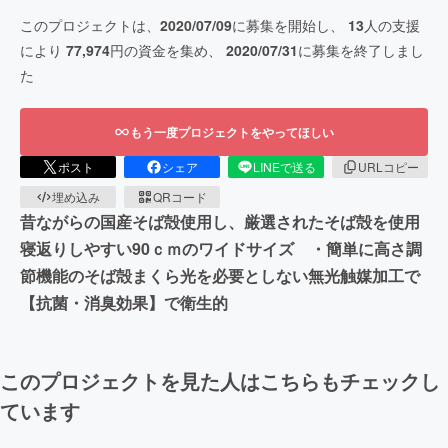
このプロジェクトは、
2020/07/09
に募集を開始し、
13
人の支援
により
77,974
円の資金を集め、
2020/07/31
に募集を終了しまし
た
もう一度プロジェクトをやってほしい
ポスト
シェア
LINEで送る
URLコピー
埋め込み
QRコード
昔ながらの国産そば殻使用し、厳選されたそば殻を使用
寝返りしやすい90ｃｍのワイドサイズ ・簡単に高さ調
節機能のそば殻まくら光を必要としない無光触媒加工で
【抗菌・消臭効果】で衛生的
このプロジェクトを見た人はこちらもチェックし
ています