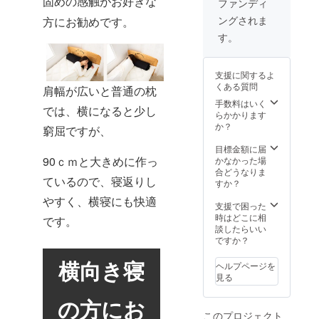
固めの感触がお好きな
ファンディ
様は変
す。
ングされま
方にお勧めです。
更にな
る可能
す。
性もご
ざいま
す。ご
支援に関するよ
了承く
くある質問
肩幅が広いと普通の枕
ださ
い。 ※
手数料はいく
では、横になると少し
ご注文
らかかります
状況、
か？
窮屈ですが、
製造工
程上の
目標金額に届
都合等
90ｃｍと大きめに作っ
かなかった場
により
合どうなりま
ているので、寝返りし
出荷時
すか？
期が遅
やすく、横寝にも快適
れる場
支援で困った
合があ
時はどこに相
です。
りま
談したらいい
す。
ですか？
横向き寝
ヘルプページを
見る
の方にお
このプロジェクト