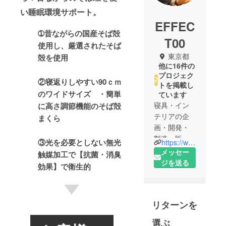
い睡眠環境サポート。
EFFEC
➀昔ながらの国産そば殻
T00
使用し、厳選されたそば
東京都
殻を使用
他に16件の
プロジェク
②寝返りしやすい90ｃｍ
トを掲載し
のワイドサイズ ・簡単
ています
寝具・イン
に高さ調節機能のそば殻
テリアの企
まくら
画・開発・
製造・販売
③光を必要としない無光
https://www.e-ffect.co.jp/
を一貫して
メッセー
触媒加工で【抗菌・消臭
執り行う寝
ジを送る
効果】で衛生的
具インテリ
ア卸メー
カー
リターンを
選ぶ