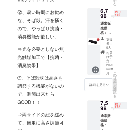
上した
す
る
より幸せな
場合、
6,7
正規販
人生を送っ
②、暑い時期にお勧め
残り
売価格
98
100
円
て頂けるよ
が販売
な、そば殻。汗を掻く
通常販
うに、
予定価
ので、やっぱり抗菌・
売価
格より
格：
下がる
消臭機能が欲しい。
人の幸せに
7,998
可能性
支援
円
もござ
快適な睡眠
者：
15％OF
いま
0人
⇒光を必要としない無
を寄与でき
F 特別
す。 ※
お届
る事業展開
価格と
製品又
光触媒加工で【抗菌・
け予
して
はパッ
定：
や啓蒙活動
消臭効果】
6,798円
2020
ケージ
を続けてい
年08
※皆様の
デザイ
こ
月
ご支援
きたい。
ン・仕
の
➂、そば殻枕は高さを
リ
により
様は変
タ
そのために
ー
量産効
更にな
ン
詳細を見る
調節する機能がないの
を
も「こんな
率が向
る可能
選
択
上した
で、調節出来たら
性もご
す
眠りが欲し
る
場合、
ざいま
かった」を
GOOD！！
7,5
正規販
す。ご
残り
かなえる企
売価格
98
了承く
200
円
が販売
ださ
業とし
⇒両サイドの紐を緩め
通常販
予定価
い。 ※
て、”世の中
売価
格より
ご注文
て、簡単に高さ調節可
格：
下がる
になかった
状況、
7,998
可能性