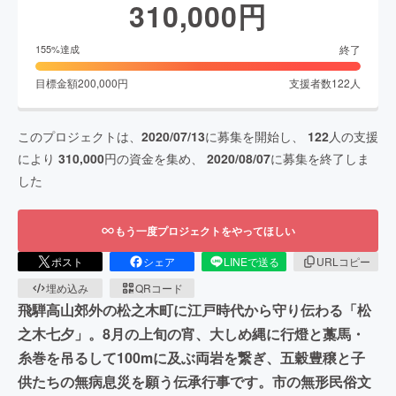
310,000
円
終了
155
%達成
目標金額
200,000
円
支援者数
122
人
このプロジェクトは、
2020/07/13
に募集を開始し、
122
人の支援
により
310,000
円の資金を集め、
2020/08/07
に募集を終了しま
した
もう一度プロジェクトをやってほしい
ポスト
シェア
LINEで送る
URLコピー
埋め込み
QRコード
飛騨高山郊外の松之木町に江戸時代から守り伝わる「松
之木七夕」。8月の上旬の宵、大しめ縄に行燈と藁馬・
糸巻を吊るして100mに及ぶ両岩を繋ぎ、五穀豊穣と子
供たちの無病息災を願う伝承行事です。市の無形民俗文