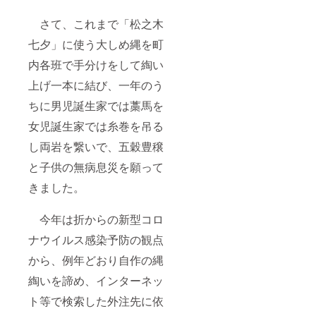
さて、これまで「松之木
七夕」に使う大しめ縄を町
内各班で手分けをして綯い
上げ一本に結び、一年のう
ちに男児誕生家では藁馬を
女児誕生家では糸巻を吊る
し両岩を繋いで、五穀豊穣
と子供の無病息災を願って
きました。
今年は折からの新型コロ
ナウイルス感染予防の観点
から、例年どおり自作の縄
綯いを諦め、インターネッ
ト等で検索した外注先に依