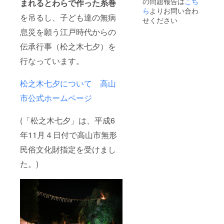
の問題報告は
こち
まれるとわらで作った糸巻
ら
よりお問い合わ
を吊るし、子ども達の無病
せください
息災を願う江戸時代からの
伝承行事（松之木七夕）を
行なっています。
松之木七夕について 高山
市公式ホームページ
(「松之木七夕」は、平成6
年11月４日付で高山市無形
民俗文化財指定を受けまし
た。)