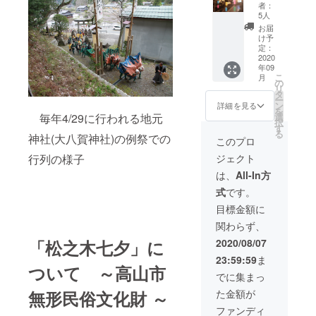
之木七
ング限
者：
夕」モ
定
5人
チーフ
お届
のポス
け予
トカー
定：
ド ・ミ
2020
年09
ニチュ
こ
月
アしめ
の
リ
縄セッ
タ
ー
ト ＋
ン
詳細を見る
を
ミニし
毎年4/29に行われる地元
選
択
め縄・
す
る
神社(大八賀神社)の例祭での
藁馬・
このプロ
糸巻・
行列の様子
ジェクト
行燈付
き、約
は、
All-In方
100分の
式
です。
1モデル
※ポスト
目標金額に
カード
関わらず、
および
しめ縄
「松之木七夕」に
2020/08/07
セット
23:59:59
ま
はクラ
ついて ～高山市
ウド
でに集まっ
ファン
無形民俗文化財 ～
た金額が
ディン
グ限定
ファンディ