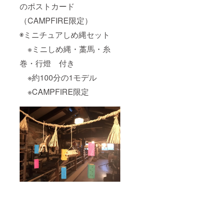
のポストカード
（CAMPFIRE限定）
◉ミニチュアしめ縄セット
※ミニしめ縄・藁馬・糸
巻・行燈 付き
※約100分の1モデル
※CAMPFIRE限定