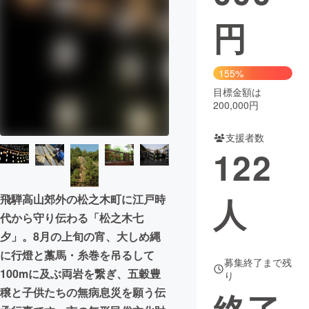
円
まちづくり・地域活性化
CAMPFIRE for Social Good
CAMPFIRE Creation
155%
CAMPFIREふるさと納税
machi-ya
コミュニティ
目標金額は
200,000円
支援者数
122
人
飛騨高山郊外の松之木町に江戸時
代から守り伝わる「松之木七
夕」。8月の上旬の宵、大しめ縄
に行燈と藁馬・糸巻を吊るして
募集終了まで残
100mに及ぶ両岩を繋ぎ、五穀豊
り
穣と子供たちの無病息災を願う伝