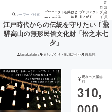
新
ロ
規
グ
会
プロジェクトを掲
はじ
プロジェクト
/
載するには
める
をさがす
イ
員
ン
登
江戸時代からの伝統を守りたい！飛
録
騨高山の無形民俗文化財「松之木七
夕」
人気のプロ
注目のリ
注目の新着プロ
募集終了が近いプ
もうすぐ公開
ジェクト
ターン
ジェクト
ロジェクト
されます
tanabataiwa
まちづくり・地域活性化
岐阜県
アート・写真
音楽
現在の支援総
テクノロジー・ガジェット
ゲーム・サ
額
310,
映像・映画
書籍・雑誌
000
ビジネス・起業
チャレンジ