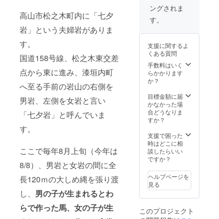
ングされま
高山市松之木町内に「七夕
す。
岩」という夫婦岩がありま
す。
支援に関するよ
くある質問
国道158号線、松之木東交差
手数料はいく
点から東に進み、漆垣内町
らかかります
か？
へ至る手前の岩山の右側を
目標金額に届
男岩、左側を女岩と言い
かなかった場
合どうなりま
「七夕岩」と呼んでいま
すか？
す。
支援で困った
時はどこに相
ここで毎年8月上旬（今年は
談したらいい
ですか？
8/8）、男岩と女岩の間に全
ヘルプページを
長120ｍの大しめ縄を張り渡
見る
し、
男の子が生まれるとわ
らで作った馬、女の子が生
このプロジェクト