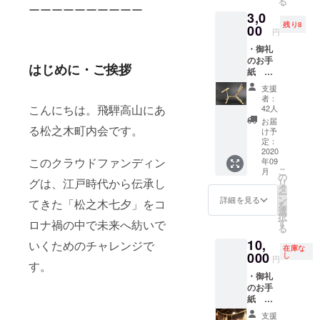
る
ーーーーーーーーーー
3,0
残り8
00
円
・御礼
のお手
はじめに・ご挨拶
紙
・「松
支援
之木七
者：
夕」モ
こんにちは。飛騨高山にあ
42人
チーフ
お届
のポス
る松之木町内会です。
け予
トカー
定：
ド ・わ
2020
このクラウドファンディン
年09
ら細工
こ
月
品（ス
の
グは、江戸時代から伝承し
リ
トラッ
タ
ー
プ付、
ン
詳細を見る
てきた「松之木七夕」をコ
を
約18
選
択
㎝） ※
す
ロナ禍の中で未来へ紡いで
る
ポスト
10,
カード
いくためのチャレンジで
在庫な
および
000
し
円
す。
わら細
・御礼
工品は
のお手
クラウ
紙
ドファ
・「松
ンディ
支援