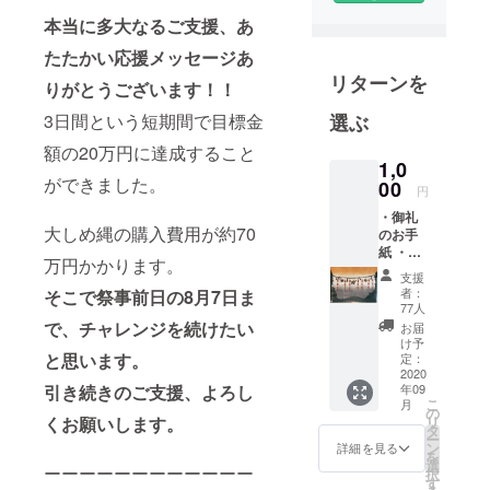
令和2年度の
本当に多大なるご支援、あ
松之木町町
たたかい応援メッセージあ
内会長で
リターンを
す。
りがとうございます！！
コロナ禍で
選ぶ
3日間という短期間で目標金
例年のよう
額の20万円に達成すること
に町内会の
1,0
活動ができ
ができました。
00
円
ず、試行錯
・御礼
誤の日々で
大しめ縄の購入費用が約70
のお手
紙 ・
万円かかります。
「松之
支援
木七
者：
そこで祭事前日の8月7日ま
夕」モ
77人
チーフ
で、チャレンジを続けたい
お届
のポス
け予
トカー
と思います。
定：
ド ※
2020
年09
引き続きのご支援、よろし
クラウ
こ
月
ドファ
の
リ
くお願いします。
ンディ
タ
ー
ング限
ン
詳細を見る
を
定
選
ーーーーーーーーーーーー
択
す