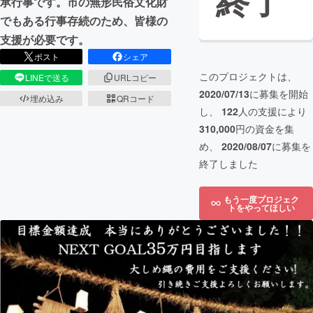
終了
承行事です。市の無形民俗文化財
でもある行事存続のため、皆様の
支援が必要です。
ポスト
シェア
このプロジェクトは、
LINEで送る
URLコピー
2020/07/13
に募集を開始
埋め込み
QRコード
し、
122
人の支援により
310,000
円の資金を集
め、
2020/08/07
に募集を
終了しました
もう一度プロジェク
トをやってほしい