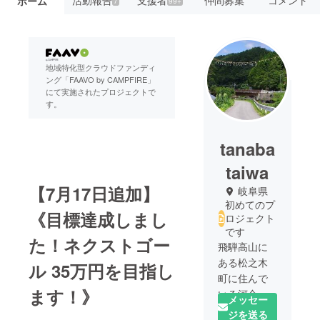
活動報告
支援者
仲間募集
コメント
ホーム
7
99+
地域特化型クラウドファンディ
ング「FAAVO by CAMPFIRE」
にて実施されたプロジェクトで
す。
tanaba
taiwa
【7月17日追加】
岐阜県
初めてのプ
《目標達成しまし
ロジェクト
です
た！ネクストゴー
飛騨高山に
ある松之木
ル 35万円を目指し
町に住んで
ます！》
いる河合和
メッセー
美です。
ジを送る