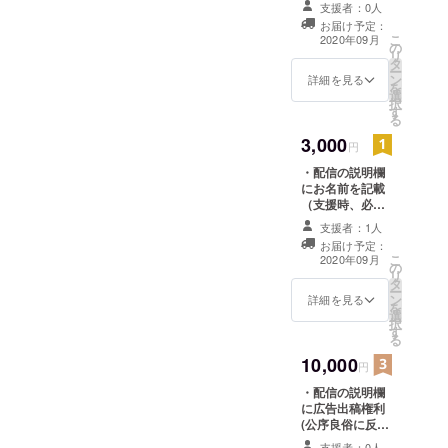
イヤーから
支援者：0人
お届け予定：
評価を受
こ
2020年09月
の
け、活動を
リ
タ
ー
続けていま
ン
詳細を見る
を
す。
選
択
す
る
多くの方々
3,000
円
に支えられ
・配信の説明欄
オフライン
にお名前を記載
（支援時、必ず
大会の成功
備考欄にご希望
や150チーム
支援者：1人
のお名前をご記
お届け予定：
に及ぶ参加
入ください ）
こ
2020年09月
の
者を誇る大
リ
タ
ー
きな大会の
ン
詳細を見る
を
成功をもっ
選
択
す
て、日々進
る
化し続ける
10,000
円
ゲームを愛
・配信の説明欄
するゲー
に広告出稿権利
(公序良俗に反す
マーたちに
る内容、法令に
戦いの場所
支援者：0人