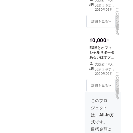
違反する内容な
お届け予定：
を提供して
どはお受けでき
こ
2020年09月
の
ません。 ) ・配
リ
タ
信画面にロゴの
ー
ン
掲載 ・配信中に
詳細を見る
を
選
CMの掲載(公序
択
す
良俗に反する内
る
容、法令に違反
10,000
する内容などは
円
お受けできませ
EGMとオフィ
ん。 ) 備考欄に
シャルサポータ
掲載希望のもの
あるいはオフィ
を記載くださ
シャルアンバサ
い。
支援者：0人
ダーとして活
お届け予定：
動。 オフィシャ
こ
2020年09月
の
ルサポータは
リ
タ
EGMの企業的に
ー
ン
応援を継続して
詳細を見る
を
選
いただける方向
択
す
けです。こちら
る
も団体的に応援
このプロ
させていただ
ジェクト
く、協力関係で
す。 オフィシャ
は、
All-In方
ルアンバサダー
式
です。
はEGMを個人的
に応援を継続し
目標金額に
ていただける方