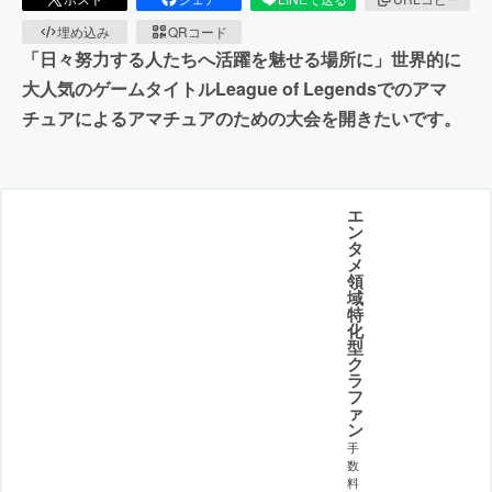
埋め込み
QRコード
「日々努力する人たちへ活躍を魅せる場所に」世界的に
大人気のゲームタイトルLeague of Legendsでのアマ
チュアによるアマチュアのための大会を開きたいです。
エ
ン
タ
メ
領
域
特
化
型
ク
ラ
フ
ァ
ン
手
数
料