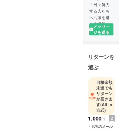
「日々努力
する人たち
へ活躍を魅
せる場所
メッセー
に」
ジを送る
私たちは、
2017年11月
より小さな
リターンを
有志の大会
運営として
選ぶ
活動を始め
ました。
2018年6月、
目標金額
未達でも
私たちは
リターン
EGM「E-
が届きま
Sports
す
(All-in
Generation
方式)
Match」とし
1,000
円
て設立し
・お礼のメール
数々のプレ