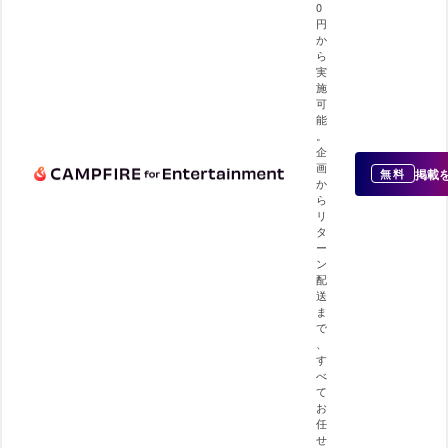
0
円
か
ら
実
施
可
能
。
企
画
掲載
無料
か
ら
リ
タ
ー
ン
配
送
ま
で
、
す
べ
て
お
任
せ