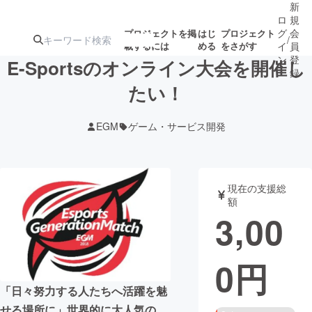
新
ロ
規
グ
会
プロジェクトを掲
はじ
プロジェクト
/
載するには
める
をさがす
イ
員
ン
登
E-Sportsのオンライン大会を開催し
録
たい！
人気のプロ
注目のリ
注目の新着プロ
募集終了が近いプ
もうすぐ公開
EGM
ゲーム・サービス開発
ジェクト
ターン
ジェクト
ロジェクト
されます
アート・写真
音楽
現在の支援総
額
3,00
テクノロジー・ガジェット
ゲーム・サ
0
円
映像・映画
書籍・雑誌
「日々努力する人たちへ活躍を魅
ビジネス・起業
チャレンジ
せる場所に」世界的に大人気の