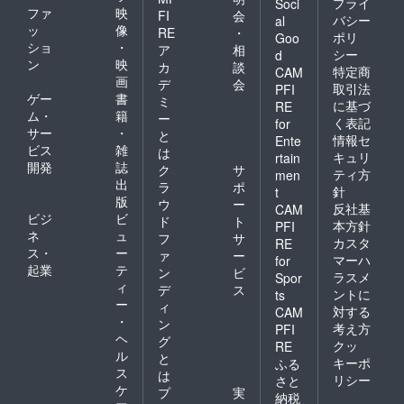
プライ
Soci
ファ
映
FI
会
バシー
al
ッ
像
RE
・
ポリ
Goo
ショ
・
ア
相
シー
d
ン
映
カ
談
特定商
CAM
画
デ
会
取引法
PFI
ゲー
書
ミ
に基づ
RE
ム・
籍
ー
く表記
for
サー
・
と
情報セ
Ente
ビス
雑
は
キュリ
rtain
開発
誌
ク
サ
ティ方
men
出
ラ
ポ
針
t
版
ウ
ー
反社基
CAM
ビジ
ビ
ド
ト
本方針
PFI
ネ
ュ
フ
サ
カスタ
RE
ス・
ー
ァ
ー
マーハ
for
起業
テ
ン
ビ
ラスメ
Spor
ィ
デ
ス
ントに
ts
ー
ィ
対する
CAM
・
ン
考え方
PFI
ヘ
グ
クッ
RE
ル
と
キーポ
ふる
ス
は
リシー
さと
ケ
プ
実
納税