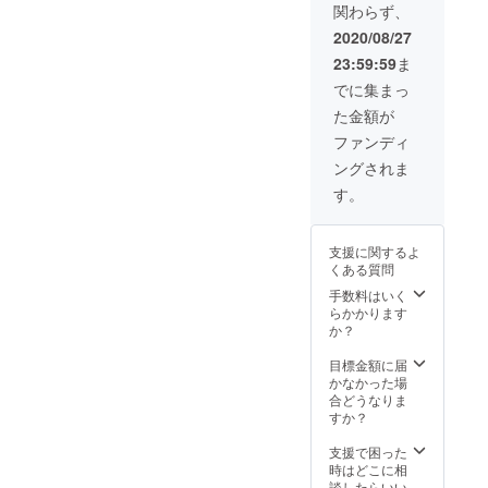
関わらず、
向けです。こち
らも団体的に応
2020/08/27
援させていただ
23:59:59
ま
く、協力関係で
す。 備考欄にど
でに集まっ
ちらの協力をい
た金額が
ただけるか記載
ください。 現状
ファンディ
オフィシャルサ
ングされま
ポート、オフィ
シャルサンバサ
す。
ダー頂いている
企業様、個人様
は当ホームペー
支援に関するよ
ジより確認でき
くある質問
ます。
手数料はいく
らかかります
か？
目標金額に届
かなかった場
合どうなりま
すか？
支援で困った
時はどこに相
談したらいい