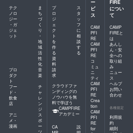
ー
FIRE
テク
ま
プ
ス
ビ
につい
ノロ
ち
ロ
タ
ス
て
ジー
づ
ジ
ッ
・ガ
く
ェ
フ
CAM
CAMP
ジェ
り
ク
に
PFI
FIREと
ット
・
ト
相
RE
は
地
を
談
CAM
あんし
域
作
す
PFI
ん・安
活
る
る
RE
全への
性
資
コ
取り組
化
料
ミュ
み
プロ
音
請
ニ
ニュー
ダク
楽
求
ティ
ス
ト
CAM
ヘルプ
クラウドファ
フー
チ
PFI
お問い
ンディングの
ド・
ャ
RE
合わせ
ノウハウを無
飲食
レ
Crea
料で学ぼう
店
ン
tion
各種規定
CAMPFIRE
ジ
CAM
アカデミー
アニ
ス
利用規
PFI
メ・
ポ
約
RE
漫画
ー
CA
説
細則
for
ツ
MP
明