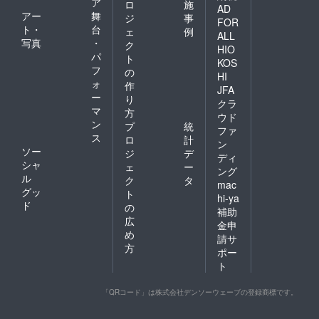
ア
ロ
施
AD
アー
舞
ジ
事
FOR
ト・
台
ェ
例
ALL
写真
・
ク
HIO
パ
ト
KOS
フ
の
HI
ォ
作
JFA
ー
り
クラ
マ
方
ウド
ン
プ
統
ファ
ス
ロ
計
ン
ソー
ジ
デ
ディ
シャ
ェ
ー
ング
ル
ク
タ
mac
グッ
ト
hi-ya
ド
の
補助
広
金申
め
請サ
方
ポー
ト
「QRコード」は株式会社デンソーウェーブの登録商標です。