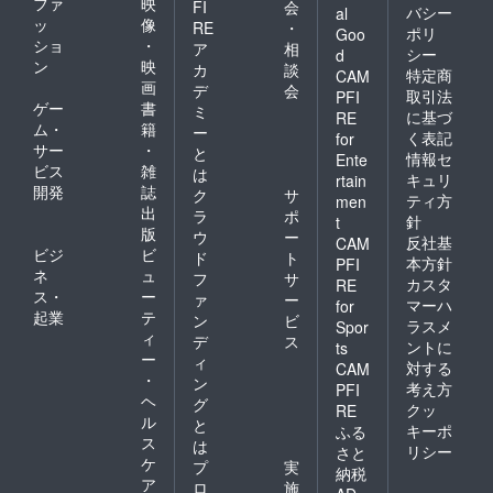
ファ
映
FI
会
バシー
al
ッ
像
RE
・
ポリ
Goo
ショ
・
ア
相
シー
d
ン
映
カ
談
特定商
CAM
画
デ
会
取引法
PFI
ゲー
書
ミ
に基づ
RE
ム・
籍
ー
く表記
for
サー
・
と
情報セ
Ente
ビス
雑
は
キュリ
rtain
開発
誌
ク
サ
ティ方
men
出
ラ
ポ
針
t
版
ウ
ー
反社基
CAM
ビジ
ビ
ド
ト
本方針
PFI
ネ
ュ
フ
サ
カスタ
RE
ス・
ー
ァ
ー
マーハ
for
起業
テ
ン
ビ
ラスメ
Spor
ィ
デ
ス
ントに
ts
ー
ィ
対する
CAM
・
ン
考え方
PFI
ヘ
グ
クッ
RE
ル
と
キーポ
ふる
ス
は
リシー
さと
ケ
プ
実
納税
ア
ロ
施