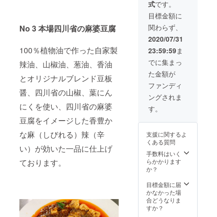
式
です。
報」が
い。 ※
舗ス
必須に
有効期
タッフ
目標金額に
なって
限は
より心
関わらず、
No 3 本場四川省の麻婆豆腐
おりま
2021年
からの
すが、
2月末日
お礼の
2020/07/31
カード
までと
メッ
100％植物油で作った自家製
23:59:59
ま
の配送
なりま
セージ
はいた
す。 ※
をお伝
でに集まっ
辣油、山椒油、葱油、香油
しませ
有効期
えしま
た金額が
ん。受
限を過
す。 ※
とオリジナルブレンド豆板
け渡し
ぎます
カード
ファンディ
時のご
と、残
は2020
醤、四川省の山椒、葉にん
ングされま
本人確
高は無
年9月1
にくを使い、四川省の麻婆
認のた
効とな
日以降
す。
めの情
ります
に支援
豆腐をイメージした香豊か
報とし
のでお
された
て使用
気をつ
店舗に
な麻（しびれる）辣（辛
支援に関するよ
させて
けくだ
てお受
くある質問
頂きま
さい。
け取り
い）が効いた一品に仕上げ
す。
※「お届
くださ
手数料はいく
け先情
い。 ※
ております。
らかかります
報」が
有効期
か？
必須に
限は
なって
2021年
目標金額に届
おりま
2月末日
かなかった場
すが、
までと
合どうなりま
カード
なりま
すか？
の配送
す。 ※