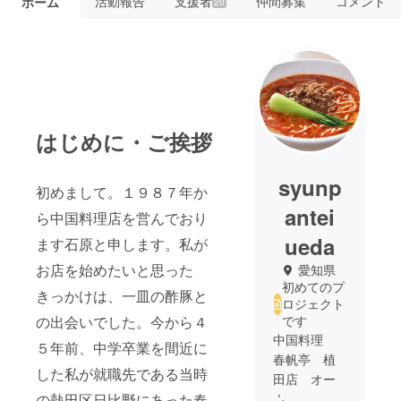
活動報告
支援者
仲間募集
コメント
ホーム
20
はじめに・ご挨拶
syunp
初めまして。１９８７年か
antei
ら中国料理店を営んでおり
ueda
ます石原と申します。私が
お店を始めたいと思った
愛知県
初めてのプ
きっかけは、一皿の酢豚と
ロジェクト
の出会いでした。今から４
です
中国料理
５年前、中学卒業を間近に
春帆亭 植
した私が就職先である当時
田店 オー
の熱田区日比野にあった春
ナー