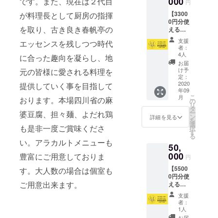
000
てお受
です。また、現在は２代目
けくだ
円
受け渡
け取り
さい。
【3300
が料理長として厨房の指揮
し時
くださ
※「お届
0円分使
に、店
い。 ※
け先情
を取り、古き良き春帆亭の
えるの
舗ス
有効期
報」が
BUY
タッフ
限は
必須に
支援
エッセンスを残しつつ時代
LOCAL
より心
2021年
なって
者：
nagoya
からの
2月末日
4人
おりま
に合った趣向を凝らし、地
カー
お礼の
までと
すが、
お届
ド】 ・
メッ
なりま
け予
元の皆様に愛される料理を
カード
店舗で
セージ
定：
す。 ※
の配送
使える
2020
をお伝
提供していく事を目指して
有効期
はいた
年09
33000
えしま
限を過
しませ
こ
月
おります。本場四川省の麻
円分の
す。 ※
の
ぎます
ん。受
リ
食券
カード
タ
と、残
け渡し
ー
婆豆腐、担々麺、よだれ鶏
カード
は2020
ン
高は無
詳細を見る
時のご
を
をお渡
年9月1
選
効とな
本人確
も是非一度ご賞味くださ
択
しいた
日以降
す
ります
認のた
る
しま
に支援
のでお
めの情
い。アラカルトメニューも
50,
す。 ・
された
気をつ
報とし
カード
000
店舗に
豊富にご用意しておりま
けくだ
て使用
円
受け渡
てお受
さい。
させて
【5500
し時
す。大人数の場合は個室も
け取り
※「お届
頂きま
0円分使
に、店
くださ
け先情
す。
ご用意出来ます。
えるの
舗ス
い。 ※
報」が
BUY
タッフ
有効期
必須に
支援
LOCAL
より心
限は
なって
者：
nagoya
からの
2021年
1人
おりま
カー
お礼の
2月末日
お届