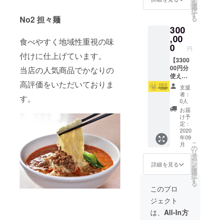
を
日以降
をお渡
効とな
選
本人確
択
に支援
しいた
ります
す
認のた
る
No2 担々麺
された
しま
のでお
めの情
300
店舗に
す。 ・
気をつ
報とし
てお受
カード
,00
けくだ
て使用
食べやすく地域性重視の味
け取り
受け渡
さい。
0
させて
円
くださ
し時
※「お届
頂きま
付けに仕上げています。
い。 ※
に、店
【3300
け先情
す。
有効期
舗ス
00円分
報」が
当店の人気商品でかなりの
限は
タッフ
使える
必須に
高評価をいただいておりま
2021年
より心
のBUY
なって
支援
2月末日
からの
LOCAL
おりま
者：
す。
までと
お礼の
nagoya
すが、
0人
なりま
メッ
カー
カード
お届
す。 ※
セージ
ド】 ・
の配送
け予
有効期
をお伝
店舗で
はいた
定：
限を過
えしま
使える
2020
しませ
年09
ぎます
す。 ※
330000
ん。受
こ
月
と、残
カード
円分の
け渡し
の
リ
高は無
は2020
カー食
時のご
タ
ー
効とな
年9月1
券ドを
本人確
ン
詳細を見る
を
ります
日以降
お渡し
認のた
選
択
のでお
に支援
いたし
めの情
す
る
気をつ
された
ます。
報とし
このプロ
けくだ
店舗に
・カー
て使用
ジェクト
さい。
てお受
ド受け
させて
※「お届
け取り
渡し時
頂きま
は、
All-In方
け先情
くださ
に、店
す。