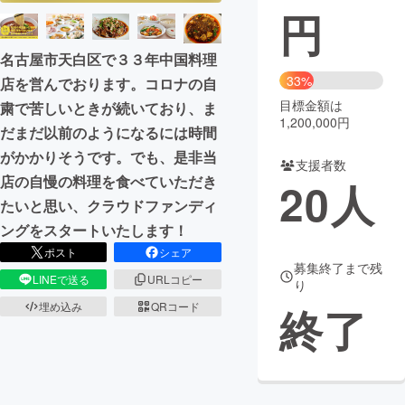
円
まちづくり・地域活性化
名古屋市天白区で３３年中国料理
33%
店を営んでおります。コロナの自
CAMPFIRE for Social Good
CAMPFIRE Creation
目標金額は
粛で苦しいときが続いており、ま
CAMPFIREふるさと納税
machi-ya
コミュニティ
1,200,000円
だまだ以前のようになるには時間
がかかりそうです。でも、是非当
支援者数
店の自慢の料理を食べていただき
20
人
たいと思い、クラウドファンディ
ングをスタートいたします！
ポスト
シェア
募集終了まで残
LINEで送る
URLコピー
り
埋め込み
QRコード
終了