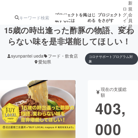
新
ロ
規
グ
会
プロジェクトを掲
はじ
プロジェクト
/
載するには
める
をさがす
イ
員
ン
登
15歳の時出逢った酢豚の物語、変わ
録
らない味を是非堪能してほしい！
人気のプロ
注目のリ
注目の新着プロ
募集終了が近いプ
もうすぐ公開
syunpantei ueda
フード・飲食店
コロナサポートプログラム対
ジェクト
ターン
ジェクト
ロジェクト
されます
愛知県
象
アート・写真
音楽
現在の支援総
額
テクノロジー・ガジェット
ゲーム・サ
403,
映像・映画
書籍・雑誌
000
ビジネス・起業
チャレンジ