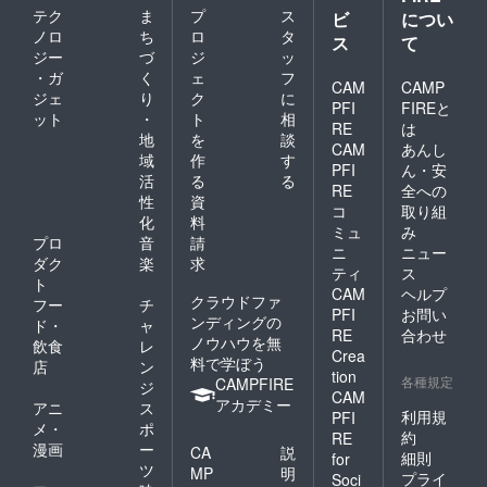
テク
ま
プ
ス
ビ
につい
ノロ
ち
ロ
タ
ス
て
ジー
づ
ジ
ッ
・ガ
く
ェ
フ
CAM
CAMP
ジェ
り
ク
に
PFI
FIREと
ット
・
ト
相
RE
は
地
を
談
CAM
あんし
域
作
す
PFI
ん・安
活
る
る
RE
全への
性
資
コ
取り組
化
料
ミュ
み
プロ
音
請
ニ
ニュー
ダク
楽
求
ティ
ス
ト
CAM
ヘルプ
クラウドファ
フー
チ
PFI
お問い
ンディングの
ド・
ャ
RE
合わせ
ノウハウを無
飲食
レ
Crea
料で学ぼう
店
ン
tion
各種規定
CAMPFIRE
ジ
CAM
アカデミー
アニ
ス
利用規
PFI
メ・
ポ
約
RE
漫画
ー
CA
説
細則
for
ツ
MP
明
プライ
Soci