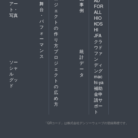
AD
アー
舞
ジ
事
FOR
ト・
台
ェ
例
ALL
写真
・
ク
HIO
パ
ト
KOS
フ
の
HI
ォ
作
JFA
ー
り
クラ
マ
方
ウド
ン
プ
統
ファ
ス
ロ
計
ン
ソー
ジ
デ
ディ
シャ
ェ
ー
ング
ル
ク
タ
mac
グッ
ト
hi-ya
ド
の
補助
広
金申
め
請サ
方
ポー
ト
「QRコード」は株式会社デンソーウェーブの登録商標です。