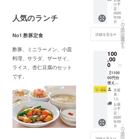
すが、
ド】 ・
メッ
までと
け予
カード
店舗で
セージ
定：
なりま
の配送
使える
2020
をお伝
す。 ※
はいた
人気のランチ
年09
55000
えしま
有効期
しませ
こ
月
円分の
す。 ※
の
限を過
ん。受
リ
食券
カード
タ
ぎます
け渡し
ー
カード
は2020
ン
と、残
詳細を見る
No1 酢豚定食
時のご
を
をお渡
年9月1
選
高は無
本人確
択
しいた
日以降
す
効とな
認のた
る
しま
に支援
酢豚、ミニラーメン、小皿
ります
めの情
100
す。 ・
された
のでお
報とし
料理、サラダ、ザーサイ、
カード
,00
店舗に
気をつ
て使用
受け渡
てお受
0
けくだ
させて
円
ライス、杏仁豆腐のセット
し時
け取り
さい。
頂きま
に、店
【1100
くださ
※「お届
す。
です。
舗ス
00円分
い。 ※
け先情
タッフ
使える
有効期
報」が
より心
のBUY
限は
必須に
支援
からの
LOCAL
2021年
なって
者：
お礼の
nagoya
2月末日
おりま
1人
メッ
カー
までと
すが、
お届
セージ
ド】 ・
なりま
カード
け予
をお伝
店舗で
す。 ※
定：
の配送
えしま
使える
2020
有効期
はいた
年09
す。 ※
110000
限を過
しませ
こ
月
カード
円分の
ぎます
の
ん。受
リ
は2020
食券
と、残
タ
け渡し
ー
年9月1
カード
高は無
ン
時のご
詳細を見る