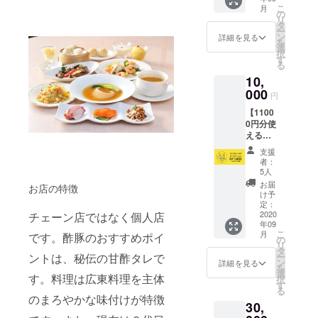
5500円
す。 ※
こ
月
分の食
カード
の
リ
券カー
は2020
タ
ー
ドをお
年9月1
ン
詳細を見る
を
渡しい
日以降
選
択
たしま
に支援
す
る
す。 ・
された
10,
カード
店舗に
受け渡
000
てお受
円
し時
け取り
【1100
に、店
くださ
0円分使
舗ス
い。 ※
えるの
タッフ
有効期
BUY
より心
限は
支援
LOCAL
からの
2021年
者：
nagoya
お礼の
2月末日
5人
カー
メッ
までと
お届
お店の特徴
ド】 ・
セージ
なりま
け予
店舗で
をお伝
定：
す。 ※
使える
2020
チェーン店ではなく個人店
えしま
有効期
年09
11000
す。 ※
限を過
こ
月
です。酢豚のおすすめポイ
円分の
カード
の
ぎます
リ
食券
は2020
タ
と、残
ー
ントは、秘伝の甘酢タレで
カード
年9月1
ン
高は無
詳細を見る
を
をお渡
日以降
選
効とな
す。料理は広東料理を主体
択
しいた
に支援
す
ります
る
しま
された
のでお
のまろやかな味付けが特徴
30,
す。 ・
店舗に
気をつ
カード