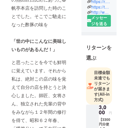
https://r.gnavi.co.jp/n005100/
https://tabelog.com/aichi/A2301/A230111/23003340/
帆亭本店を訪問した時のこ
http://www.syunpantei.com
とでした。そこでご馳走に
メッセー
ジを送る
なった酢豚の味を
「世の中にこんなに美味し
リターンを
いものがあるんだ！」
選ぶ
と思ったことを今でも鮮明
に覚えています。それから
目標金額
未達でも
私は、絶対この店の味を覚
リターン
えて自分の店を持とうと決
が届きま
す
(All-in
心しました。師匠、女将さ
方式)
ん、独立された先輩の背中
3,0
をみながら１２年間の修行
00
円
を得て、昭和６２年春、
【3300
円分使