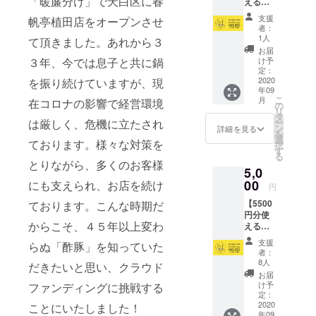
「暖簾分け」で天白区に春
えるの
BUY
支援
帆亭植田店をオープンさせ
LOCAL
者：
nagoya
1人
て頂きました。あれから３
カー
お届
ド】 ・
３年、今では息子と共に鍋
け予
店舗で
定：
使える
2020
を振り続けていますが、現
年09
3300円
こ
月
在コロナの影響で経営環境
分の食
の
リ
券カー
タ
は厳しく、危機に立たされ
ー
ドをお
ン
詳細を見る
を
渡しい
選
ております。様々な対策を
択
たしま
す
る
す。 ・
とりながら、多くのお客様
5,0
カード
受け渡
00
にも支えられ、お店を続け
円
し時
【5500
ております。こんな時期だ
に、店
円分使
舗ス
からこそ、４５年以上変わ
えるの
タッフ
BUY
より心
支援
らぬ「酢豚」を知っていた
LOCAL
からの
者：
nagoya
お礼の
8人
だきたいと思い、クラウド
カー
メッ
お届
ド】 ・
セージ
け予
ファンディングに挑戦する
店舗で
をお伝
定：
使える
2020
ことにいたしました！
えしま
年09