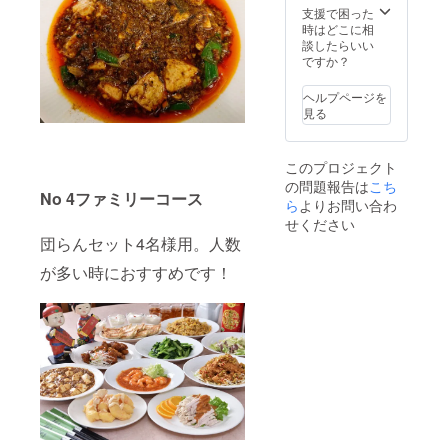
はいた
有効期
支援で困った
しませ
限を過
時はどこに相
ん。受
ぎます
談したらいい
け渡し
と、残
ですか？
時のご
高は無
本人確
効とな
ヘルプページを
認のた
ります
見る
めの情
のでお
報とし
気をつ
て使用
けくだ
このプロジェクト
させて
さい。
の問題報告は
こち
頂きま
※「お届
No 4ファミリーコース
す。
け先情
ら
よりお問い合わ
報」が
せください
必須に
団らんセット4名様用。人数
なって
おりま
が多い時におすすめです！
すが、
カード
の配送
はいた
しませ
ん。受
け渡し
時のご
本人確
認のた
めの情