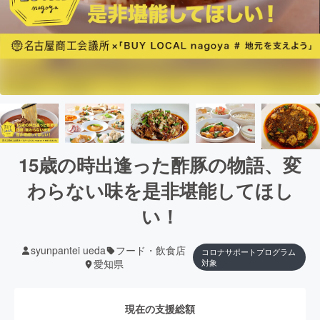
15歳の時出逢った酢豚の物語、変
わらない味を是非堪能してほし
い！
syunpantei ueda
フード・飲食店
コロナサポートプログラム
愛知県
対象
現在の支援総額