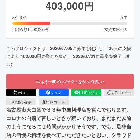
403,000
円
終了
33
%達成
目標金額
1,200,000
円
支援者数
20
人
このプロジェクトは、
2020/07/09
に募集を開始し、
20
人の支援
により
403,000
円の資金を集め、
2020/07/31
に募集を終了しま
した
もう一度プロジェクトをやってほしい
ポスト
シェア
LINEで送る
URLコピー
埋め込み
QRコード
名古屋市天白区で３３年中国料理店を営んでおります。
コロナの自粛で苦しいときが続いており、まだまだ以前
のようになるには時間がかかりそうです。でも、是非当
店の自慢の料理を食べていただきたいと思い、クラウド