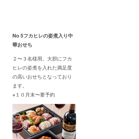
報とし
て使用
させて
頂きま
す。
No 5フカヒレの姿煮入り中
華おせち
２〜３名様用。大胆にフカ
ヒレの姿煮を入れた満足度
の高いおせちとなっており
ます。
※１０月末〜要予約