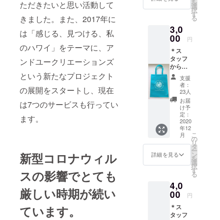
を
ただきたいと思い活動して
とメッ
選
択
セージ
す
る
きました。また、2017年に
をE-
3,0
mailに
は「感じる、見つける、私
てお送
00
円
りしま
のハワイ」をテーマに、ア
＊ス
す。
タッフ
ンドユークリエーションズ
からの
サン
という新たなプロジェクト
支援
キュー
者：
の展開をスタートし、現在
カード
23人
＊オリ
お届
は7つのサービスも行ってい
ジナル
け予
エコ
定：
ます。
バック
2020
年12
＊オリ
こ
月
ジナル
の
リ
クリア
タ
ー
ホル
ン
新型コロナウィル
詳細を見る
を
ダー 以
選
択
上、3点
す
スの影響でとても
る
をお送
4,0
りしま
厳しい時期が続い
す。
00
円
＊ス
ています。
タッフ