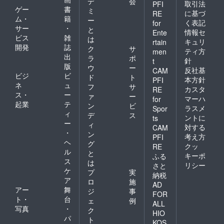
デ
会
取引法
PFI
ゲー
書
ミ
に基づ
RE
ム・
籍
ー
く表記
for
サー
・
と
情報セ
Ente
ビス
雑
は
キュリ
rtain
開発
誌
ク
サ
ティ方
men
出
ラ
ポ
針
t
版
ウ
ー
反社基
CAM
ビジ
ビ
ド
ト
本方針
PFI
ネ
ュ
フ
サ
カスタ
RE
ス・
ー
ァ
ー
マーハ
for
起業
テ
ン
ビ
ラスメ
Spor
ィ
デ
ス
ントに
ts
ー
ィ
対する
CAM
・
ン
考え方
PFI
ヘ
グ
クッ
RE
ル
と
キーポ
ふる
ス
は
リシー
さと
ケ
プ
実
納税
ア
ロ
施
AD
アー
舞
ジ
事
FOR
ト・
台
ェ
例
ALL
写真
・
ク
HIO
パ
ト
KOS