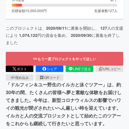
目標金額
10,000,000
円
支援者数
127
人
このプロジェクトは、
2020/08/11
に募集を開始し、
127
人の支援
により
1,074,122
円の資金を集め、
2020/09/30
に募集を終了し
ました
もう一度プロジェクトをやってほしい
ポスト
シェア
LINEで送る
URLコピー
埋め込み
QRコード
「ドルフィン＆ユー野生のイルカと泳ぐツアー」は、約
30年の間、たくさんの皆様へ夢と素敵な体験をお届けし
てきました。今年は、新型コロナウィルスの影響でハワ
イの観光が閉ざされたいへん厳しい時を迎えています。
イルカと人の交流プロジェクトとして始めたこのツアー
をこれからも継続して行きたいと思っています。