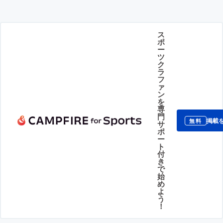
ス
ポ
ー
ツ
ク
ラ
フ
ァ
ン
を
専
門
掲載
無料
サ
ポ
ー
ト
付
き
で
始
め
よ
う
！