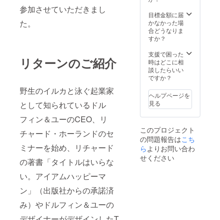
ズ 男性
方法を
参加させていただきまし
用 Sサ
伝授致
目標金額に届
イズ 女
しま
た。
かなかった場
性用 L
す。 セ
合どうなりま
サイズ
ミナー
すか？
女性用
の日程
Mサイ
は以下
支援で困った
リターンのご紹介
ズ 女性
の2日間
時はどこに相
用 Sサ
です。
談したらいい
イズ ＊
ご希望
ですか？
ドロー
日を備
野生のイルカと泳ぐ起業家
ンで撮
考欄に
ヘルプページを
影した
お書き
見る
として知られているドル
ハワイ
くださ
の映像
い。 11
フィン＆ユーのCEO、リ
と写真
月15日
このプロジェクト
＊ハワ
（日）
チャード・ホーランドのセ
の問題報告は
こち
イで野
10時〜
ミナーを始め、リチャード
生のイ
ら
よりお問い合わ
11時30
ルカと
分 11月
せください
の著書「タイトルはいらな
泳ぐ起
29日
業家リ
（日）
い。アイアムハッピーマ
チャー
10時〜
ド・
11時30
ン」（出版社からの承諾済
ホーラ
分
ンドの
み）やドルフィン＆ユーの
著書
「タイ
デザイナーがデザインしたT