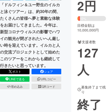
2
円
「ドルフィン＆ユー野生のイルカ
まちづくり・地域活性化
と泳ぐツアー」は、約30年の間、
たくさんの皆様へ夢と素敵な体験
10%
をお届けしてきました。今年は、
CAMPFIRE for Social Good
CAMPFIRE Creation
目標金額は
10,000,000円
新型コロナウィルスの影響でハワ
CAMPFIREふるさと納税
machi-ya
コミュニティ
イの観光が閉ざされたいへん厳し
支援者数
い時を迎えています。イルカと人
127
の交流プロジェクトとして始めた
このツアーをこれからも継続して
人
行きたいと思っています。
ポスト
シェア
LINEで送る
URLコピー
埋め込み
QRコード
募集終了まで残
り
終了