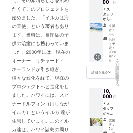
で、その素晴らしさを広め
State」
00
類で
円
と言い
す。 男
たくてこのプロジェクトを
＊ス
ます。
性用 L
タッフ
「Aloha
サイズ
始めました。「イルカは海
からの
State」
男性用
サン
の文字
Mサイ
の天使」という著者もあり
支援
キュー
をオ
ズ 男性
者：
カード
シャレ
ます。当時は、自閉症の子
用 Sサ
9人
＊ドル
にデザ
イズ 女
お届
フィン
供の治癒にも携わっていま
インし
性用 L
け予
＆ユー
まし
定：
サイズ
した。2000年には、現在の
のカメ
2020
た。色
女性用
年12
ラマン
はネイ
Mサイ
オーナー、リチャード・
こ
月
がド
ビーで
の
ズ 女性
リ
ローン
す。ご
タ
用 Sサ
ホーランドが引き継ぎ、
ー
で撮影
希望の
ン
イズ
詳細を見る
を
したハ
サイズ
選
様々な変化を経て、現在の
択
ワイの
を備考
す
る
映像と
プロジェクトへと進化をし
欄に必
10,
写真を
ずご記
ました。ハワイには、スピ
お届け
000
載くだ
円
しま
さい。
ナードルフィン（はしなが
＊ス
す。美
サイズ
タッフ
しいハ
は、以
イルカ）というイルカ 達が
からサ
ワイを
下の6種
ン
空から
類で
生息しています。このイル
支援
キュー
お楽し
す。 男
者：
レター
みくだ
性用 L
5人
カ達は、ハワイ諸島の周り
＊ドル
さい。