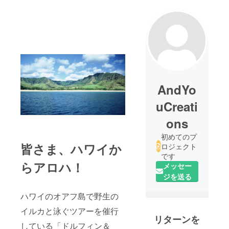
AndYo
uCreati
ons
初めてのプ
皆さま、ハワイか
ロジェクト
です
らアロハ！
メッセー
ジを送る
ハワイのオアフ島で野生の
イルカと泳ぐツアーを催行
リターンを
している「ドルフィン＆