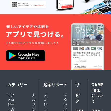
カテゴリー
起案サポート
サ
CAMP
ー
FIRE
テク
ま
プ
ス
ビ
につい
ノロ
ち
ロ
タ
ス
て
ジー
づ
ジ
ッ
・ガ
く
ェ
フ