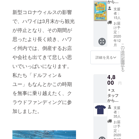
からの
サン
支援
新型コロナウィルスの影響
キュー
者：
カード
15人
で、ハワイは3月末から観光
＊オリ
お届
ジナル
け予
が停止となり、その期間が
エコ
定：
バック
2020
思ったより長く続き、ハワ
年12
＊クリ
こ
月
アホル
の
イ州内では、倒産するお店
リ
ダー ＊
タ
ー
ドル
や会社も出てきて悲しい思
ン
詳細を見る
を
フィン
選
択
いでいっぱいになります。
＆ユー
す
る
の
私たち「ドルフィン＆
4,8
CEO、
ハワイ
00
円
ユー」もなんとかこの時期
で野生
＊ス
のイル
を無事に乗り越えたく、ク
タッフ
カと泳
からの
ぐ起業
ラウドファンディングに参
サン
家、リ
支援
キュー
加しました。
チャー
者：
カード
ド・
35人
＊デザ
ホーラ
お届
イナー
ンドの
け予
がデザ
著書
定：
インし
2020
「タイ
年12