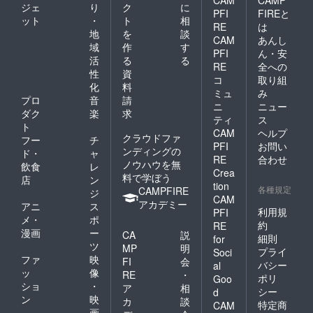
CAM
CAMP
ジェ
り
ク
に
PFI
FIREと
ット
・
ト
相
RE
は
地
を
談
CAM
あんし
域
作
す
PFI
ん・安
活
る
る
RE
全への
性
資
コ
取り組
化
料
ミュ
み
プロ
音
請
ニ
ニュー
ダク
楽
求
ティ
ス
ト
CAM
ヘルプ
クラウドファ
フー
チ
PFI
お問い
ンディングの
ド・
ャ
RE
合わせ
ノウハウを無
飲食
レ
Crea
料で学ぼう
店
ン
tion
各種規定
CAMPFIRE
ジ
CAM
アカデミー
アニ
ス
利用規
PFI
メ・
ポ
約
RE
漫画
ー
CA
説
細則
for
ツ
MP
明
プライ
Soci
ファ
映
FI
会
バシー
al
ッ
像
RE
・
ポリ
Goo
ショ
・
ア
相
シー
d
ン
映
カ
談
特定商
CAM
画