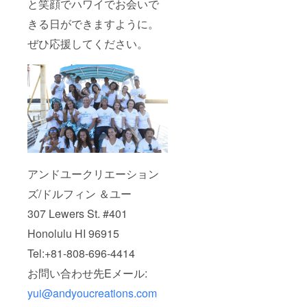
と笑顔でハワイでお会いで
す。ご
希望日
きる日ができますように。
を備考
欄にお
ぜひ応援してください。
書きく
ださ
い。 11
月15日
（日）
10時〜
11時30
分 11月
29日
（日）
10時〜
11時30
アンドユークリエーション
分 以
ズ/ドルフィン ＆ユー
上、7点
をお届
307 Lewers St. #401
けしま
す。
Honolulu HI 96915
Tel:+81-808-696-4414
お問い合わせ先Eメール:
yui@andyoucreations.com