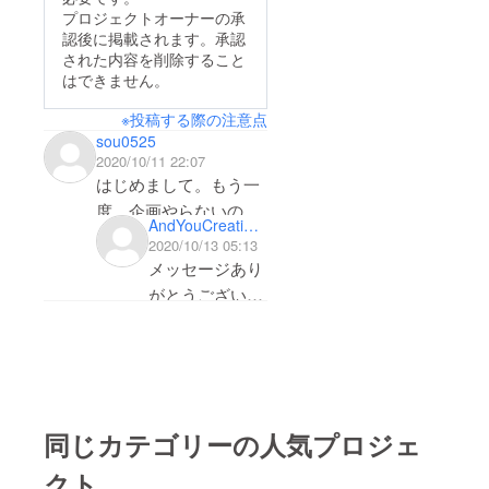
プロジェクトオーナーの承
認後に掲載されます。承認
された内容を削除すること
はできません。
※投稿する際の注意点
sou0525
2020/10/11 22:07
はじめまして。もう一
度、企画やらないので
AndYouCreations
しょうか？
2020/10/13 05:13
メッセージあり
がとうございま
す。今のとこ
ろ、すぐには今
後の予定はあり
ませんが、また
企画させていた
同じカテゴリーの人気プロジェ
だくかもしれま
クト
せん。