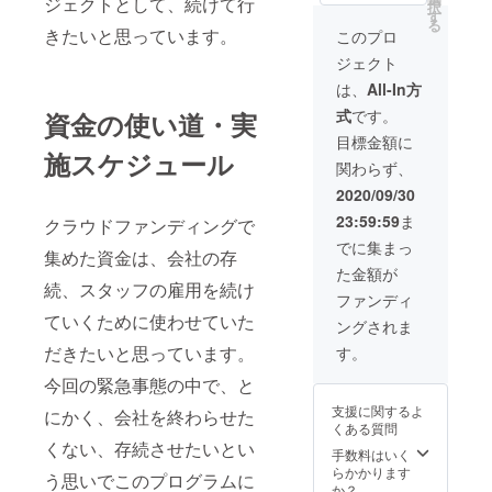
ジェクトとして、続けて行
択
バック
のイル
す
る
＊クリ
カと泳
きたいと思っています。
このプロ
アホル
ぐ起業
ジェクト
ダー ＊
家、リ
オリジ
チャー
は、
All-In方
ナルデ
ド・
式
です。
資金の使い道・実
ザインT
ホーラ
シャツ2
ンドの
目標金額に
種類 色
「幸せ
施スケジュール
関わらず、
はネイ
になる
ビーで
生活
2020/09/30
す。ご
術」
23:59:59
ま
希望の
クラウドファンディングで
Zoomセ
サイズ
ミ
でに集まっ
集めた資金は、会社の存
を備考
ナー。
た金額が
欄に必
リ
続、スタッフの雇用を続け
ずご記
チャー
ファンディ
載くだ
ドが体
ていくために使わせていた
ングされま
さい。
験して
サイズ
きた奇
だきたいと思っています。
す。
は、以
想天
下の6種
今回の緊急事態の中で、と
外、波
類で
乱万丈
支援に関するよ
にかく、会社を終わらせた
す。 男
な人生
くある質問
性用 L
から学
くない、存続させたいとい
サイズ
んでき
手数料はいく
男性用
た幸せ
らかかります
う思いでこのプログラムに
Mサイ
になる
か？