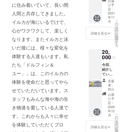
サイズ
お届
フィン
に住み着いていて、長い間
男性用
け予
＆ユー
定：
Mサイ
人間と共存してきました。
CEO、
2021
ズ 男性
年11
ハワイ
用 Sサ
こ
イルカが海にいるでけで、
月
で野生
の
イズ 女
リ
のイル
タ
性用 L
心がワクワクして、楽しく
ー
カと泳
ン
サイズ
詳細を見る
を
ぐ起業
選
女性用
なります。またイルカと泳
択
家、リ
す
Mサイ
る
チャー
いだ後には、様々な変化を
ズ 女性
20,
ド・
用 Sサ
体験する人達もいます。私
ホーラ
000
イズ
円
ンドの
たち「ドルフィン＆
今回、
著書
紹介し
「タイ
ユー」」は、このイルカの
ていま
トルは
すリ
いらな
支援
体験を使命だと思ってやら
ターン
い ア
者：
を全て
イアム
20人
せていただいています。ス
お届け
ハッ
お届
しま
ピーマ
タッフもみんな海や海の生
け予
す。 ＊
ン」 ＊
定：
き物達を愛している人達で
スタッ
2020
ドル
年12
フから
フィン
こ
月
す。これからも人々に幸せ
のサン
＆ユー
の
リ
キュー
CEO、
タ
を体験していただくプロ
ー
レター
ハワイ
ン
詳細を見る
を
＊エコ
で野生
選