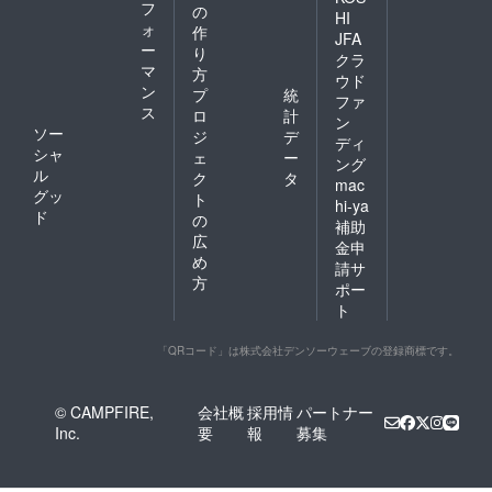
フ
の
HI
ォ
作
JFA
ー
り
クラ
マ
方
ウド
ン
プ
統
ファ
ス
ロ
計
ン
ソー
ジ
デ
ディ
シャ
ェ
ー
ング
ル
ク
タ
mac
グッ
ト
hi-ya
ド
の
補助
広
金申
め
請サ
方
ポー
ト
「QRコード」は株式会社デンソーウェーブの登録商標です。
© CAMPFIRE,
会社概
採用情
パートナー
Inc.
要
報
募集