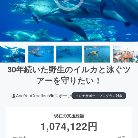
30年続いた野生のイルカと泳ぐツ
アーを守りたい！
AndYouCreations
スポーツ
コロナサポートプログラム対象
現在の支援総額
1,074,122
円
終了
10
%達成