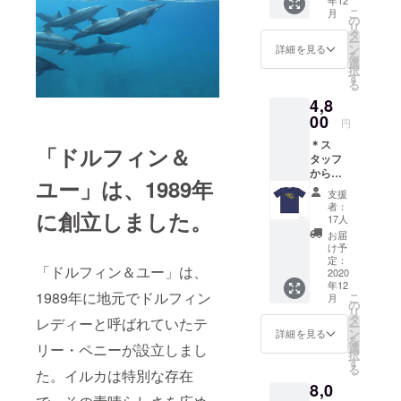
たオリ
トルは
こ
月
ジナルT
いらな
の
リ
シャツ
い ア
タ
ー
「ALO
イアム
ン
詳細を見る
を
HA」の
ハッ
選
択
文字の
ピーマ
す
る
上にイ
ン」
4,8
ルカが
（イル
ジャン
00
カやハ
円
プして
ワイの
＊ス
いる可
お話が
「ドルフィン＆
タッフ
愛いデ
満載で
からの
ザイン
す） 以
ユー」は、1989年
サン
です。
上、4点
支援
キュー
色はネ
をお届
者：
に創立しました。
カード
イビー
けしま
17人
＊デザ
です。
す。
お届
イナー
ご希望
け予
がデザ
のサイ
定：
「ドルフィン＆ユー」は、
インし
2020
ズを備
年12
たオリ
考欄に
1989年に地元でドルフィン
こ
月
ジナルT
必ずご
の
リ
シャ
記載く
タ
レディーと呼ばれていたテ
ー
ツ。ハ
ださ
ン
詳細を見る
を
ワイ州
い。 サ
選
リー・ペニーが設立しまし
択
のこと
イズ
す
る
を
た。イルカは特別な存在
は、以
8,0
「Aloha
下の6種