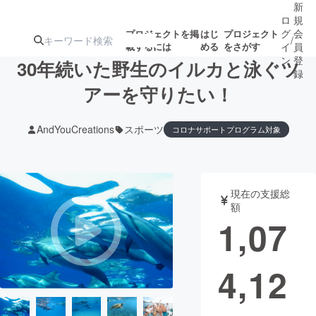
新
ロ
規
グ
会
プロジェクトを掲
はじ
プロジェクト
/
載するには
める
をさがす
イ
員
ン
登
30年続いた野生のイルカと泳ぐツ
録
アーを守りたい！
人気のプロ
注目のリ
注目の新着プロ
募集終了が近いプ
もうすぐ公開
AndYouCreations
スポーツ
コロナサポートプログラム対象
ジェクト
ターン
ジェクト
ロジェクト
されます
アート・写真
音楽
現在の支援総
額
1,07
テクノロジー・ガジェット
ゲーム・サ
映像・映画
書籍・雑誌
4,12
ビジネス・起業
チャレンジ