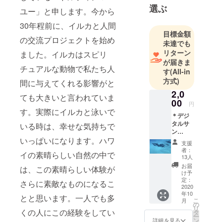
選ぶ
ユー」と申します。今から
30年程前に、イルカと人間
目標金額
の交流プロジェクトを始め
未達でも
リターン
ました。イルカはスピリ
が届きま
チュアルな動物で私たち人
す
(All-in
方式)
間に与えてくれる影響がと
2,0
ても大きいと言われていま
00
円
す。実際にイルカと泳いで
＊デジ
タルサ
いる時は、幸せな気持ちで
ン
キュー
いっぱいになります。ハワ
支援
カード
者：
イの素晴らしい自然の中で
スタッ
13人
フより
お届
は、この素晴らしい体験が
心を込
け予
めて制
定：
さらに素敵なものになるこ
作した
2020
年10
イルカ
とと思います。一人でも多
こ
月
のサン
の
リ
キュー
くの人にこの経験をしてい
タ
ー
カード
ン
詳細を見る