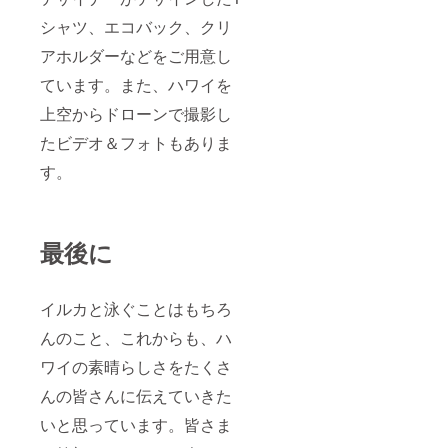
トルは
シャツ、エコバック、クリ
いらな
い。ア
アホルダーなどをご用意し
イアム
ハッ
ています。また、ハワイを
ピーマ
ン」 ＊
上空からドローンで撮影し
ハワイ
で野生
たビデオ＆フォトもありま
のイル
す。
カと泳
ぐ起業
家リ
チャー
ド・
最後に
ホーラ
ンドの
「幸せ
になる
イルカと泳ぐことはもちろ
生活
術」
んのこと、これからも、ハ
Zoomセ
ミナー
ワイの素晴らしさをたくさ
セミ
んの皆さんに伝えていきた
ナーの
日程は
いと思っています。皆さま
以下の2
日間で