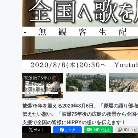
まちづくり・地域活性化
被爆75年を迎える2020年8月6日、「原爆の語り部-
伝えたい想い、「被爆75年後の広島の夜景から全
支援で全国の皆様にHIPPYの想いを伝えます！
ポスト
シェア
LINEで送る
URLコ