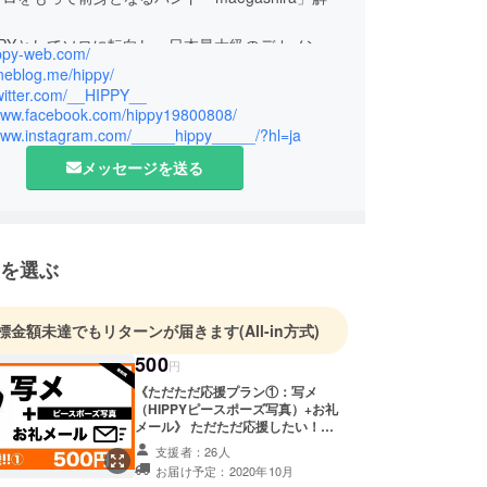
PPYとしてソロに転向し、日本最大級のデカメン
ippy-web.com/
目から想像できない歌唱力をウェポン（武器）に
lineblog.me/hippy/
シャンでありながら冠番組MC、ラジオパーソナリ
twitter.com/__HIPPY__
/www.facebook.com/hippy19800808/
映画、ドラマ、舞台、CM、ナレーションなど、垣
/www.instagram.com/_____hippy_____/?hl=ja
活動の幅をさらに広げ、YOUTUBEチャンネル
を毎週水曜に配信し、数々の大物YOUTUBERや
メッセージを送る
ト、タレントとのコラボも積極的に活動中！ MV
ひぴ動のYouTube合計再生数は700万回再生を越
ャラ的にかなりふざけているようにも見えるが、地
被爆伝承事業に取り組み「原爆の語り部 被爆体験者
を選ぶ
」を毎月6日に広島の繁華街のBarで開催している
動している中で自身が被爆３世であることを知る。
標金額未達でもリターンが届きます
(All-in方式)
4月ソロ初の冠番組 広島ホームテレビ「H♪LINE」が
500
円
！
《ただただ応援プラン①：写メ
月ファーストミニアルバム「I'm HIPPY」でメジャー
（HIPPYピースポーズ写真）+お礼
。
メール》 ただただ応援したい！
HIPPYからピースポーズ写真とお礼
広島の野外フェス「うたたね」に出演、さらには司
支援者：26人
メールをお届け！ ＊メールにて
お届け予定：2020年10月
たたね」のテレビ特番のメインレポーターもつとめ
HIPPYの御礼メールと写メをお送り