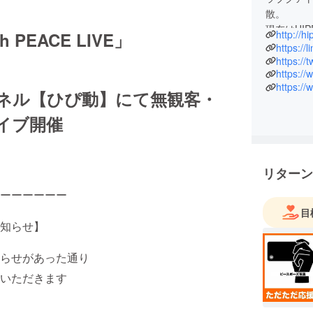
散。
現在はHI
http://h
h PEACE LIVE」
と、見た
https://
ミュージ
https://
https:/
ティー、
https:/
根を超えて
チャンネル【ひぴ動】にて無観客・
「ひぴ動」
イブ開催
アーティス
と配信した
える。キ
元広島の
リターン
の証言の会
ーーーーーー
※この活
目
のお知らせ】
2014年
スタート
らせがあった通り
2015年4
デビュー
させていただきます
8月には
会や「う