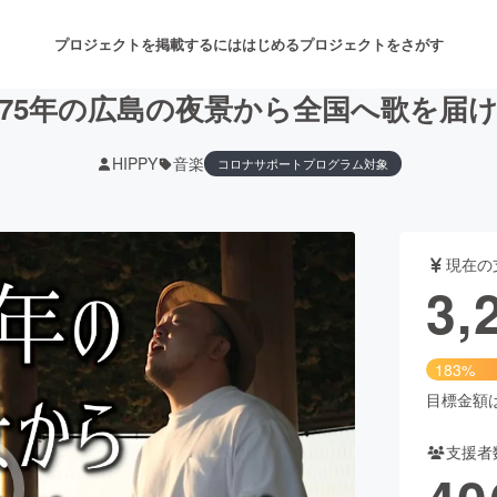
プロジェクトを掲載するには
はじめる
プロジェクトをさがす
75年の広島の夜景から全国へ歌を届
HIPPY
音楽
コロナサポートプログラム対象
注目のリターン
注目の新着プロジェクト
募集終了が近いプロジェクト
も
現在の
音楽
舞台・パフォーマンス
3,
ゲーム・サービス開発
フード・飲食店
183%
書籍・雑誌出版
アニメ・漫画
目標金額は1
支援者
チャレンジ
ビューティー・ヘルスケ