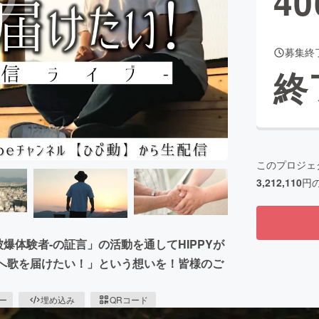
40
募集終
CAMPFIRE for Social Good
CAMPFIRE Creation
終
CAMPFIREふるさと納税
machi-ya
コミュニティ
このプロジェ
3,212,110
円
被爆体験者-の証言」の活動を通してHIPPYが
国へ歌を届けたい！」という想いを！皆様のご
ピー
埋め込み
QRコード