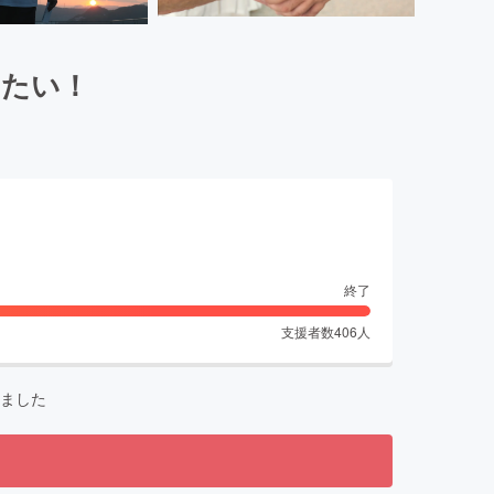
けたい！
終了
支援者数
406
人
ました