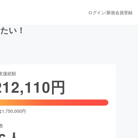
ログイン
/
新規会員登録
けたい！
うすぐ公開されます
支援総額
プロダクト
212,110
円
ファッション
スポーツ
,750,000円
数
ア
ソーシャルグッド