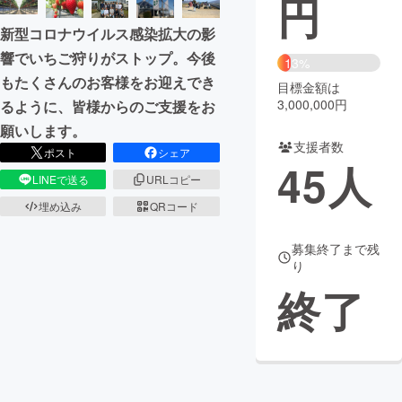
円
新型コロナウイルス感染拡大の影
まちづくり・地域活性化
響でいちご狩りがストップ。今後
13%
もたくさんのお客様をお迎えでき
目標金額は
CAMPFIRE for Social Good
CAMPFIRE Creation
3,000,000円
るように、皆様からのご支援をお
CAMPFIREふるさと納税
machi-ya
コミュニティ
願いします。
支援者数
ポスト
シェア
45
人
LINEで送る
URLコピー
埋め込み
QRコード
募集終了まで残
り
終了