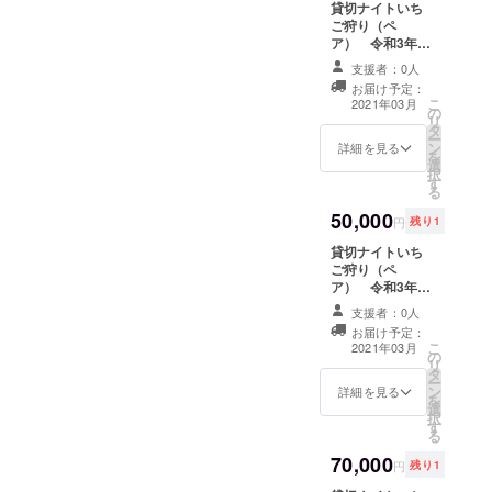
貸切ナイトいち
てくれるでしょ
ご狩り（ペ
う。誰もいない
ア） 令和3年3
貸切ハウスで思
月13日 18：00
う存分、いちご
支援者：0人
～18：50 1組
狩りをお楽しみ
お届け予定：
限定 営業終了
ください。クラ
こ
2021年03月
の
後、貴方様だけ
ウドファンディ
リ
タ
のためにいちご
ング限定のサー
ー
ン
ハウスを貸切で
詳細を見る
ビスとなりま
を
選
開けさせていた
す。 ※日付と時
択
す
だきます。ライ
間の指定がござ
る
トアップされた
います。ご注意
50,000
イチゴ畑は非現
ください。
円
残り1
実空間を演出し
貸切ナイトいち
てくれるでしょ
ご狩り（ペ
う。誰もいない
ア） 令和3年3
貸切ハウスで思
月13日 19：00
う存分、いちご
支援者：0人
～19：50 1組
狩りをお楽しみ
お届け予定：
限定 営業終了
ください。クラ
こ
2021年03月
の
後、貴方様だけ
ウドファンディ
リ
タ
のためにいちご
ング限定のサー
ー
ン
ハウスを貸切で
詳細を見る
ビスとなりま
を
選
開けさせていた
す。 ※日付と時
択
す
だきます。ライ
間の指定がござ
る
トアップされた
います。ご注意
70,000
イチゴ畑は非現
ください。
円
残り1
実空間を演出し