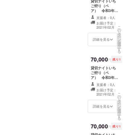
貸切ナイトいち
てくれるでしょ
ご狩り（ペ
う。誰もいない
ア） 令和3年2
貸切ハウスで思
月14日 18：00
う存分、いちご
支援者：0人
～18：50 1組
狩りをお楽しみ
お届け予定：
限定 営業終了
ください。クラ
こ
2021年02月
の
後、貴方様だけ
ウドファンディ
リ
タ
のためにいちご
ング限定のサー
ー
ン
ハウスを貸切で
詳細を見る
ビスとなりま
を
選
開けさせていた
す。 ※日付と時
択
す
だきます。ライ
間の指定がござ
る
トアップされた
います。ご注意
70,000
イチゴ畑は非現
ください。
円
残り1
実空間を演出し
貸切ナイトいち
てくれるでしょ
ご狩り（ペ
う。誰もいない
ア） 令和3年2
貸切ハウスで思
月14日 19：00
う存分、いちご
支援者：0人
～19：50 1組
狩りをお楽しみ
お届け予定：
限定 営業終了
ください。クラ
こ
2021年02月
の
後、貴方様だけ
ウドファンディ
リ
タ
のためにいちご
ング限定のサー
ー
ン
ハウスを貸切で
詳細を見る
ビスとなりま
を
選
開けさせていた
す。 ※日付と時
択
す
だきます。ライ
間の指定がござ
る
トアップされた
います。ご注意
70,000
イチゴ畑は非現
ください。
円
残り1
実空間を演出し
貸切ナイトいち