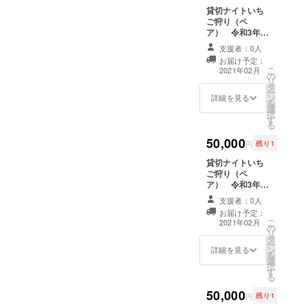
実空間を演出し
きませ
貸切ナイトいち
てくれるでしょ
んので
ご狩り（ペ
う。誰もいない
ご注意
ア） 令和3年2
貸切ハウスで思
くださ
月13日 18：00
う存分、いちご
い。 ※
支援者：0人
～18：50 1組
狩りをお楽しみ
写真は
お届け予定：
限定 営業終了
ください。クラ
章姫の
こ
2021年02月
の
後、貴方様だけ
ウドファンディ
一例で
リ
タ
のためにいちご
ング限定のサー
す。実
ー
ン
ハウスを貸切で
詳細を見る
ビスとなりま
際の数
を
選
開けさせていた
す。 ※日付と時
や大き
択
す
だきます。ライ
間の指定がござ
さは時
る
トアップされた
います。ご注意
期や品
50,000
イチゴ畑は非現
ください。
種で異
円
残り1
実空間を演出し
なる場
貸切ナイトいち
てくれるでしょ
合がご
ご狩り（ペ
う。誰もいない
ざいま
ア） 令和3年2
貸切ハウスで思
す。
月13日 19：00
う存分、いちご
支援者：0人
～19：50 1組
狩りをお楽しみ
お届け予定：
限定 営業終了
ください。クラ
こ
2021年02月
の
後、貴方様だけ
ウドファンディ
リ
タ
のためにいちご
ング限定のサー
ー
ン
ハウスを貸切で
詳細を見る
ビスとなりま
を
選
開けさせていた
す。 ※日付と時
択
す
だきます。ライ
間の指定がござ
る
トアップされた
います。ご注意
50,000
イチゴ畑は非現
ください。
円
残り1
実空間を演出し