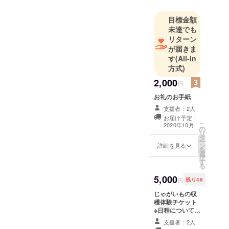
いただける
目標金額
農園です。
未達でも
リターン
が届きま
す
(All-in
方式)
2,000
円
お礼のお手紙
支援者：2人
お届け予定：
こ
2020年10月
の
リ
タ
ー
ン
詳細を見る
を
選
択
す
る
5,000
円
残り48
じゃがいもの収
穫体験チケット
※日程については
後日ご連絡しま
支援者：2人
す（来年6月頃収