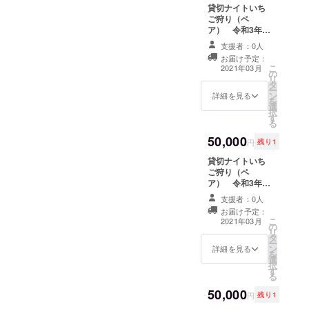
貸切ナイトいち
てくれるでしょ
ご狩り（ペ
う。誰もいない
ア） 令和3年3
貸切ハウスで思
月12日 18：00
う存分、いちご
支援者：0人
～18：50 1組
狩りをお楽しみ
お届け予定：
限定 営業終了
ください。クラ
こ
2021年03月
の
後、貴方様だけ
ウドファンディ
リ
タ
のためにいちご
ング限定のサー
ー
ン
ハウスを貸切で
詳細を見る
ビスとなりま
を
選
開けさせていた
す。 ※日付と時
択
す
だきます。ライ
間の指定がござ
る
トアップされた
います。ご注意
50,000
イチゴ畑は非現
ください。
円
残り1
実空間を演出し
貸切ナイトいち
てくれるでしょ
ご狩り（ペ
う。誰もいない
ア） 令和3年3
貸切ハウスで思
月12日 19：00
う存分、いちご
支援者：0人
～19：50 1組
狩りをお楽しみ
お届け予定：
限定 営業終了
ください。クラ
こ
2021年03月
の
後、貴方様だけ
ウドファンディ
リ
タ
のためにいちご
ング限定のサー
ー
ン
ハウスを貸切で
詳細を見る
ビスとなりま
を
選
開けさせていた
す。 ※日付と時
択
す
だきます。ライ
間の指定がござ
る
トアップされた
います。ご注意
50,000
イチゴ畑は非現
ください。
円
残り1
実空間を演出し