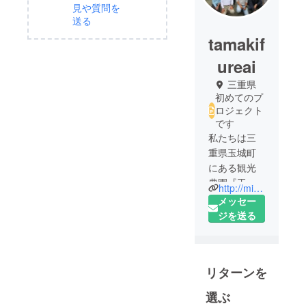
見や質問を
送る
tamakif
ureai
三重県
初めてのプ
ロジェクト
です
私たちは三
重県玉城町
にある観光
農園『玉城
http://mieichigo.blog.fc2.com/
ふれあい農
メッセー
園』です。
ジを送る
主にイチゴ
の栽培をし
ており、冬
リターンを
の時期には
イチゴ狩り
選ぶ
を楽しんで