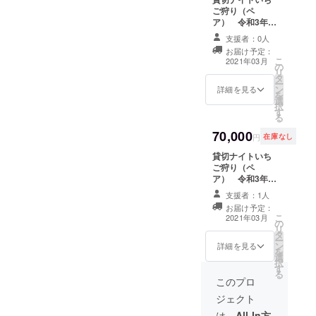
てくれるでしょ
ご狩り（ペ
う。誰もいない
ア） 令和3年3
貸切ハウスで思
月14日 18：00
う存分、いちご
支援者：0人
～18：50 1組
狩りをお楽しみ
お届け予定：
限定 営業終了
ください。クラ
こ
2021年03月
の
後、貴方様だけ
ウドファンディ
リ
タ
のためにいちご
ング限定のサー
ー
ン
ハウスを貸切で
詳細を見る
ビスとなりま
を
選
開けさせていた
す。 ※日付と時
択
す
だきます。ライ
間の指定がござ
る
トアップされた
います。ご注意
70,000
イチゴ畑は非現
ください。
円
在庫なし
実空間を演出し
貸切ナイトいち
てくれるでしょ
ご狩り（ペ
う。誰もいない
ア） 令和3年3
貸切ハウスで思
月14日 19：00
う存分、いちご
支援者：1人
～19：50 1組
狩りをお楽しみ
お届け予定：
限定 営業終了
ください。クラ
こ
2021年03月
の
後、貴方様だけ
ウドファンディ
リ
タ
のためにいちご
ング限定のサー
ー
ン
ハウスを貸切で
詳細を見る
ビスとなりま
を
選
開けさせていた
す。 ※日付と時
択
す
だきます。ライ
間の指定がござ
る
トアップされた
このプロ
います。ご注意
イチゴ畑は非現
ください。
ジェクト
実空間を演出し
てくれるでしょ
は、
All-In方