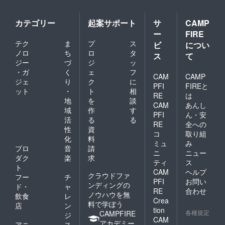
カテゴリー
起案サポート
サ
CAMP
ー
FIRE
テク
ま
プ
ス
ビ
につい
ノロ
ち
ロ
タ
ス
て
ジー
づ
ジ
ッ
・ガ
く
ェ
フ
CAM
CAMP
ジェ
り
ク
に
PFI
FIREと
ット
・
ト
相
RE
は
地
を
談
CAM
あんし
域
作
す
PFI
ん・安
活
る
る
RE
全への
性
資
コ
取り組
化
料
ミュ
み
プロ
音
請
ニ
ニュー
ダク
楽
求
ティ
ス
ト
CAM
ヘルプ
クラウドファ
フー
チ
PFI
お問い
ンディングの
ド・
ャ
RE
合わせ
ノウハウを無
飲食
レ
Crea
料で学ぼう
店
ン
tion
各種規定
CAMPFIRE
ジ
CAM
アカデミー
アニ
ス