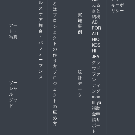
ル
と
キーポ
ふる
ス
は
リシー
さと
ケ
プ
実
納税
ア
ロ
施
AD
アー
舞
ジ
事
FOR
ト・
台
ェ
例
ALL
写真
・
ク
HIO
パ
ト
KOS
フ
の
HI
ォ
作
JFA
ー
り
クラ
マ
方
ウド
ン
プ
統
ファ
ス
ロ
計
ン
ソー
ジ
デ
ディ
シャ
ェ
ー
ング
ル
ク
タ
mac
グッ
ト
hi-ya
ド
の
補助
広
金申
め
請サ
方
ポー
ト