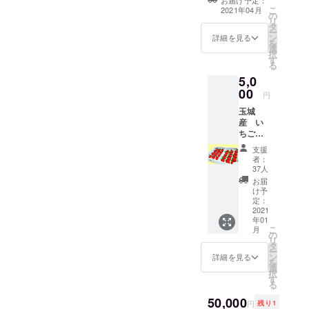
楽しんでいただ
います。ご注意
こ
2021年04月
の
けるいちご狩り
ください。
リ
タ
チケットです。
ー
ン
園内への飲食物
詳細を見る
を
選
や遊具の持ち込
択
す
みが可能です。
る
公園や休憩所も
5,0
ご準備しており
00
ますので、お弁
円
当などをご持参
玉城
いただきますと
産 い
一日楽しんでい
ちご２
ただけます。 ※
パック
日付指定がござ
支援
（令和
います。ご注意
者：
３年1月
37人
ください。
中旬よ
お届
り順次
け予
発送し
定：
ます）
2021
年01
自家
こ
月
製のい
の
リ
ちごを
タ
ー
専用の
ン
詳細を見る
を
ゆりか
選
択
ごパッ
す
る
クに梱
包し配
50,000
円
残り1