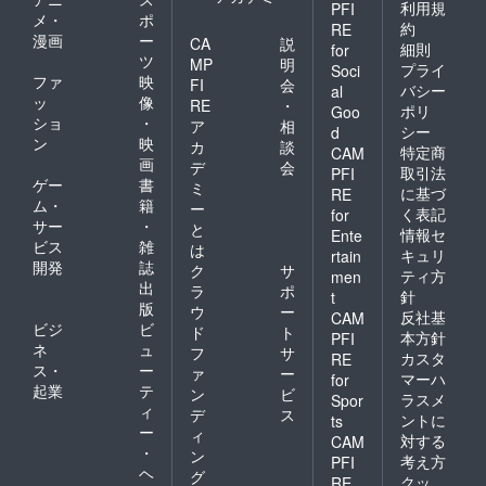
利用規
PFI
メ・
ポ
約
RE
漫画
ー
CA
説
細則
for
ツ
MP
明
プライ
Soci
ファ
映
FI
会
バシー
al
ッ
像
RE
・
ポリ
Goo
ショ
・
ア
相
シー
d
ン
映
カ
談
特定商
CAM
画
デ
会
取引法
PFI
ゲー
書
ミ
に基づ
RE
ム・
籍
ー
く表記
for
サー
・
と
情報セ
Ente
ビス
雑
は
キュリ
rtain
開発
誌
ク
サ
ティ方
men
出
ラ
ポ
針
t
版
ウ
ー
反社基
CAM
ビジ
ビ
ド
ト
本方針
PFI
ネ
ュ
フ
サ
カスタ
RE
ス・
ー
ァ
ー
マーハ
for
起業
テ
ン
ビ
ラスメ
Spor
ィ
デ
ス
ントに
ts
ー
ィ
対する
CAM
・
ン
考え方
PFI
ヘ
グ
クッ
RE