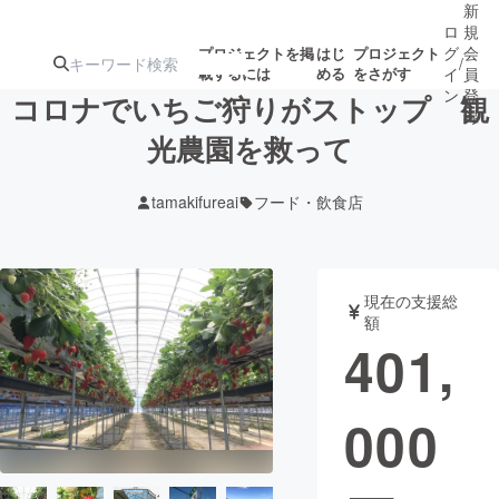
新
ロ
規
グ
会
プロジェクトを掲
はじ
プロジェクト
/
載するには
める
をさがす
イ
員
ン
登
コロナでいちご狩りがストップ 観
録
光農園を救って
人気のプロ
注目のリ
注目の新着プロ
募集終了が近いプ
もうすぐ公開
tamakifureai
フード・飲食店
ジェクト
ターン
ジェクト
ロジェクト
されます
アート・写真
音楽
現在の支援総
額
401,
テクノロジー・ガジェット
ゲーム・サ
000
映像・映画
書籍・雑誌
ビジネス・起業
チャレンジ