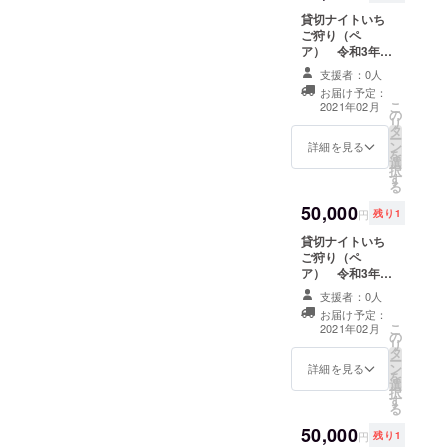
送（送
料込）
貸切ナイトいち
いたし
ご狩り（ペ
ます。
ア） 令和3年2
色付き
月12日 18：00
支援者：0人
や食味
～18：50 1組
お届け予定：
を考慮
限定 営業終了
こ
2021年02月
し、発
の
後、貴方様だけ
リ
送時に
タ
のためにいちご
ー
適した
ン
ハウスを貸切で
詳細を見る
を
品種を
選
開けさせていた
択
発送い
す
だきます。ライ
る
たしま
トアップされた
50,000
す。品
イチゴ畑は非現
円
残り1
種は
実空間を演出し
貸切ナイトいち
『あき
てくれるでしょ
ご狩り（ペ
ひめ』
う。誰もいない
ア） 令和3年2
『かお
貸切ハウスで思
月12日 19：00
りの』
う存分、いちご
支援者：0人
～19：50 1組
『おいC
狩りをお楽しみ
お届け予定：
限定 営業終了
ベ
ください。クラ
こ
2021年02月
の
後、貴方様だけ
リー』
ウドファンディ
リ
タ
のためにいちご
のいず
ング限定のサー
ー
ン
ハウスを貸切で
れかと
詳細を見る
ビスとなりま
を
選
開けさせていた
なりま
す。 ※日付と時
択
す
だきます。ライ
す。品
間の指定がござ
る
トアップされた
種の指
います。ご注意
50,000
イチゴ畑は非現
定はで
ください。
円
残り1