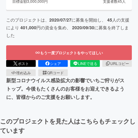
目標金額
3,000,000
円
支援者数
45
人
このプロジェクトは、
2020/07/27
に募集を開始し、
45
人の支援
により
401,000
円の資金を集め、
2020/09/30
に募集を終了しま
した
もう一度プロジェクトをやってほしい
ポスト
シェア
LINEで送る
URLコピー
埋め込み
QRコード
新型コロナウイルス感染拡大の影響でいちご狩りがス
トップ。今後もたくさんのお客様をお迎えできるよう
に、皆様からのご支援をお願いします。
このプロジェクトを見た人はこちらもチェックし
ています