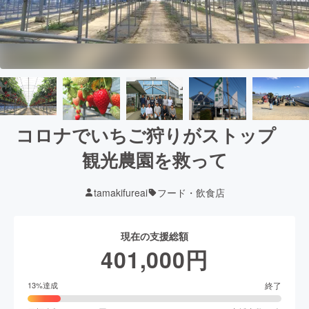
コロナでいちご狩りがストップ
観光農園を救って
tamakifureai
フード・飲食店
現在の支援総額
401,000
円
終了
13
%達成