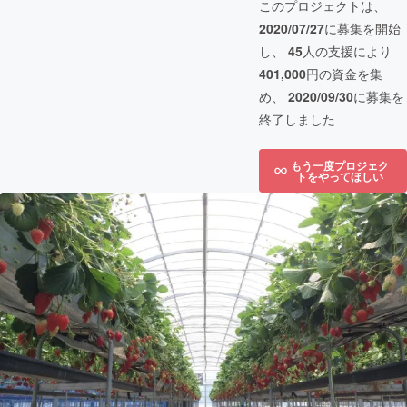
このプロジェクトは、
2020/07/27
に募集を開始
し、
45
人の支援により
401,000
円の資金を集
め、
2020/09/30
に募集を
終了しました
もう一度プロジェク
トをやってほしい