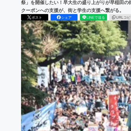
祭」を開催したい！早大生の盛り上がりが早稲田の
クーポンへの支援が、街と学生の支援へ繋がる。
ポスト
シェア
LINEで送る
URLコ