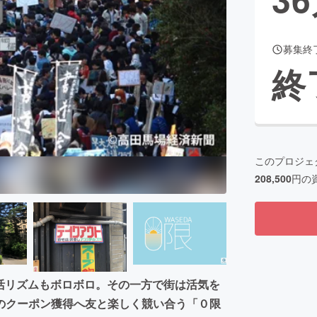
募集終
CAMPFIRE for Social Good
CAMPFIRE Creation
終
CAMPFIREふるさと納税
machi-ya
コミュニティ
このプロジェ
208,500
円の
活リズムもボロボロ。その一方で街は活気を
のクーポン獲得へ友と楽しく競い合う「０限