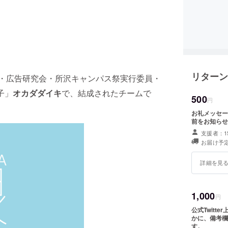
！
リターン
kin'・広告研究会・所沢キャンパス祭実行委員・
子」
オカダダイキ
で、結成されたチームで
500
円
お礼メッセー
前をお知らせ
支援者：1
お届け予定
詳細を見
1,000
円
公式Twitt
かに、備考欄
す。