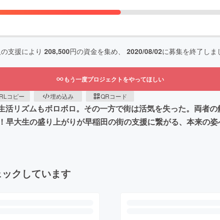
人の支援により
208,500
円の資金を集め、
2020/08/02
に募集を終了しま
もう一度プロジェクトをやってほしい
RLコピー
埋め込み
QRコード
生活リズムもボロボロ。その一方で街は活気を失った。両者の
！早大生の盛り上がりが早稲田の街の支援に繋がる、本来の姿
ェックしています