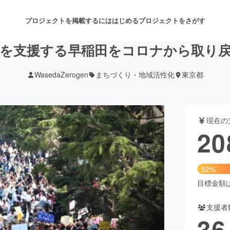
プロジェクトを掲載するには
はじめる
プロジェクトをさがす
を支援する早稲田をコロナから取り
WasedaZerogen
まちづくり・地域活性化
東京都
注目のリターン
注目の新着プロジェクト
募集終了が近いプロジェクト
も
現在の
音楽
舞台・パフォーマンス
20
ゲーム・サービス開発
フード・飲食店
52%
書籍・雑誌出版
アニメ・漫画
目標金額は4
支援者
チャレンジ
ビューティー・ヘルスケ
36