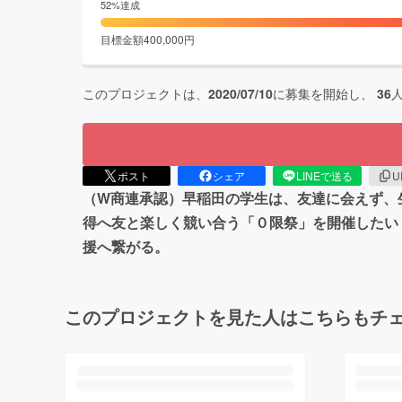
52
%達成
目標金額
400,000
円
このプロジェクトは、
2020/07/10
に募集を開始し、
36
ポスト
シェア
LINEで送る
U
（W商連承認）早稲田の学生は、友達に会えず、
得へ友と楽しく競い合う「０限祭」を開催したい
援へ繋がる。
このプロジェクトを見た人はこちらもチ