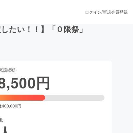
ログイン
/
新規会員登録
戻したい！！】「０限祭」
うすぐ公開されます
支援総額
プロダクト
8,500
円
ファッション
スポーツ
00,000円
数
ア
ソーシャルグッド
人